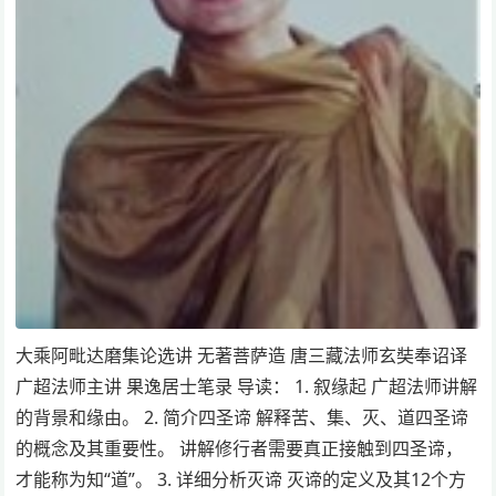
大乘阿毗达磨集论选讲 无著菩萨造 唐三藏法师玄奘奉诏译
广超法师主讲 果逸居士笔录 导读： 1. 叙缘起 广超法师讲解
的背景和缘由。 2. 简介四圣谛 解释苦、集、灭、道四圣谛
的概念及其重要性。 讲解修行者需要真正接触到四圣谛，
才能称为知“道”。 3. 详细分析灭谛 灭谛的定义及其12个方