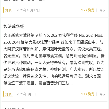
2025年10月17日
1.2k
浏览
评论
其他
妙法莲华经
大正新修大藏经第 9 册 No. 262 妙法莲华经 No. 262 [Nos.
263, 264] 御制大乘妙法莲华经序 昔如来于耆阇崛山中，与
大阿罗汉阿若憍陈如、摩诃迦叶无量等众，演说大乘真经，
名无量义。是时天雨宝华布濩充满，慧光现瑞洞烛幽显，普
佛世界六种震动，一切人天得未曾有，咸皆欢喜赞叹，以为
是经乃诸佛如来秘密之藏，神妙叵测，广大难名，所以拔滞
溺之沈流，拯昏迷之失性，功德弘远莫可涯涘。溯求其源，
肇彼竺干流于震旦，爰自西晋沙门竺法…
2025年8月5日
1.1k
浏览
评论
其他