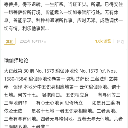
等菩提。得不退转。一生所系。当证正觉。所谓。已得安住
一切菩萨智所行境。皆能趣入一切如来智所行处。无有休
息。善能示现。种种神通诸所作事。应时无滞。成熟调伏一
切有情。利乐他事皆…
2025年10月17日
1.0k
浏览
评论
其他
瑜伽师地论
大正藏第 30 册 No. 1579 瑜伽师地论 No. 1579 [cf. Nos.
1580-1584] 瑜伽师地论卷第一 弥勒菩萨说 三藏法师玄奘
奉 诏译 本地分中五识身相应地第一 云何瑜伽师地。谓十
七地。何等十七。 嗢拖南曰。 五识相应意 有寻伺等三
三摩地俱非 有心无心地 闻思修所立 如是具三乘 有
依及无依 是名十七地 一者五识身相应地。二者意地。
三者有寻有伺地。四者无寻唯伺地。五者无寻无伺地。六者
三摩呬多地。七者非三…