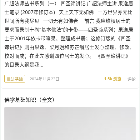
广超法师丛书系列（一） 四圣谛讲记 广超法师主讲 果逸居
士笔录 (2007年修订本) 天上天下无如佛 十方世界亦无比
世间所有我尽见 一切无有如佛者 前言 我应维权居士的
要求而录制十卷“基本佛法”的卡带——四圣谛系列；果逸居
士于2001年依卡带笔录、整理成书册；这修订版的《四圣
谛讲记》则由果逸、梁月娥和苏芷缗居士发心整理、修改、
校对而成；在此先感谢四位居士的发心。 《四圣谛讲记》
的目录大纲是我…
2024年11月23日
1.5k
浏览
评论
佛法基础
佛学基础知识（全文）