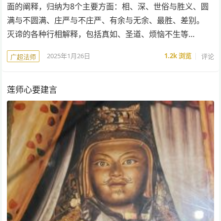
面的阐释，归纳为8个主要方面：相、深、世俗与胜义、圆
满与不圆满、庄严与不庄严、有余与无余、最胜、差别。
灭谛的各种行相解释，包括真如、圣道、烦恼不生等…
2025年1月26日
1.2k
浏览
评论
广超法师
莲师心要建言