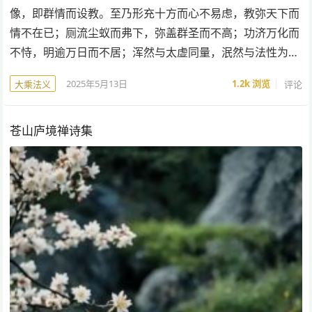
像，即群情而设教。至乃形充十方而心不易虑，教弥天下而
情不在已；厕流尘蚁而弗下，弥盖群圣而不高；功济万化而
不恃，明逾万日而不居；浑然与太虚同量，泯然与法性为…
2025年5月13日
1.2k
浏览
评论
大乘法义
苍山庐境禅诗集