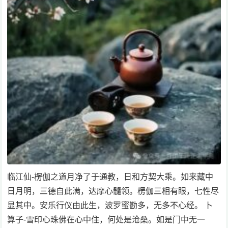
临江仙-楞伽之道月净了于通教，日和方契大乘。如来藏中
日月明，三德自此满，达摩心髓领。楞伽三相有眼，七性尽
显其中。安乐行仪由此生，波罗蜜勘多，无多不心经。 卜
算子-雪印心珠佛在心中住，何处是沧桑。如是门中无一