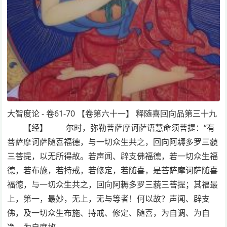
大智度论 - 卷61-70 【卷第六十一】 释随喜回向品第三十九
【经】 尔时，弥勒菩萨摩诃萨语慧命须菩提：“有
菩萨摩诃萨随喜福德，与一切众生共之，回向阿耨多罗三藐
三菩提，以无所得故。若声闻、辟支佛福德，若一切众生福
德，若布施，若持戒，若修定，若随喜，是菩萨摩诃萨随喜
福德，与一切众生共之，回向阿耨多罗三藐三菩提；其福最
上，第一，最妙，无上，无与等者！何以故？声闻、辟支
佛，及一切众生布施、持戒、修定、随喜，为自调、为自
净、为自度故…