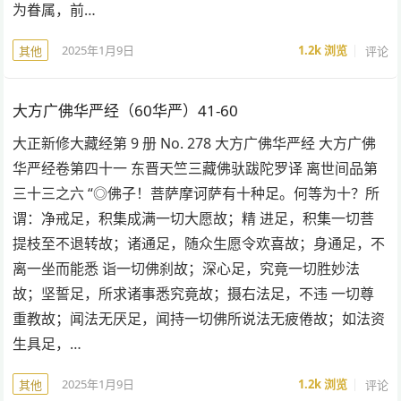
为眷属，前…
2025年1月9日
1.2k
浏览
评论
其他
大方广佛华严经（60华严）41-60
大正新修大藏经第 9 册 No. 278 大方广佛华严经 大方广佛
华严经卷第四十一 东晋天竺三藏佛驮跋陀罗译 离世间品第
三十三之六 “◎佛子！菩萨摩诃萨有十种足。何等为十？所
谓：净戒足，积集成满一切大愿故；精 进足，积集一切菩
提枝至不退转故；诸通足，随众生愿令欢喜故；身通足，不
离一坐而能悉 诣一切佛刹故；深心足，究竟一切胜妙法
故；坚誓足，所求诸事悉究竟故；摄右法足，不违 一切尊
重教故；闻法无厌足，闻持一切佛所说法无疲倦故；如法资
生具足，…
2025年1月9日
1.2k
浏览
评论
其他