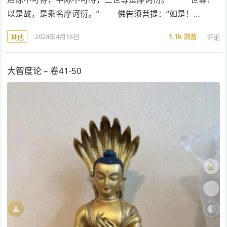
以是故，是乘名摩诃衍。” 佛告须菩提：“如是！…
2024年4月16日
1.1k
浏览
评论
其他
大智度论 – 卷41-50
🤖
🎨
🧘
🌓