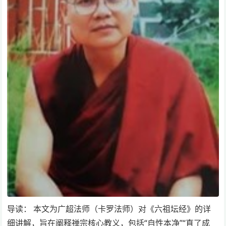
导读： 本文为广超法师（卡罗法师）对《六祖坛经》的详
细讲解，旨在阐释禅宗核心教义，包括“自性本净”“直了成