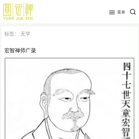
跳
到
菜单
主
要
标签：
无学
内
容
宏智禅师广录