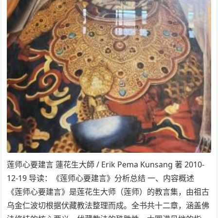
莲师心要建言 蓮花生大師 / Erik Pema Kunsang 著 2010-
12-19 导读：《莲师心要建言》分析总结 一、内容概述
《莲师心要建言》是莲花生大师（莲师）的教言集，由祖古
乌金仁波切根据伏藏教法整理而成。全书共十二章，涵盖佛