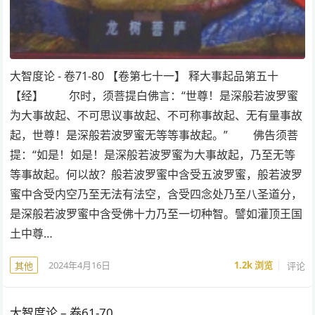
大智度论 - 卷71-80 【卷第七十一】 释大事起品第五十
【经】 尔时，须菩提白佛言：“世尊！是深般若波罗蜜
为大事故起、不可思议事故起、不可称事故起、无有量事故
起，世尊！是深般若波罗蜜无等等事故起。” 佛告须菩
提：“如是！如是！是深般若波罗蜜为大事故起，乃至无等
等事故起。何以故？般若波罗蜜中含受五波罗蜜，般若波罗
蜜中含受内空乃至无法有法空，含受四念处乃至八圣道分，
是深般若波罗蜜中含受佛十力乃至一切种智。譬如灌顶王国
土中尊…
2024年4月16日
1.2k
浏览
评论
其他
大智度论 – 卷61-70