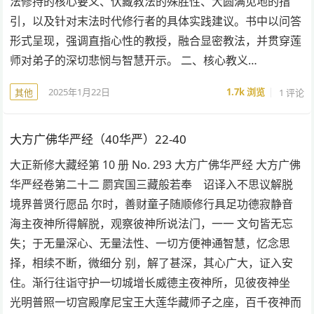
法修持的核心要义、伏藏教法的殊胜性、大圆满见地的指
引，以及针对末法时代修行者的具体实践建议。书中以问答
形式呈现，强调直指心性的教授，融合显密教法，并贯穿莲
师对弟子的深切悲悯与智慧开示。 二、核心教义…
2025年1月22日
1.7k
浏览
1 评论
其他
大方广佛华严经（40华严）22-40
大正新修大藏经第 10 册 No. 293 大方广佛华严经 大方广佛
华严经卷第二十二 罽宾国三藏般若奉 诏译入不思议解脱
境界普贤行愿品 尔时，善财童子随顺修行具足功德寂静音
海主夜神所得解脱，观察彼神所说法门，一一 文句皆无忘
失；于无量深心、无量法性、一切方便神通智慧，忆念思
择，相续不断，微细分 别，解了甚深，其心广大，证入安
住。渐行往诣守护一切城增长威德主夜神所，见彼夜神坐
光明普照一切宫殿摩尼宝王大莲华藏师子之座，百千夜神而