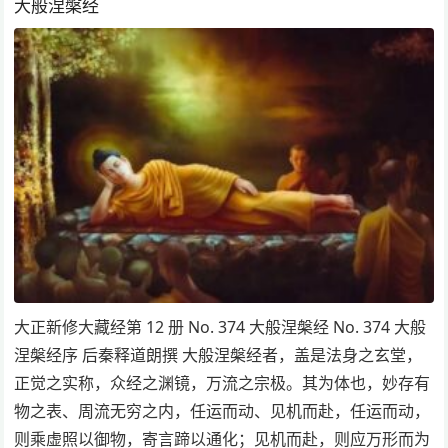
大般涅槃经
大正新修大藏经第 12 册 No. 374 大般涅槃经 No. 374 大般
涅槃经序 后秦释道朗撰 大般涅槃经者，盖是法身之玄堂，
正觉之实称，众经之渊镜，万流之宗极。其为体也，妙存有
物之表、周流无穷之内，任运而动、见机而赴，任运而动，
则乘虚照以御物，寄言蹄以通化；见机而赴，则应万形而为