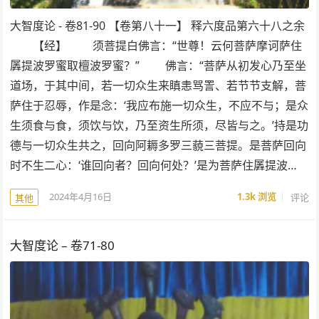
大智度论 - 卷81-90 【卷第八十一】 释六度品第六十八之余
【经】 须菩提白佛言：“世尊！云何菩萨摩诃萨住
羼提波罗蜜取檀波罗蜜？” 佛言：“菩萨从初发心乃至坐
道场，于其中间，若一切众生来瞋恚骂詈、若节节支解，菩
萨住于忍辱，作是念：‘我应布施一切众生，不应不与；是众
生须食与食，须饮与饮，乃至资生所须，尽皆与之。’持是功
德与一切众生共之，回向阿耨多罗三藐三菩提。是菩萨回向
时不生二心：‘谁回向者？回向何处？’是为菩萨住羼提波…
2024年4月16日
1.3k
浏览
评论
其他
大智度论 – 卷71-80