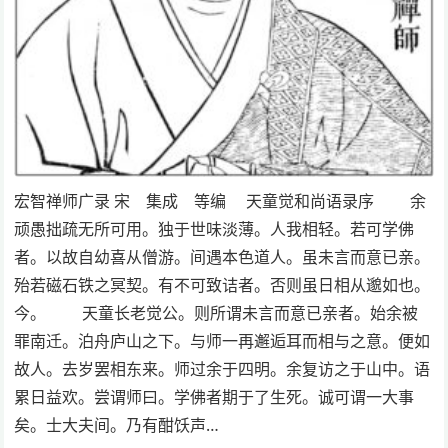
宏智禅师广录 宋 集成 等编 天童觉和尚语录序 余
顽愚拙疏无所可用。独于世味淡薄。人我相轻。若可学佛
者。以故自幼喜从僧游。间遇本色道人。虽未言而意已亲。
殆若磁石铁之冥契。有不可致诘者。否则虽日相从邈如也。
今。 天童长老觉公。则所谓未言而意已亲者。始余被
罪南迁。泊舟庐山之下。与师一再邂逅耳而相与之意。便如
故人。去岁罢相东来。师过余于四明。余复访之于山中。语
累日益欢。尝谓师曰。学佛者期于了生死。诚可谓一大事
矣。士大夫间。乃有酣饫声…