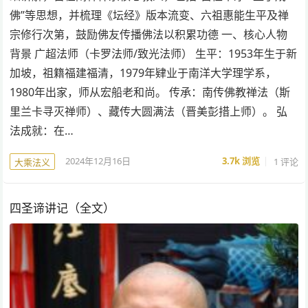
佛”等思想，并梳理《坛经》版本流变、六祖惠能生平及禅
宗修行次第，鼓励佛友传播佛法以积累功德 一、核心人物
背景 广超法师（卡罗法师/致光法师） 生平：1953年生于新
加坡，祖籍福建福清，1979年肄业于南洋大学理学系，
1980年出家，师从宏船老和尚。 传承：南传佛教禅法（斯
里兰卡寻灭禅师）、藏传大圆满法（晋美彭措上师）。 弘
法成就：在…
2024年12月16日
3.7k
浏览
1 评论
大乘法义
四圣谛讲记（全文）