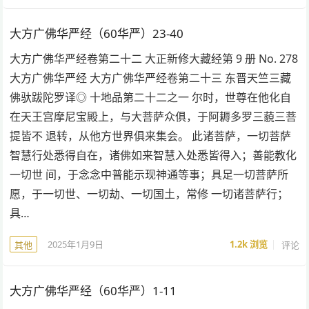
大方广佛华严经（60华严）23-40
大方广佛华严经卷第二十二 大正新修大藏经第 9 册 No. 278
大方广佛华严经 大方广佛华严经卷第二十三 东晋天竺三藏
佛驮跋陀罗译◎ 十地品第二十二之一 尔时，世尊在他化自
在天王宫摩尼宝殿上，与大菩萨众俱，于阿耨多罗三藐三菩
提皆不 退转，从他方世界俱来集会。 此诸菩萨，一切菩萨
智慧行处悉得自在，诸佛如来智慧入处悉皆得入；善能教化
一切世 间，于念念中普能示现神通等事；具足一切菩萨所
愿，于一切世、一切劫、一切国土，常修 一切诸菩萨行；
具…
2025年1月9日
1.2k
浏览
评论
其他
大方广佛华严经（60华严）1-11