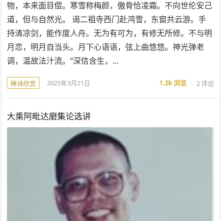
物，本来面目偿。寒雪称梅颜，傲骨恰凌霜。不向世伦安己
道，但与自然光。 谒二祖寺西门赴鸿雪，东窗共云游。手
持清凉剑，能作度人舟。无为有可为，有修无所修。不与明
月恋，明月自当头。月下心语语，弦上曲悠悠。神光弹老
调，温故法汁流。“深信含生，…
2025年3月21日
1.2k
浏览
2 评论
禅诗欣赏
大乘阿毗达磨集论选讲