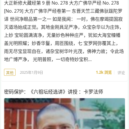
大正新修大藏经第 9 册 No. 278 大方广佛华严经 No. 278
[No. 279] 大方广佛华严经卷第一 东晋天竺三藏佛驮跋陀罗
译 世间净眼品第一之一 如是我闻： 一时，佛在摩竭提国寂
灭道场始成正觉。其地金刚具足严净，众宝杂华以为庄饰，
上妙 宝轮圆满清净，无量妙色种种庄严，犹如大海宝幢幡
盖光明照耀；妙香华鬘，周匝围绕，七 宝罗网弥覆其上，
雨无尽宝显现自在，诸杂宝树华叶光茂，佛神力故；令此场
地广博严净， 光明普照，一切奇特妙宝积…
2025年1月9日
1.2k
浏览
评论
其他
密码保护：《六祖坛经选讲》讲授 ：卡罗法师