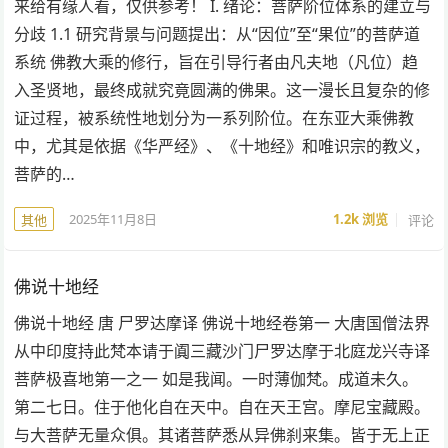
来给有缘人看，仅供参考！ I. 绪论：菩萨阶位体系的建立与
分歧 1.1 研究背景与问题提出：从“因位”至“果位”的菩萨道
系统 佛教大乘的修行，旨在引导行者由凡夫地（凡位）趋
入圣贤地，最终成就究竟圆满的佛果。这一漫长且复杂的修
证过程，被系统性地划分为一系列阶位。在东亚大乘佛教
中，尤其是依据《华严经》、《十地经》和唯识宗的教义，
菩萨的…
2025年11月8日
1.2k
浏览
评论
其他
佛说十地经
佛说十地经 唐 尸罗达摩译 佛说十地经卷第一 大唐国僧法界
从中印度持此梵本请于阗三藏沙门尸罗达摩于北庭龙兴寺译
菩萨极喜地第一之一 如是我闻。一时薄伽梵。成道未久。
第二七日。住于他化自在天中。自在天王宫。摩尼宝藏殿。
与大菩萨无量众俱。其诸菩萨悉从异佛刹来集。皆于无上正