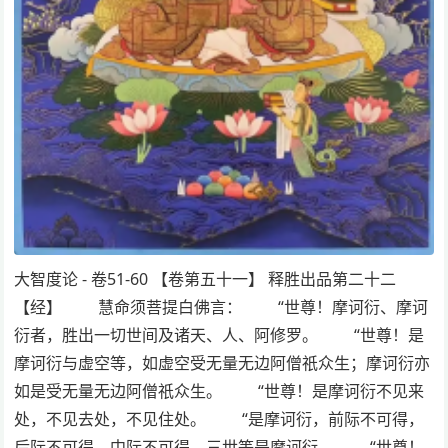
大智度论 - 卷51-60 【卷第五十一】 释胜出品第二十二
【经】 慧命须菩提白佛言： “世尊！摩诃衍、摩诃
衍者，胜出一切世间及诸天、人、阿修罗。 “世尊！是
摩诃衍与虚空等，如虚空受无量无边阿僧祇众生；摩诃衍亦
如是受无量无边阿僧祇众生。 “世尊！是摩诃衍不见来
处，不见去处，不见住处。 “是摩诃衍，前际不可得，
后际不可得，中际不可得，三世等是摩诃衍。 “世尊！