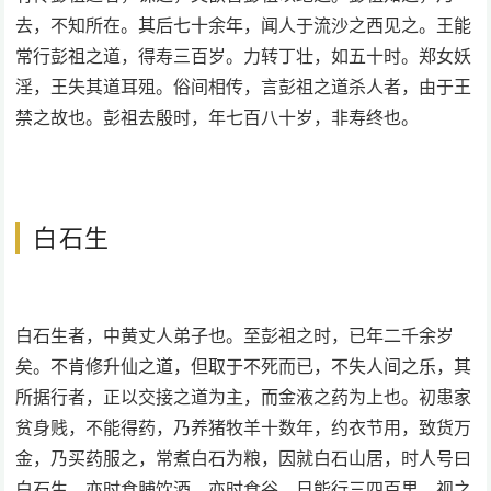
去，不知所在。其后七十余年，闻人于流沙之西见之。王能
常行彭祖之道，得寿三百岁。力转丁壮，如五十时。郑女妖
淫，王失其道耳殂。俗间相传，言彭祖之道杀人者，由于王
禁之故也。彭祖去殷时，年七百八十岁，非寿终也。
白石生
白石生者，中黄丈人弟子也。至彭祖之时，已年二千余岁
矣。不肯修升仙之道，但取于不死而已，不失人间之乐，其
所据行者，正以交接之道为主，而金液之药为上也。初患家
贫身贱，不能得药，乃养猪牧羊十数年，约衣节用，致货万
金，乃买药服之，常煮白石为粮，因就白石山居，时人号曰
白石生。亦时食脯饮酒，亦时食谷。日能行三四百里，视之