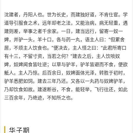
沈建者，丹阳人也。世为长史，而建独好道，不肯仕宦。学
道导引服食之术，远年却老之法，又能治病，病无轻重，遇
建则差，举事之者千余家。一日，建当远行，留寄一奴一
婢，并驴一头，羊十口，各与药一丸，语主人曰：“但累舍
居，不烦主人饮食也。”便决去，主人怪之曰：“此君所寄口
有十三，不留寸资，当若之何？”建去之后，主人饮啖奴
婢，奴婢闻食皆吐逆；以草与驴羊，驴羊皆避而不食，便欲
觝人。主人乃惊。后百余日，奴婢面体光泽，转胜于初时，
驴羊悉肥如饲。建去三年乃还。又各以一丸药与奴婢驴羊，
乃却饮食如故。建遂断谷，不食，能轻举，飞行往还，如此
三百余年，乃绝迹，不知所之也。
华子期