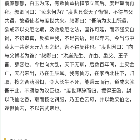
覆廕郁郁，白玉为床，有数仙童执幢节立其后。度世望而再
拜。叔卿问曰：“汝来何为？”度世具说天子悔恨，不得与父
共语，故遣使者与度世共来。叔卿曰：“吾前为太上所遣，
欲戒帝以灾厄之期，及救危厄之法，国祚可延，而帝强梁自
贵，不识道真，反欲臣我，不足告语，是以弃去。今当与中
黄太一共定天元九五之纪，吾不得复往也。”度世因曰：“向
与父博者为谁？”叔卿曰：“洪崖先生、许由、巢父、王子
晋、薛容也。今世向大乱，天下无聊，后数百年间，土灭金
亡，天君来出，乃在壬辰耳。我有仙方，在家西北柱下，归
取，按之合药服饵，令人长生不死，能乘云而行，道成来就
吾于此，不须复为汉臣也。”度世拜辞而归，掘得玉函，封
以飞仙之香，取而按之饵服，乃五色云母，并以教梁伯之，
遂俱仙去，不以告武帝也。