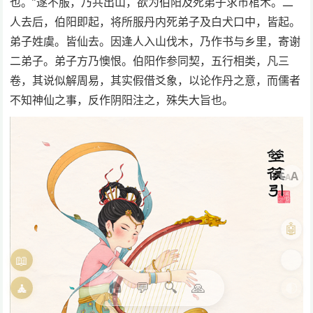
也。”遂不服，乃共出山，欲为伯阳及死弟子求市棺木。二
人去后，伯阳即起，将所服丹内死弟子及白犬口中，皆起。
弟子姓虞。皆仙去。因逢人入山伐木，乃作书与乡里，寄谢
二弟子。弟子方乃懊恨。伯阳作参同契，五行相类，凡三
卷，其说似解周易，其实假借爻象，以论作丹之意，而儒者
不知神仙之事，反作阴阳注之，殊失大旨也。
A
A
🤖
📖
🎨
🏠
💬
🔍
🙏
🧘
🌓