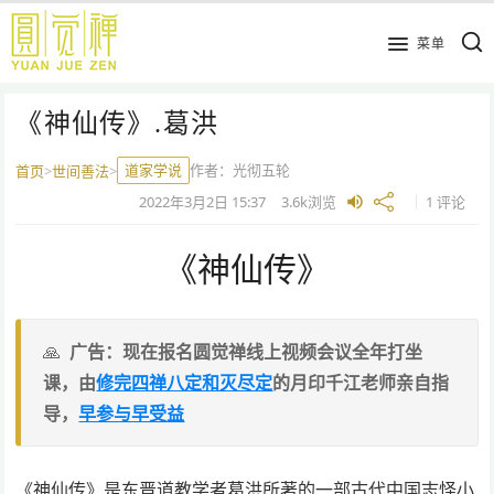
跳
到
菜单
主
要
《神仙传》.葛洪
内
容
道家学说
作者：
光彻五轮
首页
>
世间善法
>
2022年3月2日
15:37
3.6k
浏览
1 评论
《神仙传》
广告：现在报名圆觉禅线上视频会议全年打坐
课，由
修完四禅八定和灭尽定
的月印千江老师亲自指
导，
早参与早受益
《神仙传》是东晋道教学者葛洪所著的一部古代中国志怪小