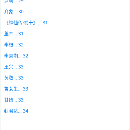
尹轨… 29
介象… 30
《神仙传·卷十》… 31
董奉… 31
李根… 32
李意期… 32
王兴… 33
黄敬… 33
鲁女生… 33
甘始… 33
封君达… 34