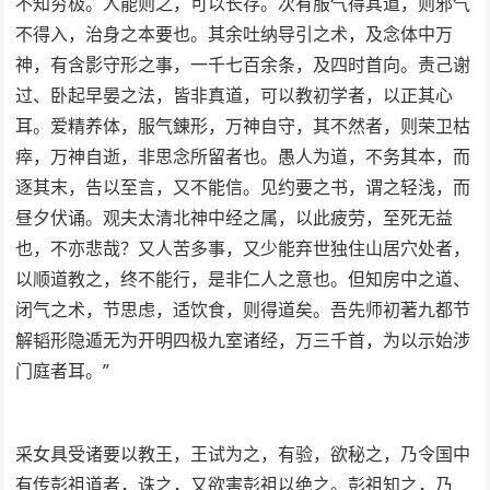
不知穷极。人能则之，可以长存。次有服气得其道，则邪气
不得入，治身之本要也。其余吐纳导引之术，及念体中万
神，有含影守形之事，一千七百余条，及四时首向。责己谢
过、卧起早晏之法，皆非真道，可以教初学者，以正其心
耳。爱精养体，服气錬形，万神自守，其不然者，则荣卫枯
瘁，万神自逝，非思念所留者也。愚人为道，不务其本，而
逐其末，告以至言，又不能信。见约要之书，谓之轻浅，而
昼夕伏诵。观夫太清北神中经之属，以此疲劳，至死无益
也，不亦悲哉？又人苦多事，又少能弃世独住山居穴处者，
以顺道教之，终不能行，是非仁人之意也。但知房中之道、
闭气之术，节思虑，适饮食，则得道矣。吾先师初著九都节
解韬形隐遁无为开明四极九室诸经，万三千首，为以示始涉
门庭者耳。”
采女具受诸要以教王，王试为之，有验，欲秘之，乃令国中
有传彭祖道者，诛之，又欲害彭祖以绝之。彭祖知之，乃