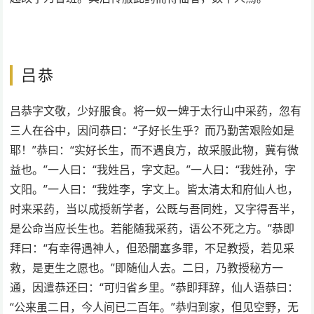
吕恭
吕恭字文敬，少好服食。将一奴一婢于太行山中采药，忽有
三人在谷中，因问恭曰：“子好长生乎？而乃勤苦艰险如是
耶！”恭曰：“实好长生，而不遇良方，故采服此物，冀有微
益也。”一人曰：“我姓吕，字文起。”一人曰：“我姓孙，字
文阳。”一人曰：“我姓李，字文上。皆太清太和府仙人也，
时来采药，当以成授新学者，公既与吾同姓，又字得吾半，
是公命当应长生也。若能随我采药，语公不死之方。”恭即
拜曰：“有幸得遇神人，但恐闇塞多罪，不足教授，若见采
救，是更生之愿也。”即随仙人去。二日，乃教授秘方一
通，因遣恭还曰：“可归省乡里。”恭即拜辞，仙人语恭曰：
“公来虽二日，今人间已二百年。”恭归到家，但见空野，无