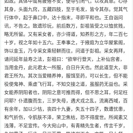
如故。其体中或有疲倦不安，便导引闭气，以攻其患。心存
其身，头面九窍，五藏四肢，至于毛发，皆令其存。觉其气
行体中，起于鼻口中，达十指末，寻即平和也。王自诣问
讯，不告之。致遗珍玩，前后数万，彭祖皆受之以恤贫贱，
略无所留。又有采女者，亦少得道，知养形之方，年二百七
十岁，视之年如十五六。王奉事之，于掖庭为立华屋紫阁，
饰以金玉，乃令采女乘轻軿而往，问道于彭祖。采女再拜，
请问延年益寿之法，彭祖曰：“欲举行登天，上补仙宫者，
当用金丹，此元君太一所服，白日升天也。然此道至大，非
君王所为。其次当爱精养神，服饵至药，可以长生，但不能
役使鬼神、乘虚飞行耳，不知交接之道，虽服药无益也。采
女能养阴阳者也，阴阳之意可推而得，但不思之耳，何足枉
问耶？仆遗腹而生，三岁失母，遇犬戎之乱，流离西域，百
有余年，加以少怙，丧四十九妻，失五十四子，数遭忧患，
和气折伤，令肌肤不泽，荣卫焦枯，恐不得度世。所闻素又
浅薄，不足宣传。今大宛山中，有青精先生者，传言千岁，