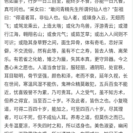
色如童子，行步一日三百里，能终岁不食，亦能一日九餐，
真可问也。”采女曰：“敢问青精先生所谓何仙人也？”彭祖
曰：“得道者耳，非仙人也。仙人者，或竦身入云，无翅而
飞；或驾龙乘云，上造太堦；或化为鸟兽，浮游青云；或潜
行江海，翱翔名山；或食元气；或茹芝草；或出入人间则不
可识；或隐其身草野之间，面生异骨，体有奇毛，恋好深
僻，不交流俗，然有此等，虽有不亡之寿，皆去人情、离荣
乐。有若雀之化蛤，雉之为蜃，失其本真，更守异器。今之
愚心未之愿也。人道当食甘旨，服轻丽，通阴阳，处官秩，
耳目聪明，骨节坚强，颜色和泽，老而不衰，延年久视，长
在世间，寒温风湿不能伤，鬼神众精莫敢犯，五兵百虫不能
近，忧喜毁誉不为累，乃可贵耳。人之受气，虽不知方术，
但养之得宜，当至百二十岁。不及此者，皆伤之也。小复晓
道，可得二百四十岁，能加之，可至四百八十岁。尽其理
者，可以不死，但不成仙人耳。养寿之道，但莫伤之而已。
夫冬温夏凉，不失四时之和，所以适身也。美色淑姿，幽闲