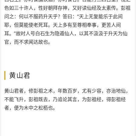
色如三十许人，性好朝拜存神，又好读仙经及太素传。彭祖
问之：何以不服药升天乎？答曰：“天上无复能乐于此间
耶，但莫能使老死耳。天上多有至尊相奉事，更苦人间
耳。”故时人号白石生为隐遁仙人，以其不汲汲于升天为仙
官，而不求闻达故也。
黄山君
黄山君者，修彭祖之术，年数百岁，尤有少容，亦治地仙，
不能飞升，彭祖既去，乃追论其言，为彭祖经，得彭祖经
者，便为木中之松栢也。