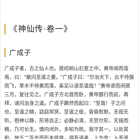
《神仙传·卷一》
广成子
广成子者，古之仙人也。居崆峒山石室之中。黄帝闻而造
焉，曰：“敢问至道之要。”广成子曰：“尔治天下，云不待簇
而飞，草木不待黄而落，奚足以语至道哉？”黄帝退而闲居
三月，复往见之。广成子方北首而卧，黄帝膝行而前，再
拜，请问治身之道。广成子蹶然而起曰：“至哉！子之问
也，至道之精，窈窈冥冥，至道之极，昏昏默默，无视无
听，抱神以静，形将自正；必静必清，无劳尔形，无摇而
精，乃可长生。慎内闭外，多知为败。我守其一，以处其
和。故千二百岁而形未尝衰。得吾道者，上为皇；入吾道