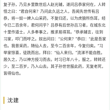
复子孙，乃见乡里数世后人赵光辅，遂问吕恭家何在，人转
怪之曰：“君自何来？乃问此久远之人，吾闻先世传有吕
恭，将一奴一婢入山采药，不复归还，以为虎狼所伤耳，经
今已二百余年，君何问乎？吕恭有后世孙吕习者，在城东北
十里作道士，人多奉事之，推求易得耳。”恭承辅言，往到
习家，叩门而呼之。奴出问曰：“公何来？”恭曰：“此是吾家
也。我昔采药，随仙人去，至今二百余年，今复归矣。”习
举家惊喜，徒跣而出，拜曰：“仙人来归。”流涕不能自胜。
居久之，乃以神方授习而去。时习已年八十，服之，转转还
少，至二百岁，乃入山去。其子孙世世服此药，无复老死，
皆得仙也。
沈建