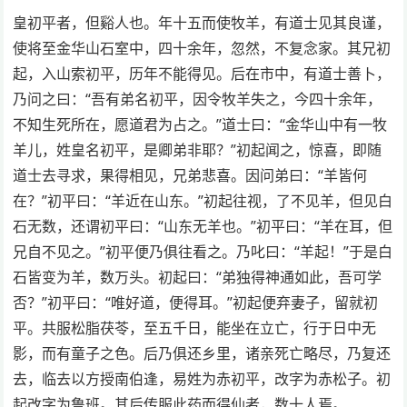
皇初平者，但谿人也。年十五而使牧羊，有道士见其良谨，
使将至金华山石室中，四十余年，忽然，不复念家。其兄初
起，入山索初平，历年不能得见。后在市中，有道士善卜，
乃问之曰：“吾有弟名初平，因令牧羊失之，今四十余年，
不知生死所在，愿道君为占之。”道士曰：“金华山中有一牧
羊儿，姓皇名初平，是卿弟非耶？”初起闻之，惊喜，即随
道士去寻求，果得相见，兄弟悲喜。因问弟曰：“羊皆何
在？”初平曰：“羊近在山东。”初起往视，了不见羊，但见白
石无数，还谓初平曰：“山东无羊也。”初平曰：“羊在耳，但
兄自不见之。”初平便乃俱往看之。乃叱曰：“羊起！”于是白
石皆变为羊，数万头。初起曰：“弟独得神通如此，吾可学
否？”初平曰：“唯好道，便得耳。”初起便弃妻子，留就初
平。共服松脂茯苓，至五千日，能坐在立亡，行于日中无
影，而有童子之色。后乃俱还乡里，诸亲死亡略尽，乃复还
去，临去以方授南伯逢，易姓为赤初平，改字为赤松子。初
起改字为鲁班。其后传服此药而得仙者，数十人焉。