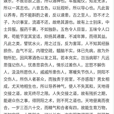
娱乐，不致思欲之惑，所以通神也。车服威仪，知足无求，
所以一其志也。八音五色，以玩视听，所以导心也。凡此皆
以养寿，而不能斟酌之者，反以速患，古之至人，恐不才之
子，为识事宜，流遁不还，故绝其源也。故有上士别床，中
士异服。服药千裹，不如独卧。五色令人目盲，五味令人口
爽，苟能节宣其宜适，抑扬其通塞，不减年筭，而得其益。
凡此之类，譬犹水火，用之过当，反为害耳，人不知其经脉
损伤，血气不足，内理空疏，髓脑不实，体已先病，故为外
物所犯，因风寒酒色以发之耳。若本充实，岂当病耶？凡远
思强记伤人，忧恚悲哀伤人，情乐过差伤人，忿怒不解伤
人，汲汲所愿伤人，戚戚所患伤人，寒暖失节伤人，阴阳不
交伤人，所伤人者甚众，而独责于房室，不亦惑哉？男女相
成，尤天地相生也，所以导养神气，使人不失其和，天地得
交接之道，故无终尽之限。人失交接之道，故有残折之期，
能避众伤之事，得阴阳之术，则不死之道也。天地昼离而夜
合，一岁三百六十交，而精气和合者有四，故能生育万物，