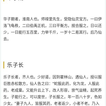
华子期者，淮南人也。师禄里先生，受隐仙灵宝方。一曰伊
洛飞龟秩，二曰伯禹正机，三曰平衡方。按合服之，日以还
少，一日能行五百里，力举千斤，一岁十二易其行。后乃仙
去。
乐子长
乐子长者，齐人也。少好道，因到霍林山，遇仙人，授以服
巨胜赤松散方，仙人告之曰：“蛇服此药，化为龙，人服此
药，老成童。又能升云上下，改人形容，崇气益精，起死养
生。子能行之，可以度世，子长服之，年一百八十岁，色如
少女。”妻子九人，皆服其药，老者返少，小者不老。乃入