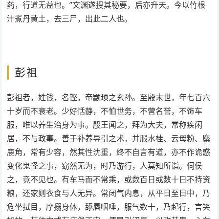
药，行道无益也。”文渊遂授其秘要，后亦升天。今以竹根
汁煮丹黄土，去三尸，出此二人也。
彭祖
彭祖者，姓钱，名铿，帝颛顼之玄孙。至殷末世，年七百六
十岁而不衰老。少好恬静，不恤世务，不营名誉，不饰车
服，唯以养生治身为事。殷王闻之，拜为大夫，常称疾闲
居，不与政事。善于补养导引之术，并服水桂、云母粉、麋
鹿角，常有少容，然其性沈重，终不自言有道，亦不作诡惑
变化鬼怪之事，窈然无为，时乃游行，人莫知所诣。伺侯
之，竟不见也。有车马而不常乘，或数百日或数十日不持资
粮，还家则衣食与人无异。常闭气内息，从平日至日中，乃
危坐拭目，摩搦身体，舔唇咽唾，服气数十，乃起行，言笑