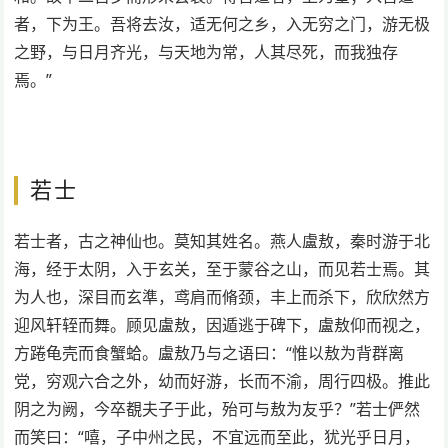
者，下为王。吾将去汝，适无何之乡，入无穷之门，游无极
之野，与日月齐光，与天地为常，人其尽死，而我独存
焉。”
若士
若士者，古之神仙也。莫知其姓名。燕人盧敖，秦时游于北
海，经于太阴，入于玄关，至于蒙谷之山，而见若士焉。其
为人也，深目而玄準，鸢肩而脩颈，丰上而杀下，欣欣然方
迎风轩轾而舞。顾见盧敖，因遁逃于碑下，盧敖仰而视之，
方踡龟壳而食蟹蛤。盧敖乃与之语曰：“惟以敖为背群离
党，穷观六合之外，幼而好游，长而不渝，周行四极。推此
阴之为阙，今卒覩夫子于此，殆可与敖为友乎？”若士俨然
而笑曰：“嘻，子中州之民，不宜远而至此，犹光乎日月，