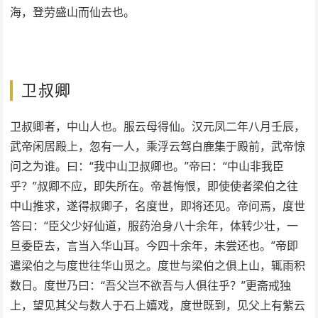
海，登劳盛山而仙去也。
卫叔卿
卫叔卿者，中山人也。服云母得仙。汉元凤二年八月壬辰，
武帝闲居殿上，忽有一人，乘浮云驾白鹿集于殿前，武帝惊
问之为谁。曰：“我中山卫叔卿也。”帝曰：“中山非我臣
乎？”叔卿不应，即失所在。帝甚悔恨，即使使者梁伯之往
中山推求，遂得叔卿子，名度世，即将还见。帝问焉，度世
答曰：“臣父少好仙道，服药治身八十余年，体转少壮，一
旦委臣去，言当入华山耳。今四十余年，未尝还也。”帝即
遣梁伯之与度世往华山觅之。度世与梁伯之俱上山，辄雨积
数日。度世乃曰：“吾父岂不欲吾与人俱往乎？”更斋戒独
上，望见其父与数人于石上嬉戏，度世既到，见父上有紫云