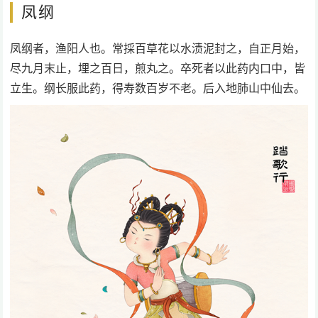
凤纲
凤纲者，渔阳人也。常採百草花以水渍泥封之，自正月始，
尽九月末止，埋之百日，煎丸之。卒死者以此药内口中，皆
立生。纲长服此药，得寿数百岁不老。后入地肺山中仙去。