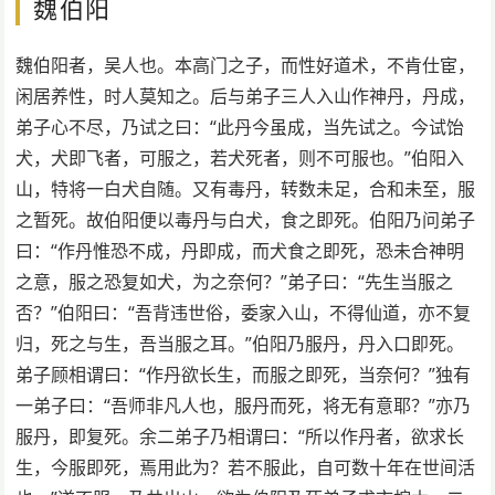
魏伯阳
魏伯阳者，吴人也。本高门之子，而性好道术，不肯仕宦，
闲居养性，时人莫知之。后与弟子三人入山作神丹，丹成，
弟子心不尽，乃试之曰：“此丹今虽成，当先试之。今试饴
犬，犬即飞者，可服之，若犬死者，则不可服也。”伯阳入
山，特将一白犬自随。又有毒丹，转数未足，合和未至，服
之暂死。故伯阳便以毒丹与白犬，食之即死。伯阳乃问弟子
曰：“作丹惟恐不成，丹即成，而犬食之即死，恐未合神明
之意，服之恐复如犬，为之奈何？”弟子曰：“先生当服之
否？”伯阳曰：“吾背违世俗，委家入山，不得仙道，亦不复
归，死之与生，吾当服之耳。”伯阳乃服丹，丹入口即死。
弟子顾相谓曰：“作丹欲长生，而服之即死，当奈何？”独有
一弟子曰：“吾师非凡人也，服丹而死，将无有意耶？”亦乃
服丹，即复死。余二弟子乃相谓曰：“所以作丹者，欲求长
生，今服即死，焉用此为？若不服此，自可数十年在世间活