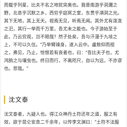
而载乎列星，比夫不名之地犹突奥也。我昔南游乎洞濔之
野，北息乎沉默之乡，西穷乎窈冥之室，东贯乎澒洞之光。
其下无地，其上无天。视焉无见，听焉无闻。其外尤有泼泼
之汜，其行一举而千万里，吾尤未之能也。今子游始至于
此，乃云穷观，岂不陋哉？然子处矣，吾与汗漫于九垓之
上，不可以久住。”乃举臂竦身，遂入云中。盧敖仰而视
之，弗见，乃止，怆恨若有丧者也，曰：“吾比夫子也，尤
鸿鹄之与壤虫也。终日而行，不离咫尺，自以为远，不亦谬
也。悲哉。”
沈文泰
沈文泰者，九疑人也。得江众神丹土符还年之道，服之有
效，欲于昆仑安息二千余年，以传李文渊曰：“土符不法服