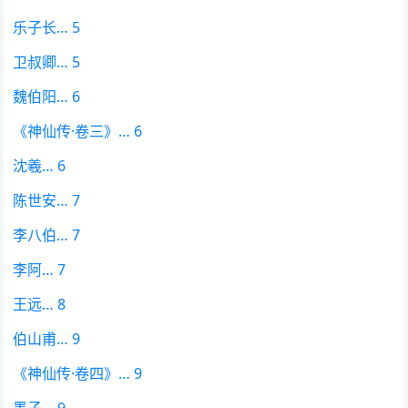
乐子长… 5
卫叔卿… 5
魏伯阳… 6
《神仙传·卷三》… 6
沈羲… 6
陈世安… 7
李八伯… 7
李阿… 7
王远… 8
伯山甫… 9
《神仙传·卷四》… 9
墨子… 9