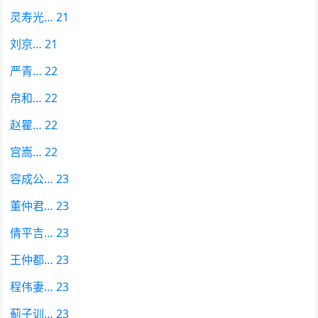
灵寿光… 21
刘京… 21
严青… 22
帛和… 22
赵瞿… 22
宫嵩… 22
容成公… 23
董仲君… 23
倩平吉… 23
王仲都… 23
程伟妻… 23
蓟子训… 23