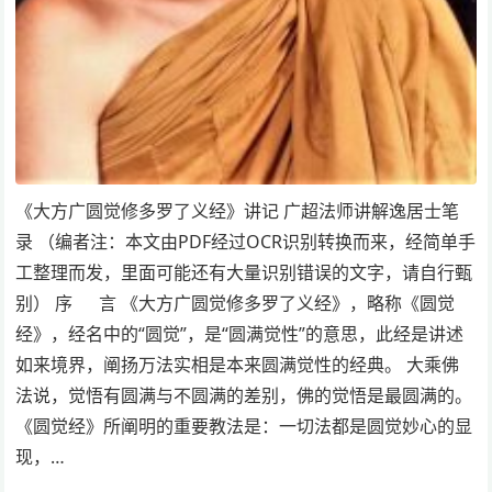
《大方广圆觉修多罗了义经》讲记 广超法师讲解逸居士笔
录 （编者注：本文由PDF经过OCR识别转换而来，经简单手
工整理而发，里面可能还有大量识别错误的文字，请自行甄
别） 序 言 《大方广圆觉修多罗了义经》，略称《圆觉
经》，经名中的“圆觉”，是“圆满觉性”的意思，此经是讲述
如来境界，阐扬万法实相是本来圆满觉性的经典。 大乘佛
法说，觉悟有圆满与不圆满的差别，佛的觉悟是最圆满的。
《圆觉经》所阐明的重要教法是：一切法都是圆觉妙心的显
现，…