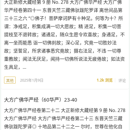
大正新修大藏经第 9 册 No. 278 大方广佛华严经 大方广佛
华严经卷第四十一 东晋天竺三藏佛驮跋陀罗译 离世间品第
三十三之六 “◎佛子！菩萨摩诃萨有十种足。何等为十？所
谓：净戒足，积集成满一切大愿故；精 进足，积集一切菩
提枝至不退转故；诸通足，随众生愿令欢喜故；身通足，不
离一坐而能悉 诣一切佛刹故；深心足，究竟一切胜妙法
故；坚誓足，所求诸事悉究竟故；摄右法足，不违 一切尊
重教故；闻法无厌足，闻持一切佛所说法无疲倦故；如法资
生具足，…
2025年1月9日
1.2k
浏览
评论
其他
大方广佛华严经（60华严）23-40
大方广佛华严经卷第二十二 大正新修大藏经第 9 册 No. 278
大方广佛华严经 大方广佛华严经卷第二十三 东晋天竺三藏
佛驮跋陀罗译◎ 十地品第二十二之一 尔时，世尊在他化自