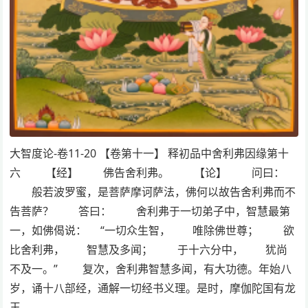
大智度论-卷11-20 【卷第十一】 释初品中舍利弗因缘第十
六 【经】 佛告舍利弗。 【论】 问曰：
般若波罗蜜，是菩萨摩诃萨法，佛何以故告舍利弗而不
告菩萨？ 答曰： 舍利弗于一切弟子中，智慧最第
一，如佛偈说： “一切众生智， 唯除佛世尊； 欲
比舍利弗， 智慧及多闻； 于十六分中， 犹尚
不及一。” 复次，舍利弗智慧多闻，有大功德。年始八
岁，诵十八部经，通解一切经书义理。是时，摩伽陀国有龙
王…