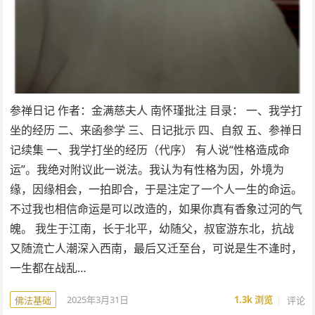
参禅日记 作者：金满慈夫人 南怀瑾批注 目录： 一、我学打
坐的经历 二、来函参学 三、日记批示 四、自叙 五、参禅日
记续集 一、我学打坐的经历（代序） 有人说“性格造成命
运”。我绝对附议此一说法。我认为有性格为因，外境为
缘，因缘相会，一拍即合，于是注定了一个人一生的命运。
不过我也相信命运是可以改造的，如果你真有香象过河的气
魄。 我生于江南，长于北平，幼随父，叔宦游东北，抗战
又随流亡人潮深入西南，最后又迁至台，可说是生不逢时，
一生都在战乱…
2025年3月31日
1.3k
浏览
评论
佛法基础