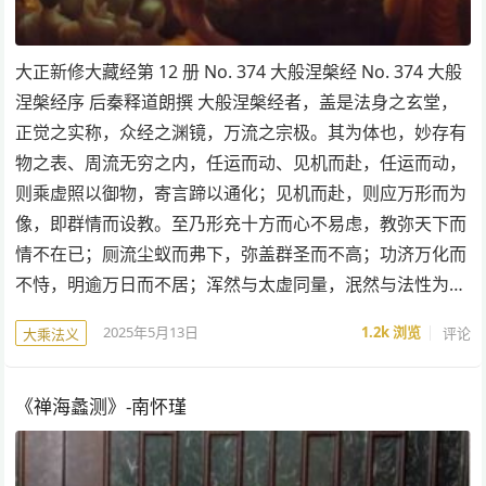
大正新修大藏经第 12 册 No. 374 大般涅槃经 No. 374 大般
涅槃经序 后秦释道朗撰 大般涅槃经者，盖是法身之玄堂，
正觉之实称，众经之渊镜，万流之宗极。其为体也，妙存有
物之表、周流无穷之内，任运而动、见机而赴，任运而动，
则乘虚照以御物，寄言蹄以通化；见机而赴，则应万形而为
像，即群情而设教。至乃形充十方而心不易虑，教弥天下而
情不在已；厕流尘蚁而弗下，弥盖群圣而不高；功济万化而
不恃，明逾万日而不居；浑然与太虚同量，泯然与法性为…
2025年5月13日
1.2k
浏览
评论
大乘法义
《禅海蠡测》-南怀瑾