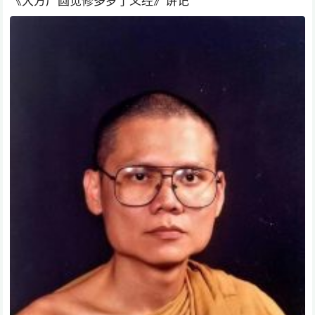
《大方广圆觉修多罗了义经》讲记