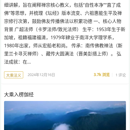
细讲解，旨在阐释禅宗核心教义，包括“自性本净”“直了成
佛”等思想，并梳理《坛经》版本流变、六祖惠能生平及禅
宗修行次第，鼓励佛友传播佛法以积累功德 一、核心人物
背景 广超法师（卡罗法师/致光法师） 生平：1953年生于新
加坡，祖籍福建福清，1979年肄业于南洋大学理学系，
1980年出家，师从宏船老和尚。 传承：南传佛教禅法（斯
里兰卡寻灭禅师）、藏传大圆满法（晋美彭措上师）。 弘
法成就：在…
2024年12月16日
3.7k
浏览
1 评论
大乘法义
大乘入楞伽经