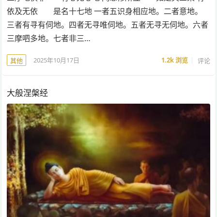
依及无依 是名十七地 一者五识身相应地。二者意地。
三者有寻有伺地。四者无寻唯伺地。五者无寻无伺地。六者
三摩呬多地。七者非三…
2025年10月17日
1.2k
浏览
评论
其他
大般涅槃经