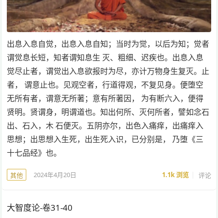
出息入息自觉，出息入息自知；当时为觉，以后为知；觉者
谓觉息长短，知者谓知息生 灭、粗细、迟疾也。出息入息
觉尽止者，谓觉出入息欲报时为尽，亦计万物身生复灭。止
者， 谓意止也。见观空者，行道得观，不复见身。便堕空
无所有者，谓意无所著；意有所著因， 为有断六入，便得
贤明。贤谓身，明谓道也。知出何所、灭何所者，譬如念石
出、石入，木 石便灭。五阴亦尔，出色入痛痒，出痛痒入
思想；出思想入生死，出生死入识，已分别是， 乃堕《三
十七品经》也。
2024年4月20日
1.1k
浏览
评论
其他
大智度论-卷31-40