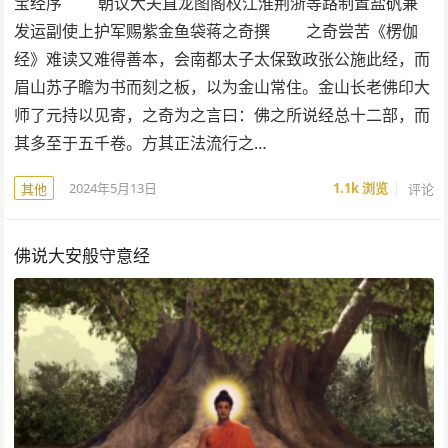
宝经序 朝议大夫直龙图阁权江淮荆浙等路制置盐矾兼
发运副使上护军赐紫金鱼袋蒋之奇撰 之奇尝苦《楞伽
经》难读又难得善本，会南都太子太保致政张公施此经，而
眉山苏子瞻为书而刻之板，以为金山常住。金山长老佛印大
师了元持以见寄，之奇为之言曰：佛之所说经总十二部，而
其多至于五千卷。方其正法流行之…
2024年5月13日
1.1k
浏览
评论
其他
佛说大安般守意经