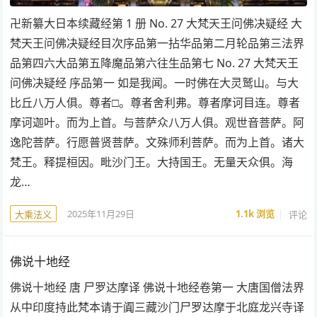
卍新纂大日本续藏经第 1 册 No. 27 大梵天王问佛决疑经 大
梵天王问佛决疑经目次序品第一拈华品第二月轮品第三法界
品第四六大品第五降魔品第六往生品第七 No. 27 大梵天王
问佛决疑经 序品第一 如是我闻。一时佛在大灵鹫山。与大
比丘八万人俱。尊者□。尊者舍利弗。尊者摩诃目连。尊者
摩诃迦叶。而为上首。与菩萨众八万人俱。观世音菩萨。阿
逸陀菩萨。行愿普贤菩萨。文殊师利菩萨。而为上首。诸大
梵王。释提桓因。毗沙门王。大持国王。无量天众俱。海
龙…
2025年11月29日
1.1k
浏览
评论
大乘法义
佛说十地经
佛说十地经 唐 尸罗达摩译 佛说十地经卷第一 大唐国僧法界
从中印度持此梵本请于阗三藏沙门尸罗达摩于北庭龙兴寺译