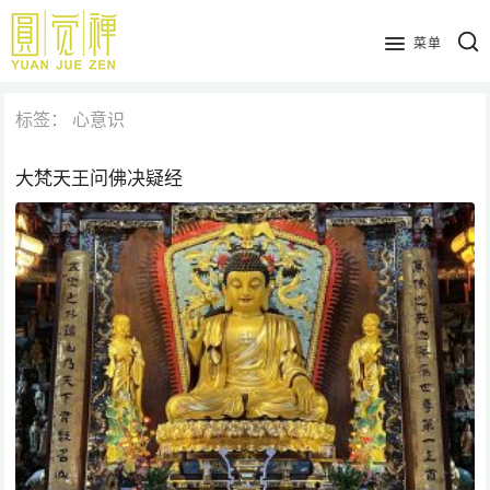
跳
到
菜单
主
要
标签：
心意识
内
容
大梵天王问佛决疑经