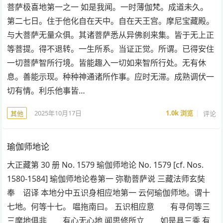
菩萨极喜地第一之一 如是我闻。一时薄伽梵。成道未久。
第二七日。住于他化自在天中。自在天王宫。摩尼宝藏殿。
与大菩萨无量众俱。其诸菩萨悉从异佛刹来集。皆于无上正
等菩提。得不退转。一生所系。当证正觉。所谓。已得安住
一切菩萨智所行境。皆能趣入一切如来智所行处。无有休
息。善能示现。种种神通诸所作事。应时无滞。成熟调伏一
切有情。利乐他事皆…
2025年10月17日
1.0k
浏览
评论
其他
瑜伽师地论
大正藏第 30 册 No. 1579 瑜伽师地论 No. 1579 [cf. Nos.
1580-1584] 瑜伽师地论卷第一 弥勒菩萨说 三藏法师玄奘
奉 诏译 本地分中五识身相应地第一 云何瑜伽师地。谓十
七地。何等十七。 嗢拖南曰。 五识相应意 有寻伺等三
三摩地俱非 有心无心地 闻思修所立 如是具三乘 有