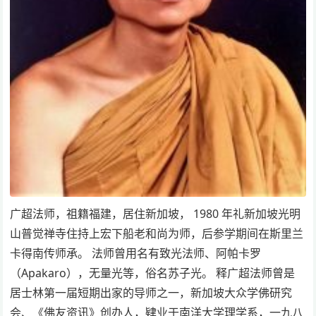
广超法师，祖籍福建，居住新加坡， 1980 年礼新加坡光明
山普觉禅寺住持上宏下船老和尚为师，后参学期间在斯里兰
卡得南传师承。 法师曾用名有致光法师、阿帕卡罗
（Apakaro），无量光等，俗名苏子光。 释广超法师曾是
居士林第一届短期出家的导师之一，新加坡大众学佛研究
会、《佛友资讯》创办人，肄业于南洋大学理学系，一九八