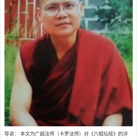
导读： 本文为广超法师（卡罗法师）对《六祖坛经》的详