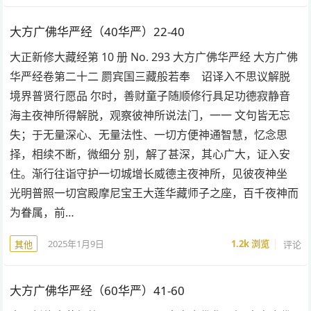
大方广佛华严经（40华严）22-40
大正新修大藏经第 10 册 No. 293 大方广佛华严经 大方广佛
华严经卷第二十二 罽宾国三藏般若奉 诏译入不思议解脱
境界普贤行愿品 尔时，善财童子随顺修行具足功德寂静音
海主夜神所得解脱，观察彼神所说法门，一一 文句皆无忘
失；于无量深心、无量法性、一切方便神通智慧，忆念思
择，相续不断，微细分 别，解了甚深，其心广大，证入安
住。渐行往诣守护一切城增长威德主夜神所，见彼夜神坐
光明普照一切宫殿摩尼宝王大莲华藏师子之座，百千夜神而
为眷属，前…
2025年1月9日
1.2k
浏览
评论
其他
大方广佛华严经（60华严）41-60