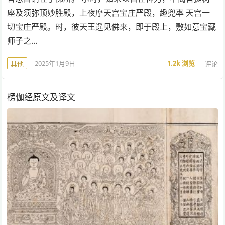
座及须弥顶妙胜殿，上夜摩天宫宝庄严殿，趣兜率 天宫一
切宝庄严殿。时，彼天王遥见佛来，即于殿上，敷如意宝藏
师子之…
2025年1月9日
1.2k
浏览
评论
其他
楞伽经原文及译文