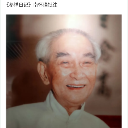
《参禅日记》南怀瑾批注