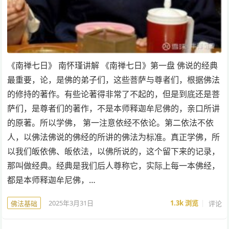
《南禅七日》 南怀瑾讲解 《南禅七日》第一盘 佛说的经典
最重要，论，是佛的弟子们，这些菩萨与尊者们，根据佛法
的修持的著作。有些论著得非常了不起的，但是到底还是菩
萨们，是尊者们的著作，不是本师释迦牟尼佛的，亲口所讲
的原著。所以学佛， 第一注意依经不依论。第二依法不依
人，以佛法佛说的佛经的所讲的佛法为标准。真正学佛，所
以我们皈依佛、皈依法，以佛所说的，这个留下来的记录，
那叫做经典。经典是我们后人尊称它，实际上每一本佛经，
都是本师释迦牟尼佛，…
2025年3月31日
1.3k
浏览
评论
佛法基础