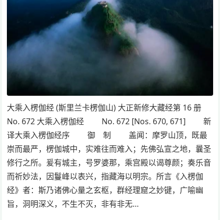
大乘入楞伽经 (斯里兰卡楞伽山) 大正新修大藏经第 16 册
No. 672 大乘入楞伽经 No. 672 [Nos. 670, 671] 新
译大乘入楞伽经序 御 制 盖闻：摩罗山顶，既最
崇而最严，楞伽城中，实难往而难入；先佛弘宣之地，曩圣
修行之所。爰有城主，号罗婆那，乘宫殿以谒尊颜；奏乐音
而祈妙法，因鬘峰以表兴，指藏海以明宗。所言《入楞伽
经》者：斯乃诸佛心量之玄枢，群经理窟之妙键，广喻幽
旨，洞明深义，不生不灭，非有非无…