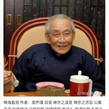
禅海蠡测 作者：南怀瑾 目录 禅宗之演变 禅宗之宗旨 公案