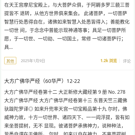
在天王宫摩尼宝殿上，与大菩萨众俱，于阿耨多罗三藐三菩
提皆不 退转，从他方世界俱来集会。 此诸菩萨，一切菩萨
智慧行处悉得自在，诸佛如来智慧入处悉皆得入；善能教化
一切世 间，于念念中普能示现神通等事；具足一切菩萨所
愿，于一切世、一切劫、一切国土，常修 一切诸菩萨行；
具…
2025年1月9日
1.2k
浏览
评论
其他
大方广佛华严经（60华严）12-22
大方广佛华严经卷第十二 大正新修大藏经第 9 册 No. 278
大方广佛华严经 大方广佛华严经卷第十三 东晋天竺三藏佛
驮跋陀罗译◎ 如来升兜率天宫一切宝殿品第十九 尔时，佛
威神力故，十方一切世界、诸四天下、一一阎浮提，皆有如
来坐菩提树，无不 显现。彼诸菩萨承佛神力，说种种法，
皆悉自谓在于佛所。 尔时，如来以自在神力，不离菩提树