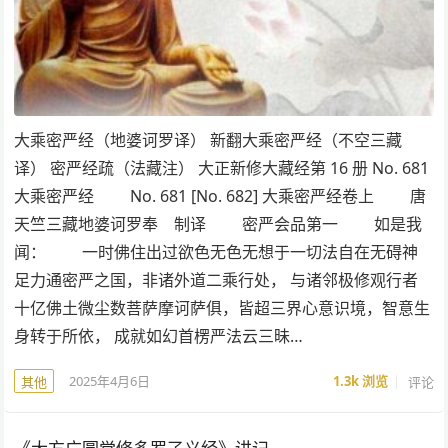
大乘密严经（地婆诃罗译） 新翻大乘密严经（不空三藏
译） 密严经疏（法藏注） 大正新修大藏经第 16 册 No. 681
大乘密严经 No. 681 [No. 682] 大乘密严经卷上 唐
天竺三藏地婆诃罗奉 制译 密严会品第一 如是我
闻： 一时佛住出过欲色无色无想于一切法自在无碍神
足力通密严之国，非诸外道二乘行处， 与诸邻极修观行者
十亿佛土微尘数菩萨摩诃萨俱，皆超三界心意识境，智意生
身转于所依， 成就如幻首楞严法云三昧…
2025年4月6日
1.3k
浏览
评论
其他