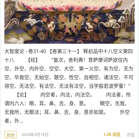
大智度论 - 卷31-40 【卷第三十一】 释初品中十八空义第四
十八 【经】 “复次，舍利弗！菩萨摩诃萨欲住内
空、外空、内外空、空空、大空、第一义空、有为空、无为
空、毕竟空、无始空、散空、性空、自相空、诸法空、不可
得空、无法空、有法空、无法有法空，当学般若波罗蜜！”
【论】 内空者，内法，内法空。 内法者，所
谓内六入：眼、耳、鼻、舌、身、意。 眼空，无我、
无我所，无眼法；耳、鼻、舌、身、意亦如是。 外空
者，外…
2024年4月16日
1.2k
浏览
评论
其他