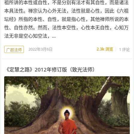
祖所讲的本性或自性，不是分别有法才有其自性，而是诸法
本具法性。禅宗认为心外无法，法性就是心性，因此《六祖
坛经》所指的本性、自性，就是指心性，其他禅师所说的本
性、自性亦然。然而，法性本空性，心性本无自性，心知万
法无非是空心知空法，…
2022年3月6日
2.3k
浏览
1 评论
广超法师
《定慧之路》2012年修订版（致光法师）