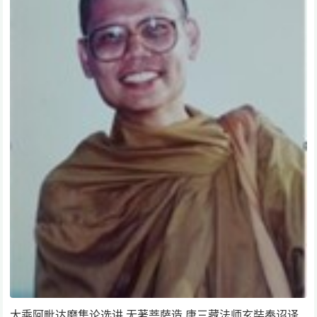
大乘阿毗达磨集论选讲 无著菩萨造 唐三藏法师玄奘奉诏译