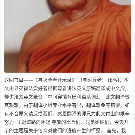
返回书目——《寻灭尊者开示录》 （寻灭尊者） (说明：本
文由寻灭禅法爱好者根据尊者讲法英文原稿翻译成中文,法
师讲法为英文录音，中间穿插有巴利语系词汇，此文翻译极
其艰难。由于翻译小组专业水平有限，翻译难免有错谬，如
有不合原义请反馈我们。感恩翻译的师兄为此文付出的艰辛
努力！) 对道路的怀疑 尊敬的比丘们、兄弟姐妹们，今天开
示的主题是关于信众对他们的进度产生的怀疑。 首先，我