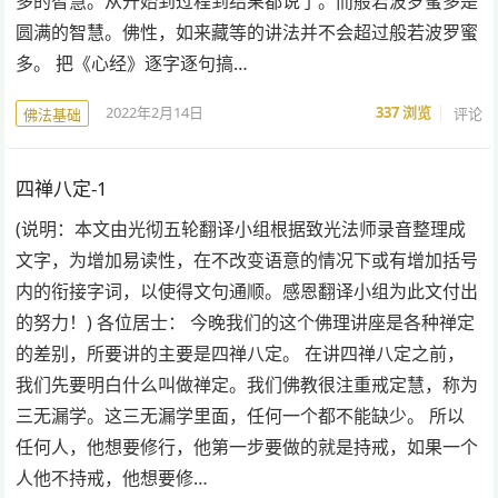
多的智慧。从开始到过程到结果都说了。而般若波罗蜜多是
圆满的智慧。佛性，如来藏等的讲法并不会超过般若波罗蜜
多。 把《心经》逐字逐句搞…
2022年2月14日
337
浏览
评论
佛法基础
四禅八定-1
(说明：本文由光彻五轮翻译小组根据致光法师录音整理成
文字，为增加易读性，在不改变语意的情况下或有增加括号
内的衔接字词，以使得文句通顺。感恩翻译小组为此文付出
的努力！) 各位居士： 今晚我们的这个佛理讲座是各种禅定
的差别，所要讲的主要是四禅八定。 在讲四禅八定之前，
我们先要明白什么叫做禅定。我们佛教很注重戒定慧，称为
三无漏学。这三无漏学里面，任何一个都不能缺少。 所以
任何人，他想要修行，他第一步要做的就是持戒，如果一个
人他不持戒，他想要修…