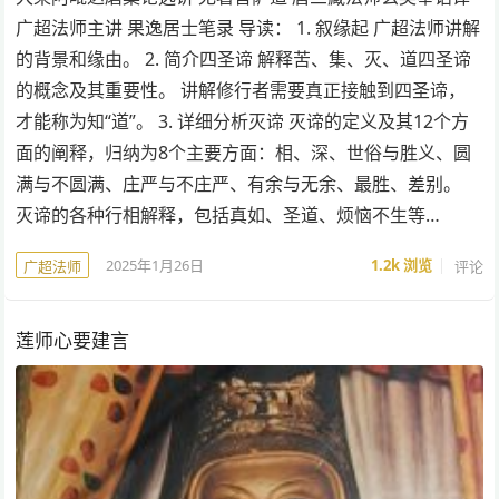
广超法师主讲 果逸居士笔录 导读： 1. 叙缘起 广超法师讲解
的背景和缘由。 2. 简介四圣谛 解释苦、集、灭、道四圣谛
的概念及其重要性。 讲解修行者需要真正接触到四圣谛，
才能称为知“道”。 3. 详细分析灭谛 灭谛的定义及其12个方
面的阐释，归纳为8个主要方面：相、深、世俗与胜义、圆
满与不圆满、庄严与不庄严、有余与无余、最胜、差别。
灭谛的各种行相解释，包括真如、圣道、烦恼不生等…
2025年1月26日
1.2k
浏览
评论
广超法师
莲师心要建言