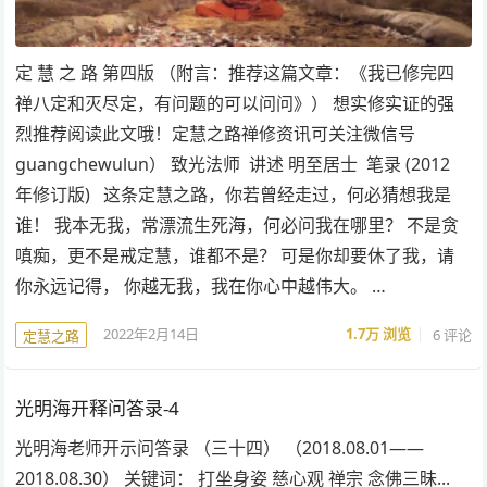
定 慧 之 路 第四版 （附言：推荐这篇文章：《我已修完四
禅八定和灭尽定，有问题的可以问问》） 想实修实证的强
烈推荐阅读此文哦！定慧之路禅修资讯可关注微信号
guangchewulun） 致光法师 讲述 明至居士 笔录 (2012
年修订版) 这条定慧之路，你若曾经走过，何必猜想我是
谁！ 我本无我，常漂流生死海，何必问我在哪里？ 不是贪
嗔痴，更不是戒定慧，谁都不是？ 可是你却要休了我，请
你永远记得， 你越无我，我在你心中越伟大。 …
2022年2月14日
1.7万
浏览
6 评论
定慧之路
光明海开释问答录-4
光明海老师开示问答录 （三十四） （2018.08.01——
2018.08.30） 关键词： 打坐身姿 慈心观 禅宗 念佛三昧...