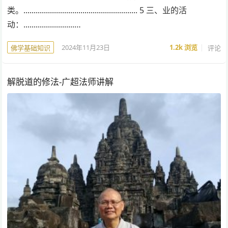
类。........................................................ 5 三、业的活
动：.........................…
2024年11月23日
1.2k
浏览
评论
佛学基础知识
解脱道的修法-广超法师讲解