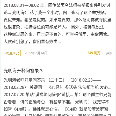
2018.08.01—08.02 某：网传某著名法师被举报事件引发讨
论… 光明海： 花了我一个小时，网上查阅了这个举报贴。
真假未知。希望是假的。如果是真的，那么证明佛教寺院里
也很复杂，把持要位的可能是坏人。 另外，按佛教说法，
这种僧过恶的事，居士是不管的，可举报僧团，由僧团管。
大伙就别怒了，僧团里有败类…
2022年2月14日
349
浏览
评论
佛法基础
光明海开释问答录-3
光明海老师开示问答录 （二十三） （2018.02.23——
2018.02.28） 关键词： 《心经》 参话头 法法都当机 发心...
2017.07.20 某贴“溪禅师问答录”链接… 某：这个群主师兄能
否看看，讲的正确与否，有些拿不准。 光明海： 我觉得不
如背《心经》。佛性就是心性。 《心经》就是般若波罗蜜