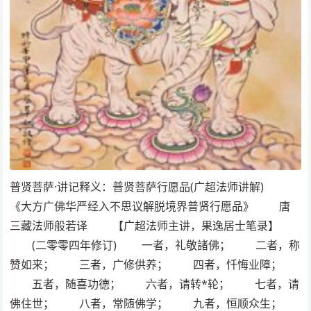
普贤菩萨·讲记释义：普贤菩萨行愿品(广超法师讲解)
《大方广佛华严经入不思议解脱境界普贤行愿品》 唐
三藏法师般若译 【广超法师主讲，果逸居士笔录】
(二零零四年修订) 一者，礼敬諸佛； 二者，称
赞如来； 三者，广修供养； 四者，忏悔业障；
五者，随喜功德； 六者，请转*轮； 七者，请
佛住世； 八者，常随佛学； 九者，恒顺众生；