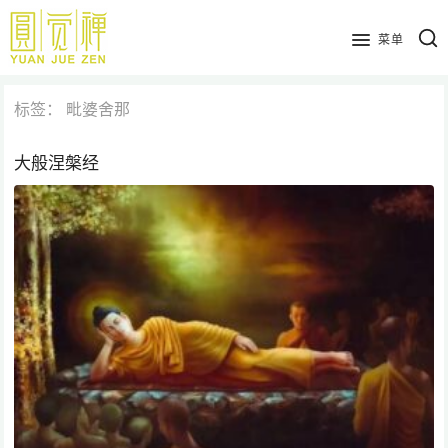
跳
到
菜单
主
要
标签：
毗婆舍那
内
容
大般涅槃经