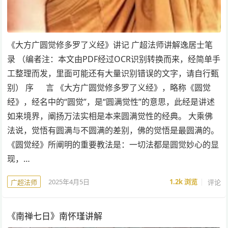
《大方广圆觉修多罗了义经》讲记 广超法师讲解逸居士笔
录 （编者注：本文由PDF经过OCR识别转换而来，经简单手
工整理而发，里面可能还有大量识别错误的文字，请自行甄
别） 序 言 《大方广圆觉修多罗了义经》，略称《圆觉
经》，经名中的“圆觉”，是“圆满觉性”的意思，此经是讲述
如来境界，阐扬万法实相是本来圆满觉性的经典。 大乘佛
法说，觉悟有圆满与不圆满的差别，佛的觉悟是最圆满的。
《圆觉经》所阐明的重要教法是：一切法都是圆觉妙心的显
现，…
2025年4月5日
1.2k
浏览
评论
广超法师
《南禅七日》南怀瑾讲解