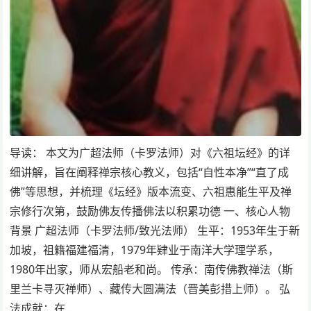
导读： 本文为广超法师（卡罗法师）对《六祖坛经》的详
细讲解，旨在阐释禅宗核心教义，包括“自性本净”“直了成
佛”等思想，并梳理《坛经》版本流变、六祖惠能生平及禅
宗修行次第，鼓励佛友传播佛法以积累功德 一、核心人物
背景 广超法师（卡罗法师/致光法师） 生平：1953年生于新
加坡，祖籍福建福清，1979年肄业于南洋大学理学系，
1980年出家，师从宏船老和尚。 传承：南传佛教禅法（斯
里兰卡寻灭禅师）、藏传大圆满法（晋美彭措上师）。 弘
法成就：在…