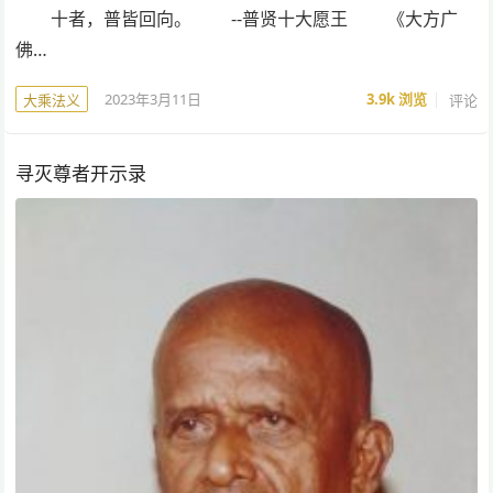
十者，普皆回向。 --普贤十大愿王 《大方广
佛…
2023年3月11日
3.9k
浏览
评论
大乘法义
寻灭尊者开示录