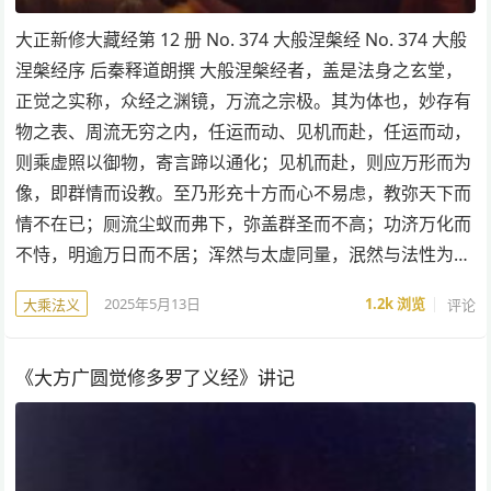
大正新修大藏经第 12 册 No. 374 大般涅槃经 No. 374 大般
涅槃经序 后秦释道朗撰 大般涅槃经者，盖是法身之玄堂，
正觉之实称，众经之渊镜，万流之宗极。其为体也，妙存有
物之表、周流无穷之内，任运而动、见机而赴，任运而动，
则乘虚照以御物，寄言蹄以通化；见机而赴，则应万形而为
像，即群情而设教。至乃形充十方而心不易虑，教弥天下而
情不在已；厕流尘蚁而弗下，弥盖群圣而不高；功济万化而
不恃，明逾万日而不居；浑然与太虚同量，泯然与法性为…
2025年5月13日
1.2k
浏览
评论
大乘法义
《大方广圆觉修多罗了义经》讲记