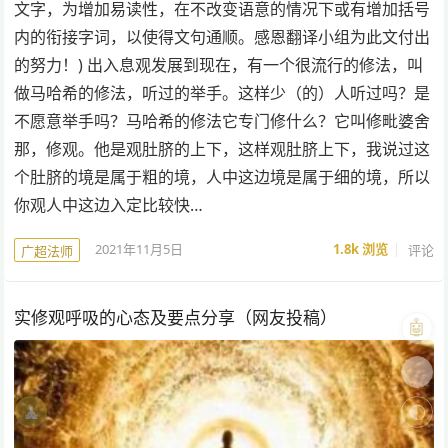
文字，为增加易读性，在不改变语意的情况下或有增加括号
内的衔接字词，以使得文句通顺。感恩翻译小组为此文付出
的努力！) 出入息观发展到现在，有一个很流行的修法，叫
做马哈希的修法，听过的举手。这样少（的）人听过吗？是
不愿意举手吗？马哈希的修法它专门修什么？它叫修毗婆舍
那，修观。他是观肚脐的上下，这样观肚脐上下，我说过这
个肚脐的境是属于粗的境，人中这边境是属于细的境，所以
你观人中这边入定比较快…
2021年11月5日
1.8k
浏览
评论
广超法师
实修观呼吸的心态及要点分享（网友投稿）
🤖
🎨
🧘
🌓