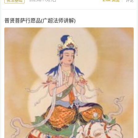
佛法基础
普贤菩萨行愿品(广超法师讲解)