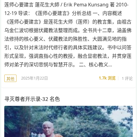
莲师心要建言 蓮花生大師 / Erik Pema Kunsang 著 2010-
12-19 导读：《莲师心要建言》分析总结 一、内容概述
《莲师心要建言》是莲花生大师（莲师）的教言集，由祖古
乌金仁波切根据伏藏教法整理而成。全书共十二章，涵盖佛
法修持的核心要义、伏藏教法的殊胜性、大圆满见地的指
引，以及针对末法时代修行者的具体实践建议。书中以问答
形式呈现，强调直指心性的教授，融合显密教法，并贯穿莲
师对弟子的深切悲悯与智慧开示。 二、核心教义…
2025年1月22日
1.7k
浏览
1 评论
其他
寻灭尊者开示录-32 名色