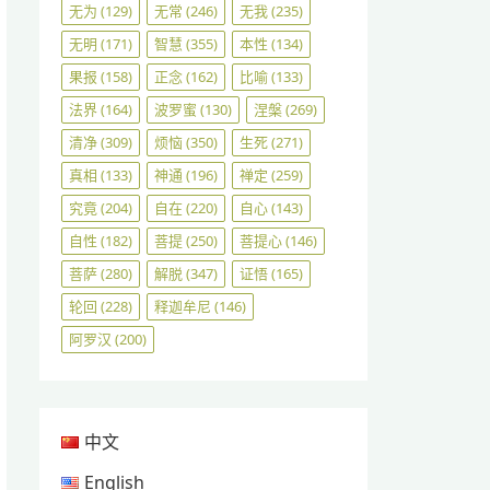
无为
(129)
无常
(246)
无我
(235)
无明
(171)
智慧
(355)
本性
(134)
果报
(158)
正念
(162)
比喻
(133)
法界
(164)
波罗蜜
(130)
涅槃
(269)
清净
(309)
烦恼
(350)
生死
(271)
真相
(133)
神通
(196)
禅定
(259)
究竟
(204)
自在
(220)
自心
(143)
自性
(182)
菩提
(250)
菩提心
(146)
菩萨
(280)
解脱
(347)
证悟
(165)
轮回
(228)
释迦牟尼
(146)
阿罗汉
(200)
中文
English