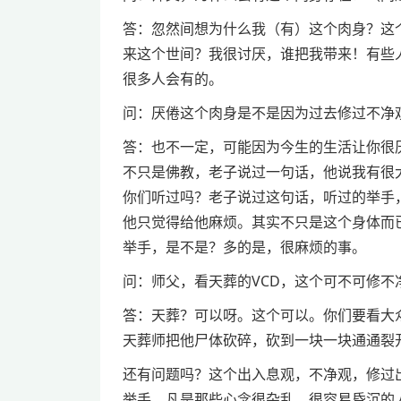
答：忽然间想为什么我（有）这个肉身？这
来这个世间？我很讨厌，谁把我带来！有些
很多人会有的。
问：厌倦这个肉身是不是因为过去修过不净
答：也不一定，可能因为今生的生活让你很
不只是佛教，老子说过一句话，他说我有很
你们听过吗？老子说过这句话，听过的举手
他只觉得给他麻烦。其实不只是这个身体而
举手，是不是？多的是，很麻烦的事。
问：师父，看天葬的VCD，这个可不可修不
答：天葬？可以呀。这个可以。你们要看大
天葬师把他尸体砍碎，砍到一块一块通通裂
还有问题吗？这个出入息观，不净观，修过
举手，凡是那些心念很杂乱，很容易昏沉的