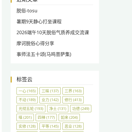
脱俗-tosu
暑期9天静心打坐课程
2026端午10天脱俗气质养成交流课
摩诃脱俗心得分享
事师法五十颂(马鸣菩萨集)
标签云
一心
(165)
三昧
(137)
三界
(163)
不动
(189)
业力
(142)
修行
(413)
光彻五轮
(193)
净土
(131)
功德
(249)
嗔
(201)
四禅
(177)
如来
(204)
实修
(128)
平等
(145)
恶业
(128)