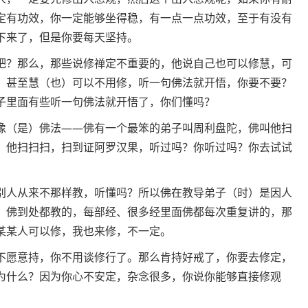
定有功效，你一定能够坐得稳，有一点一点功效，至于有没有
下来了，但是你要每天坚持。
吧？那么，那些说修禅定不重要的，他说自己也可以修慧，可
，甚至慧（也）可以不用修，听一句佛法就开悟，你要不要？
子里面有些听一句佛法就开悟了，你们懂吗？
像（是）佛法——佛有一个最笨的弟子叫周利盘陀，佛叫他扫
。他扫扫扫，扫到证阿罗汉果，听过吗？你听过吗？你去试试
别人从来不那样教，听懂吗？所以佛在教导弟子（时）是因人
，佛到处都教的，每部经、很多经里面佛都每次重复讲的，那
某某人可以修，我也来修，不一定。
不愿意持，你不用谈修行了。那么肯持好戒了，你要去修定，
为什么？因为你心不安定，杂念很多，你说你能够直接修观