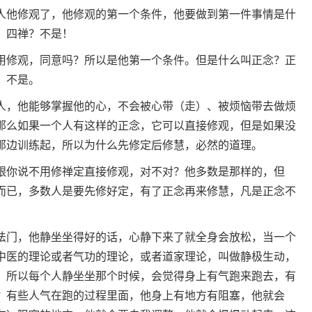
人他修观了，他修观的第一个条件，他要做到第一件事情是什
。四禅？不是！
用修观，同意吗？所以是他第一个条件。但是什么叫正念？正
，不是。
人，他能够掌握他的心，不会被心带（走）、被烦恼带去做烦
那么如果一个人有这样的正念，它可以直接修观，但是如果没
那边训练起，所以为什么先修定后修慧，必然的道理。
跟你说不用修禅定直接修观，对不对？他多数是那样的，但
而已，多数人是要先修好定，有了正念再来修慧，凡是正念不
法门，他静坐坐得好的话，心静下来了就全身会放松，当一个
中医的理论或者气功的理论，或者道家理论，叫做静极生动，
，所以每个人静坐坐那个时候，会觉得身上有气跑来跑去，有
？有些人气在跑的过程里面，他身上有地方有阻塞，他就会