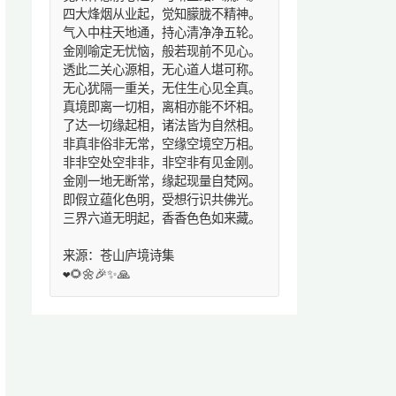
四大烽烟从业起，觉知朦胧不精神。
气入中柱天地通，持心清净净五轮。
金刚喻定无忧恼，般若现前不见心。
透此二关心源相，无心道人堪可称。
无心犹隔一重关，无住生心见全真。
真境即离一切相，离相亦能不坏相。
了达一切缘起相，诸法皆为自然相。
非真非俗非无常，空缘空境空万相。
非非空处空非非，非空非有见金刚。
金刚一地无断常，缘起现量自梵网。
即假立蕴化色明，受想行识共佛光。
三界六道无明起，香香色色如来藏。
来源：苍山庐境诗集
❤️🌻🌼🎉✨🙏