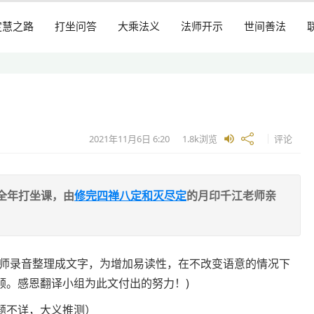
定慧之路
打坐问答
大乘法义
法师开示
世间善法
2021年11月6日
6:20
1.8k
浏览
评论
全年打坐课，由
修完四禅八定和灭尽定
的月印千江老师亲
法师录音整理成文字，为增加易读性，在不改变语意的情况下
顺。感恩翻译小组为此文付出的努力！)
题不详，大义推测）