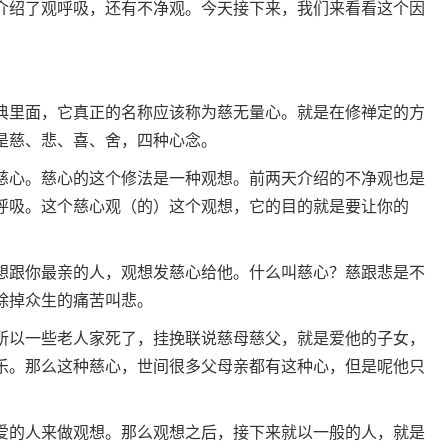
介绍了观呼吸，还有不净观。今天接下来，我们来看看这个因
典里面，它真正的名称应该称为慈无量心。就是在修禅定的方
是慈、悲、喜、舍，四种心念。
慈心。慈心的这个修法是一种观想。前两天介绍的不净观也是
呼吸。这个慈心观（的）这个观想，它的目的就是要让你的
。
想跟你最亲的人，观想发慈心给他。什么叫慈心？慈跟悲是不
除掉众生的痛苦叫悲。
所以一些老人家死了，挂挽联说慈母慈父，就是爱他的子女，
乐。那么这种慈心，世间很多父母亲都有这种心，但是呢他只
爱的人来做观想。那么观想之后，接下来就以一般的人，就是