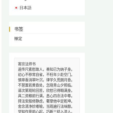
日本語
书签
禅定
寄宗法师书
遥传尺素慰故人，善知已为纳子身。
初心不移常自省，不枉年少赴空门。
慎审香消翠叶沉，律学久荒朗月昏。
不慧置若黄昏处，怎晓青山夕照临。
道次第观轮回苦，欣慰已得暇满身。
具二资粮前行满，息心四念法中尊。
择法安般修静虑，奢摩他中定乾坤。
舍念清净妙难喻，当观遍行法味醇。
觉知作意前心起，巧断三结入流人。