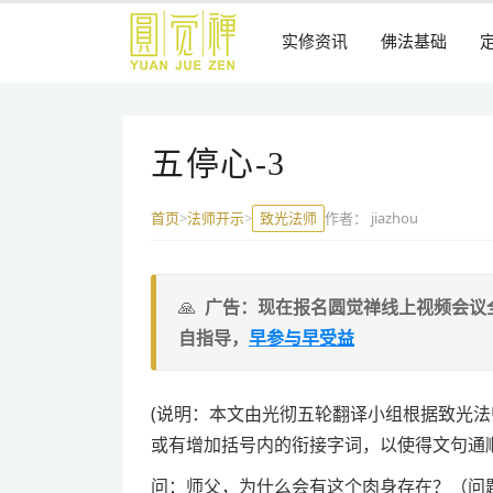
跳
到
实修资讯
佛法基础
主
要
内
容
五停心-3
致光法师
作者：
jiazhou
首页
>
法师开示
>
广告：现在报名圆觉禅线上视频会议
自指导，
早参与早受益
(说明：本文由光彻五轮翻译小组根据致光
或有增加括号内的衔接字词，以使得文句通
问：师父，为什么会有这个肉身存在？（问