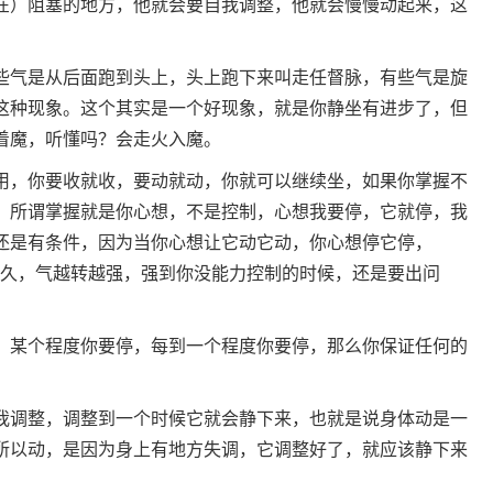
在）阻塞的地方，他就会要自我调整，他就会慢慢动起来，这
些气是从后面跑到头上，头上跑下来叫走任督脉，有些气是旋
这种现象。这个其实是一个好现象，就是你静坐有进步了，但
着魔，听懂吗？会走火入魔。
用，你要收就收，要动就动，你就可以继续坐，如果你掌握不
。所谓掌握就是你心想，不是控制，心想我要停，它就停，我
还是有条件，因为当你心想让它动它动，你心想停它停，
太久，气越转越强，强到你没能力控制的时候，还是要出问
）某个程度你要停，每到一个程度你要停，那么你保证任何的
我调整，调整到一个时候它就会静下来，也就是说身体动是一
所以动，是因为身上有地方失调，它调整好了，就应该静下来