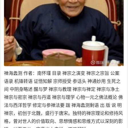
禅海蠡测 作者：南怀瑾 目录 禅宗之演变 禅宗之宗旨 公案
语录 机锋转语 证悟知解 宗师授受 参话头 神通妙用 生死之
间 中阴身略述 醒与梦 禅宗与教理 禅宗与禅定 禅宗与净土
禅宗与密宗 禅宗与丹道 禅宗与理学 心物一元之佛法概论 佛
法与西洋哲学 修定与参禅法要 跋 禅海蠡测剩语 出 版 说 明
禅宗，初创于北魏，盛行于唐宋。独特的禅宗理论和修持风
格，曾对世人的价值取向、思想情感和思维方式以深刻的影