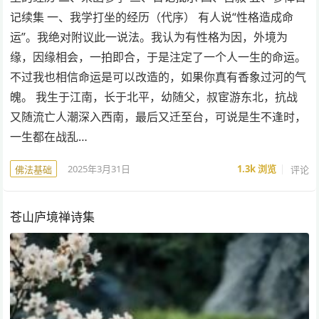
记续集 一、我学打坐的经历（代序） 有人说“性格造成命
运”。我绝对附议此一说法。我认为有性格为因，外境为
缘，因缘相会，一拍即合，于是注定了一个人一生的命运。
不过我也相信命运是可以改造的，如果你真有香象过河的气
魄。 我生于江南，长于北平，幼随父，叔宦游东北，抗战
又随流亡人潮深入西南，最后又迁至台，可说是生不逢时，
一生都在战乱…
2025年3月31日
1.3k
浏览
评论
佛法基础
苍山庐境禅诗集