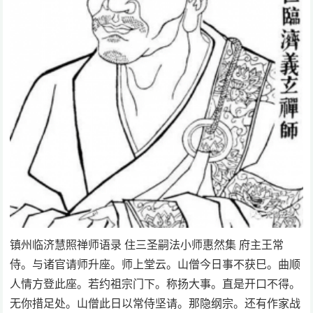
镇州临济慧照禅师语录 住三圣嗣法小师惠然集 府主王常
侍。与诸官请师升座。师上堂云。山僧今日事不获巳。曲顺
人情方登此座。若约祖宗门下。称扬大事。直是开口不得。
无你措足处。山僧此日以常侍坚请。那隐纲宗。还有作家战