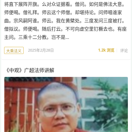
将直下展阵开旗。么对众证据看。僧问。如何是佛法大意。
师便喝。僧礼拜。师云这个师僧。却堪持论。问师唱谁家
曲。宗风嗣阿谁。师云。我在黄檗处。三度发问三度被打。
僧拟议。师便喝。随后打云。不可向虚空里钉橛去也。有座
主问。三乘十二分教。岂不是…
2025年2月28日
1.2k
浏览
评论
大乘法义
《中观》广超法师讲解