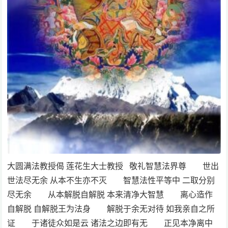
大圆满法教授偈 莲花生大士教授 敬礼智慧法界尊 世出
世法尽无余 从本不生亦不灭 智慧法性平等中 二取分别
尽无余 从本解脱自解脱 本来清净大智慧 离心造作
自解脱 自解脱王为法身 解脱于余无对待 如我亲自之所
证 于诸徒众如是云 诸法之边即有无 正见本净离中