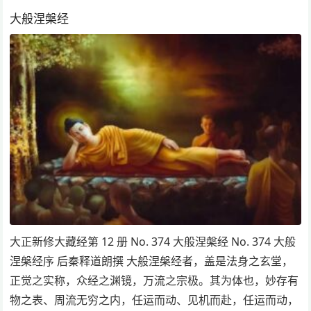
大般涅槃经
大正新修大藏经第 12 册 No. 374 大般涅槃经 No. 374 大般
涅槃经序 后秦释道朗撰 大般涅槃经者，盖是法身之玄堂，
正觉之实称，众经之渊镜，万流之宗极。其为体也，妙存有
物之表、周流无穷之内，任运而动、见机而赴，任运而动，