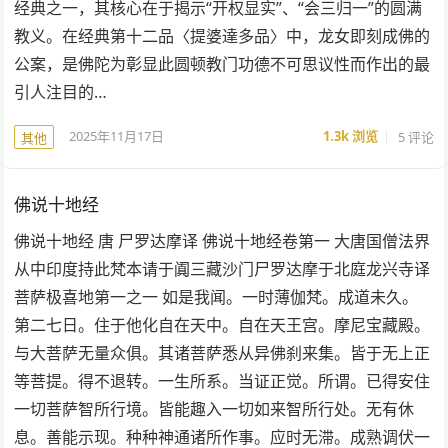
经典之一，其核心在于揭示“开权显实”、“会三归一”的圆满
教义。在经典第十二品〈提婆達多品〉中，龙女即刻成佛的
公案，是佛陀为彰显此圆顿教门功德不可思议性而作出的最
引人注目的…
2025年11月17日
1.3k
浏览
5 评论
其他
佛说十地经
佛说十地经 唐 尸罗达摩译 佛说十地经卷第一 大唐国僧法界
从中印度持此梵本请于阗三藏沙门尸罗达摩于北庭龙兴寺译
菩萨极喜地第一之一 如是我闻。一时薄伽梵。成道未久。
第二七日。住于他化自在天中。自在天王宫。摩尼宝藏殿。
与大菩萨无量众俱。其诸菩萨悉从异佛刹来集。皆于无上正
等菩提。得不退转。一生所系。当证正觉。所谓。已得安住
一切菩萨智所行境。皆能趣入一切如来智所行处。无有休
息。善能示现。种种神通诸所作事。应时无滞。成熟调伏一