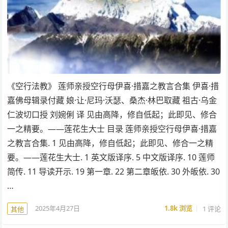
《空行法教》 莲师亲授空行母伊喜·措嘉之教言合集 伊喜·措
嘉佛母辑录付藏 娘·让·尼玛·沃瑟、桑杰·林巴取藏 祖古·乌金
仁波切口授 刘婉俐 译 见由高降，修自低起；此即见、修合
一之精要。——莲花生大士 目录 莲师亲授空行母伊喜·措嘉
之教言合集. 1 见由高降，修自低起；此即见、修合一之精
要。——莲花生大士. 1 英文版译序. 5 中文版译序. 10 莲师
简传. 11 导读开示. 19 第一章. 22 第二章皈依. 30 外皈依. 30
…
2025年4月27日
1.8k
浏览
1 评论
其他