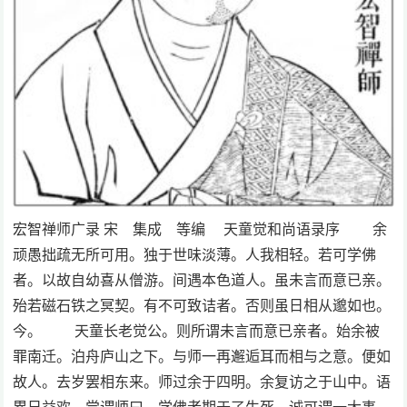
宏智禅师广录 宋 集成 等编 天童觉和尚语录序 余
顽愚拙疏无所可用。独于世味淡薄。人我相轻。若可学佛
者。以故自幼喜从僧游。间遇本色道人。虽未言而意已亲。
殆若磁石铁之冥契。有不可致诘者。否则虽日相从邈如也。
今。 天童长老觉公。则所谓未言而意已亲者。始余被
罪南迁。泊舟庐山之下。与师一再邂逅耳而相与之意。便如
故人。去岁罢相东来。师过余于四明。余复访之于山中。语