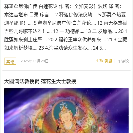
释迦牟尼佛广传·白莲花论 作 者：全知麦彭仁波切 译 者：
索达吉堪布 目录 序言.... 2 释迦佛修法仪轨.... 5 那莫革热夏
迦牟那耶！.... 5 释迦牟尼佛广传·白莲花论.... 12 南无格热满
吉些儿哥嘛不达雅！.... 12 一 功德品.... 13 二 发愿品.... 20 1.
胜莲如来刹土庄严.... 20 2.辐轮王率众供养如来.... 21 3.宝藏
如来解析梦境.... 23 4.海尘劝请众生发心.... 24 5…
2025年11月28日
1.3k
浏览
1 评论
其他
大圆满法教授偈-莲花生大士教授