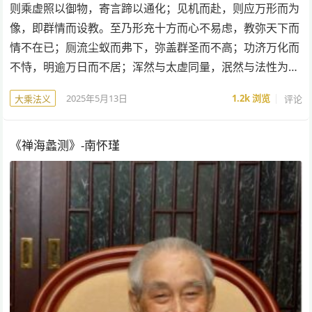
则乘虚照以御物，寄言蹄以通化；见机而赴，则应万形而为
像，即群情而设教。至乃形充十方而心不易虑，教弥天下而
情不在已；厕流尘蚁而弗下，弥盖群圣而不高；功济万化而
不恃，明逾万日而不居；浑然与太虚同量，泯然与法性为…
2025年5月13日
1.2k
浏览
评论
大乘法义
《禅海蠡测》-南怀瑾