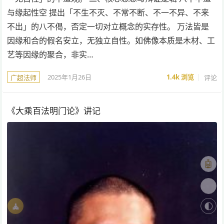
与缘起性空 提出「不生不灭、不常不断、不一不异、不来
不出」的八不偈，否定一切对立概念的实存性。 万法皆是
因缘和合的假名安立，无独立自性。如佛像本质是木材、工
艺等因缘的聚合，非实…
2025年1月26日
1.4k
浏览
评论
广超法师
《大乘百法明门论》讲记
🤖
🎨
🧘
🌓