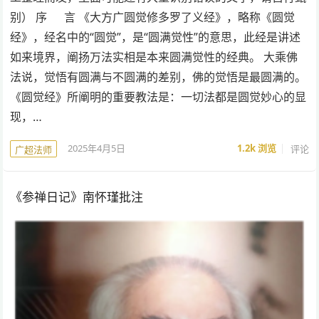
别） 序 言 《大方广圆觉修多罗了义经》，略称《圆觉
经》，经名中的“圆觉”，是“圆满觉性”的意思，此经是讲述
如来境界，阐扬万法实相是本来圆满觉性的经典。 大乘佛
法说，觉悟有圆满与不圆满的差别，佛的觉悟是最圆满的。
《圆觉经》所阐明的重要教法是：一切法都是圆觉妙心的显
现，…
2025年4月5日
1.2k
浏览
评论
广超法师
《参禅日记》南怀瑾批注