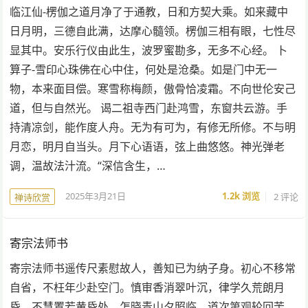
临江仙-楞伽之道月净了于通教，日和方契大乘。如来藏中
日月明，三德自此满，达摩心髓领。楞伽三相有眼，七性尽
显其中。安乐行仪由此生，波罗蜜勘多，无多不心经。 卜
算子-雪印心珠佛在心中住，何处是沧桑。如是门中无一
物，本来面目偿。寒雪称梅颜，傲骨恰凌霜。不向世伦安己
道，但与自然光。 谒二祖寺西门赴鸿雪，东窗共云游。手
持清凉剑，能作度人舟。无为有可为，有修无所修。不与明
月恋，明月自当头。月下心语语，弦上曲悠悠。神光弹老
调，温故法汁流。“深信含生，…
2025年3月21日
1.2k
浏览
2 评论
禅诗欣赏
寄宗法师书
寄宗法师书遥传尺素慰故人，善知已为纳子身。初心不移常
自省，不枉年少赴空门。慎审香消翠叶沉，律学久荒朗月
昏。不慧置若黄昏处，怎晓青山夕照临。道次第观轮回苦，