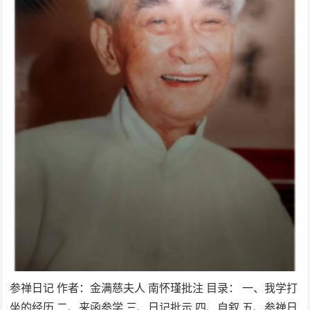
参禅日记 作者：金满慈夫人 南怀瑾批注 目录： 一、我学打
坐的经历 二、来函参学 三、日记批示 四、自叙 五、参禅日