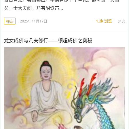
累日益欢。尝谓师曰。学佛者期于了生死。诚可谓一大事
矣。士大夫间。乃有酣饫声…
2025年11月17日
1.2k
浏览
评论
禅宗
龙女成佛与凡夫修行——顿超成佛之奥秘