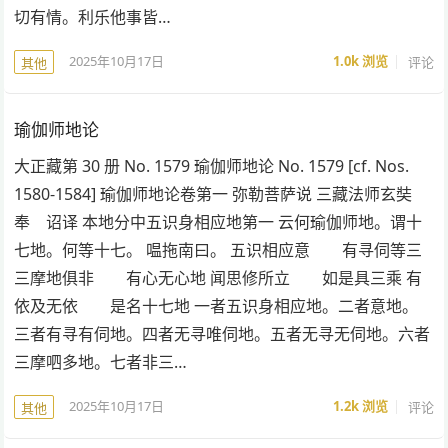
切有情。利乐他事皆…
2025年10月17日
1.0k
浏览
评论
其他
瑜伽师地论
大正藏第 30 册 No. 1579 瑜伽师地论 No. 1579 [cf. Nos.
1580-1584] 瑜伽师地论卷第一 弥勒菩萨说 三藏法师玄奘
奉 诏译 本地分中五识身相应地第一 云何瑜伽师地。谓十
七地。何等十七。 嗢拖南曰。 五识相应意 有寻伺等三
三摩地俱非 有心无心地 闻思修所立 如是具三乘 有
依及无依 是名十七地 一者五识身相应地。二者意地。
三者有寻有伺地。四者无寻唯伺地。五者无寻无伺地。六者
三摩呬多地。七者非三…
2025年10月17日
1.2k
浏览
评论
其他