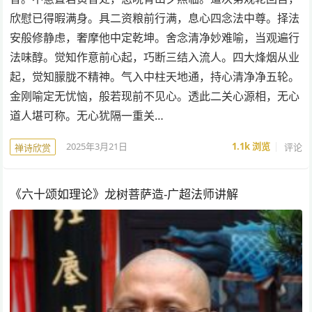
欣慰已得暇满身。具二资粮前行满，息心四念法中尊。择法
安般修静虑，奢摩他中定乾坤。舍念清净妙难喻，当观遍行
法味醇。觉知作意前心起，巧断三结入流人。四大烽烟从业
起，觉知朦胧不精神。气入中柱天地通，持心清净净五轮。
金刚喻定无忧恼，般若现前不见心。透此二关心源相，无心
道人堪可称。无心犹隔一重关…
2025年3月21日
1.1k
浏览
评论
禅诗欣赏
《六十颂如理论》龙树菩萨造-广超法师讲解