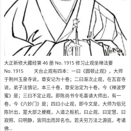
大正新修大藏经第 46 册 No. 1915 修习止观坐禅法要
No. 1915 天台止观有四本：一曰《圆顿止观》，大师
于荆州玉泉寺说，章安记为十卷；二曰渐次止观，在瓦官寺
说，弟子法慎记，本三十卷，章安治定为十卷，今《禅波罗
蜜》是；三曰不定止观。即陈尚书令毛喜请大师出，有一
卷，今《六妙门》是；四曰小止观，即今文是，大师为俗兄
陈针出，寔大部之梗概，入道之枢机，曰止观、曰定慧、曰
寂照、曰明静，皆同出而异名也。若夫穷万法之源底，考诸
佛…