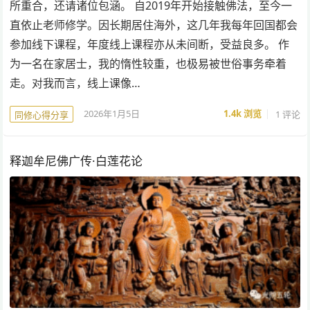
所重合，还请诸位包涵。 自2019年开始接触佛法，至今一
直依止老师修学。因长期居住海外，这几年我每年回国都会
参加线下课程，年度线上课程亦从未间断，受益良多。 作
为一名在家居士，我的惰性较重，也极易被世俗事务牵着
走。对我而言，线上课像…
2026年1月5日
1.4k
浏览
1 评论
同修心得分享
释迦牟尼佛广传·白莲花论