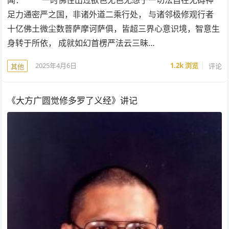
足力通密严之国，非诸外道二乘行处， 与诸邻极修观行者
十亿佛土微尘数菩萨摩诃萨俱，皆超三界心意识境，智意生
身转于所依， 成就如幻首楞严法云三昧…
2025年4月6日
1.2k
浏览
评论
其他
《大方广圆觉修多罗了义经》讲记