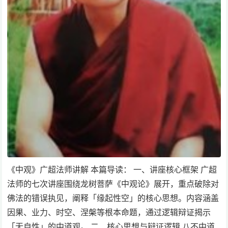
《中观》广超法师讲解 本篇导读： 一、讲座核心框架 广超
法师的七次讲座围绕龙树菩萨《中观论》展开，重点破除对
佛法的错误执见，阐释「缘起性空」的核心思想。内容涵盖
因果、业力、时空、涅槃等根本命题，通过逻辑辩证揭示
「无自性」的中道观。 二、核心思想与辩证逻辑 八不中道