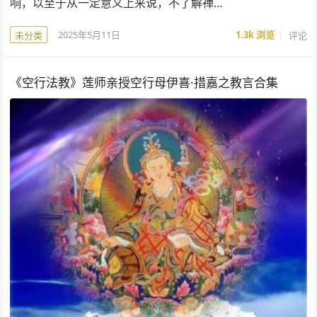
响，以至于从一定意义上来说，不了解禅…
2025年5月11日
1.3k
浏览
评论
未分类
《空行法教》莲师亲授空行母伊喜·措嘉之教言合集