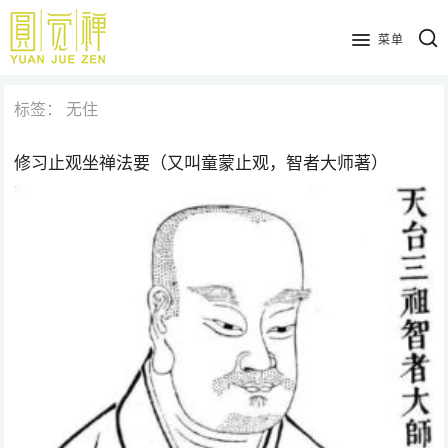
跳
到
菜单
主
要
标签：
无住
内
容
修习止观坐禅法要（又叫童蒙止观，智者大师著）