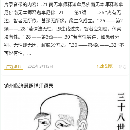
片录音带的内容）.21 南无本师释迦牟尼佛南无本师释迦牟
尼佛南无本师释迦牟尼佛...21 ——第1颂——...26 “离有无二
边，智者无所依。甚深无所缘，缘生义成立。”.26 ——第2
颂——..28 “若谓法无性，即生诸过失，智者应如理，伺察
法有性。”.28 ——第3颂——..30 “若有性实得，如愚者分
别。无性即无因，解脱义何立。”.30 ——第4颂——..32 “不
可说有性，…
2025年3月13日
1.2k
浏览
评论
广超法师
镇州临济慧照禅师语录