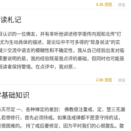
4.2k
浏览
评论
阅读札记
目认识的一位佛友，并有幸听他讲述修学南传内观和北传“打
尤为生动具体的描述，是论坛中不可多得的“现身说法”的实
减少交流中语言的模糊性和不确定性，我从自己经验出发对临
需要说明的是，我的经验既是我点评的基础，但同时也可能是
阅读者保持警惕。在点评中，我对原…
2.0k
浏览
评论
学基础知识
与灭尽定 一、各种禅定的差别： 佛教很注重戒、定、慧三无漏
人若想修行，首先必须持戒。如果连戒律都不愿意守持的话，
是很困难的。 持了戒后要修定，因为平时我们的心很散乱。散