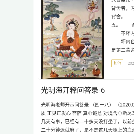
背舍者，
背舍。 
五。 合
不坏内、
坏内色，
是第二背
其他
20
光明海开释问答录-6
光明海老师开示问答录 （四十八） （2020.0
质 正见正发心 菩萨 真心诚意 对境舍心断尽习气.
几天有事，已经有二十多天没打坐了，以前
二十分钟退就麻了，是不是这几天腿上的血