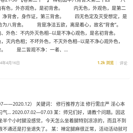
内有色，外亦观色，是初背舍。 内无色，外观色，是第二
净背舍，身作证，第三背舍。 四无色定及灭受想定，是
为八背舍。 背是净洁五欲，离是着心，故名“背舍”。
外色：不内外灭色相--以是不净心观色，是名初背舍。
灭内色相；不坏外色，不灭外色相--以是不净心观外色，
舍。 是二皆观不净：一者、…
24年4月16日
1.2k
浏览
评论
7——2020.12） 关键词： 修行推荐方法 修行需庄严 淫心本
.. 2020.07.02—07.03 某：师兄们好，请教个问题。因这
坐半个小时腿没感觉，今天怎么坐着腿特别凉凉的，而且不到
液不通还是打坐退失了。 某：禅定腿麻很正常，活动活动就可