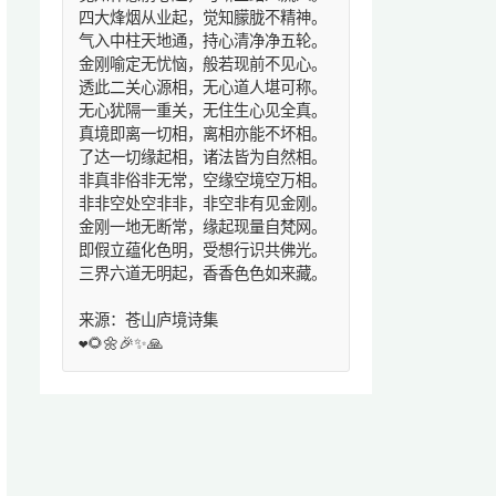
四大烽烟从业起，觉知朦胧不精神。
气入中柱天地通，持心清净净五轮。
金刚喻定无忧恼，般若现前不见心。
透此二关心源相，无心道人堪可称。
无心犹隔一重关，无住生心见全真。
真境即离一切相，离相亦能不坏相。
了达一切缘起相，诸法皆为自然相。
非真非俗非无常，空缘空境空万相。
非非空处空非非，非空非有见金刚。
金刚一地无断常，缘起现量自梵网。
即假立蕴化色明，受想行识共佛光。
三界六道无明起，香香色色如来藏。
来源：苍山庐境诗集
❤️🌻🌼🎉✨🙏