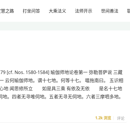
定慧之路
打坐问答
大乘法义
法师开示
世间善法
579 [cf. Nos. 1580-1584] 瑜伽师地论卷第一 弥勒菩萨说 三藏
一 云何瑜伽师地。谓十七地。何等十七。 嗢拖南曰。 五识相
心地 闻思修所立 如是具三乘 有依及无依 是名十七地
伺地。四者无寻唯伺地。五者无寻无伺地。六者三摩呬多地。
1.2k
浏览
评论