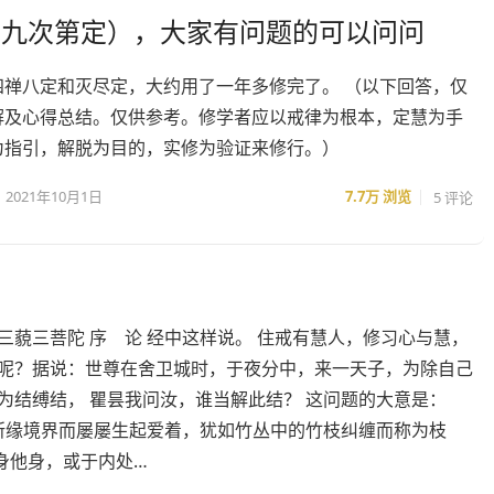
（九次第定），大家有问题的可以问问
四禅八定和灭尽定，大约用了一年多修完了。 （以下回答，仅
解及心得总结。仅供参考。修学者应以戒律为根本，定慧为手
为指引，解脱为目的，实修为验证来修行。）
2021年10月1日
7.7万
浏览
5 评论
汉·三藐三菩陀 序 论 经中这样说。 住戒有慧人，修习心与慧，
说呢？据说：世尊在舍卫城时，于夜分中，来一天子，为除自己
为结缚结， 瞿昙我问汝，谁当解此结？ 这问题的大意是：
等所缘境界而屡屡生起爱着，犹如竹丛中的竹枝纠缠而称为枝
身他身，或于内处…