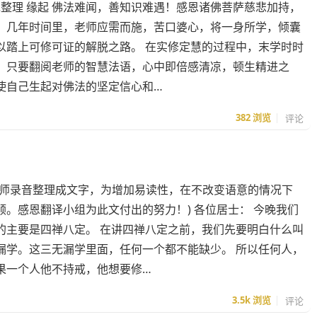
绝整理 缘起 佛法难闻，善知识难遇！感恩诸佛菩萨慈悲加持，
！几年时间里，老师应需而施，苦口婆心，将一身所学，倾囊
以踏上可修可证的解脱之路。 在实修定慧的过程中，末学时时
，只要翻阅老师的智慧法语，心中即倍感清凉，顿生精进之
使自己生起对佛法的坚定信心和…
382
浏览
评论
法师录音整理成文字，为增加易读性，在不改变语意的情况下
。感恩翻译小组为此文付出的努力！) 各位居士： 今晚我们
的主要是四禅八定。 在讲四禅八定之前，我们先要明白什么叫
漏学。这三无漏学里面，任何一个都不能缺少。 所以任何人，
果一个人他不持戒，他想要修…
3.5k
浏览
评论