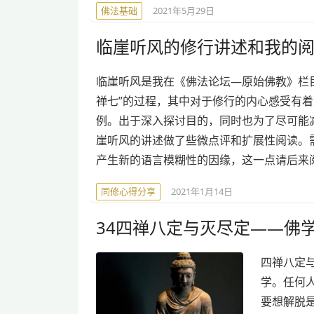
佛法基础
2021年5月29日
临崖听风的修行讲述和我的
临崖听风是我在《佛法论坛—原始佛教》栏
禅七”的过程，其中对于修行的内心感受有着
例。出于深入探讨目的，同时也为了尽可能
崖听风的讲述做了些微点评和扩展性阅读。
产生新的语言模糊性的因缘，这一点请后来
同修心得分享
2021年1月14日
34四禅八定与灭尽定——佛
四禅八定
学。任何
要想解脱