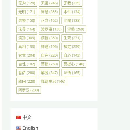
无为
(129)
无常
(246)
无我
(235)
无明
(171)
智慧
(355)
本性
(134)
果报
(158)
正念
(162)
比喻
(133)
法界
(164)
波罗蜜
(130)
涅槃
(269)
清净
(309)
烦恼
(350)
生死
(271)
真相
(133)
神通
(196)
禅定
(259)
究竟
(204)
自在
(220)
自心
(143)
自性
(182)
菩提
(250)
菩提心
(146)
菩萨
(280)
解脱
(347)
证悟
(165)
轮回
(228)
释迦牟尼
(146)
阿罗汉
(200)
中文
English