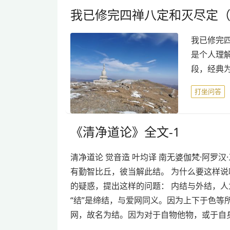
我已修完四禅八定和灭尽定
我已修完
是个人理
段，经典
打坐问答
《清净道论》全文-1
清净道论 觉音造 叶均译 南无婆伽梵·阿罗
有勤智比丘，彼当解此结。 为什么要这样
的疑惑，提出这样的问题： 内结与外结，人
“结”是缔结，与爱网同义。因为上下于色
网，故名为结。因为对于自物他物，或于自