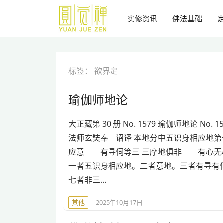
跳
到
实修资讯
佛法基础
主
要
内
容
标签：
欲界定
瑜伽师地论
大正藏第 30 册 No. 1579 瑜伽师地论 No. 1
法师玄奘奉 诏译 本地分中五识身相应地第
应意 有寻伺等三 三摩地俱非 有心无
一者五识身相应地。二者意地。三者有寻有
七者非三…
其他
2025年10月17日