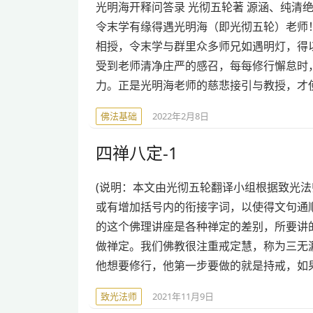
光明海开释问答录 光彻五轮著 源涵、纯清
令末学有缘得遇光明海（即光彻五轮）老师
相授，令末学与群里众多师兄如遇明灯，得
受到老师清净庄严的感召，每每修行懈怠时
力。正是光明海老师的慈悲接引与教授，才
佛法基础
2022年2月8日
四禅八定-1
(说明：本文由光彻五轮翻译小组根据致光
或有增加括号内的衔接字词，以使得文句通顺
的这个佛理讲座是各种禅定的差别，所要讲
做禅定。我们佛教很注重戒定慧，称为三无
他想要修行，他第一步要做的就是持戒，如
致光法师
2021年11月9日