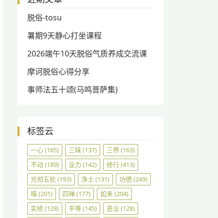
脱俗-tosu
暑期9天静心打坐课程
2026端午10天脱俗气质养成交流课
摩诃脱俗心得分享
事师法五十颂(马鸣菩萨集)
标签云
一心
(165)
三昧
(137)
三界
(163)
不动
(189)
业力
(142)
修行
(413)
光彻五轮
(193)
净土
(131)
功德
(249)
嗔
(201)
四禅
(177)
如来
(204)
实修
(128)
平等
(145)
恶业
(128)