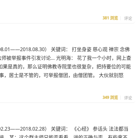
381
浏览
评论
.01——2018.08.30） 关键词： 打坐身姿 慈心观 禅宗 念佛
：网传某著名法师被举报事件引发讨论… 光明海： 花了我一个小时，网上查
如果是真的，那么证明佛教寺院里也很复杂，把持要位的可能
事，居士是不管的，可举报僧团，由僧团管。 大伙就别怒
349
浏览
评论
.23——2018.02.28） 关键词： 《心经》 参话头 法法都当
师问答录”链接… 某：这个群主师兄能否看看，讲的正确与否，有些拿不