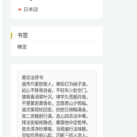
日本語
书签
禅定
寄宗法师书
遥传尺素慰故人，善知已为纳子身。
初心不移常自省，不枉年少赴空门。
慎审香消翠叶沉，律学久荒朗月昏。
不慧置若黄昏处，怎晓青山夕照临。
道次第观轮回苦，欣慰已得暇满身。
具二资粮前行满，息心四念法中尊。
择法安般修静虑，奢摩他中定乾坤。
舍念清净妙难喻，当观遍行法味醇。
觉知作意前心起，巧断三结入流人。