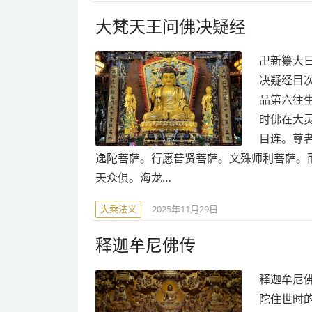
大梵天王问佛决疑经
卍新纂大日
决疑经目
品第六往生
时佛在大
目连。尊
逸陀菩萨。行愿普贤菩萨。文殊师利菩萨。
天众俱。海龙…
大乘法义
2025年11月29日
释迦牟尼佛传
释迦牟尼佛
陀住世时的