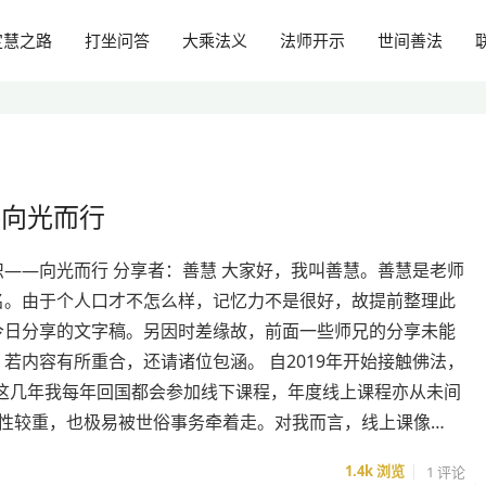
定慧之路
打坐问答
大乘法义
法师开示
世间善法
—向光而行
识——向光而行 分享者：善慧 大家好，我叫善慧。善慧是老师
名。由于个人口才不怎么样，记忆力不是很好，故提前整理此
今日分享的文字稿。另因时差缘故，前面一些师兄的分享未能
若内容有所重合，还请诸位包涵。 自2019年开始接触佛法，
这几年我每年回国都会参加线下课程，年度线上课程亦从未间
惰性较重，也极易被世俗事务牵着走。对我而言，线上课像…
1.4k
浏览
1 评论