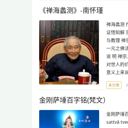
《禅海蠡测》-南怀瑾
禅海蠡测 
证悟知解 
与教理 禅
一元之佛法
说 明 
对世人的
意义上来
未分类
金刚萨埵百字铭(梵文）
金刚萨埵百字明(
sattvā tv