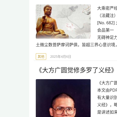
大乘密严
（法藏注） 
[No. 
会品第一
无碍神足
土微尘数菩萨摩诃萨俱，皆超三界心意识境
其他
2025年4月6日
《大方广圆觉修多罗了义经
《大方广
本文由PD
有大量识
义经》，略
是讲述如