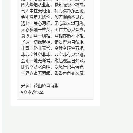
四大烽烟从业起，觉知朦胧不精神。
气入中柱天地通，持心清净净五轮。
金刚喻定无忧恼，般若现前不见心。
透此二关心源相，无心道人堪可称。
无心犹隔一重关，无住生心见全真。
真境即离一切相，离相亦能不坏相。
了达一切缘起相，诸法皆为自然相。
非真非俗非无常，空缘空境空万相。
非非空处空非非，非空非有见金刚。
金刚一地无断常，缘起现量自梵网。
即假立蕴化色明，受想行识共佛光。
三界六道无明起，香香色色如来藏。
来源：苍山庐境诗集
❤️🌻🌼🎉✨🙏