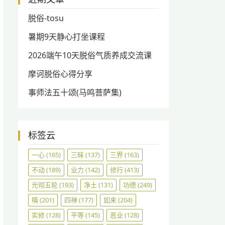
脱俗-tosu
暑期9天静心打坐课程
2026端午10天脱俗气质养成交流课
摩诃脱俗心得分享
事师法五十颂(马鸣菩萨集)
标签云
一心
(165)
三昧
(137)
三界
(163)
不动
(189)
业力
(142)
修行
(413)
光彻五轮
(193)
净土
(131)
功德
(249)
嗔
(201)
四禅
(177)
如来
(204)
实修
(128)
平等
(145)
恶业
(128)