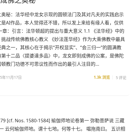
之奥秘：法华经中龙女示现的圆顿法门及其对凡夫的实践启示
文是AI作品，本人觉得还不错，所以发上来给有缘人看，仅供
一章：引言：法华顿超的提出与重大意义 1.1 《法华经》中的
：挑战传统佛教核心教义 《妙法莲华经》作为大乘佛教中最具
典之一，其核心在于揭示“开权显实”、“会三归一”的圆满教
典第十二品〈提婆達多品〉中，龙女即刻成佛的公案，是佛陀
圆顿教门功德不可思议性而作出的最引人注目的…
25年11月17日
1.3k
浏览
5 评论
579 [cf. Nos. 1580-1584] 瑜伽师地论卷第一 弥勒菩萨说 三藏
一 云何瑜伽师地。谓十七地。何等十七。 嗢拖南曰。 五识相