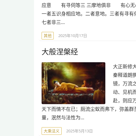
应意 有寻伺等三 三摩地俱非 有心无
一者五识身相应地。二者意地。三者有寻有
七者非三…
其他
2025年10月17日
大般涅槃经
大正新修大藏
秦释道朗
镜，万流
动、见机
赴，则应
天下而情不在已；厕流尘蚁而弗下，弥盖群
量，泯然与法性为…
大乘法义
2025年5月13日