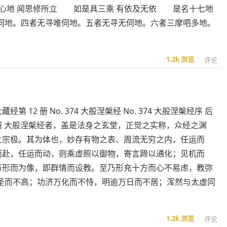
心地 闻思修所立 如是具三乘 有依及无依 是名十七地
伺地。四者无寻唯伺地。五者无寻无伺地。六者三摩呬多地。
1.2k
浏览
评论
经第 12 册 No. 374 大般涅槃经 No. 374 大般涅槃经序 后
撰 大般涅槃经者，盖是法身之玄堂，正觉之实称，众经之渊
之宗极。其为体也，妙存有物之表、周流无穷之内，任运而
而赴，任运而动，则乘虚照以御物，寄言蹄以通化；见机而
万形而为像，即群情而设教。至乃形充十方而心不易虑，教弥
圣而不高；功济万化而不恃，明逾万日而不居；浑然与太虚同
1.2k
浏览
评论