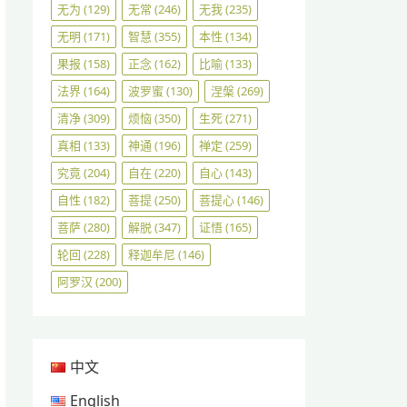
无为
(129)
无常
(246)
无我
(235)
无明
(171)
智慧
(355)
本性
(134)
果报
(158)
正念
(162)
比喻
(133)
法界
(164)
波罗蜜
(130)
涅槃
(269)
清净
(309)
烦恼
(350)
生死
(271)
真相
(133)
神通
(196)
禅定
(259)
究竟
(204)
自在
(220)
自心
(143)
自性
(182)
菩提
(250)
菩提心
(146)
菩萨
(280)
解脱
(347)
证悟
(165)
轮回
(228)
释迦牟尼
(146)
阿罗汉
(200)
中文
English