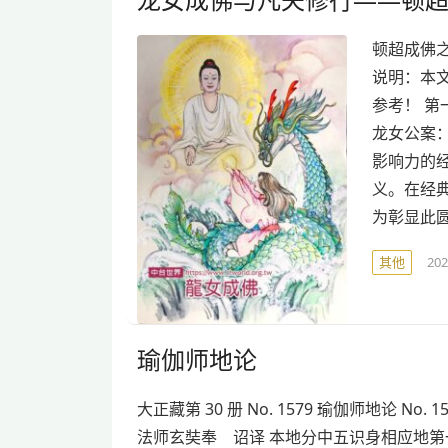
顿超成佛
说明：本
参考！ 第
龙女公案
影响力的经
义。在经
为彰显此
其他
20
瑜伽师地论
大正藏第 30 册 No. 1579 瑜伽师地论 No. 1
法师玄奘奉 诏译 本地分中五识身相应地第