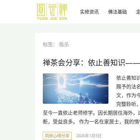
跳
到
实修资讯
佛法基础
主
要
内
容
标签：
极乐
禅茶会分享：依止善知识—
依止善知
赐予的法
文，作为
完整聆听，
至今一直依止老师修学。因长期居住海外，
断，受益良多。 作为一名在家居士，我的
同修心得分享
2026年1月5日