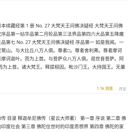
本续藏经第 1 册 No. 27 大梵天王问佛决疑经 大梵天王问佛
次序品第一拈华品第二月轮品第三法界品第四六大品第五降魔
品第七 No. 27 大梵天王问佛决疑经 序品第一 如是我闻。一
灵鹫山。与大比丘八万人俱。尊者□。尊者舍利弗。尊者摩诃
者摩诃迦叶。而为上首。与菩萨众八万人俱。观世音菩萨。阿
而为上首。诸大梵王。释提桓因。毗沙门王。大持国王。无量
1.1k
浏览
评论
传 目录 释迦牟尼佛传（星云大师著） 第一章 序说 第二章 佛
印度社会 第三章 佛陀住世时的印度思想界 第四章 佛陀的家