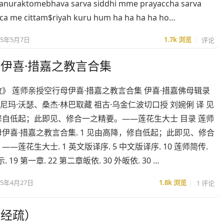
anuraktomebhava sarva siddhi mme prayaccha sarva
ca me cittam$riyah kuru hum ha ha ha ha ho…
25年5月7日
1.7k
浏览
评论
伊喜·措嘉之教言合集
》 莲师亲授空行母伊喜·措嘉之教言合集 伊喜·措嘉佛母辑录
让·尼玛·沃瑟、桑杰·林巴取藏 祖古·乌金仁波切口授 刘婉俐 译 见
修自低起；此即见、修合一之精要。——莲花生大士 目录 莲师
伊喜·措嘉之教言合集. 1 见由高降，修自低起；此即见、修合
—莲花生大士. 1 英文版译序. 5 中文版译序. 10 莲师简传.
. 19 第一章. 22 第二章皈依. 30 外皈依. 30 …
25年4月27日
1.8k
浏览
1 评论
及经疏）