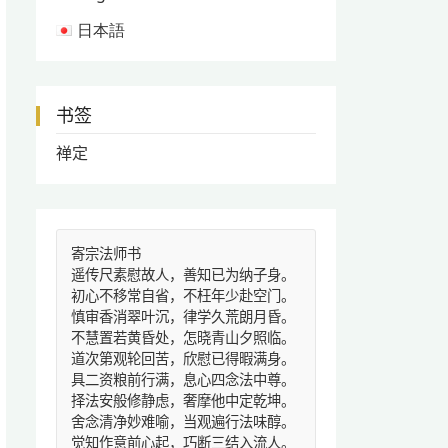
日本語
书签
禅定
寄宗法师书
遥传尺素慰故人，善知已为纳子身。
初心不移常自省，不枉年少赴空门。
慎审香消翠叶沉，律学久荒朗月昏。
不慧置若黄昏处，怎晓青山夕照临。
道次第观轮回苦，欣慰已得暇满身。
具二资粮前行满，息心四念法中尊。
择法安般修静虑，奢摩他中定乾坤。
舍念清净妙难喻，当观遍行法味醇。
觉知作意前心起，巧断三结入流人。