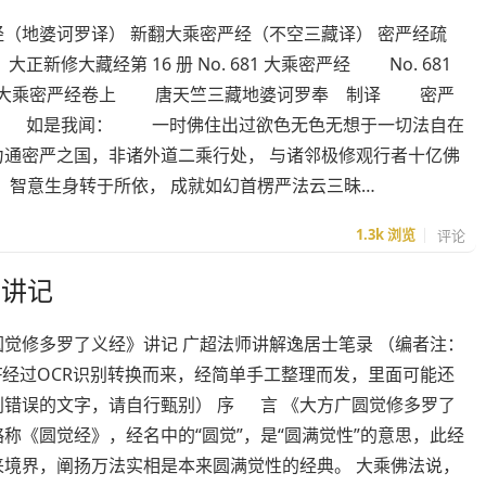
经（地婆诃罗译） 新翻大乘密严经（不空三藏译） 密严经疏
大正新修大藏经第 16 册 No. 681 大乘密严经 No. 681
682] 大乘密严经卷上 唐天竺三藏地婆诃罗奉 制译 密严
 如是我闻： 一时佛住出过欲色无色无想于一切法自在
力通密严之国，非诸外道二乘行处， 与诸邻极修观行者十亿佛
，智意生身转于所依， 成就如幻首楞严法云三昧…
1.3k
浏览
评论
》讲记
圆觉修多罗了义经》讲记 广超法师讲解逸居士笔录 （编者注：
F经过OCR识别转换而来，经简单手工整理而发，里面可能还
别错误的文字，请自行甄别） 序 言 《大方广圆觉修多罗了
称《圆觉经》，经名中的“圆觉”，是“圆满觉性”的意思，此经
来境界，阐扬万法实相是本来圆满觉性的经典。 大乘佛法说，