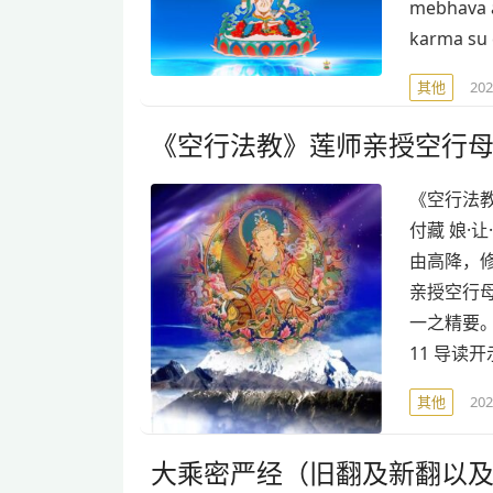
mebhava 
karma su 
其他
20
《空行法教》莲师亲授空行母
《空行法教
付藏 娘·
由高降，
亲授空行母
一之精要。—
11 导读开示
其他
20
大乘密严经（旧翻及新翻以