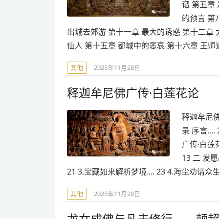
谱 第五章
的预言 第
出城去郊游 第十一章 最大的诱惑 第十二章
仙人 第十五章 都城中的悲哀 第十六章 王师
其他
2025年11月28日
释迦牟尼佛广传·白莲花论
释迦牟尼佛
录 序言...
广传·白莲花论
13 二 发愿
21 3.宝藏如来解析梦境.... 23 4.海尘劝请众生发心
其他
2025年11月28日
龙女成佛与凡夫修行——顿