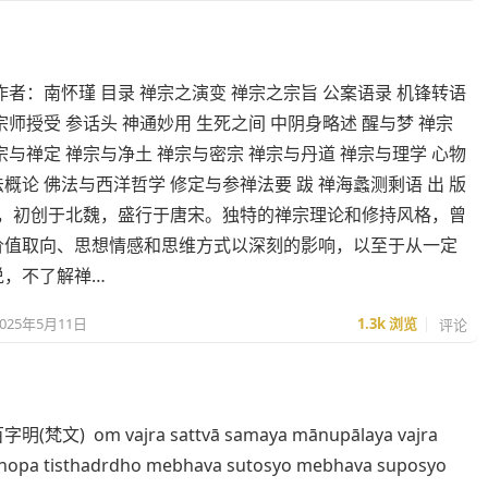
作者：南怀瑾 目录 禅宗之演变 禅宗之宗旨 公案语录 机锋转语
宗师授受 参话头 神通妙用 生死之间 中阴身略述 醒与梦 禅宗
宗与禅定 禅宗与净土 禅宗与密宗 禅宗与丹道 禅宗与理学 心物
概论 佛法与西洋哲学 修定与参禅法要 跋 禅海蠡测剩语 出 版
禅宗，初创于北魏，盛行于唐宋。独特的禅宗理论和修持风格，曾
价值取向、思想情感和思维方式以深刻的影响，以至于从一定
说，不了解禅…
2025年5月11日
1.3k
浏览
评论
梵文) om vajra sattvā samaya mānupālaya vajra
enopa tisthadrdho mebhava sutosyo mebhava suposyo