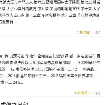
 净饭大王与摩耶夫人 第六章 蓝毗尼园中太子降诞 第七章 相者
八章 太子少年时的教育 第九章 美丽的耶输陀罗妃 第十章 太子
 太子立志去出家 第十三章 车匿和犍陟 第十四章 苦行林中劝谏
追至苦行…
1.3k
浏览
评论
广传·白莲花论 作 者：全知麦彭仁波切 译 者：索达吉堪布 目
. 2 释迦佛修法仪轨.... 5 那莫革热夏迦牟那耶！.... 5 释迦牟尼佛
.... 12 南无格热满吉些儿哥嘛不达雅！.... 12 一 功德品....
品.... 20 1.胜莲如来刹土庄严.... 20 2.辐轮王率众供养如来....
.... 24 5…
1.3k
浏览
1 评论
超成佛之奥秘