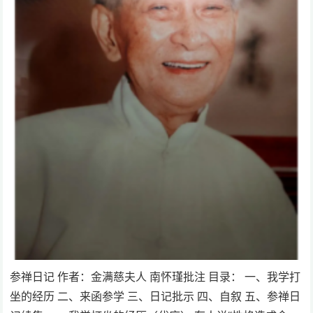
参禅日记 作者：金满慈夫人 南怀瑾批注 目录： 一、我学打
坐的经历 二、来函参学 三、日记批示 四、自叙 五、参禅日