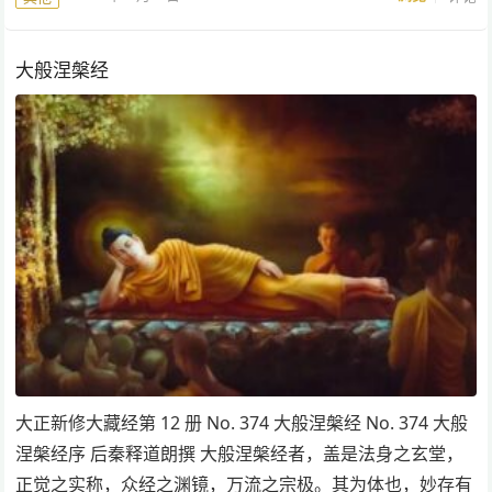
大般涅槃经
大正新修大藏经第 12 册 No. 374 大般涅槃经 No. 374 大般
涅槃经序 后秦释道朗撰 大般涅槃经者，盖是法身之玄堂，
正觉之实称，众经之渊镜，万流之宗极。其为体也，妙存有