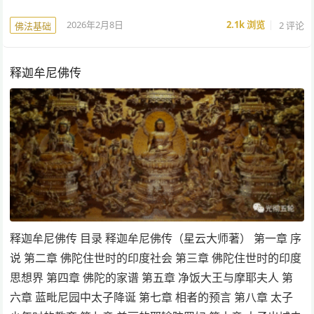
2026年2月8日
2.1k
浏览
2 评论
佛法基础
释迦牟尼佛传
释迦牟尼佛传 目录 释迦牟尼佛传（星云大师著） 第一章 序
说 第二章 佛陀住世时的印度社会 第三章 佛陀住世时的印度
思想界 第四章 佛陀的家谱 第五章 净饭大王与摩耶夫人 第
六章 蓝毗尼园中太子降诞 第七章 相者的预言 第八章 太子