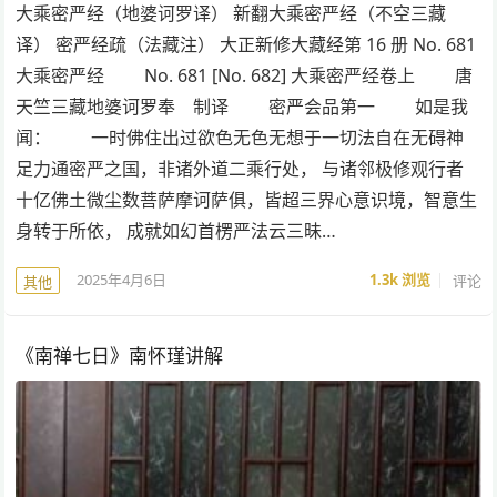
大乘密严经（地婆诃罗译） 新翻大乘密严经（不空三藏
译） 密严经疏（法藏注） 大正新修大藏经第 16 册 No. 681
大乘密严经 No. 681 [No. 682] 大乘密严经卷上 唐
天竺三藏地婆诃罗奉 制译 密严会品第一 如是我
闻： 一时佛住出过欲色无色无想于一切法自在无碍神
足力通密严之国，非诸外道二乘行处， 与诸邻极修观行者
十亿佛土微尘数菩萨摩诃萨俱，皆超三界心意识境，智意生
身转于所依， 成就如幻首楞严法云三昧…
2025年4月6日
1.3k
浏览
评论
其他
《南禅七日》南怀瑾讲解