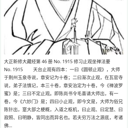
大正新修大藏经第 46 册 No. 1915 修习止观坐禅法要
No. 1915 天台止观有四本：一曰《圆顿止观》，大师
于荆州玉泉寺说，章安记为十卷；二曰渐次止观，在瓦官寺
说，弟子法慎记，本三十卷，章安治定为十卷，今《禅波罗
蜜》是；三曰不定止观。即陈尚书令毛喜请大师出，有一
卷，今《六妙门》是；四曰小止观，即今文是，大师为俗兄
陈针出，寔大部之梗概，入道之枢机，曰止观、曰定慧、曰
寂照、曰明静，皆同出而异名也。若夫穷万法之源底，考诸
佛…