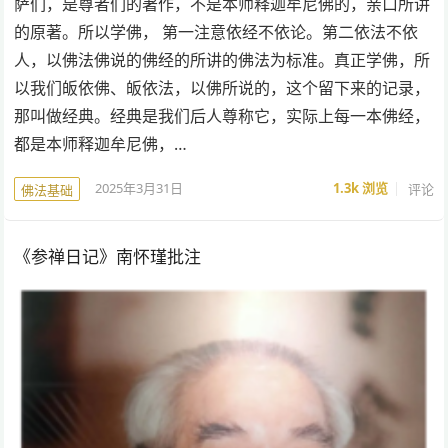
萨们，是尊者们的著作，不是本师释迦牟尼佛的，亲口所讲
的原著。所以学佛， 第一注意依经不依论。第二依法不依
人，以佛法佛说的佛经的所讲的佛法为标准。真正学佛，所
以我们皈依佛、皈依法，以佛所说的，这个留下来的记录，
那叫做经典。经典是我们后人尊称它，实际上每一本佛经，
都是本师释迦牟尼佛，…
2025年3月31日
1.3k
浏览
评论
佛法基础
《参禅日记》南怀瑾批注