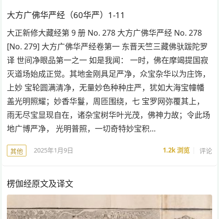
大方广佛华严经（60华严）1-11
大正新修大藏经第 9 册 No. 278 大方广佛华严经 No. 278
[No. 279] 大方广佛华严经卷第一 东晋天竺三藏佛驮跋陀罗
译 世间净眼品第一之一 如是我闻： 一时，佛在摩竭提国寂
灭道场始成正觉。其地金刚具足严净，众宝杂华以为庄饰，
上妙 宝轮圆满清净，无量妙色种种庄严，犹如大海宝幢幡
盖光明照耀；妙香华鬘，周匝围绕，七 宝罗网弥覆其上，
雨无尽宝显现自在，诸杂宝树华叶光茂，佛神力故；令此场
地广博严净， 光明普照，一切奇特妙宝积…
2025年1月9日
1.2k
浏览
评论
其他
楞伽经原文及译文