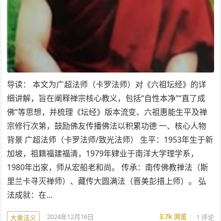
导读： 本文为广超法师（卡罗法师）对《六祖坛经》的详
细讲解，旨在阐释禅宗核心教义，包括“自性本净”“直了成
佛”等思想，并梳理《坛经》版本流变、六祖惠能生平及禅
宗修行次第，鼓励佛友传播佛法以积累功德 一、核心人物
背景 广超法师（卡罗法师/致光法师） 生平：1953年生于新
加坡，祖籍福建福清，1979年肄业于南洋大学理学系，
1980年出家，师从宏船老和尚。 传承：南传佛教禅法（斯
里兰卡寻灭禅师）、藏传大圆满法（晋美彭措上师）。 弘
法成就：在…
2024年12月16日
3.7k
浏览
1 评论
大乘法义