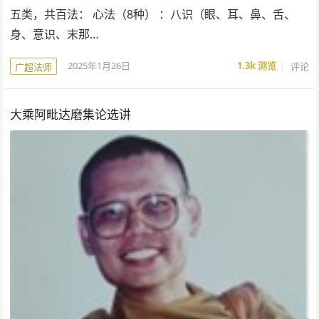
五类，共百法： 心法（8种） ：八识（眼、耳、鼻、舌、
身、意识、末那…
2025年1月26日
1.3k
浏览
评论
广超法师
大乘阿毗达磨集论选讲