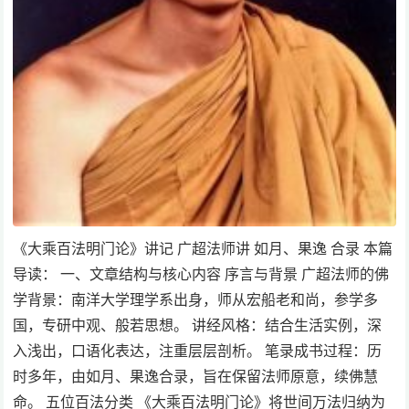
《大乘百法明门论》讲记 广超法师讲 如月、果逸 合录 本篇
导读： 一、文章结构与核心内容 序言与背景 广超法师的佛
学背景：南洋大学理学系出身，师从宏船老和尚，参学多
国，专研中观、般若思想。 讲经风格：结合生活实例，深
入浅出，口语化表达，注重层层剖析。 笔录成书过程：历
时多年，由如月、果逸合录，旨在保留法师原意，续佛慧
命。 五位百法分类 《大乘百法明门论》将世间万法归纳为