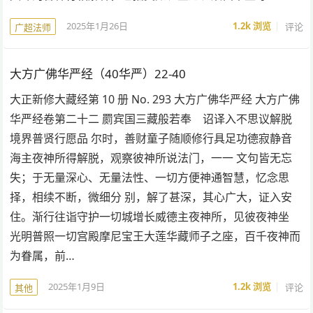
2025年1月26日
1.2k
浏览
评论
广超法师
大方广佛华严经（40华严）22-40
大正新修大藏经第 10 册 No. 293 大方广佛华严经 大方广佛
华严经卷第二十二 罽宾国三藏般若奉 诏译入不思议解脱
境界普贤行愿品 尔时，善财童子随顺修行具足功德寂静音
海主夜神所得解脱，观察彼神所说法门，一一 文句皆无忘
失；于无量深心、无量法性、一切方便神通智慧，忆念思
择，相续不断，微细分 别，解了甚深，其心广大，证入安
住。渐行往诣守护一切城增长威德主夜神所，见彼夜神坐
光明普照一切宫殿摩尼宝王大莲华藏师子之座，百千夜神而
为眷属，前…
2025年1月9日
1.2k
浏览
评论
其他