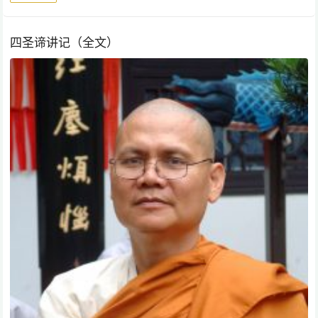
四圣谛讲记（全文）