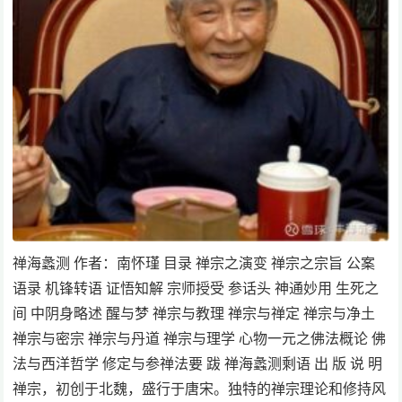
禅海蠡测 作者：南怀瑾 目录 禅宗之演变 禅宗之宗旨 公案
语录 机锋转语 证悟知解 宗师授受 参话头 神通妙用 生死之
间 中阴身略述 醒与梦 禅宗与教理 禅宗与禅定 禅宗与净土
禅宗与密宗 禅宗与丹道 禅宗与理学 心物一元之佛法概论 佛
法与西洋哲学 修定与参禅法要 跋 禅海蠡测剩语 出 版 说 明
禅宗，初创于北魏，盛行于唐宋。独特的禅宗理论和修持风