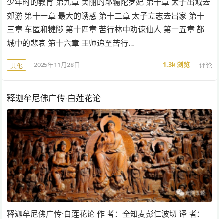
少年时的教育 第九章 美丽的耶输陀罗妃 第十章 太子出城去
郊游 第十一章 最大的诱惑 第十二章 太子立志去出家 第十
三章 车匿和犍陟 第十四章 苦行林中劝谏仙人 第十五章 都
城中的悲哀 第十六章 王师追至苦行…
2025年11月28日
1.3k
浏览
评论
其他
释迦牟尼佛广传·白莲花论
释迦牟尼佛广传·白莲花论 作 者：全知麦彭仁波切 译 者：