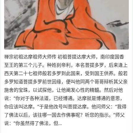
禅宗初祖达摩祖师大师传 初祖菩提达摩大师，南印度国香
至王的第三个儿子。种姓刹帝利，本名菩提多罗，后来逢上
西天第二十七祖师般若多罗到此国来，受到国王供养。般若
多罗知道菩提多罗前世因缘，便叫他同两个哥哥辩析其父亲
施舍的宝珠，以试探他，让他阐发心性的精髓。然后对他
说：“你对于各种法道，已经博通。达摩就是博通的意思，
你应该叫达摩。”于是他改号叫菩提达摩。他问师父：“我得
了佛法以后，该往哪一国去作佛事呢？听您的指示。”师父
说：“你虽然得了佛法，但…