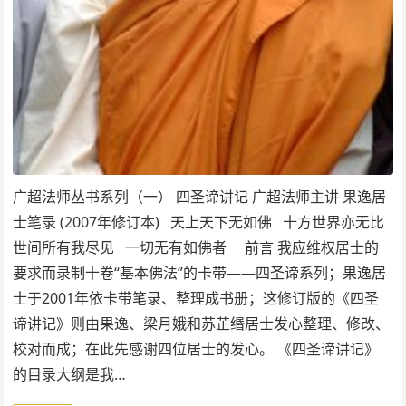
广超法师丛书系列（一） 四圣谛讲记 广超法师主讲 果逸居
士笔录 (2007年修订本) 天上天下无如佛 十方世界亦无比
世间所有我尽见 一切无有如佛者 前言 我应维权居士的
要求而录制十卷“基本佛法”的卡带——四圣谛系列；果逸居
士于2001年依卡带笔录、整理成书册；这修订版的《四圣
谛讲记》则由果逸、梁月娥和苏芷缗居士发心整理、修改、
校对而成；在此先感谢四位居士的发心。 《四圣谛讲记》
的目录大纲是我…