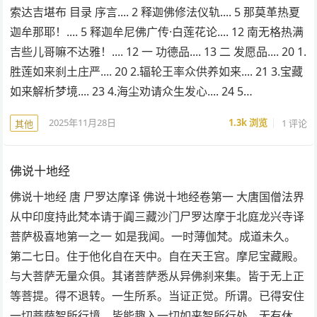
索达吉堪布 目录 序言.... 2 释迦佛修法仪轨.... 5 那莫革热夏
迦牟那耶！.... 5 释迦牟尼佛广传·白莲花论.... 12 南无格热满
吉些儿哥嘛不达雅！.... 12 一 功德品.... 13 二 发愿品.... 20 1.
胜莲如来刹土庄严.... 20 2.辐轮王率众供养如来.... 21 3.宝藏
如来解析梦境.... 23 4.海尘劝请众生发心.... 24 5…
2025年11月28日
1.3k
浏览
1 评论
其他
佛说十地经
佛说十地经 唐 尸罗达摩译 佛说十地经卷第一 大唐国僧法界
从中印度持此梵本请于阗三藏沙门尸罗达摩于北庭龙兴寺译
菩萨极喜地第一之一 如是我闻。一时薄伽梵。成道未久。
第二七日。住于他化自在天中。自在天王宫。摩尼宝藏殿。
与大菩萨无量众俱。其诸菩萨悉从异佛刹来集。皆于无上正
等菩提。得不退转。一生所系。当证正觉。所谓。已得安住
一切菩萨智所行境。皆能趣入一切如来智所行处。无有休