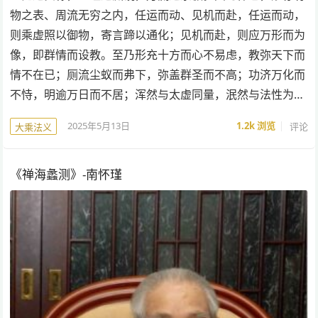
物之表、周流无穷之内，任运而动、见机而赴，任运而动，
则乘虚照以御物，寄言蹄以通化；见机而赴，则应万形而为
像，即群情而设教。至乃形充十方而心不易虑，教弥天下而
情不在已；厕流尘蚁而弗下，弥盖群圣而不高；功济万化而
不恃，明逾万日而不居；浑然与太虚同量，泯然与法性为…
2025年5月13日
1.2k
浏览
评论
大乘法义
《禅海蠡测》-南怀瑾