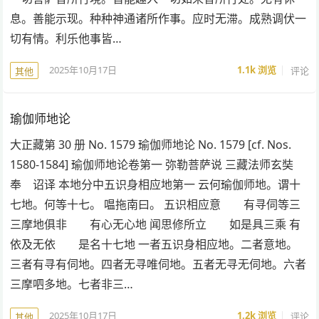
息。善能示现。种种神通诸所作事。应时无滞。成熟调伏一
切有情。利乐他事皆…
2025年10月17日
1.1k
浏览
评论
其他
瑜伽师地论
大正藏第 30 册 No. 1579 瑜伽师地论 No. 1579 [cf. Nos.
1580-1584] 瑜伽师地论卷第一 弥勒菩萨说 三藏法师玄奘
奉 诏译 本地分中五识身相应地第一 云何瑜伽师地。谓十
七地。何等十七。 嗢拖南曰。 五识相应意 有寻伺等三
三摩地俱非 有心无心地 闻思修所立 如是具三乘 有
依及无依 是名十七地 一者五识身相应地。二者意地。
三者有寻有伺地。四者无寻唯伺地。五者无寻无伺地。六者
三摩呬多地。七者非三…
2025年10月17日
1.2k
浏览
评论
其他