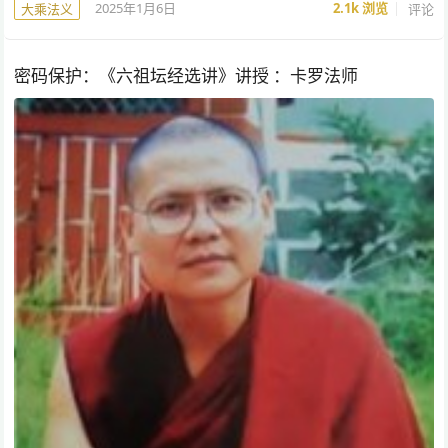
2025年1月6日
2.1k
浏览
评论
大乘法义
密码保护：《六祖坛经选讲》讲授 ：卡罗法师