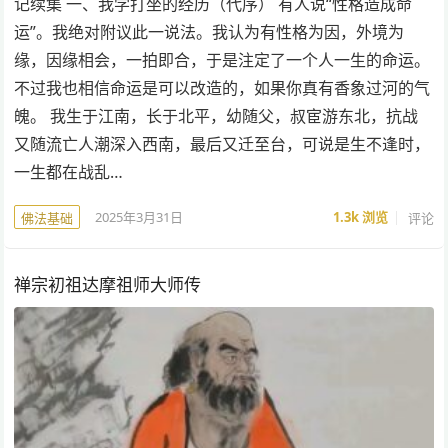
记续集 一、我学打坐的经历（代序） 有人说“性格造成命
运”。我绝对附议此一说法。我认为有性格为因，外境为
缘，因缘相会，一拍即合，于是注定了一个人一生的命运。
不过我也相信命运是可以改造的，如果你真有香象过河的气
魄。 我生于江南，长于北平，幼随父，叔宦游东北，抗战
又随流亡人潮深入西南，最后又迁至台，可说是生不逢时，
一生都在战乱…
2025年3月31日
1.3k
浏览
评论
佛法基础
禅宗初祖达摩祖师大师传