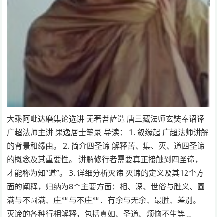
大乘阿毗达磨集论选讲 无著菩萨造 唐三藏法师玄奘奉诏译
广超法师主讲 果逸居士笔录 导读： 1. 叙缘起 广超法师讲解
的背景和缘由。 2. 简介四圣谛 解释苦、集、灭、道四圣谛
的概念及其重要性。 讲解修行者需要真正接触到四圣谛，
才能称为知“道”。 3. 详细分析灭谛 灭谛的定义及其12个方
面的阐释，归纳为8个主要方面：相、深、世俗与胜义、圆
满与不圆满、庄严与不庄严、有余与无余、最胜、差别。
灭谛的各种行相解释，包括真如、圣道、烦恼不生等…