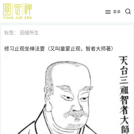
跳
到
菜单
主
要
标签：
因缘所生
内
容
修习止观坐禅法要（又叫童蒙止观，智者大师著）