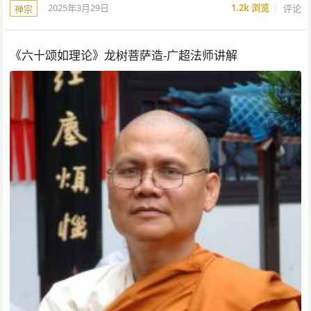
2025年3月29日
1.2k
浏览
评论
禅宗
《六十颂如理论》龙树菩萨造-广超法师讲解