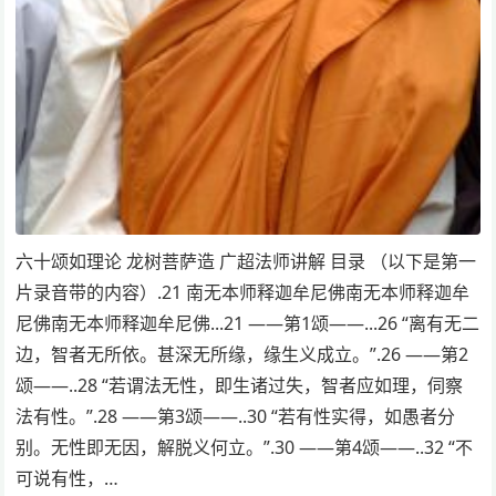
六十颂如理论 龙树菩萨造 广超法师讲解 目录 （以下是第一
片录音带的内容）.21 南无本师释迦牟尼佛南无本师释迦牟
尼佛南无本师释迦牟尼佛...21 ——第1颂——...26 “离有无二
边，智者无所依。甚深无所缘，缘生义成立。”.26 ——第2
颂——..28 “若谓法无性，即生诸过失，智者应如理，伺察
法有性。”.28 ——第3颂——..30 “若有性实得，如愚者分
别。无性即无因，解脱义何立。”.30 ——第4颂——..32 “不
可说有性，…