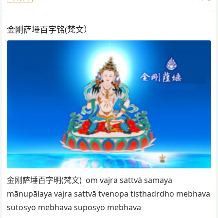
金刚萨埵百字铭(梵文）
金刚萨埵百字明(梵文) om vajra sattvā samaya
mānupālaya vajra sattvā tvenopa tisthadrdho mebhava
sutosyo mebhava suposyo mebhava