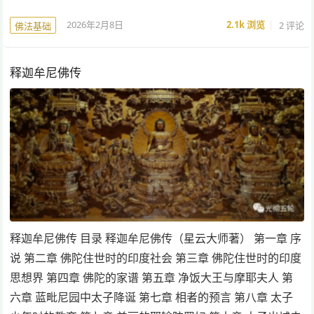
2026年2月8日
2.1k
浏览
2 评论
佛法基础
释迦牟尼佛传
释迦牟尼佛传 目录 释迦牟尼佛传（星云大师著） 第一章 序
说 第二章 佛陀住世时的印度社会 第三章 佛陀住世时的印度
思想界 第四章 佛陀的家谱 第五章 净饭大王与摩耶夫人 第
六章 蓝毗尼园中太子降诞 第七章 相者的预言 第八章 太子