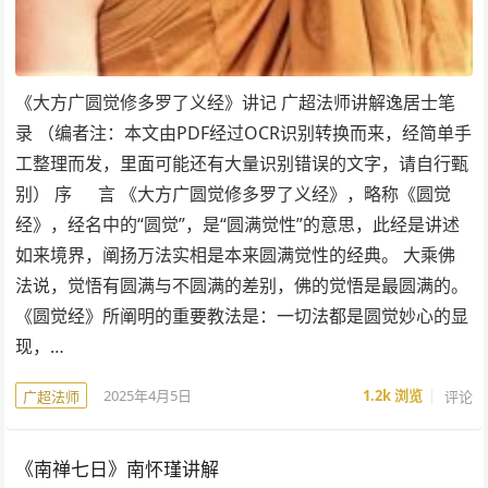
《大方广圆觉修多罗了义经》讲记 广超法师讲解逸居士笔
录 （编者注：本文由PDF经过OCR识别转换而来，经简单手
工整理而发，里面可能还有大量识别错误的文字，请自行甄
别） 序 言 《大方广圆觉修多罗了义经》，略称《圆觉
经》，经名中的“圆觉”，是“圆满觉性”的意思，此经是讲述
如来境界，阐扬万法实相是本来圆满觉性的经典。 大乘佛
法说，觉悟有圆满与不圆满的差别，佛的觉悟是最圆满的。
《圆觉经》所阐明的重要教法是：一切法都是圆觉妙心的显
现，…
2025年4月5日
1.2k
浏览
评论
广超法师
《南禅七日》南怀瑾讲解