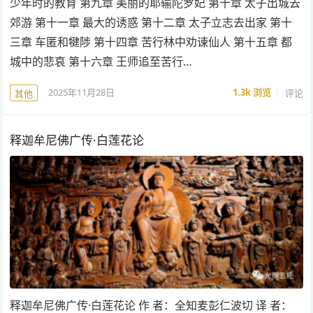
少年时的教育 第九章 美丽的耶输陀罗妃 第十章 太子出城去
郊游 第十一章 最大的诱惑 第十二章 太子立志去出家 第十
三章 车匿和犍陟 第十四章 苦行林中劝谏仙人 第十五章 都
城中的悲哀 第十六章 王师追至苦行…
2025年11月28日
1.3k
浏览
评论
其他
释迦牟尼佛广传·白莲花论
释迦牟尼佛广传·白莲花论 作 者：全知麦彭仁波切 译 者：