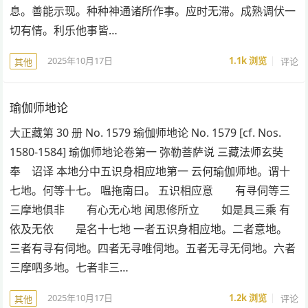
息。善能示现。种种神通诸所作事。应时无滞。成熟调伏一
切有情。利乐他事皆…
2025年10月17日
1.1k
浏览
评论
其他
瑜伽师地论
大正藏第 30 册 No. 1579 瑜伽师地论 No. 1579 [cf. Nos.
1580-1584] 瑜伽师地论卷第一 弥勒菩萨说 三藏法师玄奘
奉 诏译 本地分中五识身相应地第一 云何瑜伽师地。谓十
七地。何等十七。 嗢拖南曰。 五识相应意 有寻伺等三
三摩地俱非 有心无心地 闻思修所立 如是具三乘 有
依及无依 是名十七地 一者五识身相应地。二者意地。
三者有寻有伺地。四者无寻唯伺地。五者无寻无伺地。六者
三摩呬多地。七者非三…
2025年10月17日
1.2k
浏览
评论
其他