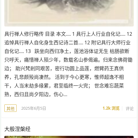
具行禅人修行略传 目录 本文.... 1 具行上人行业自化记.... 12
追悼具行禅人自化身生西记诗二首.... 12 附记具行大师行业
自化记.... 13 趺坐向西归净土，莲池浴体证无生 枯肠欲断
只呼天，痛惜禅人殒少年，数载名山参偈遍。归来念佛荷锄
边； 助兴梵剎同艰苦，密行功圆上品莲，燃臂药王真供
养，孔悲颜殁尚凄然。 活到于今心更寒，惟师超逸不相
干，人当末劫多缘累，君至临终一火完； 世念难忘蔬菜
熟，西归且尚夕阳边，伤心…
2025年6月5日
1.2k
浏览
评论
其他
大般涅槃经