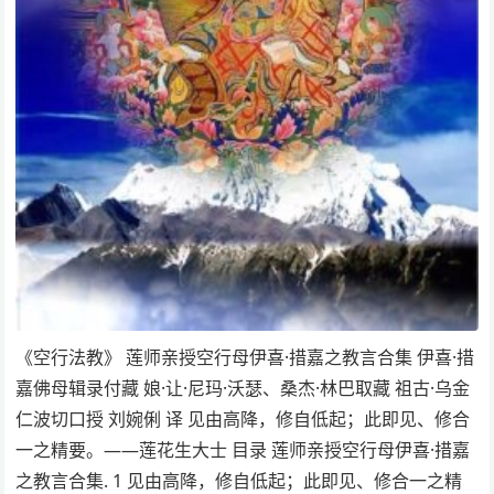
《空行法教》 莲师亲授空行母伊喜·措嘉之教言合集 伊喜·措
嘉佛母辑录付藏 娘·让·尼玛·沃瑟、桑杰·林巴取藏 祖古·乌金
仁波切口授 刘婉俐 译 见由高降，修自低起；此即见、修合
一之精要。——莲花生大士 目录 莲师亲授空行母伊喜·措嘉
之教言合集. 1 见由高降，修自低起；此即见、修合一之精