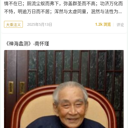
情不在已；厕流尘蚁而弗下，弥盖群圣而不高；功济万化而
不恃，明逾万日而不居；浑然与太虚同量，泯然与法性为…
2025年5月13日
1.2k
浏览
评论
大乘法义
《禅海蠡测》-南怀瑾