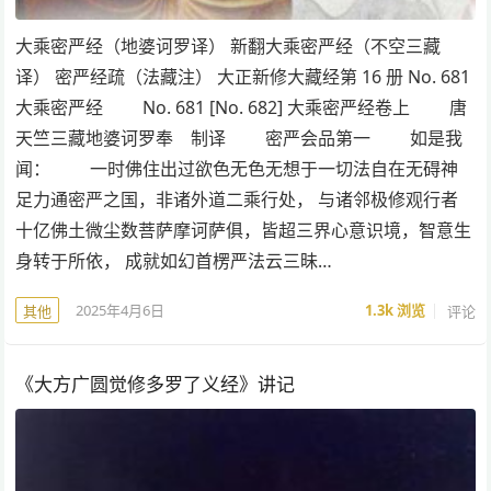
大乘密严经（地婆诃罗译） 新翻大乘密严经（不空三藏
译） 密严经疏（法藏注） 大正新修大藏经第 16 册 No. 681
大乘密严经 No. 681 [No. 682] 大乘密严经卷上 唐
天竺三藏地婆诃罗奉 制译 密严会品第一 如是我
闻： 一时佛住出过欲色无色无想于一切法自在无碍神
足力通密严之国，非诸外道二乘行处， 与诸邻极修观行者
十亿佛土微尘数菩萨摩诃萨俱，皆超三界心意识境，智意生
身转于所依， 成就如幻首楞严法云三昧…
2025年4月6日
1.3k
浏览
评论
其他
《大方广圆觉修多罗了义经》讲记