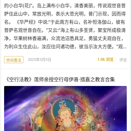
的小白华(花)”。岛上满布小白华，清香美丽，传说观世音菩
萨住此山中，常放光明，表示大悲光明，普门示现，因而得
名。 《华严经》中说:“于此南方有山，名补怛洛伽山，彼有
菩萨名观世音自在。”又云:“海上有山多圣贤，聚宝所成极清
净，华果树林香遍满，众流池沼悉具足，勇猛丈夫观自在，
为利众生住此山，汝应往问诸功德，彼当示汝大方便。”观…
2025年5月5日
1.0k
浏览
评论
世间善法
《空行法教》莲师亲授空行母伊喜·措嘉之教言合集