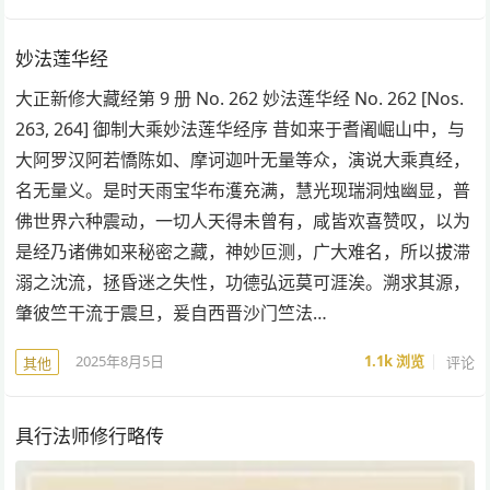
妙法莲华经
大正新修大藏经第 9 册 No. 262 妙法莲华经 No. 262 [Nos.
263, 264] 御制大乘妙法莲华经序 昔如来于耆阇崛山中，与
大阿罗汉阿若憍陈如、摩诃迦叶无量等众，演说大乘真经，
名无量义。是时天雨宝华布濩充满，慧光现瑞洞烛幽显，普
佛世界六种震动，一切人天得未曾有，咸皆欢喜赞叹，以为
是经乃诸佛如来秘密之藏，神妙叵测，广大难名，所以拔滞
溺之沈流，拯昏迷之失性，功德弘远莫可涯涘。溯求其源，
肇彼竺干流于震旦，爰自西晋沙门竺法…
2025年8月5日
1.1k
浏览
评论
其他
具行法师修行略传