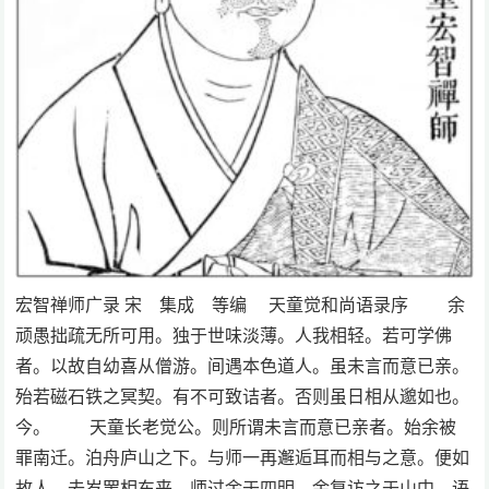
宏智禅师广录 宋 集成 等编 天童觉和尚语录序 余
顽愚拙疏无所可用。独于世味淡薄。人我相轻。若可学佛
者。以故自幼喜从僧游。间遇本色道人。虽未言而意已亲。
殆若磁石铁之冥契。有不可致诘者。否则虽日相从邈如也。
今。 天童长老觉公。则所谓未言而意已亲者。始余被
罪南迁。泊舟庐山之下。与师一再邂逅耳而相与之意。便如
故人。去岁罢相东来。师过余于四明。余复访之于山中。语