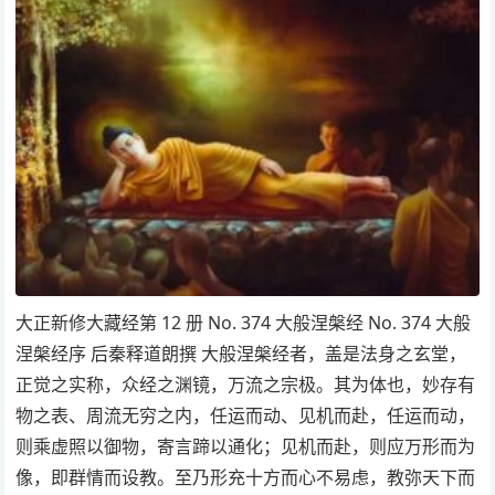
大正新修大藏经第 12 册 No. 374 大般涅槃经 No. 374 大般
涅槃经序 后秦释道朗撰 大般涅槃经者，盖是法身之玄堂，
正觉之实称，众经之渊镜，万流之宗极。其为体也，妙存有
物之表、周流无穷之内，任运而动、见机而赴，任运而动，
则乘虚照以御物，寄言蹄以通化；见机而赴，则应万形而为
像，即群情而设教。至乃形充十方而心不易虑，教弥天下而