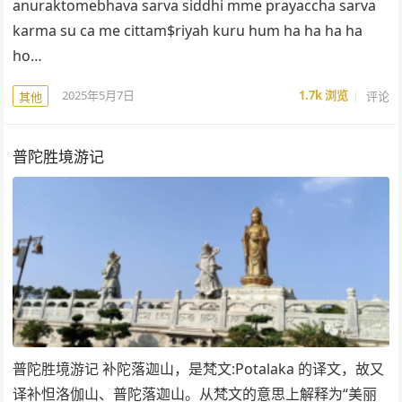
anuraktomebhava sarva siddhi mme prayaccha sarva
karma su ca me cittam$riyah kuru hum ha ha ha ha
ho…
2025年5月7日
1.7k
浏览
评论
其他
普陀胜境游记
普陀胜境游记 补陀落迦山，是梵文:Potalaka 的译文，故又
译补怛洛伽山、普陀落迦山。从梵文的意思上解释为“美丽