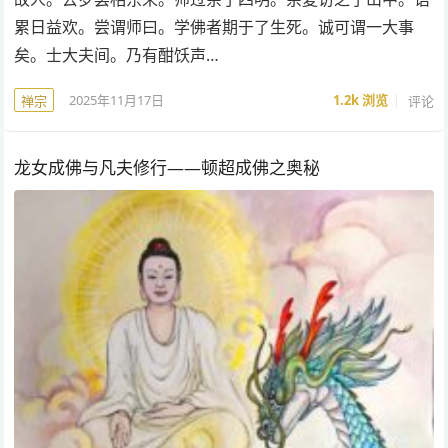
累日益欢。尝谓师曰。学佛者期于了生死。诚可谓一大事
矣。士大夫间。乃有酣饫声…
2025年11月17日
1.2k
浏览
评论
禅宗
龙女成佛与凡夫修行——顿超成佛之奥秘