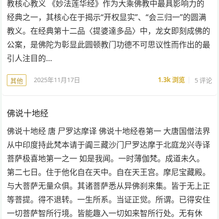
教核心教义 《妙法莲华经》作为大乘佛教中最具影响力的
经典之一，其核心在于揭示“开权显实”、“会三归一”的圆满
教义。在经典第十二品〈提婆達多品〉中，龙女即刻成佛的
公案，是佛陀为彰显此圆顿教门功德不可思议性而作出的最
引人注目的…
2025年11月17日
1.3k
浏览
5 评论
其他
佛说十地经
佛说十地经 唐 尸罗达摩译 佛说十地经卷第一 大唐国僧法界
从中印度持此梵本请于阗三藏沙门尸罗达摩于北庭龙兴寺译
菩萨极喜地第一之一 如是我闻。一时薄伽梵。成道未久。
第二七日。住于他化自在天中。自在天王宫。摩尼宝藏殿。
与大菩萨无量众俱。其诸菩萨悉从异佛刹来集。皆于无上正
等菩提。得不退转。一生所系。当证正觉。所谓。已得安住
一切菩萨智所行境。皆能趣入一切如来智所行处。无有休