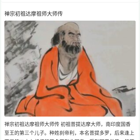
禅宗初祖达摩祖师大师传
禅宗初祖达摩祖师大师传 初祖菩提达摩大师，南印度国香
至王的第三个儿子。种姓刹帝利，本名菩提多罗，后来逢上