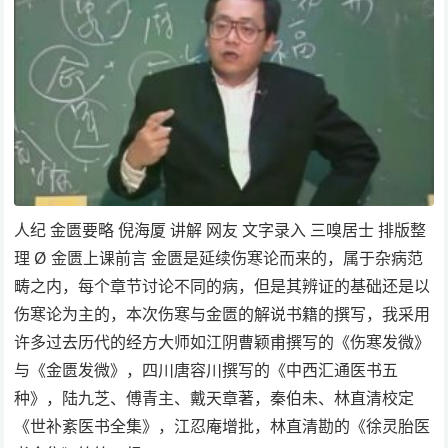
人纪 金匮要略 倪海厦 讲解 网友 文字录入 三嗅居士 排版整
理 Ø 金匮上课前言 金匮是延续伤寒论而来的，属于杂病范
畴之内，每个章节讨论不同的病，但是其辨证的基础还是以
伤寒论为主的，本次伤寒与金匮的解说书籍的撰写，我采用
许多过去历代的经方大师如江阴曹颖甫撰写的《伤寒发微》
与《金匮发微》，四川唐容川撰写的《中西汇通医书五
种》，陆九芝、傅青主、戴天章著，秦伯未、林直清校定
《世补紊医书全集》，江忍庵增批，林直清勘的《徐灵胎医