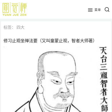
跳
到
菜单
主
要
标签：
四大
内
容
修习止观坐禅法要（又叫童蒙止观，智者大师著）