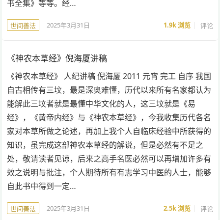
书全集》等等。经…
2025年3月31日
1.9k
浏览
评论
世间善法
《神农本草经》倪海厦讲稿
《神农本草经》 人纪讲稿 倪海厦 2011 元宵 完工 自序 我国
自古相传有三坟，最是深奥难懂，历代以来所有名家都认为
能解此三坟者就是最懂中华文化的人，这三坟就是《易
经》，《黄帝内经》与《神农本草经》，今我收集历代各名
家对本草所做之论述，再加上我个人自临床经验中所获得的
知识，虽完成这部神农本草经的解说，但是必然有不足之
处，敬请读者见谅，后来之高手名医必然可以再增加许多有
效之说明与批注，个人期待所有有志学习中医的人士，能够
自此书中得到一定…
2025年3月31日
2.5k
浏览
评论
世间善法