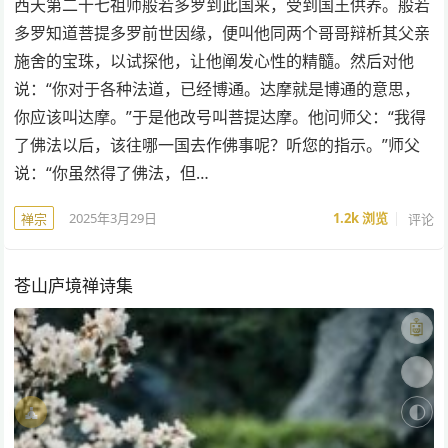
西天第二十七祖师般若多罗到此国来，受到国王供养。般若
多罗知道菩提多罗前世因缘，便叫他同两个哥哥辩析其父亲
施舍的宝珠，以试探他，让他阐发心性的精髓。然后对他
说：“你对于各种法道，已经博通。达摩就是博通的意思，
你应该叫达摩。”于是他改号叫菩提达摩。他问师父：“我得
了佛法以后，该往哪一国去作佛事呢？听您的指示。”师父
说：“你虽然得了佛法，但…
2025年3月29日
1.2k
浏览
评论
禅宗
苍山庐境禅诗集
🤖
🎨
🧘
🌓