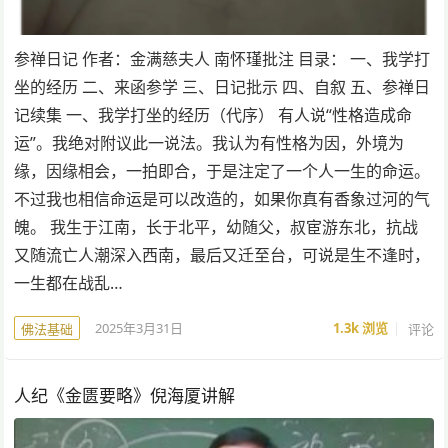
参禅日记 作者：金满慈夫人 南怀瑾批注 目录： 一、我学打
坐的经历 二、来函参学 三、日记批示 四、自叙 五、参禅日
记续集 一、我学打坐的经历（代序） 有人说“性格造成命
运”。我绝对附议此一说法。我认为有性格为因，外境为
缘，因缘相会，一拍即合，于是注定了一个人一生的命运。
不过我也相信命运是可以改造的，如果你真有香象过河的气
魄。 我生于江南，长于北平，幼随父，叔宦游东北，抗战
又随流亡人潮深入西南，最后又迁至台，可说是生不逢时，
一生都在战乱…
2025年3月31日
1.3k
浏览
评论
佛法基础
人纪《金匮要略》倪海厦讲解