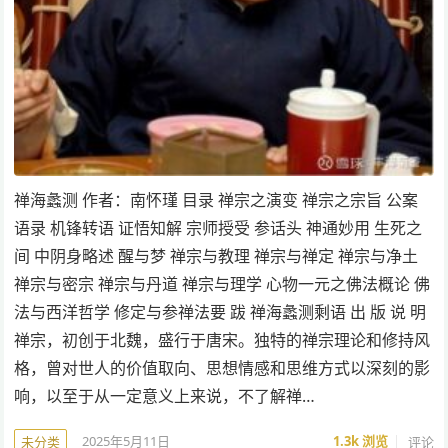
禅海蠡测 作者：南怀瑾 目录 禅宗之演变 禅宗之宗旨 公案
语录 机锋转语 证悟知解 宗师授受 参话头 神通妙用 生死之
间 中阴身略述 醒与梦 禅宗与教理 禅宗与禅定 禅宗与净土
禅宗与密宗 禅宗与丹道 禅宗与理学 心物一元之佛法概论 佛
法与西洋哲学 修定与参禅法要 跋 禅海蠡测剩语 出 版 说 明
禅宗，初创于北魏，盛行于唐宋。独特的禅宗理论和修持风
格，曾对世人的价值取向、思想情感和思维方式以深刻的影
响，以至于从一定意义上来说，不了解禅…
2025年5月11日
1.3k
浏览
评论
未分类