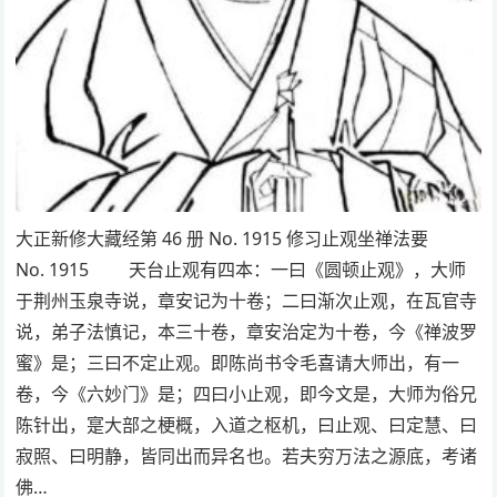
大正新修大藏经第 46 册 No. 1915 修习止观坐禅法要
No. 1915 天台止观有四本：一曰《圆顿止观》，大师
于荆州玉泉寺说，章安记为十卷；二曰渐次止观，在瓦官寺
说，弟子法慎记，本三十卷，章安治定为十卷，今《禅波罗
蜜》是；三曰不定止观。即陈尚书令毛喜请大师出，有一
卷，今《六妙门》是；四曰小止观，即今文是，大师为俗兄
陈针出，寔大部之梗概，入道之枢机，曰止观、曰定慧、曰
寂照、曰明静，皆同出而异名也。若夫穷万法之源底，考诸
佛…