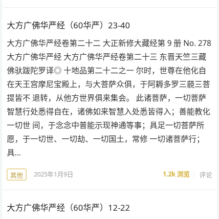
大方广佛华严经（60华严）23-40
大方广佛华严经卷第二十二 大正新修大藏经第 9 册 No. 278
大方广佛华严经 大方广佛华严经卷第二十三 东晋天竺三藏
佛驮跋陀罗译◎ 十地品第二十二之一 尔时，世尊在他化自
在天王宫摩尼宝殿上，与大菩萨众俱，于阿耨多罗三藐三菩
提皆不 退转，从他方世界俱来集会。 此诸菩萨，一切菩萨
智慧行处悉得自在，诸佛如来智慧入处悉皆得入；善能教化
一切世 间，于念念中普能示现神通等事；具足一切菩萨所
愿，于一切世、一切劫、一切国土，常修 一切诸菩萨行；
具…
2025年1月9日
1.2k
浏览
评论
其他
大方广佛华严经（60华严）12-22