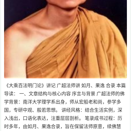
《大乘百法明门论》讲记 广超法师讲 如月、果逸 合录 本篇
导读： 一、文章结构与核心内容 序言与背景 广超法师的佛
学背景：南洋大学理学系出身，师从宏船老和尚，参学多
国，专研中观、般若思想。 讲经风格：结合生活实例，深
入浅出，口语化表达，注重层层剖析。 笔录成书过程：历
时多年，由如月、果逸合录，旨在保留法师原意，续佛慧