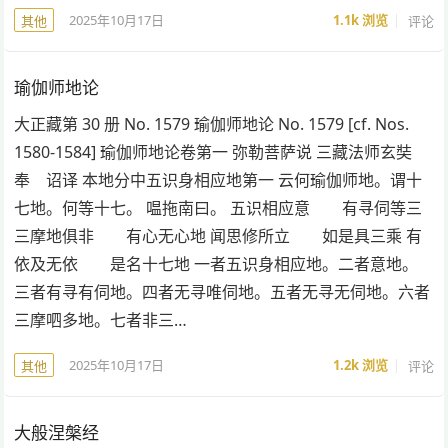
2025年10月17日
1.1k
浏览
评论
其他
瑜伽师地论
大正藏第 30 册 No. 1579 瑜伽师地论 No. 1579 [cf. Nos.
1580-1584] 瑜伽师地论卷第一 弥勒菩萨说 三藏法师玄奘
奉 诏译 本地分中五识身相应地第一 云何瑜伽师地。谓十
七地。何等十七。 嗢拖南曰。 五识相应意 有寻伺等三
三摩地俱非 有心无心地 闻思修所立 如是具三乘 有
依及无依 是名十七地 一者五识身相应地。二者意地。
三者有寻有伺地。四者无寻唯伺地。五者无寻无伺地。六者
三摩呬多地。七者非三…
2025年10月17日
1.2k
浏览
评论
其他
大般涅槃经