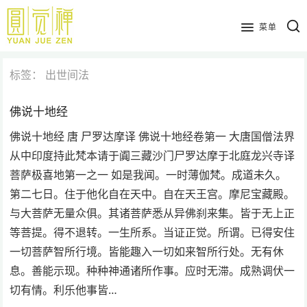
跳
到
菜单
主
要
标签：
出世间法
内
容
佛说十地经
佛说十地经 唐 尸罗达摩译 佛说十地经卷第一 大唐国僧法界
从中印度持此梵本请于阗三藏沙门尸罗达摩于北庭龙兴寺译
菩萨极喜地第一之一 如是我闻。一时薄伽梵。成道未久。
第二七日。住于他化自在天中。自在天王宫。摩尼宝藏殿。
与大菩萨无量众俱。其诸菩萨悉从异佛刹来集。皆于无上正
等菩提。得不退转。一生所系。当证正觉。所谓。已得安住
一切菩萨智所行境。皆能趣入一切如来智所行处。无有休
息。善能示现。种种神通诸所作事。应时无滞。成熟调伏一
切有情。利乐他事皆…