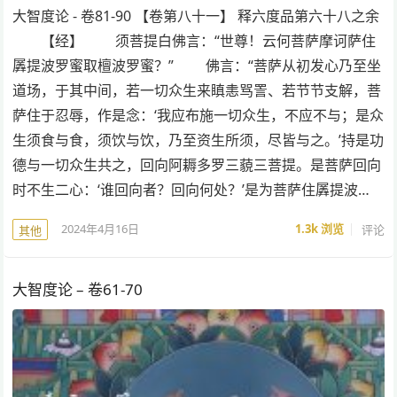
大智度论 - 卷81-90 【卷第八十一】 释六度品第六十八之余
【经】 须菩提白佛言：“世尊！云何菩萨摩诃萨住
羼提波罗蜜取檀波罗蜜？” 佛言：“菩萨从初发心乃至坐
道场，于其中间，若一切众生来瞋恚骂詈、若节节支解，菩
萨住于忍辱，作是念：‘我应布施一切众生，不应不与；是众
生须食与食，须饮与饮，乃至资生所须，尽皆与之。’持是功
德与一切众生共之，回向阿耨多罗三藐三菩提。是菩萨回向
时不生二心：‘谁回向者？回向何处？’是为菩萨住羼提波…
2024年4月16日
1.3k
浏览
评论
其他
大智度论 – 卷61-70