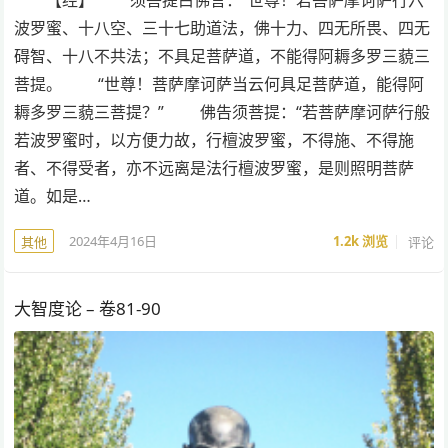
【经】 须菩提白佛言：“世尊！若菩萨摩诃萨行六
波罗蜜、十八空、三十七助道法，佛十力、四无所畏、四无
碍智、十八不共法；不具足菩萨道，不能得阿耨多罗三藐三
菩提。 “世尊！菩萨摩诃萨当云何具足菩萨道，能得阿
耨多罗三藐三菩提？” 佛告须菩提：“若菩萨摩诃萨行般
若波罗蜜时，以方便力故，行檀波罗蜜，不得施、不得施
者、不得受者，亦不远离是法行檀波罗蜜，是则照明菩萨
道。如是…
2024年4月16日
1.2k
浏览
评论
其他
大智度论 – 卷81-90