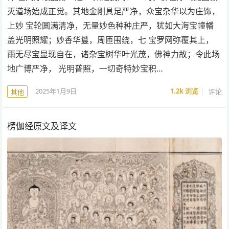
灭道场始成正觉。其地金刚具足严净，众宝杂华以为庄饰，
上妙 宝轮圆满清净，无量妙色种种庄严，犹如大海宝幢幡
盖光明照耀；妙香华鬘，周匝围绕，七 宝罗网弥覆其上，
雨无尽宝显现自在，诸杂宝树华叶光茂，佛神力故；令此场
地广博严净， 光明普照，一切奇特妙宝积…
2025年1月9日
1.2k
浏览
评论
其他
楞伽经原文及译文