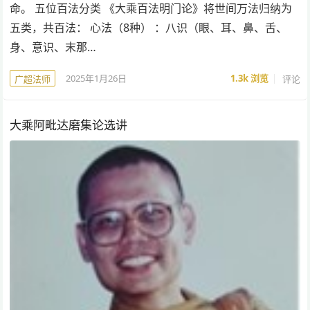
命。 五位百法分类 《大乘百法明门论》将世间万法归纳为
五类，共百法： 心法（8种） ：八识（眼、耳、鼻、舌、
身、意识、末那…
2025年1月26日
1.3k
浏览
评论
广超法师
大乘阿毗达磨集论选讲