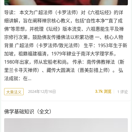
导读： 本文为广超法师（卡罗法师）对《六祖坛经》的详
细讲解，旨在阐释禅宗核心教义，包括“自性本净”“直了成
佛”等思想，并梳理《坛经》版本流变、六祖惠能生平及禅
宗修行次第，鼓励佛友传播佛法以积累功德 一、核心人物
背景 广超法师（卡罗法师/致光法师） 生平：1953年生于新
加坡，祖籍福建福清，1979年肄业于南洋大学理学系，
1980年出家，师从宏船老和尚。 传承：南传佛教禅法（斯
里兰卡寻灭禅师）、藏传大圆满法（晋美彭措上师）。 弘
法成就：在…
2024年12月16日
3.7k
浏览
1 评论
大乘法义
佛学基础知识（全文）