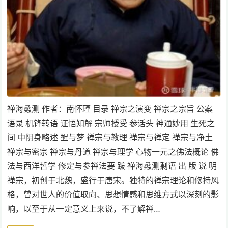
禅海蠡测 作者：南怀瑾 目录 禅宗之演变 禅宗之宗旨 公案
语录 机锋转语 证悟知解 宗师授受 参话头 神通妙用 生死之
间 中阴身略述 醒与梦 禅宗与教理 禅宗与禅定 禅宗与净土
禅宗与密宗 禅宗与丹道 禅宗与理学 心物一元之佛法概论 佛
法与西洋哲学 修定与参禅法要 跋 禅海蠡测剩语 出 版 说 明
禅宗，初创于北魏，盛行于唐宋。独特的禅宗理论和修持风
格，曾对世人的价值取向、思想情感和思维方式以深刻的影
响，以至于从一定意义上来说，不了解禅…