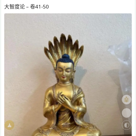
大智度论 – 卷41-50
🤖
🎨
🧘
🌓