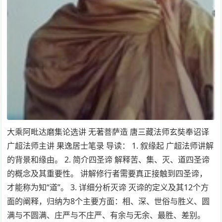
大乘阿毗达磨集论选讲 无著菩萨造 唐三藏法师玄奘奉诏译
广超法师主讲 果逸居士笔录 导读： 1. 叙缘起 广超法师讲解
的背景和缘由。 2. 简介四圣谛 解释苦、集、灭、道四圣谛
的概念及其重要性。 讲解修行者需要真正接触到四圣谛，
才能称为知“道”。 3. 详细分析灭谛 灭谛的定义及其12个方
面的阐释，归纳为8个主要方面：相、深、世俗与胜义、圆
满与不圆满、庄严与不庄严、有余与无余、最胜、差别。