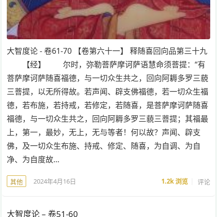
大智度论 - 卷61-70 【卷第六十一】 释随喜回向品第三十九
【经】 尔时，弥勒菩萨摩诃萨语慧命须菩提：“有
菩萨摩诃萨随喜福德，与一切众生共之，回向阿耨多罗三藐
三菩提，以无所得故。若声闻、辟支佛福德，若一切众生福
德，若布施，若持戒，若修定，若随喜，是菩萨摩诃萨随喜
福德，与一切众生共之，回向阿耨多罗三藐三菩提；其福最
上，第一，最妙，无上，无与等者！何以故？声闻、辟支
佛，及一切众生布施、持戒、修定、随喜，为自调、为自
净、为自度故…
2024年4月16日
1.2k
浏览
评论
其他
大智度论 – 卷51-60