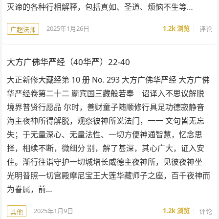
灭谛的各种行相解释，包括真如、圣道、烦恼不生等…
2025年1月26日
1.2k
浏览
评论
广超法师
大方广佛华严经（40华严）22-40
大正新修大藏经第 10 册 No. 293 大方广佛华严经 大方广佛
华严经卷第二十二 罽宾国三藏般若奉 诏译入不思议解脱
境界普贤行愿品 尔时，善财童子随顺修行具足功德寂静音
海主夜神所得解脱，观察彼神所说法门，一一 文句皆无忘
失；于无量深心、无量法性、一切方便神通智慧，忆念思
择，相续不断，微细分 别，解了甚深，其心广大，证入安
住。渐行往诣守护一切城增长威德主夜神所，见彼夜神坐
光明普照一切宫殿摩尼宝王大莲华藏师子之座，百千夜神而
为眷属，前…
2025年1月9日
1.2k
浏览
评论
其他