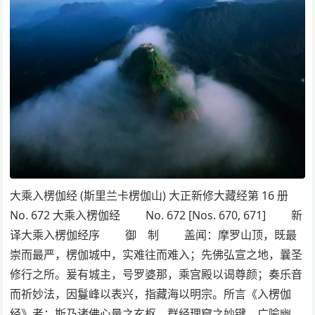
大乘入楞伽经 (斯里兰卡楞伽山) 大正新修大藏经第 16 册
No. 672 大乘入楞伽经 No. 672 [Nos. 670, 671] 新
译大乘入楞伽经序 御 制 盖闻：摩罗山顶，既最
崇而最严，楞伽城中，实难往而难入；先佛弘宣之地，曩圣
修行之所。爰有城主，号罗婆那，乘宫殿以谒尊颜；奏乐音
而祈妙法，因鬘峰以表兴，指藏海以明宗。所言《入楞伽
经》者：斯乃诸佛心量之玄枢，群经理窟之妙键，广喻幽