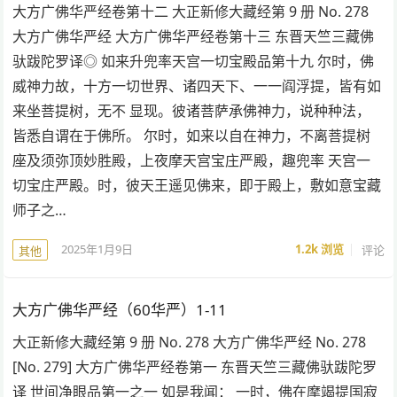
大方广佛华严经卷第十二 大正新修大藏经第 9 册 No. 278
大方广佛华严经 大方广佛华严经卷第十三 东晋天竺三藏佛
驮跋陀罗译◎ 如来升兜率天宫一切宝殿品第十九 尔时，佛
威神力故，十方一切世界、诸四天下、一一阎浮提，皆有如
来坐菩提树，无不 显现。彼诸菩萨承佛神力，说种种法，
皆悉自谓在于佛所。 尔时，如来以自在神力，不离菩提树
座及须弥顶妙胜殿，上夜摩天宫宝庄严殿，趣兜率 天宫一
切宝庄严殿。时，彼天王遥见佛来，即于殿上，敷如意宝藏
师子之…
2025年1月9日
1.2k
浏览
评论
其他
大方广佛华严经（60华严）1-11
大正新修大藏经第 9 册 No. 278 大方广佛华严经 No. 278
[No. 279] 大方广佛华严经卷第一 东晋天竺三藏佛驮跋陀罗
译 世间净眼品第一之一 如是我闻： 一时，佛在摩竭提国寂