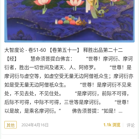
大智度论 - 卷51-60 【卷第五十一】 释胜出品第二十二
【经】 慧命须菩提白佛言： “世尊！摩诃衍、摩诃
衍者，胜出一切世间及诸天、人、阿修罗。 “世尊！是
摩诃衍与虚空等，如虚空受无量无边阿僧祇众生；摩诃衍亦
如是受无量无边阿僧祇众生。 “世尊！是摩诃衍不见来
处，不见去处，不见住处。 “是摩诃衍，前际不可得，
后际不可得，中际不可得，三世等是摩诃衍。 “世尊！
以是故，是乘名摩诃衍。” 佛告须菩提：“如是！…
2024年4月16日
1.1k
浏览
评论
其他