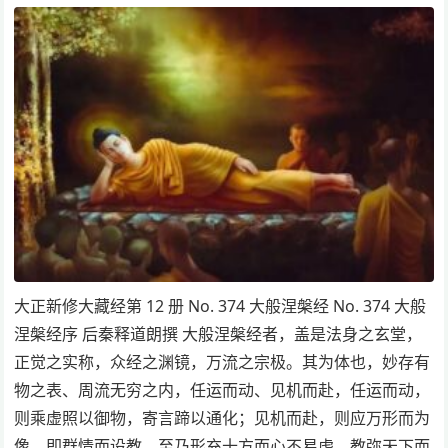
大正新修大藏经第 12 册 No. 374 大般涅槃经 No. 374 大般
涅槃经序 后秦释道朗撰 大般涅槃经者，盖是法身之玄堂，
正觉之实称，众经之渊镜，万流之宗极。其为体也，妙存有
物之表、周流无穷之内，任运而动、见机而赴，任运而动，
则乘虚照以御物，寄言蹄以通化；见机而赴，则应万形而为
像，即群情而设教。至乃形充十方而心不易虑，教弥天下而