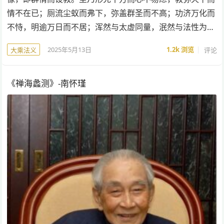
情不在已；厕流尘蚁而弗下，弥盖群圣而不高；功济万化而
不恃，明逾万日而不居；浑然与太虚同量，泯然与法性为…
2025年5月13日
1.2k
浏览
评论
大乘法义
《禅海蠡测》-南怀瑾