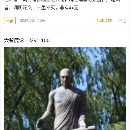
旨，洞明深义，不生不灭，非有非无…
2024年5月15日
1.2k
浏览
评论
其他
大智度论 – 卷91-100