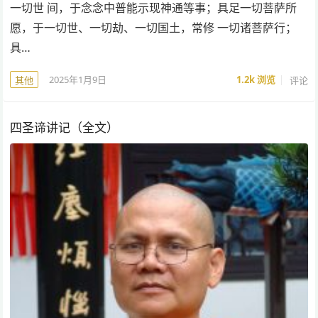
一切世 间，于念念中普能示现神通等事；具足一切菩萨所
愿，于一切世、一切劫、一切国土，常修 一切诸菩萨行；
具…
2025年1月9日
1.2k
浏览
评论
其他
四圣谛讲记（全文）