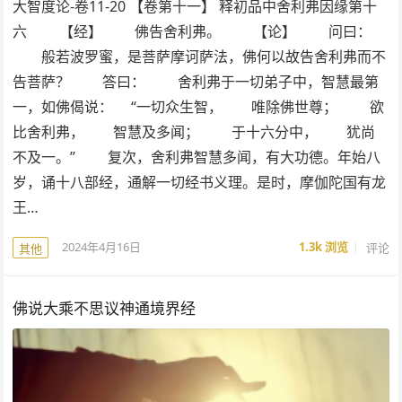
大智度论-卷11-20 【卷第十一】 释初品中舍利弗因缘第十
六 【经】 佛告舍利弗。 【论】 问曰：
般若波罗蜜，是菩萨摩诃萨法，佛何以故告舍利弗而不
告菩萨？ 答曰： 舍利弗于一切弟子中，智慧最第
一，如佛偈说： “一切众生智， 唯除佛世尊； 欲
比舍利弗， 智慧及多闻； 于十六分中， 犹尚
不及一。” 复次，舍利弗智慧多闻，有大功德。年始八
岁，诵十八部经，通解一切经书义理。是时，摩伽陀国有龙
王…
2024年4月16日
1.3k
浏览
评论
其他
佛说大乘不思议神通境界经