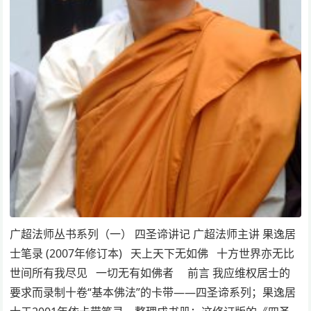
广超法师丛书系列（一） 四圣谛讲记 广超法师主讲 果逸居
士笔录 (2007年修订本) 天上天下无如佛 十方世界亦无比
世间所有我尽见 一切无有如佛者 前言 我应维权居士的
要求而录制十卷“基本佛法”的卡带——四圣谛系列；果逸居