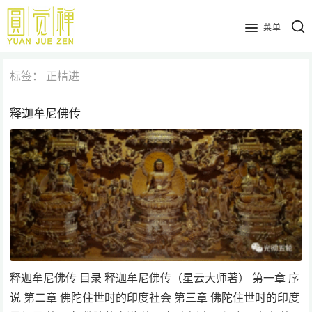
跳
到
菜单
主
要
标签：
正精进
内
容
释迦牟尼佛传
释迦牟尼佛传 目录 释迦牟尼佛传（星云大师著） 第一章 序
说 第二章 佛陀住世时的印度社会 第三章 佛陀住世时的印度