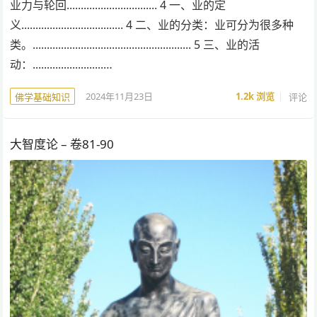
业力与轮回................................ 4 一、业的定
义.................................... 4 二、业的分类：业可分为很多种
类。........................................................ 5 三、业的活
动：.........................…
2024年11月23日
1.2k
浏览
评论
佛学基础知识
大智度论 – 卷81-90