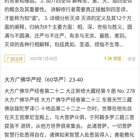
的背景和缘由。 2. 简介四圣谛 解释苦、集、灭、道四圣谛
的概念及其重要性。 讲解修行者需要真正接触到四圣谛，
才能称为知“道”。 3. 详细分析灭谛 灭谛的定义及其12个方
面的阐释，归纳为8个主要方面：相、深、世俗与胜义、圆
满与不圆满、庄严与不庄严、有余与无余、最胜、差别。
灭谛的各种行相解释，包括真如、圣道、烦恼不生等…
2025年1月26日
1.2k
浏览
评论
广超法师
大方广佛华严经（60华严）23-40
大方广佛华严经卷第二十二 大正新修大藏经第 9 册 No. 278
大方广佛华严经 大方广佛华严经卷第二十三 东晋天竺三藏
佛驮跋陀罗译◎ 十地品第二十二之一 尔时，世尊在他化自
在天王宫摩尼宝殿上，与大菩萨众俱，于阿耨多罗三藐三菩
提皆不 退转，从他方世界俱来集会。 此诸菩萨，一切菩萨
智慧行处悉得自在，诸佛如来智慧入处悉皆得入；善能教化