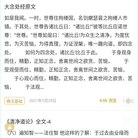
大念处经原文
如是我闻。一时，世尊住拘楼国，名剑磨瑟昙之拘楼人市
镇。于其处，世尊告诸比丘曰：“诸比丘!”彼等比丘应诺世
尊：“世尊。”世尊如是曰：“诸比丘!为众生之清净，为度忧
悲，为灭苦恼，为得真理，为证涅槃，唯一趣向道，即四念
处。 如何为四念处，诸比丘!比丘于此。 于身观身
而住，精勤，正知正念，舍离世间之欲贪、苦恼， 于
受观受而住，精勤，正知正念，舍离世间之欲贪、苦恼，
于心观心而住，精勤，正知正念，舍离世间之欲贪、苦
恼， 于法观…
🤖
2021年5月29日
4.6k
浏览
1 评论
佛法基础
🎨
《清净道论》全文-4
🧘
🌓
（六）遍知智——法住智 他这样的了解：于过去由业缘而