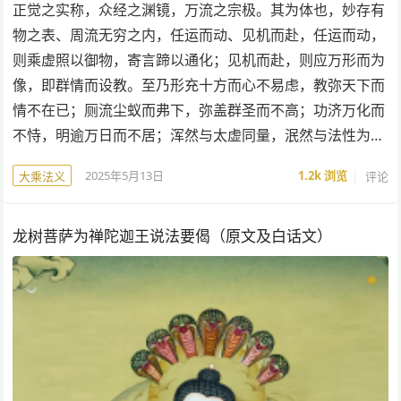
正觉之实称，众经之渊镜，万流之宗极。其为体也，妙存有
物之表、周流无穷之内，任运而动、见机而赴，任运而动，
则乘虚照以御物，寄言蹄以通化；见机而赴，则应万形而为
像，即群情而设教。至乃形充十方而心不易虑，教弥天下而
情不在已；厕流尘蚁而弗下，弥盖群圣而不高；功济万化而
不恃，明逾万日而不居；浑然与太虚同量，泯然与法性为…
2025年5月13日
1.2k
浏览
评论
大乘法义
龙树菩萨为禅陀迦王说法要偈（原文及白话文）