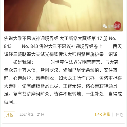
佛说大乘不思议神通境界经 大正新修大藏经第 17 册 No.
843 No. 843 佛说大乘不思议神通境界经卷上 西天
译经三藏朝奉大夫试光禄卿传法大师赐紫臣施护奉 诏译
如是我闻： 一时世尊住法界光明菩萨宫，与大苾
刍众五十万人俱，皆阿罗汉，诸漏已尽无余烦恼，安住寂
静，心善解脱、慧善解脱，如大龙王所作已办，舍诸重担得
大善利，诸有结缚皆悉已尽，正智无碍，诸心善寂神通具
足。复有菩萨摩诃萨众，皆得不退转地、一生补处，当得成
就阿…
2024年2月21日
1.4k
浏览
评论
其他