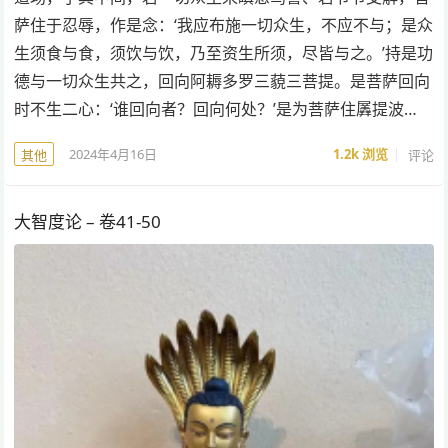
萨住于忍辱，作是念：‘我应布施一切众生，不应不与；是众
生须食与食，须饮与饮，乃至资生所须，尽皆与之。’持是功
德与一切众生共之，回向阿耨多罗三藐三菩提。是菩萨回向
时不生二心：‘谁回向者？回向何处？’是为菩萨住羼提波…
2024年4月16日
1.2k
浏览
评论
其他
大智度论 – 卷41-50