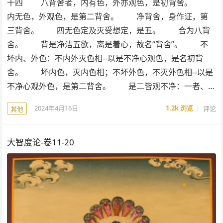
十四 八背舍者，内有色，外亦观色，是初背舍。
内无色，外观色，是第二背舍。 净背舍，身作证，第
三背舍。 四无色定及灭受想定，是五。 合为八背
舍。 背是净洁五欲，离是着心，故名“背舍”。 不
坏内、外色：不内外灭色相--以是不净心观色，是名初背
舍。 坏内色，灭内色相；不坏外色，不灭外色相--以是
不净心观外色，是第二背舍。 是二皆观不净：一者、…
2024年4月16日
1.2k
浏览
评论
其他
大智度论-卷11-20