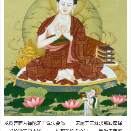
龙树菩萨为禅陀迦王说法要偈 宋罽宾三藏求那跋摩译