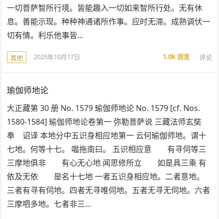
一切菩萨智所行境。皆能趣入一切如来智所行处。无有休
息。善能示现。种种神通诸所作事。应时无滞。成熟调伏一
切有情。利乐他事皆…
2025年10月17日
1.0k
浏览
评论
其他
瑜伽师地论
大正藏第 30 册 No. 1579 瑜伽师地论 No. 1579 [cf. Nos.
1580-1584] 瑜伽师地论卷第一 弥勒菩萨说 三藏法师玄奘
奉 诏译 本地分中五识身相应地第一 云何瑜伽师地。谓十
七地。何等十七。 嗢拖南曰。 五识相应意 有寻伺等三
三摩地俱非 有心无心地 闻思修所立 如是具三乘 有
依及无依 是名十七地 一者五识身相应地。二者意地。
三者有寻有伺地。四者无寻唯伺地。五者无寻无伺地。六者
三摩呬多地。七者非三…