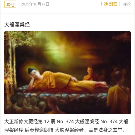
2025年10月17日
1.2k
浏览
评论
其他
大般涅槃经
大正新修大藏经第 12 册 No. 374 大般涅槃经 No. 374 大般
涅槃经序 后秦释道朗撰 大般涅槃经者，盖是法身之玄堂，