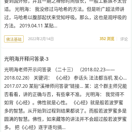
要到国外修，并且一期之禅修时间很长，一般工薪族不太合
适。 光明海： 我没修过马哈希的方法。但是听广超法师讲
过，马哈希以腹部起伏来觉知呼吸。那么，这也是观呼吸的
方法。 2019.04.11 某贴…
2022年2月14日
352
浏览
评论
佛法基础
光明海开释问答录-3
光明海老师开示问答录 （二十三） （2018.02.23——
2018.02.28） 关键词： 《心经》 参话头 法法都当机 发心...
2017.07.20 某贴“溪禅师问答录”链接… 某：这个群主师兄能
否看看，讲的正确与否，有些拿不准。 光明海： 我觉得不
如背《心经》。佛性就是心性。 《心经》就是般若波罗蜜
多的智慧。从开始到过程到结果都说了。而般若波罗蜜多是
圆满的智慧。佛性，如来藏等的讲法并不会超过般若波罗蜜
多。 把《心经》逐字逐句搞…