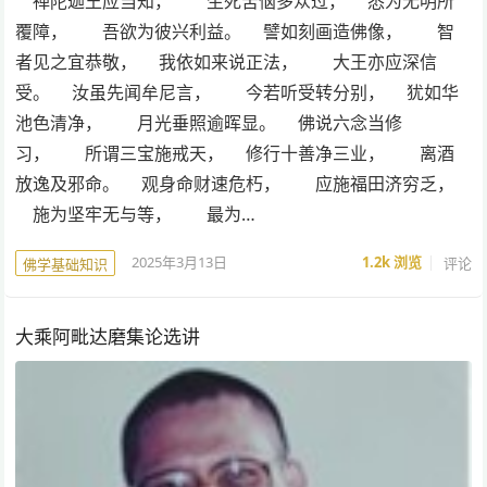
禅陀迦王应当知， 生死苦恼多众过， 悉为无明所
覆障， 吾欲为彼兴利益。 譬如刻画造佛像， 智
者见之宜恭敬， 我依如来说正法， 大王亦应深信
受。 汝虽先闻牟尼言， 今若听受转分别， 犹如华
池色清净， 月光垂照逾晖显。 佛说六念当修
习， 所谓三宝施戒天， 修行十善净三业， 离酒
放逸及邪命。 观身命财速危朽， 应施福田济穷乏，
施为坚牢无与等， 最为…
2025年3月13日
1.2k
浏览
评论
佛学基础知识
大乘阿毗达磨集论选讲