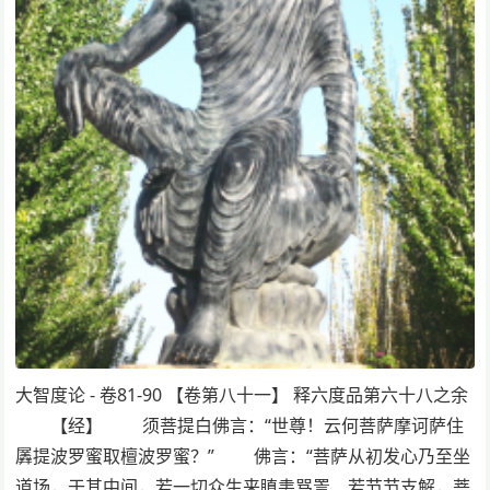
大智度论 - 卷81-90 【卷第八十一】 释六度品第六十八之余
【经】 须菩提白佛言：“世尊！云何菩萨摩诃萨住
羼提波罗蜜取檀波罗蜜？” 佛言：“菩萨从初发心乃至坐
道场，于其中间，若一切众生来瞋恚骂詈、若节节支解，菩