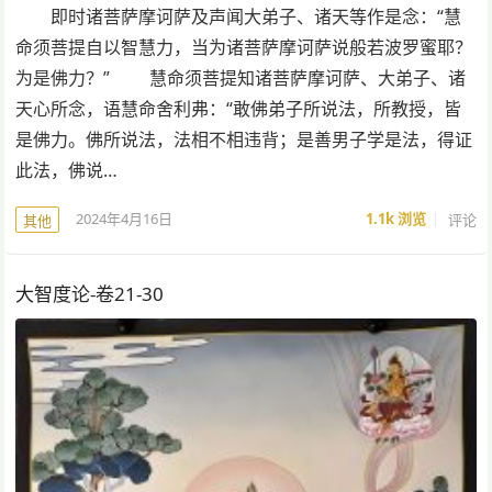
即时诸菩萨摩诃萨及声闻大弟子、诸天等作是念：“慧
命须菩提自以智慧力，当为诸菩萨摩诃萨说般若波罗蜜耶？
为是佛力？” 慧命须菩提知诸菩萨摩诃萨、大弟子、诸
天心所念，语慧命舍利弗：“敢佛弟子所说法，所教授，皆
是佛力。佛所说法，法相不相违背；是善男子学是法，得证
此法，佛说…
2024年4月16日
1.1k
浏览
评论
其他
大智度论-卷21-30