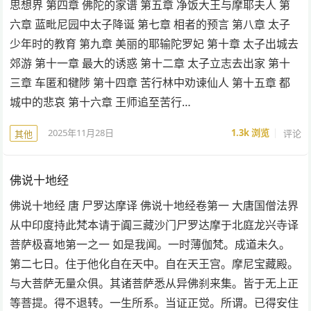
思想界 第四章 佛陀的家谱 第五章 净饭大王与摩耶夫人 第
六章 蓝毗尼园中太子降诞 第七章 相者的预言 第八章 太子
少年时的教育 第九章 美丽的耶输陀罗妃 第十章 太子出城去
郊游 第十一章 最大的诱惑 第十二章 太子立志去出家 第十
三章 车匿和犍陟 第十四章 苦行林中劝谏仙人 第十五章 都
城中的悲哀 第十六章 王师追至苦行…
2025年11月28日
1.3k
浏览
评论
其他
佛说十地经
佛说十地经 唐 尸罗达摩译 佛说十地经卷第一 大唐国僧法界
从中印度持此梵本请于阗三藏沙门尸罗达摩于北庭龙兴寺译
菩萨极喜地第一之一 如是我闻。一时薄伽梵。成道未久。
第二七日。住于他化自在天中。自在天王宫。摩尼宝藏殿。
与大菩萨无量众俱。其诸菩萨悉从异佛刹来集。皆于无上正
等菩提。得不退转。一生所系。当证正觉。所谓。已得安住