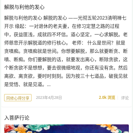
解脱与利他的发心
解脱与利他的发心 解脱的发心 ——光彻五轮2023清明禅七
开示 缘起：一对退休的老夫妻，在修习定慧之路的过程
中，获益匪浅，成就四不坏信。道心坚定，一心求解脱。老
师慈悲开示解脱道的修行核心。 老师： 什么是世间？就是
贪嗔痴。贪嗔痴就是世间。你想要解脱，那么就要断贪、断
嗔、断痴。你们要解脱的话，就要发出离心，断除贪欲，这
个断贪欲不是想想，要去很微细地观，你还有没有贪。然后
离欲、离贪欲，要时时刻刻。因为按三十七道品，破我见就
是觉悟、就是见道。…
2023年4月28日
2.0k
浏览
评论
同修心得分享
入菩萨行论