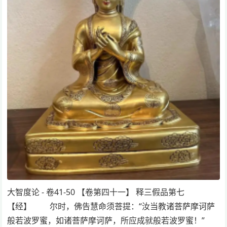
大智度论 - 卷41-50 【卷第四十一】 释三假品第七
【经】 尔时，佛告慧命须菩提：“汝当教诸菩萨摩诃萨
般若波罗蜜，如诸菩萨摩诃萨，所应成就般若波罗蜜！”