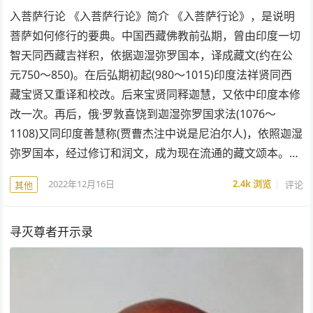
入菩萨行论 《入菩萨行论》简介 《入菩萨行论》，是说明
菩萨如何修行的要典。中国西藏佛教前弘期，曾由印度一切
智天同西藏吉祥积，依据迦湿弥罗国本，译成藏文(约在公
元750～850)。在后弘期初起(980～1015)印度法祥贤同西
藏宝贤又重译和校改。后来宝贤同释迦慧，又依中印度本修
改一次。再后，俄·罗敦喜饶到迦湿弥罗国求法(1076～
1108)又同印度善慧称(贾曹杰注中说是尼泊尔人)，依照迦湿
弥罗国本，经过修订和润文，成为现在流通的藏文颂本。…
2022年12月16日
2.4k
浏览
评论
其他
寻灭尊者开示录