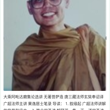
大乘阿毗达磨集论选讲 无著菩萨造 唐三藏法师玄奘奉诏译
广超法师主讲 果逸居士笔录 导读： 1. 叙缘起 广超法师讲解