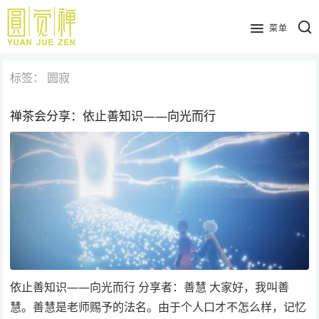
跳
到
菜单
主
要
标签：
圆寂
内
容
禅茶会分享：依止善知识——向光而行
依止善知识——向光而行 分享者：善慧 大家好，我叫善
慧。善慧是老师赐予的法名。由于个人口才不怎么样，记忆