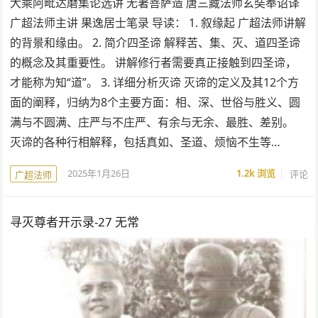
大乘阿毗达磨集论选讲 无著菩萨造 唐三藏法师玄奘奉诏译
广超法师主讲 果逸居士笔录 导读： 1. 叙缘起 广超法师讲解
的背景和缘由。 2. 简介四圣谛 解释苦、集、灭、道四圣谛
的概念及其重要性。 讲解修行者需要真正接触到四圣谛，
才能称为知“道”。 3. 详细分析灭谛 灭谛的定义及其12个方
面的阐释，归纳为8个主要方面：相、深、世俗与胜义、圆
满与不圆满、庄严与不庄严、有余与无余、最胜、差别。
灭谛的各种行相解释，包括真如、圣道、烦恼不生等…
2025年1月26日
1.2k
浏览
评论
广超法师
寻灭尊者开示录-27 无常