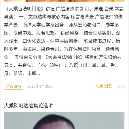
《大乘百法明门论》讲记 广超法师讲 如月、果逸 合录 本篇
导读： 一、文章结构与核心内容 序言与背景 广超法师的佛
学背景：南洋大学理学系出身，师从宏船老和尚，参学多
国，专研中观、般若思想。 讲经风格：结合生活实例，深
入浅出，口语化表达，注重层层剖析。 笔录成书过程：历
时多年，由如月、果逸合录，旨在保留法师原意，续佛慧
命。 五位百法分类 《大乘百法明门论》将世间万法归纳为
五类，共百法： 心法（8种） ：八识（眼、耳、鼻、舌、
身、意识、末那…
2025年1月26日
1.3k
浏览
评论
广超法师
大乘阿毗达磨集论选讲