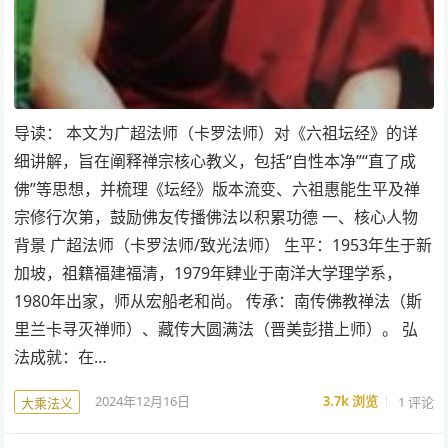
导读： 本文为广超法师（卡罗法师）对《六祖坛经》的详
细讲解，旨在阐释禅宗核心教义，包括“自性本净”“直了成
佛”等思想，并梳理《坛经》版本流变、六祖惠能生平及禅
宗修行次第，鼓励佛友传播佛法以积累功德 一、核心人物
背景 广超法师（卡罗法师/致光法师） 生平：1953年生于新
加坡，祖籍福建福清，1979年肄业于南洋大学理学系，
1980年出家，师从宏船老和尚。 传承：南传佛教禅法（斯
里兰卡寻灭禅师）、藏传大圆满法（晋美彭措上师）。 弘
法成就：在…
2024年12月16日
3.7k
浏览
1 评论
大乘法义