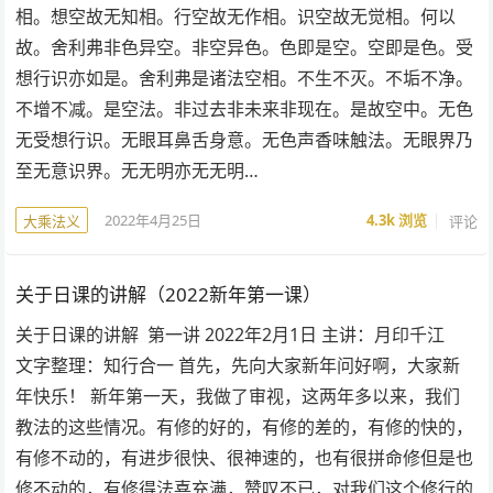
相。想空故无知相。行空故无作相。识空故无觉相。何以
故。舍利弗非色异空。非空异色。色即是空。空即是色。受
想行识亦如是。舍利弗是诸法空相。不生不灭。不垢不净。
不增不减。是空法。非过去非未来非现在。是故空中。无色
无受想行识。无眼耳鼻舌身意。无色声香味触法。无眼界乃
至无意识界。无无明亦无无明…
2022年4月25日
4.3k
浏览
评论
大乘法义
关于日课的讲解（2022新年第一课）
关于日课的讲解 第一讲 2022年2月1日 主讲：月印千江
文字整理：知行合一 首先，先向大家新年问好啊，大家新
年快乐！ 新年第一天，我做了审视，这两年多以来，我们
教法的这些情况。有修的好的，有修的差的，有修的快的，
有修不动的，有进步很快、很神速的，也有很拼命修但是也
修不动的，有修得法喜充满，赞叹不已，对我们这个修行的