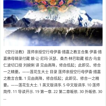
《空行法教》 莲师亲授空行母伊喜·措嘉之教言合集 伊喜·措
嘉佛母辑录付藏 娘·让·尼玛·沃瑟、桑杰·林巴取藏 祖古·乌金
仁波切口授 刘婉俐 译 见由高降，修自低起；此即见、修合
一之精要。——莲花生大士 目录 莲师亲授空行母伊喜·措嘉
之教言合集. 1 见由高降，修自低起；此即见、修合一之精
要。——莲花生大士. 1 英文版译序. 5 中文版译序. 10 莲师
简传. 11 导读开示. 19 第一章. 22 第二章皈依. 30 外皈依. 30
…