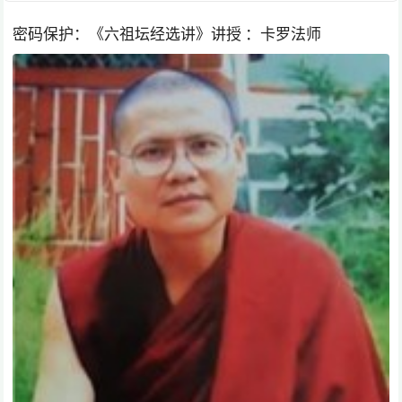
密码保护：《六祖坛经选讲》讲授 ：卡罗法师