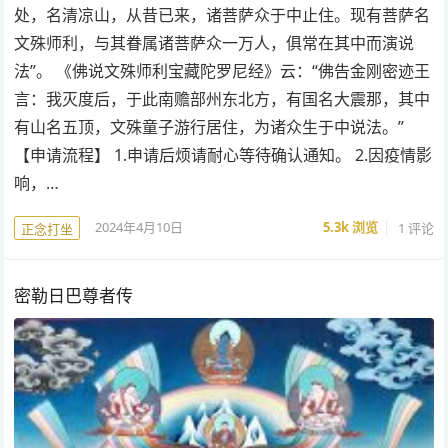
处，名清凉山，从昔已来，诸菩萨众于中止住。现有菩萨名
文殊师利，与其眷属诸菩萨众一万人，俱常在其中而演说
法”。 《佛说文殊师利宝藏陀罗尼经》云：“佛告金刚密迹王
言：我灭度后，于此南赡部州东北方，有国名大震那，其中
有山名五顶，文殊童子游行居住，为诸众生于中说法。”
【申请流程】 1.申请后烦请耐心等待确认通知。 2.因疫情影
响，…
2024年4月10日
5.3k
浏览
1 评论
正念打坐
密勒日巴尊者传