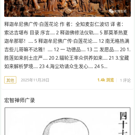
释迦牟尼佛广传·白莲花论 作 者：全知麦彭仁波切 译 者：
索达吉堪布 目录 序言.... 2 释迦佛修法仪轨.... 5 那莫革热夏
迦牟那耶！.... 5 释迦牟尼佛广传·白莲花论.... 12 南无格热满
吉些儿哥嘛不达雅！.... 12 一 功德品.... 13 二 发愿品.... 20 1.
胜莲如来刹土庄严.... 20 2.辐轮王率众供养如来.... 21 3.宝藏
如来解析梦境.... 23 4.海尘劝请众生发心.... 24 5…
2025年11月28日
1.4k
浏览
1 评论
其他
宏智禅师广录