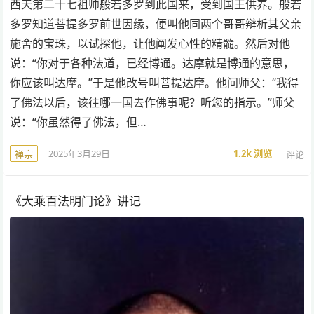
西天第二十七祖师般若多罗到此国来，受到国王供养。般若
多罗知道菩提多罗前世因缘，便叫他同两个哥哥辩析其父亲
施舍的宝珠，以试探他，让他阐发心性的精髓。然后对他
说：“你对于各种法道，已经博通。达摩就是博通的意思，
你应该叫达摩。”于是他改号叫菩提达摩。他问师父：“我得
了佛法以后，该往哪一国去作佛事呢？听您的指示。”师父
说：“你虽然得了佛法，但…
2025年3月29日
1.2k
浏览
评论
禅宗
《大乘百法明门论》讲记