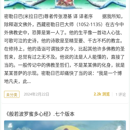
密勒日巴(米拉日巴)尊者传张澄基 译 译者序 据我所知，
除释迦文佛外，西藏密勒日巴大师（1052-1135）在古今中
外佛教史中，恐算是第一人了。他的生平像一首动人心弦、
可歌可泣的史诗，他的诗歌是至精至要、千古不朽的教言。
在修持上，他的造诣可谓独步古今，比起其他许多佛教的圣
哲来，总觉有过之无不及。他说的法是人人能懂的，直接了
当的。一般传记中的佛教圣哲们，不是某某佛的化身，就是
某某菩萨的示现。密勒日巴却痛快了当的说：“我是一个博
地凡夫，此…
2024年2月22日
2.2k
浏览
1 评论
未分类
《般若波罗蜜多心经》.七个版本