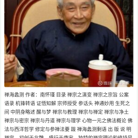
禅海蠡测 作者：南怀瑾 目录 禅宗之演变 禅宗之宗旨 公案
语录 机锋转语 证悟知解 宗师授受 参话头 神通妙用 生死之
间 中阴身略述 醒与梦 禅宗与教理 禅宗与禅定 禅宗与净土
禅宗与密宗 禅宗与丹道 禅宗与理学 心物一元之佛法概论 佛
法与西洋哲学 修定与参禅法要 跋 禅海蠡测剩语 出 版 说 明
禅宗，初创于北魏，盛行于唐宋。独特的禅宗理论和修持风