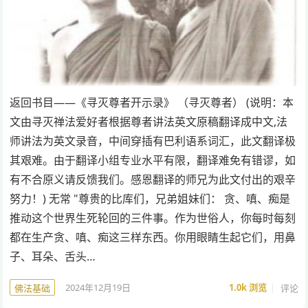
返回书目——《寻灭尊者开示录》 （寻灭尊者） (说明：本
文由寻灭禅法爱好者根据尊者讲法英文原稿翻译成中文,法
师讲法为英文录音，中间穿插有巴利语系词汇，此文翻译极
其艰难。由于翻译小组专业水平有限，翻译难免有错谬，如
有不合原义请反馈我们。感恩翻译的师兄为此文付出的艰辛
努力！) 无常 "尊贵的比库们，兄弟姐妹们： 贪、嗔、痴是
推动这个世界生死轮回的三件事。作为世俗人，你每时每刻
都在生产贪、嗔、痴这三样东西。你用眼睛生起它们，用鼻
子、耳朵、舌头…
2024年12月19日
1.0k
浏览
评论
佛法基础