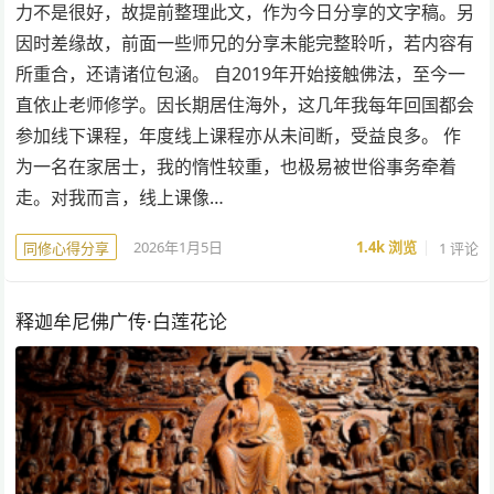
力不是很好，故提前整理此文，作为今日分享的文字稿。另
因时差缘故，前面一些师兄的分享未能完整聆听，若内容有
所重合，还请诸位包涵。 自2019年开始接触佛法，至今一
直依止老师修学。因长期居住海外，这几年我每年回国都会
参加线下课程，年度线上课程亦从未间断，受益良多。 作
为一名在家居士，我的惰性较重，也极易被世俗事务牵着
走。对我而言，线上课像…
2026年1月5日
1.4k
浏览
1 评论
同修心得分享
释迦牟尼佛广传·白莲花论