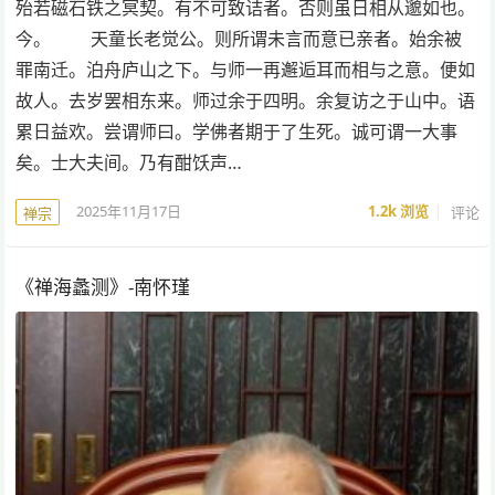
殆若磁石铁之冥契。有不可致诘者。否则虽日相从邈如也。
今。 天童长老觉公。则所谓未言而意已亲者。始余被
罪南迁。泊舟庐山之下。与师一再邂逅耳而相与之意。便如
故人。去岁罢相东来。师过余于四明。余复访之于山中。语
累日益欢。尝谓师曰。学佛者期于了生死。诚可谓一大事
矣。士大夫间。乃有酣饫声…
2025年11月17日
1.2k
浏览
评论
禅宗
《禅海蠡测》-南怀瑾