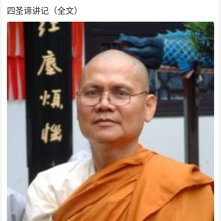
四圣谛讲记（全文）