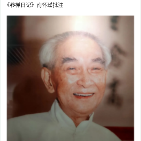
《参禅日记》南怀瑾批注