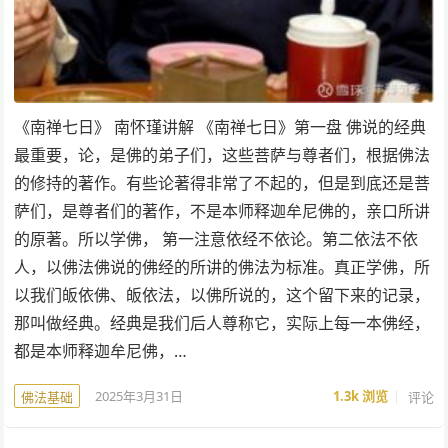
《南禅七日》 南怀瑾讲解 《南禅七日》第一盘 佛说的经典
最重要，论，是佛的弟子们，这些菩萨与尊者们，根据佛法
的修持的著作。有些论著得非常了不起的，但是到底还是菩
萨们，是尊者们的著作，不是本师释迦牟尼佛的，亲口所讲
的原著。所以学佛， 第一注意依经不依论。第二依法不依
人，以佛法佛说的佛经的所讲的佛法为标准。真正学佛，所
以我们皈依佛、皈依法，以佛所说的，这个留下来的记录，
那叫做经典。经典是我们后人尊称它，实际上每一本佛经，
都是本师释迦牟尼佛，…
2025年3月31日
1.3k
浏览
评论
佛法基础