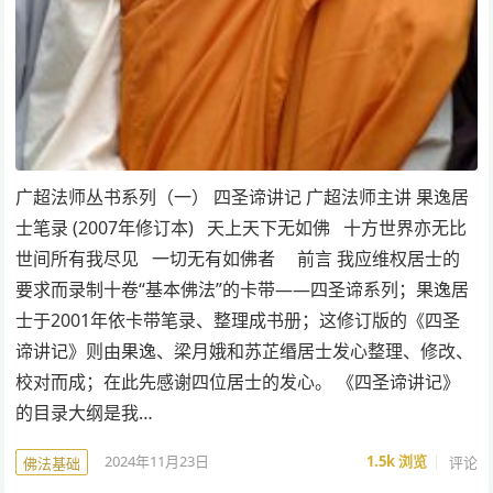
广超法师丛书系列（一） 四圣谛讲记 广超法师主讲 果逸居
士笔录 (2007年修订本) 天上天下无如佛 十方世界亦无比
世间所有我尽见 一切无有如佛者 前言 我应维权居士的
要求而录制十卷“基本佛法”的卡带——四圣谛系列；果逸居
士于2001年依卡带笔录、整理成书册；这修订版的《四圣
谛讲记》则由果逸、梁月娥和苏芷缗居士发心整理、修改、
校对而成；在此先感谢四位居士的发心。 《四圣谛讲记》
的目录大纲是我…
2024年11月23日
1.5k
浏览
评论
佛法基础