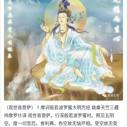
（观世音菩萨） 1 摩诃般若波罗蜜大明咒经 姚秦天竺三藏
鸠摩罗什译 观世音菩萨。行深般若波罗蜜时。照见五阴
空。度一切苦厄。舍利弗。色空故无恼坏相。受空故无受