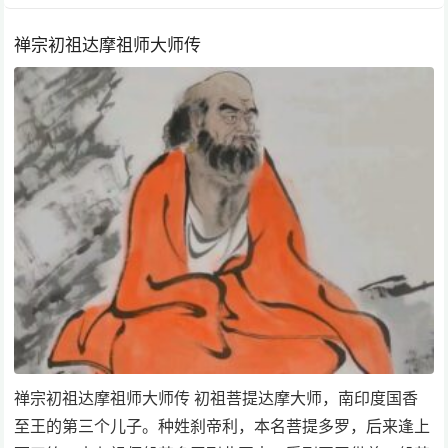
禅宗初祖达摩祖师大师传
禅宗初祖达摩祖师大师传 初祖菩提达摩大师，南印度国香
至王的第三个儿子。种姓刹帝利，本名菩提多罗，后来逢上