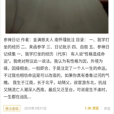
参禅日记 作者：金满慈夫人 南怀瑾批注 目录： 一、我学打
坐的经历 二、来函参学 三、日记批示 四、自叙 五、参禅日
记续集 一、我学打坐的经历（代序） 有人说“性格造成命
运”。我绝对附议此一说法。我认为有性格为因，外境为
缘，因缘相会，一拍即合，于是注定了一个人一生的命运。
不过我也相信命运是可以改造的，如果你真有香象过河的气
魄。 我生于江南，长于北平，幼随父，叔宦游东北，抗战
又随流亡人潮深入西南，最后又迁至台，可说是生不逢时，
一生都在战乱…
2025年3月31日
1.3k
浏览
评论
佛法基础