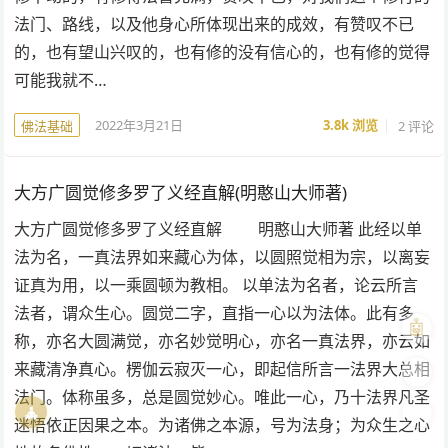
法门、路线，以及他身心所体现出来的成效，有赞叹不已
的，也有望山兴叹的，也有修的没有信心的，也有修的觉得
可能我就不…
2022年3月21日
3.8k
浏览
2 评论
佛法基础
大方广圆觉修多罗了义经直解(明憨山大师著)
大方广圆觉修多罗了义经直解 明憨山大师著 此经以单
法为名，一真法界如来藏心为体，以圆照觉相为宗，以离妄
证真为用，以一乘圆顿为教相。 以单法为名者，论云所言
法者，谓众生心。圆觉二字，直指一心以为法体。此有多
🤖
称，亦名大圆满觉，亦名妙觉明心，亦名一真法界，亦云如
来藏清净真心。楞伽云寂灭一心，即起信所言一法界大总相
🎨
法门。体称虽多，总是圆觉妙心。唯此一心，乃十法界凡圣
🧘
🌓
迷悟依正因果之本。为诸佛之本源，号为法身；为众生之心