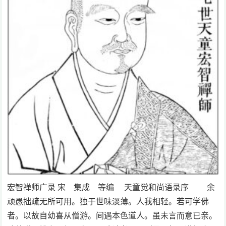
宏智禅师广录 宋 集成 等编 天童觉和尚语录序 余
顽愚拙疏无所可用。独于世味淡薄。人我相轻。若可学佛
者。以故自幼喜从僧游。间遇本色道人。虽未言而意已亲。