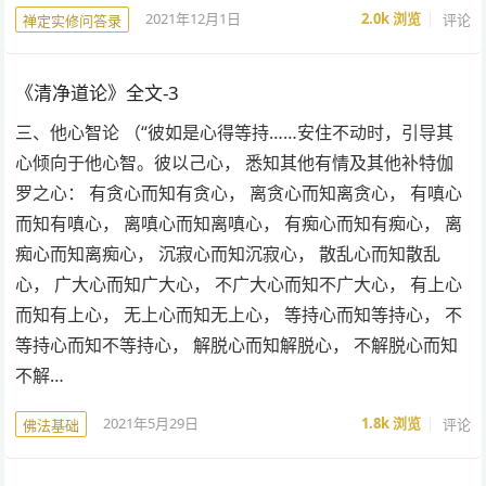
2021年12月1日
2.0k
浏览
评论
禅定实修问答录
《清净道论》全文-3
三、他心智论 （“彼如是心得等持……安住不动时，引导其
心倾向于他心智。彼以己心， 悉知其他有情及其他补特伽
罗之心： 有贪心而知有贪心， 离贪心而知离贪心， 有嗔心
而知有嗔心， 离嗔心而知离嗔心， 有痴心而知有痴心， 离
痴心而知离痴心， 沉寂心而知沉寂心， 散乱心而知散乱
心， 广大心而知广大心， 不广大心而知不广大心， 有上心
而知有上心， 无上心而知无上心， 等持心而知等持心， 不
等持心而知不等持心， 解脱心而知解脱心， 不解脱心而知
不解…
2021年5月29日
1.8k
浏览
评论
佛法基础