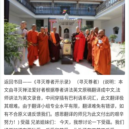
返回书目——《寻灭尊者开示录》 （寻灭尊者） (说明：本
文由寻灭禅法爱好者根据尊者讲法英文原稿翻译成中文,法
师讲法为英文录音，中间穿插有巴利语系词汇，此文翻译极
其艰难。由于翻译小组专业水平有限，翻译难免有错谬，如
有不合原义请反馈我们。感恩翻译的师兄为此文付出的艰辛
努力！) 受蕴 兄弟姐妹们： 今天，我想讨论一下受蕴。我们