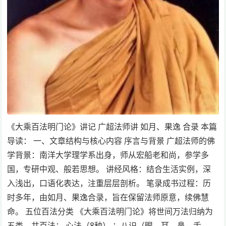
《大乘百法明门论》讲记 广超法师讲 如月、果逸 合录 本篇
导读： 一、文章结构与核心内容 序言与背景 广超法师的佛
学背景：南洋大学理学系出身，师从宏船老和尚，参学多
国，专研中观、般若思想。 讲经风格：结合生活实例，深
入浅出，口语化表达，注重层层剖析。 笔录成书过程：历
时多年，由如月、果逸合录，旨在保留法师原意，续佛慧
命。 五位百法分类 《大乘百法明门论》将世间万法归纳为
五类，共百法： 心法（8种） ：八识（眼、耳、鼻、舌、