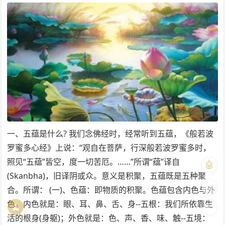
一、五蕴是什么? 我们念佛经时，经常听到五蕴，《般若波
罗蜜多心经》上说：“观自在菩萨，行深般若波罗蜜多时，
照见“五蕴”皆空，度一切苦厄。……”所谓“蕴”译自
🤖
(Skanbha)，旧译阴或众。意义是积聚，五蕴既是五种聚
🎨
合。所谓： (一)、色蕴：即物质的积聚。色蕴包含内色与外
色。内色就是：眼、耳、鼻、舌、身--五根：我们所依靠生
🧘
🌓
活的根身(身躯)；外色就是：色、声、香、味、触--五境：