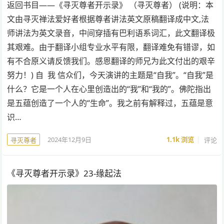
返回书目——《寻灭尊者开示录》 （寻灭尊者） (说明：本
文由寻灭禅法爱好者根据尊者讲法英文原稿翻译成中文,法
师讲法为英文录音，中间穿插有巴利语系词汇，此文翻译极
其艰难。由于翻译小组专业水平有限，翻译难免有错谬，如
有不合原义请反馈我们。感恩翻译的师兄为此文付出的艰辛
努力！) 自 我 信众们，今天演讲的主题是“自我”。“自我”是
什么？它是一个人在心里创造出的“我”和“我的”。佛陀指出
是五蕴创造了一个人的“生命”。我之前有解释过，五蕴是意
识…
2024年12月9日
1.1k
浏览
评论
寻灭尊者
《寻灭尊者开示录》23-缘起法