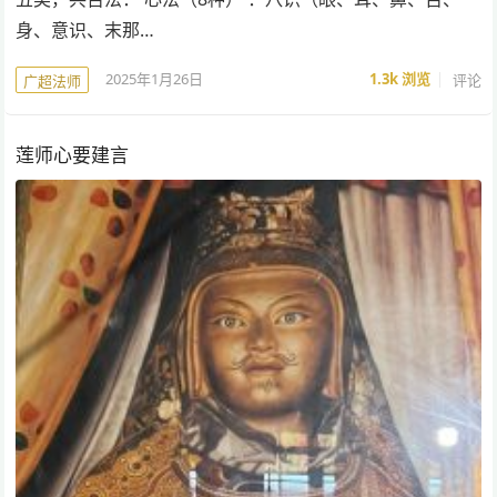
身、意识、末那…
2025年1月26日
1.3k
浏览
评论
广超法师
莲师心要建言