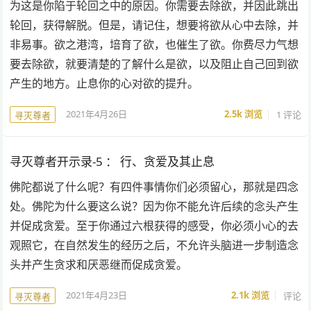
为这是你陷于轮回之中的原因。你需要去除欲，并因此跳出
轮回，获得解脱。但是，请记住，想要将欲从心中去除，并
非易事。欲之港湾，培育了欲，也催生了欲。你费尽力气想
要去除欲，就要清楚的了解什么是欲，以及阻止自己回到欲
产生的地方。止息你的心对欲的提升。
2021年4月26日
2.5k
浏览
1 评论
寻灭尊者
寻灭尊者开示录-5 ： 行、贪爱及其止息
佛陀都说了什么呢？有四件事情你们必须留心，那就是四念
处。佛陀为什么要这么说？因为你不能允许后续的念头产生
并促成贪爱。至于你通过六根获得的感受，你必须小心的去
观照它，在自然发生的经历之后，不允许头脑进一步制造念
头并产生贪求和厌恶继而促成贪爱。
2021年4月23日
2.1k
浏览
评论
寻灭尊者