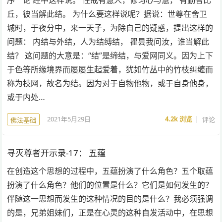
丘，彼当解此结。 为什么要这样说呢？据说：世尊在舍卫
城时，于夜分中，来一天子，为除自己的疑惑，提出这样的
问题： 内结与外结，人为结缚结， 瞿昙我问汝，谁当解此
结？ 这问题的大意是：“结”是缔结，与爱网同义。因为上下
于色等所缘境界而屡屡生起爱着，犹如竹丛中的竹枝纠缠而
称为枝网，故名为结。因为对于自物他物，或于自身他身，
或于内处…
2021年5月29日
4.2k
浏览
评论
佛法基础
寻灭尊者开示录-17： 五蕴
在创造这个思想的过程中，五蕴扮演了什么角色？五个取蕴
扮演了什么角色？他们的位置是什么？它们是如何发生的？
伴随这一思想而发生的这种情况的目的是什么？我必须强调
的是，兄弟姐妹们，正是在心灵的这种自发活动中，在思想