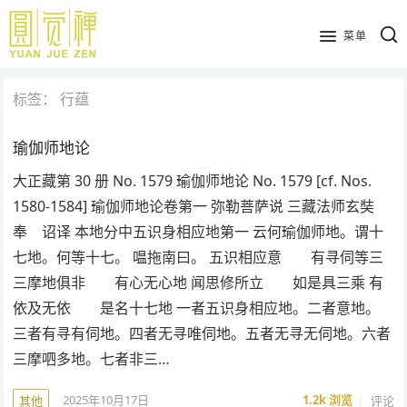
跳
到
菜单
主
要
标签：
行蕴
内
容
瑜伽师地论
大正藏第 30 册 No. 1579 瑜伽师地论 No. 1579 [cf. Nos.
1580-1584] 瑜伽师地论卷第一 弥勒菩萨说 三藏法师玄奘
奉 诏译 本地分中五识身相应地第一 云何瑜伽师地。谓十
七地。何等十七。 嗢拖南曰。 五识相应意 有寻伺等三
三摩地俱非 有心无心地 闻思修所立 如是具三乘 有
依及无依 是名十七地 一者五识身相应地。二者意地。
三者有寻有伺地。四者无寻唯伺地。五者无寻无伺地。六者
三摩呬多地。七者非三…
2025年10月17日
1.2k
浏览
评论
其他