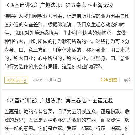
《四圣谛讲记》广超法师：第五卷 集～业海无边
佛特别为我们阐明业力因果，但是佛所开演的业力因果与印
度外道的有些差别。根据佛法说，我们众生起心动念的时
候， 如果对外境迷惑执著，生起种种执著的烦恼心，去做
种种行为，此时所做的行为就有所谓的业。这些行为可以分
为身、口、意三方面：用身体来做的，称为身业；用口来说
的，称为口业；心中所想的，称为意业。这些身、口、意业
的行为造作将来会有果报，这是佛对业的解释。
2020年12月26日
2.2k
浏览
评论
四圣谛讲记
《四圣谛讲记》广超法师：第三卷 苦～五蕴无我
五蕴是佛教的专有名词，旧译为五阴或五众。蕴是积聚、收
藏的意思；五蕴是五种能够遮盖我们的东西，而收藏住，聚
在一起的意思。它们是色蕴、受蕴、想蕴、行蕴、识蕴。佛