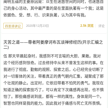
阐明五蕴的主要原因是：众生在迷惑世间的同时，也迷惑自
己的身心活动，其中最严重的是在里面执著有一个我；这是
依据色、受、想、行、识来执著，认为其中有我。
2020年12月23日
2.5k
浏览
评论
四圣谛讲记
灭苦之道——尊者阿姜摩诃布瓦谈禅修经历(开示汇编之
二)
伍 那天早晨起身时，我感到不可言喻的大胆、果敢。我对
这个经历感到惊奇。过去修持中从来不曾发生这样的事。在
我进行了彻底、勤勉的观照、探索之后，心已经完全切断了
对一切客体的关注，带着真正的勇气朝内汇集，凝聚成了那
个壮观的静止。出定时，它依旧带着不怕死的勇气。我现在
知道正确的探索技巧了，可以肯定下次痛感再出现，也不惧
怕了。那些痛感说到底，都有一样的属性。身体是同一个。
智慧也同样是我的能力。因此我对于痛感与死亡无所畏惧。