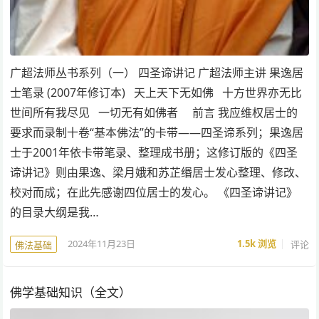
广超法师丛书系列（一） 四圣谛讲记 广超法师主讲 果逸居
士笔录 (2007年修订本) 天上天下无如佛 十方世界亦无比
世间所有我尽见 一切无有如佛者 前言 我应维权居士的
要求而录制十卷“基本佛法”的卡带——四圣谛系列；果逸居
士于2001年依卡带笔录、整理成书册；这修订版的《四圣
谛讲记》则由果逸、梁月娥和苏芷缗居士发心整理、修改、
校对而成；在此先感谢四位居士的发心。 《四圣谛讲记》
的目录大纲是我…
2024年11月23日
1.5k
浏览
评论
佛法基础
佛学基础知识（全文）