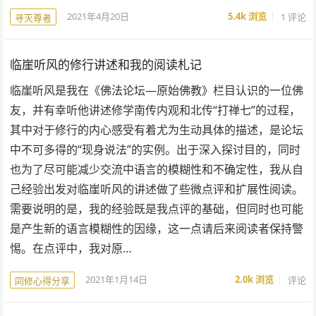
2021年4月20日
5.4k
浏览
1 评论
寻灭尊者
临崖听风的修行讲述和我的阅读札记
临崖听风是我在《佛法论坛—原始佛教》栏目认识的一位佛
友，并有幸听他讲述修学南传内观和北传“打禅七”的过程，
其中对于修行的内心感受有着尤为生动具体的描述，是论坛
中不可多得的“现身说法”的实例。出于深入探讨目的，同时
也为了尽可能减少交流中语言的模糊性和不确定性，我从自
己经验出发对临崖听风的讲述做了些微点评和扩展性阅读。
需要说明的是，我的经验既是我点评的基础，但同时也可能
是产生新的语言模糊性的因缘，这一点请后来阅读者保持警
惕。在点评中，我对原…
2021年1月14日
2.0k
浏览
评论
同修心得分享