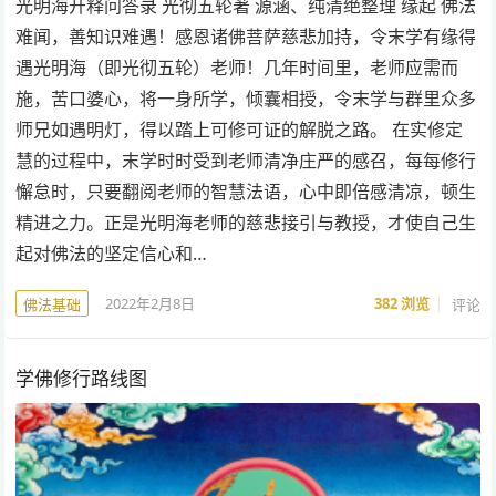
光明海开释问答录 光彻五轮著 源涵、纯清绝整理 缘起 佛法
难闻，善知识难遇！感恩诸佛菩萨慈悲加持，令末学有缘得
遇光明海（即光彻五轮）老师！几年时间里，老师应需而
施，苦口婆心，将一身所学，倾囊相授，令末学与群里众多
师兄如遇明灯，得以踏上可修可证的解脱之路。 在实修定
慧的过程中，末学时时受到老师清净庄严的感召，每每修行
懈怠时，只要翻阅老师的智慧法语，心中即倍感清凉，顿生
精进之力。正是光明海老师的慈悲接引与教授，才使自己生
起对佛法的坚定信心和…
2022年2月8日
382
浏览
评论
佛法基础
学佛修行路线图