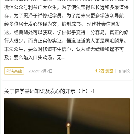
微信公众号利益广大众生。为了使法宝得以长远和多渠道保
存，为了惠泽于禅修班学员，为了给未来更多学法众导航，
经多位居士发心转译为文，编制成书。 现代社会信息发
达，经典随处可以获取，学佛似乎变得十分容易，真正的修
行人很少，而真正实修实证，悟道证道的人更是凤毛麟角。
末法众生，要么对修道不生信心，认为虚无缥缈和遥不可
及；要么陷入口头鸡汤，无…
2022年2月2日
1.2万
浏览
9 评论
佛法基础
关于佛学基础知识及发心的开示（上）-1