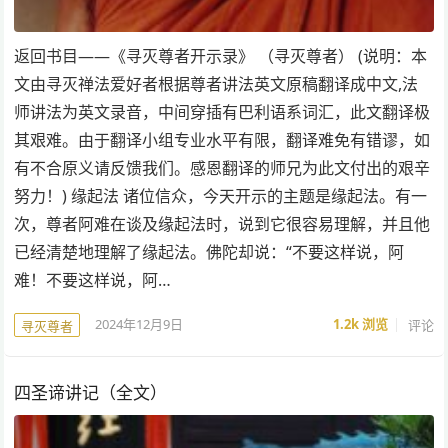
返回书目——《寻灭尊者开示录》 （寻灭尊者） (说明：本
文由寻灭禅法爱好者根据尊者讲法英文原稿翻译成中文,法
师讲法为英文录音，中间穿插有巴利语系词汇，此文翻译极
其艰难。由于翻译小组专业水平有限，翻译难免有错谬，如
有不合原义请反馈我们。感恩翻译的师兄为此文付出的艰辛
努力！) 缘起法 诸位信众，今天开示的主题是缘起法。有一
次，尊者阿难在谈及缘起法时，说到它很容易理解，并且他
已经清楚地理解了缘起法。佛陀却说：“不要这样说，阿
难！不要这样说，阿…
2024年12月9日
1.2k
浏览
评论
寻灭尊者
四圣谛讲记（全文）