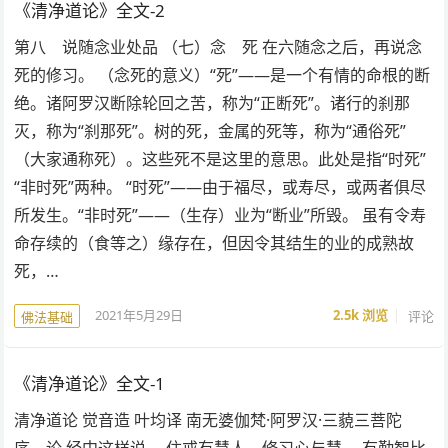
《清净道论》全文-2
第八 说随念业处品 （七）念 死 在六随念之后，再说念
死的修习。 （念死的意义）“死”——是一个有情的命根的断
绝。诸阿罗汉断除轮回之苦，称为“正断死”。诸行的刹那
灭，称为“刹那死”。树的死，金属的死等，称为“通俗死”
（大家通称死）。这些死不是这里的意思。此处是指“时死”
“非时死”两种。 “时死”——由于福尽，或寿尽，或两者俱尽
所发生。“非时死”——（生存）业为“断业”所毁。 虽有令寿
命存续的（食等之）缘存在，但因令其结生的业的成熟故
死，…
2021年5月29日
2.5k
浏览
评论
佛法基础
《清净道论》全文-1
清净道论 觉音造 叶均译 南无婆伽梵·阿罗汉·三藐三菩陀
序 论 经中这样说。 住戒有慧人，修习心与慧， 有勤智比