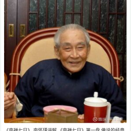
《南禅七日》 南怀瑾讲解 《南禅七日》第一盘 佛说的经典