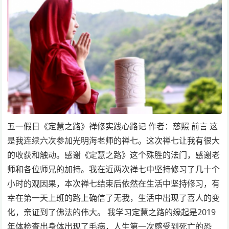
五一假日《定慧之路》禅修实践心路记 作者：慈照 前言 这
是我连续六次参加光明海老师的禅七。这次禅七让我有很大
的收获和触动。感谢《定慧之路》这个殊胜的法门，感谢老
师和各位师兄的加持。我在近两次禅七中坚持修习了几十个
小时的观因果，本次禅七结束后依然在生活中坚持修习，有
幸在第一天上班的路上确信了无我，生活中出现了喜人的变
化，亲证到了佛法的伟大。 我学习定慧之路的缘起是2019
年体检查出身体出现了毛病，人生第一次感受到死亡的恐