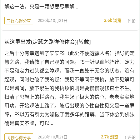
解这一法，只是一颗想要尽早解…
2020年10月21日
2.6k
浏览
评论
同修心得分享
从这里出发(定慧之路禅修体会)[转载]
之后十分有幸遇到了某某FS（此处不便透露人名）指导的定
慧之路，我请教了自己观的问题。FS一针见血地指出：定力
不足和定力过头都会障观，而我一直处于无念的状态，没有
起观，同时也破了我的疑：我见不等同于我执，放下见解可
以是瞬间，放下累生的我执烦恼则是要慢慢观修直至不生。
扫清了思想上的拦路石，我生起了极大的信心，老老实实地
用功，开始观法上路了。随后出现的心性自性见又是一道屏
障，FS以万有引力为喻破了我多年的错解，当下体会到佛法
确是真实不虚，可以…
2020年10月21日
2.7k
浏览
1 评论
同修心得分享