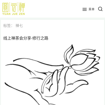
跳
到
菜单
主
要
标签：
禅七
内
容
线上禅茶会分享-修行之路