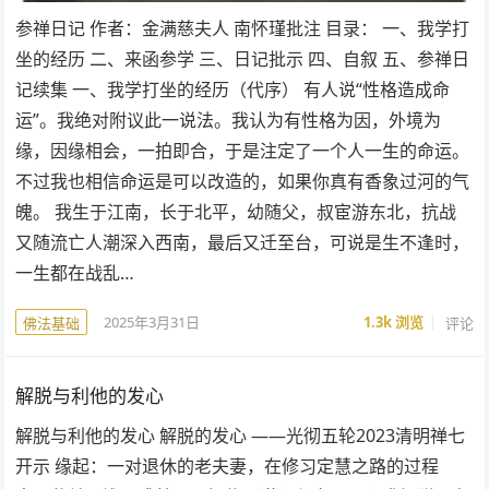
参禅日记 作者：金满慈夫人 南怀瑾批注 目录： 一、我学打
坐的经历 二、来函参学 三、日记批示 四、自叙 五、参禅日
记续集 一、我学打坐的经历（代序） 有人说“性格造成命
运”。我绝对附议此一说法。我认为有性格为因，外境为
缘，因缘相会，一拍即合，于是注定了一个人一生的命运。
不过我也相信命运是可以改造的，如果你真有香象过河的气
魄。 我生于江南，长于北平，幼随父，叔宦游东北，抗战
又随流亡人潮深入西南，最后又迁至台，可说是生不逢时，
一生都在战乱…
2025年3月31日
1.3k
浏览
评论
佛法基础
解脱与利他的发心
解脱与利他的发心 解脱的发心 ——光彻五轮2023清明禅七
开示 缘起：一对退休的老夫妻，在修习定慧之路的过程