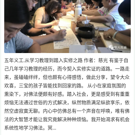
五年义工.从学习教理到踏入实修之路 作者：慈光 有鉴于自
己几年学习教理的经历，而今契入实修实证的道路。一路走
来，虽磕磕绊绊，但也颇有心得感悟，做此分享，望令大众
欢喜，三宝的孩子皆能找到回家的路。 从小在家庭氛围的
熏染下，对佛法便颇有好感。踏入社会，更是感受到有重重
烦恼无法通过世俗的方式解决，纵然物质满足纵欲享乐，依
然空虚寂寞无聊。内心中仿佛总有一个声音在呼唤，唯有佛
法的大智慧才能让我究竟解决种种烦恼。我开始渴求有机会
系统性地学习佛法。冥…