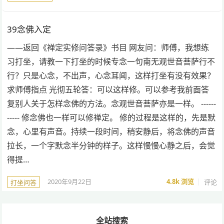
39念佛入定
——返回《禅定实修问答录》书目 网友问：师傅，我想练
习打坐，请教一下打坐的时候专念一句南无观世音菩萨行不
行？只是心念，不出声，心念耳闻，这样打坐有没有效果？
求师傅指点 光彻五轮答：可以这样修。可以参考我前面答
复别人关于怎样念佛的方法。念观世音菩萨亦是一样。 ------
----- 修念佛也一样可以修禅定。 修的过程是这样的，先是默
念，心里有声音。持续一段时间，稍安静后，将念佛的声音
拉长，一个字默念半分钟的样子。这样慢慢心静之后，会觉
得提…
2020年9月22日
4.8k
浏览
评论
打坐问答
全站搜索