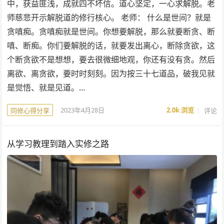
中，获益匪浅，成就四不坏信。道心坚定，一心求解脱。老
师慈悲开示解脱道的修行核心。 老师： 什么是世间？就是
贪嗔痴。贪嗔痴就是世间。你想要解脱，那么就要断贪、断
嗔、断痴。你们要解脱的话，就要发出离心，断除贪欲，这
个断贪欲不是想想，要去很微细地观，你还有没有贪。然后
离欲、离贪欲，要时时刻刻。因为按三十七道品，破我见就
是觉悟、就是见道。…
2023年4月28日
2.0k
浏览
评论
同修心得分享
从学习教理到踏入实修之路