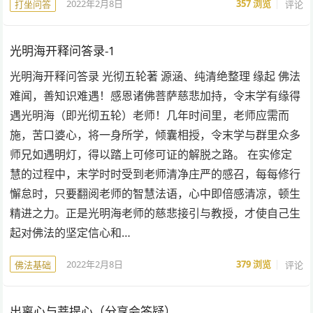
2022年2月8日
357
浏览
评论
打坐问答
光明海开释问答录-1
光明海开释问答录 光彻五轮著 源涵、纯清绝整理 缘起 佛法
难闻，善知识难遇！感恩诸佛菩萨慈悲加持，令末学有缘得
遇光明海（即光彻五轮）老师！几年时间里，老师应需而
施，苦口婆心，将一身所学，倾囊相授，令末学与群里众多
师兄如遇明灯，得以踏上可修可证的解脱之路。 在实修定
慧的过程中，末学时时受到老师清净庄严的感召，每每修行
懈怠时，只要翻阅老师的智慧法语，心中即倍感清凉，顿生
精进之力。正是光明海老师的慈悲接引与教授，才使自己生
起对佛法的坚定信心和…
2022年2月8日
379
浏览
评论
佛法基础
出离心与菩提心（分享会答疑）