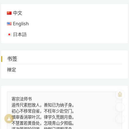
中文
English
日本語
书签
禅定
🤖
寄宗法师书
遥传尺素慰故人，善知已为纳子身。
🎨
初心不移常自省，不枉年少赴空门。
慎审香消翠叶沉，律学久荒朗月昏。
🧘
🌓
不慧置若黄昏处，怎晓青山夕照临。