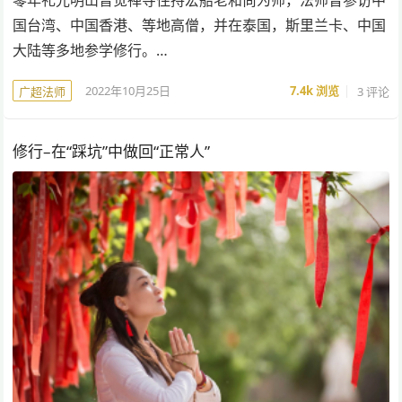
零年礼光明山普觉禅寺住持宏船老和尚为师，法师曾参访中
国台湾、中国香港、等地高僧，并在泰国，斯里兰卡、中国
大陆等多地参学修行。…
2022年10月25日
7.4k
浏览
3 评论
广超法师
修行–在“踩坑”中做回“正常人”