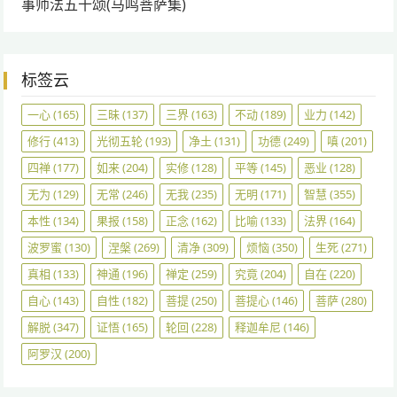
事师法五十颂(马鸣菩萨集)
标签云
一心
(165)
三昧
(137)
三界
(163)
不动
(189)
业力
(142)
修行
(413)
光彻五轮
(193)
净土
(131)
功德
(249)
嗔
(201)
四禅
(177)
如来
(204)
实修
(128)
平等
(145)
恶业
(128)
无为
(129)
无常
(246)
无我
(235)
无明
(171)
智慧
(355)
本性
(134)
果报
(158)
正念
(162)
比喻
(133)
法界
(164)
波罗蜜
(130)
涅槃
(269)
清净
(309)
烦恼
(350)
生死
(271)
真相
(133)
神通
(196)
禅定
(259)
究竟
(204)
自在
(220)
自心
(143)
自性
(182)
菩提
(250)
菩提心
(146)
菩萨
(280)
解脱
(347)
证悟
(165)
轮回
(228)
释迦牟尼
(146)
阿罗汉
(200)