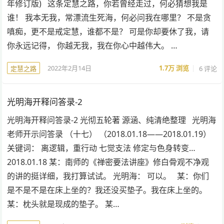
年修订版) 这条定慧之路，你若曾经走过，何必猜想我是
谁！ 我本无我，常漂流生死海，何必问我在哪里？ 不是贪
嗔痴，更不是戒定慧，谁都不是？ 可是你却要休了我，请
你永远记得， 你越无我，我在你心中越伟大。 …
2022年2月14日
1.7万
浏览
6 评论
定慧之路
光明海开释问答录-2
光明海开释问答录-2 光彻五轮著 源涵、纯清绝整理 光明海
老师开示问答录 （十七） （2018.01.18——2018.01.19）
关键词： 离逻辑，重行动 七觉支法 修定与色身转变…
2018.01.18 某：南师的《禅密要法讲座》修白骨观不净观
的讲的挺详细，我打算试试。 光明海： 可以。 某：你们
是不是不是在床上坐的？我还没买垫子。我在床上坐的。
某：枕头就是现成的垫子。 某…