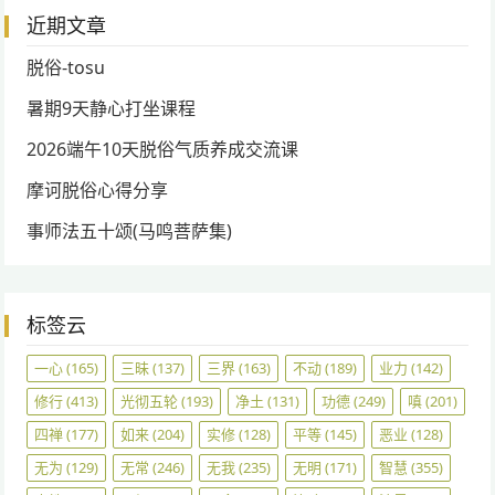
近期文章
脱俗-tosu
暑期9天静心打坐课程
2026端午10天脱俗气质养成交流课
摩诃脱俗心得分享
事师法五十颂(马鸣菩萨集)
标签云
一心
(165)
三昧
(137)
三界
(163)
不动
(189)
业力
(142)
修行
(413)
光彻五轮
(193)
净土
(131)
功德
(249)
嗔
(201)
四禅
(177)
如来
(204)
实修
(128)
平等
(145)
恶业
(128)
无为
(129)
无常
(246)
无我
(235)
无明
(171)
智慧
(355)