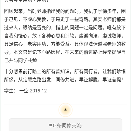
只有今生用功再用功！
回顾起来，当时老师指出我的问题时，我执于学佛多年，困
于己见，不虚心受教，于是走了一些弯路。其实老师们都是
过来人，眼睛是雪亮的，指出的问题一定是问题。唯有放下
自我和慢心，放下各种心思和计较，虔诚向法，虔诚敬师，
具足信心，老实用功，方能受益。具体观法请遵照老师的教
导，本文只是记下心路历程，在未来的前进路上经常提醒自
己并与同学共勉！
十分感恩前行路上的所有善知识，所有同行者，让我们珍惜
所缘，从定慧之路出发，同修共进，早证解脱，早证菩提！
学生： 一空 2019.12
🧘
💬
0
条同修交流
›