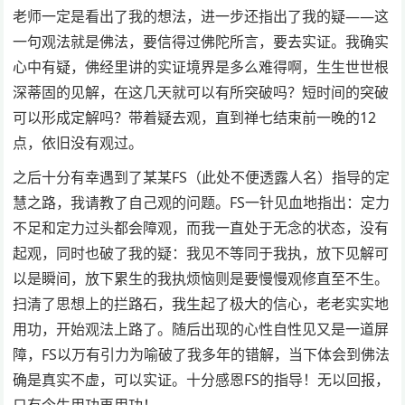
老师一定是看出了我的想法，进一步还指出了我的疑——这
一句观法就是佛法，要信得过佛陀所言，要去实证。我确实
心中有疑，佛经里讲的实证境界是多么难得啊，生生世世根
深蒂固的见解，在这几天就可以有所突破吗？短时间的突破
可以形成定解吗？带着疑去观，直到禅七结束前一晚的12
点，依旧没有观过。
之后十分有幸遇到了某某FS（此处不便透露人名）指导的定
慧之路，我请教了自己观的问题。FS一针见血地指出：定力
不足和定力过头都会障观，而我一直处于无念的状态，没有
起观，同时也破了我的疑：我见不等同于我执，放下见解可
以是瞬间，放下累生的我执烦恼则是要慢慢观修直至不生。
扫清了思想上的拦路石，我生起了极大的信心，老老实实地
用功，开始观法上路了。随后出现的心性自性见又是一道屏
障，FS以万有引力为喻破了我多年的错解，当下体会到佛法
确是真实不虚，可以实证。十分感恩FS的指导！无以回报，