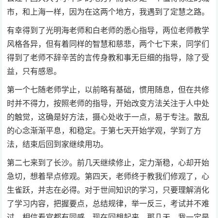
市，和上海一样，因为在这两个地方，我遇到了定慧之路。
有幸得到了光明海老师和白老师的悉心指导，两位老师教学
风格各异，但有着同样的智慧和慈悲，两个七下来，同学们
得到了老师不辞辛苦的言传身教和事无巨细的指导，除了受
益，只有感恩。
第一个七随老师学止，以前略有基础，惯用随息，但在共修
时并不得力，按照老师的指导，开始改变方法关注于人中处
的触觉，这确是好方法，摄心处收于一点，易于专注。散乱
的心念渐渐平息，和稳定。于第七天开始学观，学到了方
法，结束后回到家继续用功。
第二七来到了长沙。前几天继续修止，定力渐稳，心却开始
急切，想着早点修观。第四天，老师终于教我们修观了，心
生雀跃，并志在必得。对于世间知识的学习，只要理解消化
了学习内容，把握要点，总结规律，举一反三，考试并不难
过，相信看官都有同感。现在回想起来，那几天，我一定是