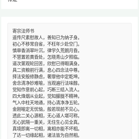
寄宗法师书
遥传尺素慰故人，善知已为纳子身。
初心不移常自省，不枉年少赴空门。
慎审香消翠叶沉，律学久荒朗月昏。
不慧置若黄昏处，怎晓青山夕照临。
道次第观轮回苦，欣慰已得暇满身。
具二资粮前行满，息心四念法中尊。
择法安般修静虑，奢摩他中定乾坤。
舍念清净妙难喻，当观遍行法味醇。
觉知作意前心起，巧断三结入流人。
四大烽烟从业起，觉知朦胧不精神。
气入中柱天地通，持心清净净五轮。
金刚喻定无忧恼，般若现前不见心。
透此二关心源相，无心道人堪可称。
无心犹隔一重关，无住生心见全真。
真境即离一切相，离相亦能不坏相。
了达一切缘起相，诸法皆为自然相。