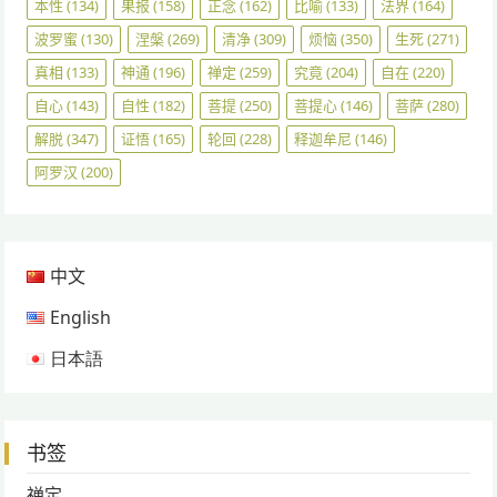
本性
(134)
果报
(158)
正念
(162)
比喻
(133)
法界
(164)
波罗蜜
(130)
涅槃
(269)
清净
(309)
烦恼
(350)
生死
(271)
真相
(133)
神通
(196)
禅定
(259)
究竟
(204)
自在
(220)
自心
(143)
自性
(182)
菩提
(250)
菩提心
(146)
菩萨
(280)
解脱
(347)
证悟
(165)
轮回
(228)
释迦牟尼
(146)
阿罗汉
(200)
中文
English
日本語
书签
禅定