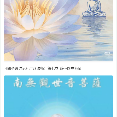
《四圣谛讲记》广超法师：第七卷 道～以戒为师