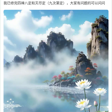
我已修完四禅八定和灭尽定（九次第定），大家有问题的可以问问