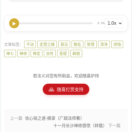
▶
0.0%
文章标签：
不动
定慧之路
我见
散乱
智慧
清净
烦恼
禅七
禅修
禅定
自性
菩提
解脱
若法义对您有所助益，欢迎随喜护持
🙏
随喜打赏支持
上一篇
信心铭之道-摘录（广超法师著）
十一月长沙禅修感悟（转载）
下一篇