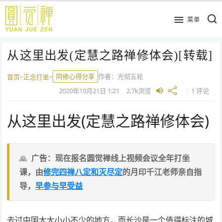
跳
到
菜单
主
要
从这里出发(定慧之路禅修体会)[转载]
内
容
同修心得分享
作者：
光彻五轮
首页
>
正念打坐
>
2020年10月21日
1:21
2.7k
浏览
1 评论
从这里出发(定慧之路禅修体会)
广告：现在报名圆觉禅线上视频会议全年打坐
课，由
修完四禅八定和灭尽定
的月印千江老师亲自指
导，
早参与早受益
去过中国大大小小不少的地方，而长沙是一个值得标注的城