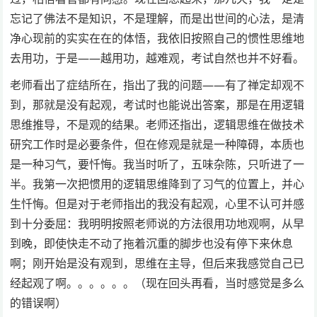
忘记了佛法不是知识，不是理解，而是出世间的心法，是清
净心现前的实实在在的体悟，我依旧按照自己的惯性思维地
去用功，于是——越用功，越难观，考试自然也并不好看。
老师看出了症结所在，指出了我的问题——有了禅定却观不
到，那就是没有起观，考试时也能说出答案，那是在用逻辑
思维推导，不是观的结果。老师还指出，逻辑思维在做技术
研究工作时是必要条件，但在修观是就是一种障碍，本质也
是一种习气，要忏悔。我当时听了，五味杂陈，只听进了一
半。我第一次把惯用的逻辑思维降到了习气的位置上，并心
生忏悔。但是对于老师指出的我没有起观，心里不认可并感
到十分委屈：我明明按照老师说的方法很用功地观啊，从早
到晚，即使快走不动了拖着沉重的脚步也没有停下来休息
啊；刚开始是没有观到，思维在主导，但后来我感觉自己已
经起观了啊。。。。。。（现在回头再看，当时感觉是多么
的错误啊）