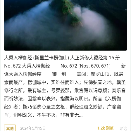
大乘入楞伽经 (斯里兰卡楞伽山) 大正新修大藏经第 16 册
No. 672 大乘入楞伽经 No. 672 [Nos. 670, 671] 新
译大乘入楞伽经序 御 制 盖闻：摩罗山顶，既最
崇而最严，楞伽城中，实难往而难入；先佛弘宣之地，曩圣
修行之所。爰有城主，号罗婆那，乘宫殿以谒尊颜；奏乐音
而祈妙法，因鬘峰以表兴，指藏海以明宗。所言《入楞伽
经》者：斯乃诸佛心量之玄枢，群经理窟之妙键，广喻幽
旨，洞明深义，不生不灭，非有非无…
2024年5月15日
1.2k
浏览
评论
其他