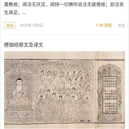
重教故；闻法无厌足，闻持一切佛所说法无疲倦故；如法资
生具足，…
2025年1月9日
1.2k
浏览
评论
其他
楞伽经原文及译文