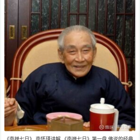
《南禅七日》 南怀瑾讲解 《南禅七日》第一盘 佛说的经典