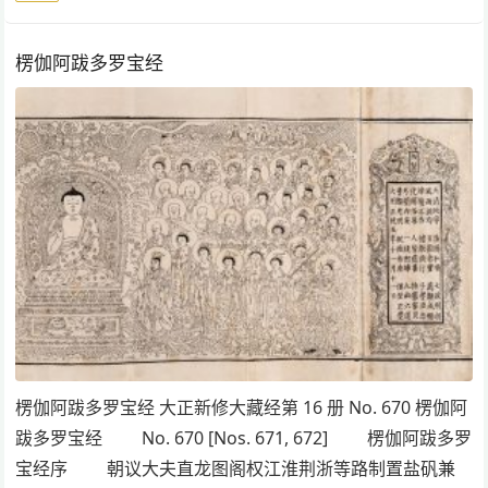
楞伽阿跋多罗宝经
楞伽阿跋多罗宝经 大正新修大藏经第 16 册 No. 670 楞伽阿
跋多罗宝经 No. 670 [Nos. 671, 672] 楞伽阿跋多罗
宝经序 朝议大夫直龙图阁权江淮荆浙等路制置盐矾兼