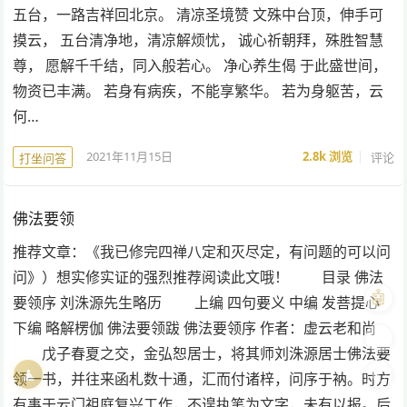
五台，一路吉祥回北京。 清凉圣境赞 文殊中台顶，伸手可
摸云， 五台清净地，清凉解烦忧， 诚心祈朝拜，殊胜智慧
尊， 愿解千千结，同入般若心。 净心养生偈 于此盛世间，
物资已丰满。 若身有病疾，不能享繁华。 若为身躯苦，云
何…
2021年11月15日
2.8k
浏览
评论
打坐问答
佛法要领
推荐文章：《我已修完四禅八定和灭尽定，有问题的可以问
问》）想实修实证的强烈推荐阅读此文哦！ 目录 佛法
🤖
要领序 刘洙源先生略历 上编 四句要义 中编 发菩提心
下编 略解楞伽 佛法要领跋 佛法要领序 作者：虚云老和尚
🎨
戊子春夏之交，金弘恕居士，将其师刘洙源居士佛法要
🧘
🌓
领一书，并往来函札数十通，汇而付诸梓，问序于衲。时方
有事于云门祖庭复兴工作，不遑执笔为文字，未有以报。后