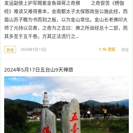
发运副使上护军赐紫金鱼袋蒋之奇撰 之奇尝苦《楞伽
经》难读又难得善本，会南都太子太保致政张公施此经，而
眉山苏子瞻为书而刻之板，以为金山常住。金山长老佛印大
师了元持以见寄，之奇为之言曰：佛之所说经总十二部，而
其多至于五千卷。方其正法流行之…
2024年5月13日
1.1k
浏览
评论
其他
2024年5月17日五台山9天禅旅