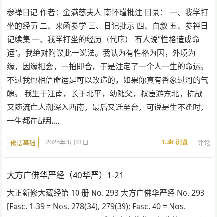
参禅日记 作者：金满慈夫人 南怀瑾批注 目录： 一、我学打
坐的经历 二、来函参学 三、日记批示 四、自叙 五、参禅日
记续集 一、我学打坐的经历（代序） 有人说“性格造成命
运”。我绝对附议此一说法。我认为有性格为因，外境为
缘，因缘相会，一拍即合，于是注定了一个人一生的命运。
不过我也相信命运是可以改造的，如果你真有香象过河的气
魄。 我生于江南，长于北平，幼随父，叔宦游东北，抗战
又随流亡人潮深入西南，最后又迁至台，可说是生不逢时，
一生都在战乱…
2025年3月31日
1.3k
浏览
评论
佛法基础
大方广佛华严经（40华严）1-21
大正新修大藏经第 10 册 No. 293 大方广佛华严经 No. 293
[Fasc. 1-39 = Nos. 278(34), 279(39); Fasc. 40 = Nos.