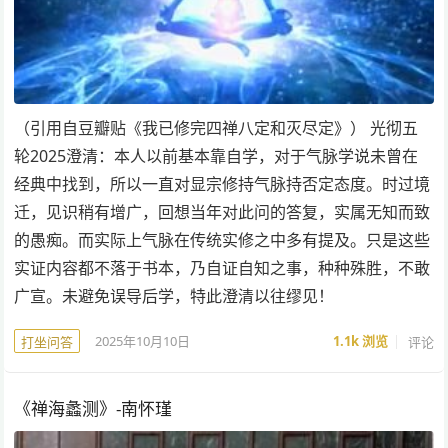
（引用自豆瓣贴《我已修完四禅八定和灭尽定》） 光彻五
轮2025澄清：本人以前基本靠自学，对于气脉学说未曾在
经典中找到，所以一直对显宗修持气脉持否定态度。时过境
迁，见识稍有增广，回想当年对此问的答复，实属无知而致
的愚痴。而实际上气脉在传统实修之中多有提及。只是这些
实证内容都不落于书本，乃自证自知之事，种种殊胜，不敢
广宣。未避免误导后学，特此澄清以往缪见！
2025年10月10日
1.1k
浏览
评论
打坐问答
《禅海蠡测》-南怀瑾