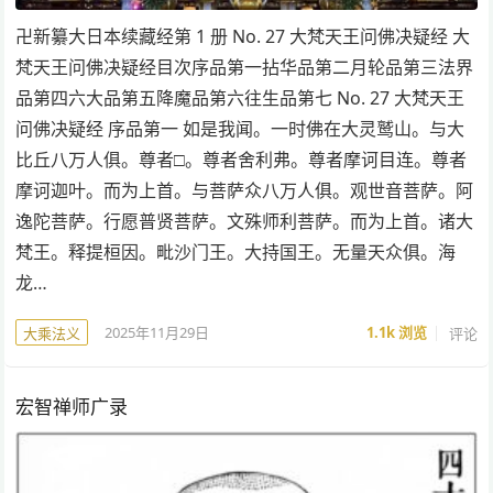
卍新纂大日本续藏经第 1 册 No. 27 大梵天王问佛决疑经 大
梵天王问佛决疑经目次序品第一拈华品第二月轮品第三法界
品第四六大品第五降魔品第六往生品第七 No. 27 大梵天王
问佛决疑经 序品第一 如是我闻。一时佛在大灵鹫山。与大
比丘八万人俱。尊者□。尊者舍利弗。尊者摩诃目连。尊者
摩诃迦叶。而为上首。与菩萨众八万人俱。观世音菩萨。阿
逸陀菩萨。行愿普贤菩萨。文殊师利菩萨。而为上首。诸大
梵王。释提桓因。毗沙门王。大持国王。无量天众俱。海
龙…
2025年11月29日
1.1k
浏览
评论
大乘法义
宏智禅师广录