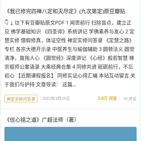
《我已修完四禅八定和灭尽定》(九次第定)原豆瓣贴
👇 ↓ 往下有豆瓣贴原文PDF 1 闻思前行 扫除盲点，建立正
见 佛学基础知识 《四圣谛》系统讲记 学佛素养与发心 2 定
慧实修 借假修真，体证空性 禅定实修问答录 《定慧之路》
专栏 各宗大德开示录 中医养生与瑜伽辅助 3 圆顿法义 圆觉
清净，直指人心 《圆觉经》深度讲记 《心经》般若智慧 禅
宗祖师公案语录 大乘经典合集 4 同修共进 砥砺前行，不忘
初心 【近期课程报名】 同修实证心得汇编 本站互动留言 关
于我们与护持 文章导读： 这篇…
2022年3月25日
3.8万
浏览
10 评论
禅定实修问答录
《信心铭之道》广超法师（著）