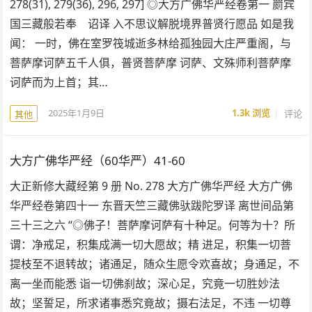
278(31), 279(36), 296, 297] ◎大方广佛华严经卷第一 罽宾
国三藏般若奉 诏译 入不思议解脱境界普贤行愿品 如是我
闻： 一时，佛在室罗筏城逝多林给孤独园大庄严重阁，与
菩萨摩诃萨五千人俱，普贤菩萨摩 诃萨、文殊师利菩萨摩
诃萨而为上首；其…
2025年1月9日
1.3k
浏览
评论
其他
大方广佛华严经（60华严）41-60
大正新修大藏经第 9 册 No. 278 大方广佛华严经 大方广佛
华严经卷第四十一 东晋天竺三藏佛驮跋陀罗译 离世间品第
三十三之六 “◎佛子！菩萨摩诃萨有十种足。何等为十？所
谓：净戒足，积集成满一切大愿故；精 进足，积集一切菩
提枝至不退转故；诸通足，随众生愿令欢喜故；身通足，不
离一坐而能悉 诣一切佛刹故；深心足，究竟一切胜妙法
故；坚誓足，所求诸事悉究竟故；摄右法足，不违 一切尊