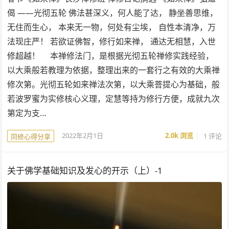
偈 ——光彻五轮 佛法甚深义，何人能了达， 静坐善思维，
无住而生心， 本来无一物，何处有尘埃， 自性本清净，万
法现庄严！ 若欲证佛智，修行如来禅， 通达无相慧，入世
修超越！ 本禅修法门，是根据光彻五轮禅修实践经验，
以大乘般若教理为依据，整理出来的一套行之有效的大乘禅
修次第。光彻五轮如来禅法次第，以大乘菩提心为基础，般
若波罗蜜为实修核心义理，定慧等持为修行方便，成就九次
第定为支…
2022年2月1日
2.0k
浏览
1 评论
同修心得分享
关于佛学基础知识及发心的开示（上）-1