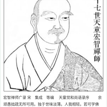
宏智禅师广录 宋 集成 等编 天童觉和尚语录序 余
顽愚拙疏无所可用。独于世味淡薄。人我相轻。若可学佛