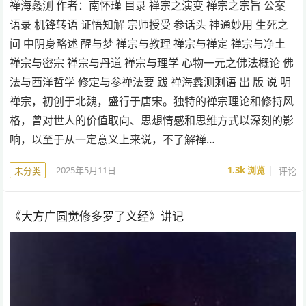
禅海蠡测 作者：南怀瑾 目录 禅宗之演变 禅宗之宗旨 公案
语录 机锋转语 证悟知解 宗师授受 参话头 神通妙用 生死之
间 中阴身略述 醒与梦 禅宗与教理 禅宗与禅定 禅宗与净土
禅宗与密宗 禅宗与丹道 禅宗与理学 心物一元之佛法概论 佛
法与西洋哲学 修定与参禅法要 跋 禅海蠡测剩语 出 版 说 明
禅宗，初创于北魏，盛行于唐宋。独特的禅宗理论和修持风
格，曾对世人的价值取向、思想情感和思维方式以深刻的影
响，以至于从一定意义上来说，不了解禅…
2025年5月11日
1.3k
浏览
评论
未分类
《大方广圆觉修多罗了义经》讲记