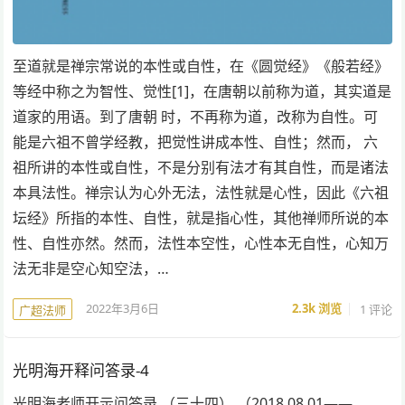
至道就是禅宗常说的本性或自性，在《圆觉经》《般若经》
等经中称之为智性、觉性[1]，在唐朝以前称为道，其实道是
道家的用语。到了唐朝 时，不再称为道，改称为自性。可
能是六祖不曾学经教，把觉性讲成本性、自性；然而， 六
祖所讲的本性或自性，不是分别有法才有其自性，而是诸法
本具法性。禅宗认为心外无法，法性就是心性，因此《六祖
坛经》所指的本性、自性，就是指心性，其他禅师所说的本
性、自性亦然。然而，法性本空性，心性本无自性，心知万
法无非是空心知空法，…
2022年3月6日
2.3k
浏览
1 评论
广超法师
光明海开释问答录-4
光明海老师开示问答录 （三十四） （2018.08.01——