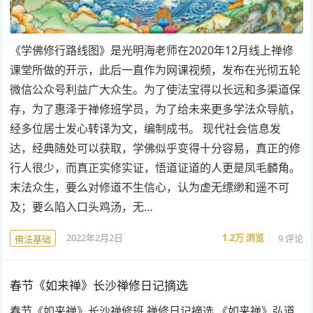
《学佛修行路线图》是光明海老师在2020年12月线上禅修
课堂所做的开示，此后一直作为网课视频，发布在光彻五轮
微信公众号利益广大众生。为了使法宝得以长远和多渠道保
存，为了惠泽于禅修班学员，为了给未来更多学法众导航，
经多位居士发心转译为文，编制成书。 现代社会信息发
达，经典随处可以获取，学佛似乎变得十分容易，真正的修
行人很少，而真正实修实证，悟道证道的人更是凤毛麟角。
末法众生，要么对修道不生信心，认为虚无缥缈和遥不可
及；要么陷入口头鸡汤，无…
2022年2月2日
1.2万
浏览
9 评论
佛法基础
春节《如来禅》长沙禅修日记摘选
春节《如来禅》长沙禅修班 禅修日记摘选 《如来禅》弘道