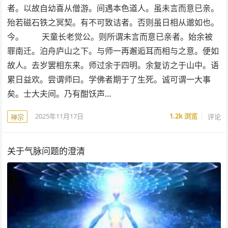
者。以故自幼喜从僧游。间遇本色道人。虽未言而意已亲。
殆若磁石铁之冥契。有不可致诘者。否则虽日相从邈如也。
今。 天童长老觉公。则所谓未言而意已亲者。始余被
罪南迁。泊舟庐山之下。与师一再邂逅耳而相与之意。便如
故人。去岁罢相东来。师过余于四明。余复访之于山中。语
累日益欢。尝谓师曰。学佛者期于了生死。诚可谓一大事
矣。士大夫间。乃有酣饫声…
2025年11月17日
1.2k
浏览
评论
禅宗
关于气脉问题的澄清