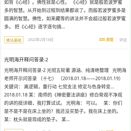
如背《心经》。佛性就是心性。 《心经》就是般若波罗蜜
多的智慧。从开始到过程到结果都说了。而般若波罗蜜多是
圆满的智慧。佛性，如来藏等的讲法并不会超过般若波罗蜜
多。 把《心经》逐字逐句搞…
2022年2月14日
335
浏览
评论
佛法基础
光明海开释问答录-2
光明海开释问答录-2 光彻五轮著 源涵、纯清绝整理 光明海
老师开示问答录 （十七） （2018.01.18——2018.01.19）
关键词： 离逻辑，重行动 七觉支法 修定与色身转变…
2018.01.18 某：南师的《禅密要法讲座》修白骨观不净观
的讲的挺详细，我打算试试。 光明海： 可以。 某：你们
是不是不是在床上坐的？我还没买垫子。我在床上坐的。
某：枕头就是现成的垫子。 某…