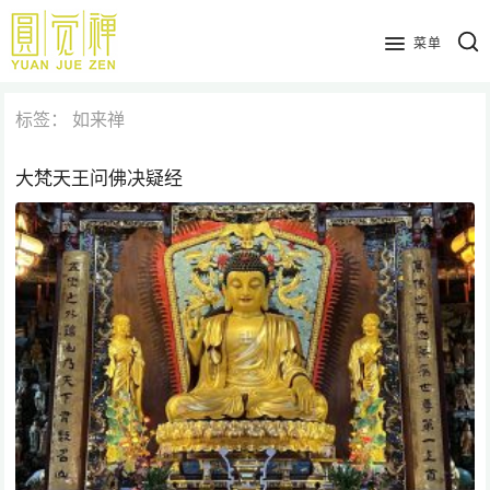
跳
到
菜单
主
要
标签：
如来禅
内
容
大梵天王问佛决疑经