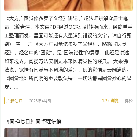
《大方广圆觉修多罗了义经》讲记 广超法师讲解逸居士笔
录 （编者注：本文由PDF经过OCR识别转换而来，经简单手
工整理而发，里面可能还有大量识别错误的文字，请自行甄
别） 序 言 《大方广圆觉修多罗了义经》，略称《圆觉
经》，经名中的“圆觉”，是“圆满觉性”的意思，此经是讲述
如来境界，阐扬万法实相是本来圆满觉性的经典。 大乘佛
法说，觉悟有圆满与不圆满的差别，佛的觉悟是最圆满的。
《圆觉经》所阐明的重要教法是：一切法都是圆觉妙心的显
现，…
2025年4月5日
1.2k
浏览
评论
广超法师
《南禅七日》南怀瑾讲解