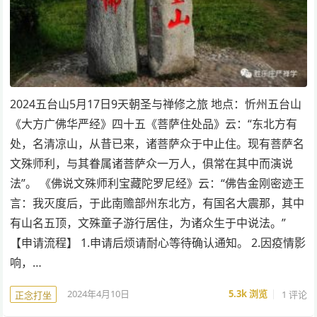
2024五台山5月17日9天朝圣与禅修之旅 地点：忻州五台山
《大方广佛华严经》四十五《菩萨住处品》云：“东北方有
处，名清凉山，从昔已来，诸菩萨众于中止住。现有菩萨名
文殊师利，与其眷属诸菩萨众一万人，俱常在其中而演说
法”。 《佛说文殊师利宝藏陀罗尼经》云：“佛告金刚密迹王
言：我灭度后，于此南赡部州东北方，有国名大震那，其中
有山名五顶，文殊童子游行居住，为诸众生于中说法。”
【申请流程】 1.申请后烦请耐心等待确认通知。 2.因疫情影
响，…
2024年4月10日
5.3k
浏览
1 评论
正念打坐