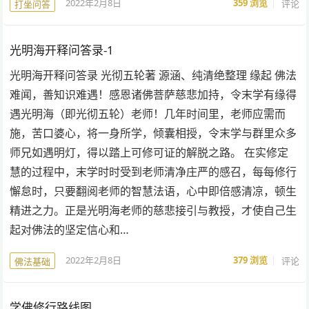
2022年2月8日
359
浏览
评论
打坐问答
光明海开释问答录-1
光明海开释问答录 光彻五轮著 源涵、纯清绝整理 缘起 佛法
难闻，善知识难遇！感恩诸佛菩萨慈悲加持，令末学有缘得
遇光明海（即光彻五轮）老师！几年时间里，老师应需而
施，苦口婆心，将一身所学，倾囊相授，令末学与群里众多
师兄如遇明灯，得以踏上可修可证的解脱之路。 在实修定
慧的过程中，末学时时受到老师清净庄严的感召，每每修行
懈怠时，只要翻阅老师的智慧法语，心中即倍感清凉，顿生
精进之力。正是光明海老师的慈悲接引与教授，才使自己生
起对佛法的坚定信心和…
2022年2月8日
379
浏览
评论
佛法基础
学佛修行路线图