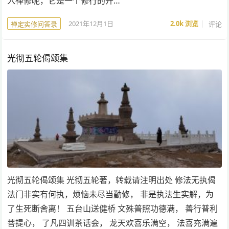
入禅修呢，它是一个修行的开…
2021年12月1日
2.0k
浏览
评论
禅定实修问答录
光彻五轮偈颂集
光彻五轮偈颂集 光彻五轮著，转载请注明出处 修法无执偈
法门非实有何执，烦恼未尽当勤修， 非是执法生实解，为
了生死断舍离！ 五台山送健桥 文殊普照功德满， 善行普利
菩提心， 了凡四训茶话会， 龙天欢喜乐满空， 法喜充满遍