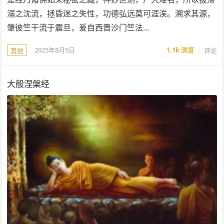
溺之沈流，拯昏迷之失性，功德弘远莫可涯涘。溯求其源，
肇彼竺干流于震旦，爰自西晋沙门竺法…
2025年8月5日
1.1k
浏览
评论
其他
大般涅槃经