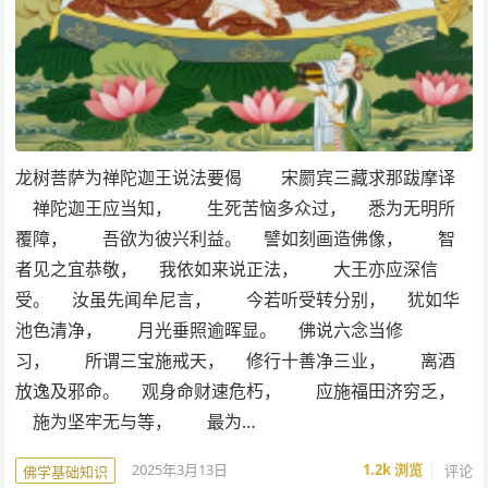
龙树菩萨为禅陀迦王说法要偈 宋罽宾三藏求那跋摩译
禅陀迦王应当知， 生死苦恼多众过， 悉为无明所
覆障， 吾欲为彼兴利益。 譬如刻画造佛像， 智
者见之宜恭敬， 我依如来说正法， 大王亦应深信
受。 汝虽先闻牟尼言， 今若听受转分别， 犹如华
池色清净， 月光垂照逾晖显。 佛说六念当修
习， 所谓三宝施戒天， 修行十善净三业， 离酒
放逸及邪命。 观身命财速危朽， 应施福田济穷乏，
施为坚牢无与等， 最为…
2025年3月13日
1.2k
浏览
评论
佛学基础知识