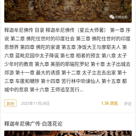
释迦牟尼佛传 目录 释迦牟尼佛传（星云大师著） 第一章 序
说 第二章 佛陀住世时的印度社会 第三章 佛陀住世时的印度
思想界 第四章 佛陀的家谱 第五章 净饭大王与摩耶夫人 第
六章 蓝毗尼园中太子降诞 第七章 相者的预言 第八章 太子
少年时的教育 第九章 美丽的耶输陀罗妃 第十章 太子出城去
郊游 第十一章 最大的诱惑 第十二章 太子立志去出家 第十
三章 车匿和犍陟 第十四章 苦行林中劝谏仙人 第十五章 都
城中的悲哀 第十六章 王师追至苦行…
2025年11月28日
1.3k
浏览
评论
其他
释迦牟尼佛广传·白莲花论