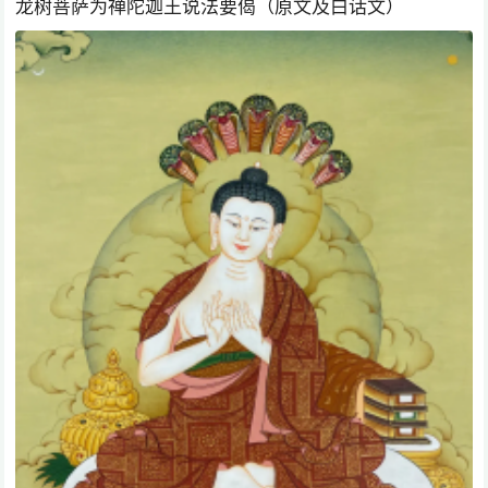
龙树菩萨为禅陀迦王说法要偈（原文及白话文）