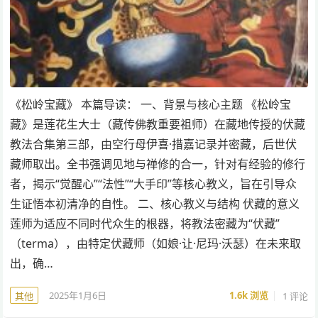
《松岭宝藏》 本篇导读： 一、背景与核心主题 《松岭宝
藏》是莲花生大士（藏传佛教重要祖师）在藏地传授的伏藏
教法合集第三部，由空行母伊喜·措嘉记录并密藏，后世伏
藏师取出。全书强调见地与禅修的合一，针对有经验的修行
者，揭示“觉醒心”“法性”“大手印”等核心教义，旨在引导众
生证悟本初清净的自性。 二、核心教义与结构 伏藏的意义
莲师为适应不同时代众生的根器，将教法密藏为“伏藏”
（terma），由特定伏藏师（如娘·让·尼玛·沃瑟）在未来取
出，确…
2025年1月6日
1.6k
浏览
1 评论
其他