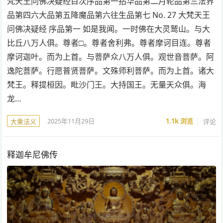
梵天王问佛决疑经目次序品第一拈华品第二月轮品第三法界
品第四六大品第五降魔品第六往生品第七 No. 27 大梵天王
问佛决疑经 序品第一 如是我闻。一时佛在大灵鹫山。与大
比丘八万人俱。尊者□。尊者舍利弗。尊者摩诃目连。尊者
摩诃迦叶。而为上首。与菩萨众八万人俱。观世音菩萨。阿
逸陀菩萨。行愿普贤菩萨。文殊师利菩萨。而为上首。诸大
梵王。释提桓因。毗沙门王。大持国王。无量天众俱。海
龙…
2025年11月29日
1.1k
浏览
评论
大乘法义
释迦牟尼佛传