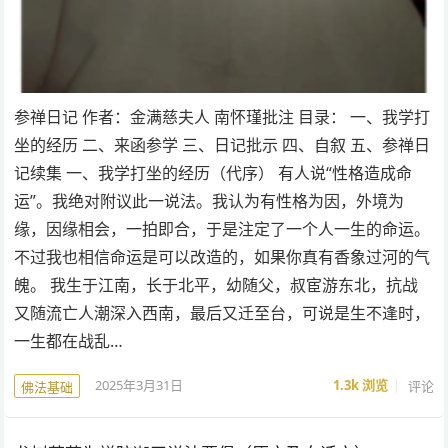
参禅日记 作者：金满慈夫人 南怀瑾批注 目录： 一、我学打
坐的经历 二、来函参学 三、日记批示 四、自叙 五、参禅日
记续集 一、我学打坐的经历（代序） 有人说“性格造成命
运”。我绝对附议此一说法。我认为有性格为因，外境为
缘，因缘相会，一拍即合，于是注定了一个人一生的命运。
不过我也相信命运是可以改造的，如果你真有香象过河的气
魄。 我生于江南，长于北平，幼随父，叔宦游东北，抗战
又随流亡人潮深入西南，最后又迁至台，可说是生不逢时，
一生都在战乱…
2025年3月31日
1.3k
浏览
评论
佛法基础