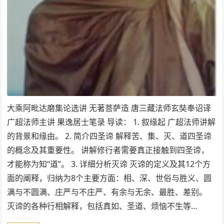
大乘阿毗达磨集论选讲 无著菩萨造 唐三藏法师玄奘奉诏译
广超法师主讲 果逸居士笔录 导读： 1. 叙缘起 广超法师讲解
的背景和缘由。 2. 简介四圣谛 解释苦、集、灭、道四圣谛
的概念及其重要性。 讲解修行者需要真正接触到四圣谛，
才能称为知“道”。 3. 详细分析灭谛 灭谛的定义及其12个方
面的阐释，归纳为8个主要方面：相、深、世俗与胜义、圆
满与不圆满、庄严与不庄严、有余与无余、最胜、差别。
灭谛的各种行相解释，包括真如、圣道、烦恼不生等…