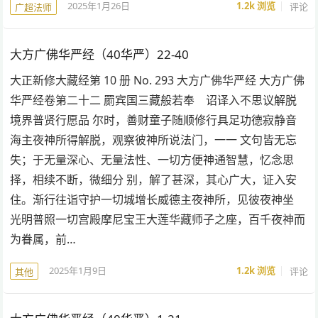
2025年1月26日
1.2k
浏览
评论
广超法师
大方广佛华严经（40华严）22-40
大正新修大藏经第 10 册 No. 293 大方广佛华严经 大方广佛
华严经卷第二十二 罽宾国三藏般若奉 诏译入不思议解脱
境界普贤行愿品 尔时，善财童子随顺修行具足功德寂静音
海主夜神所得解脱，观察彼神所说法门，一一 文句皆无忘
失；于无量深心、无量法性、一切方便神通智慧，忆念思
择，相续不断，微细分 别，解了甚深，其心广大，证入安
住。渐行往诣守护一切城增长威德主夜神所，见彼夜神坐
光明普照一切宫殿摩尼宝王大莲华藏师子之座，百千夜神而
为眷属，前…
2025年1月9日
1.2k
浏览
评论
其他