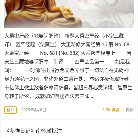
大乘密严经（地婆诃罗译） 新翻大乘密严经（不空三藏
译） 密严经疏（法藏注） 大正新修大藏经第 16 册 No. 681
大乘密严经 No. 681 [No. 682] 大乘密严经卷上 唐
天竺三藏地婆诃罗奉 制译 密严会品第一 如是我
闻： 一时佛住出过欲色无色无想于一切法自在无碍神
足力通密严之国，非诸外道二乘行处， 与诸邻极修观行者
十亿佛土微尘数菩萨摩诃萨俱，皆超三界心意识境，智意生
身转于所依， 成就如幻首楞严法云三昧…
2025年4月6日
1.3k
浏览
评论
其他
《参禅日记》南怀瑾批注