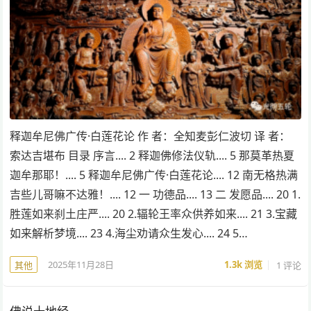
释迦牟尼佛广传·白莲花论 作 者：全知麦彭仁波切 译 者：
索达吉堪布 目录 序言.... 2 释迦佛修法仪轨.... 5 那莫革热夏
迦牟那耶！.... 5 释迦牟尼佛广传·白莲花论.... 12 南无格热满
吉些儿哥嘛不达雅！.... 12 一 功德品.... 13 二 发愿品.... 20 1.
胜莲如来刹土庄严.... 20 2.辐轮王率众供养如来.... 21 3.宝藏
如来解析梦境.... 23 4.海尘劝请众生发心.... 24 5…
2025年11月28日
1.3k
浏览
1 评论
其他