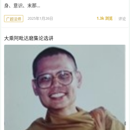
身、意识、末那…
2025年1月26日
1.3k
浏览
评论
广超法师
大乘阿毗达磨集论选讲