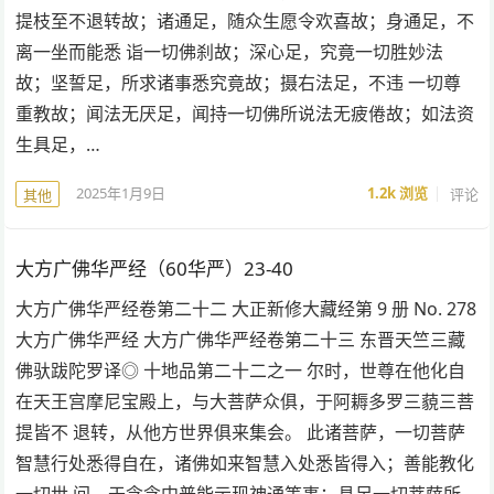
提枝至不退转故；诸通足，随众生愿令欢喜故；身通足，不
离一坐而能悉 诣一切佛刹故；深心足，究竟一切胜妙法
故；坚誓足，所求诸事悉究竟故；摄右法足，不违 一切尊
重教故；闻法无厌足，闻持一切佛所说法无疲倦故；如法资
生具足，…
2025年1月9日
1.2k
浏览
评论
其他
大方广佛华严经（60华严）23-40
大方广佛华严经卷第二十二 大正新修大藏经第 9 册 No. 278
大方广佛华严经 大方广佛华严经卷第二十三 东晋天竺三藏
佛驮跋陀罗译◎ 十地品第二十二之一 尔时，世尊在他化自
在天王宫摩尼宝殿上，与大菩萨众俱，于阿耨多罗三藐三菩
提皆不 退转，从他方世界俱来集会。 此诸菩萨，一切菩萨
智慧行处悉得自在，诸佛如来智慧入处悉皆得入；善能教化
一切世 间，于念念中普能示现神通等事；具足一切菩萨所