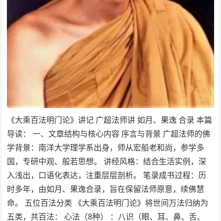
《大乘百法明门论》讲记 广超法师讲 如月、果逸 合录 本篇
导读： 一、文章结构与核心内容 序言与背景 广超法师的佛
学背景：南洋大学理学系出身，师从宏船老和尚，参学多
国，专研中观、般若思想。 讲经风格：结合生活实例，深
入浅出，口语化表达，注重层层剖析。 笔录成书过程：历
时多年，由如月、果逸合录，旨在保留法师原意，续佛慧
命。 五位百法分类 《大乘百法明门论》将世间万法归纳为
五类，共百法： 心法（8种） ：八识（眼、耳、鼻、舌、