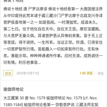
佛说十地经
佛说十地经 唐 尸罗达摩译 佛说十地经卷第一 大唐国僧法界
从中印度持此梵本请于阗三藏沙门尸罗达摩于北庭龙兴寺译
菩萨极喜地第一之一 如是我闻。一时薄伽梵。成道未久。
第二七日。住于他化自在天中。自在天王宫。摩尼宝藏殿。
与大菩萨无量众俱。其诸菩萨悉从异佛刹来集。皆于无上正
等菩提。得不退转。一生所系。当证正觉。所谓。已得安住
一切菩萨智所行境。皆能趣入一切如来智所行处。无有休
息。善能示现。种种神通诸所作事。应时无滞。成熟调伏一
切有情。利乐他事皆…
2025年10月17日
1.0k
浏览
评论
其他
瑜伽师地论
大正藏第 30 册 No. 1579 瑜伽师地论 No. 1579 [cf. Nos.
1580-1584] 瑜伽师地论卷第一 弥勒菩萨说 三藏法师玄奘