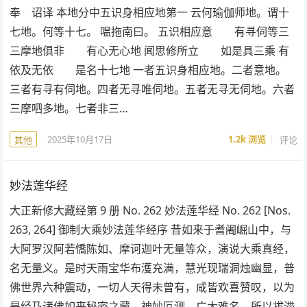
奉 诏译 本地分中五识身相应地第一 云何瑜伽师地。谓十
七地。何等十七。 嗢拖南曰。 五识相应意 有寻伺等三
三摩地俱非 有心无心地 闻思修所立 如是具三乘 有
依及无依 是名十七地 一者五识身相应地。二者意地。
三者有寻有伺地。四者无寻唯伺地。五者无寻无伺地。六者
三摩呬多地。七者非三…
2025年10月17日
1.2k
浏览
评论
其他
妙法莲华经
大正新修大藏经第 9 册 No. 262 妙法莲华经 No. 262 [Nos.
263, 264] 御制大乘妙法莲华经序 昔如来于耆阇崛山中，与
大阿罗汉阿若憍陈如、摩诃迦叶无量等众，演说大乘真经，
名无量义。是时天雨宝华布濩充满，慧光现瑞洞烛幽显，普
佛世界六种震动，一切人天得未曾有，咸皆欢喜赞叹，以为
是经乃诸佛如来秘密之藏，神妙叵测，广大难名，所以拔滞