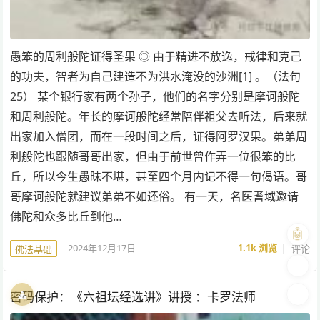
愚笨的周利般陀证得圣果 ◎ 由于精进不放逸，戒律和克己
的功夫，智者为自己建造不为洪水淹没的沙洲[1] 。（法句
25） 某个银行家有两个孙子，他们的名字分别是摩诃般陀
和周利般陀。年长的摩诃般陀经常陪伴祖父去听法，后来就
出家加入僧团，而在一段时间之后，证得阿罗汉果。弟弟周
利般陀也跟随哥哥出家，但由于前世曾作弄一位很笨的比
丘，所以今生愚昧不堪，甚至四个月内记不得一句偈语。哥
哥摩诃般陀就建议弟弟不如还俗。 有一天，名医耆域邀请
佛陀和众多比丘到他…
🤖
2024年12月17日
1.1k
浏览
评论
佛法基础
🎨
🧘
🌓
密码保护：《六祖坛经选讲》讲授 ：卡罗法师