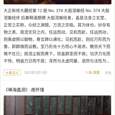
大正新修大藏经第 12 册 No. 374 大般涅槃经 No. 374 大般
涅槃经序 后秦释道朗撰 大般涅槃经者，盖是法身之玄堂，
正觉之实称，众经之渊镜，万流之宗极。其为体也，妙存有
物之表、周流无穷之内，任运而动、见机而赴，任运而动，
则乘虚照以御物，寄言蹄以通化；见机而赴，则应万形而为
像，即群情而设教。至乃形充十方而心不易虑，教弥天下而
情不在已；厕流尘蚁而弗下，弥盖群圣而不高；功济万化而
不恃，明逾万日而不居；浑然与太虚同量，泯然与法性为…
2025年5月13日
1.2k
浏览
评论
大乘法义
《禅海蠡测》-南怀瑾