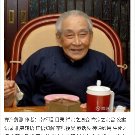
禅海蠡测 作者：南怀瑾 目录 禅宗之演变 禅宗之宗旨 公案
语录 机锋转语 证悟知解 宗师授受 参话头 神通妙用 生死之