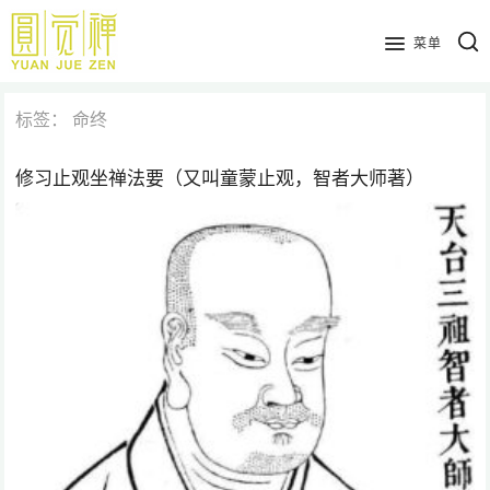
跳
到
菜单
主
要
标签：
命终
内
容
修习止观坐禅法要（又叫童蒙止观，智者大师著）