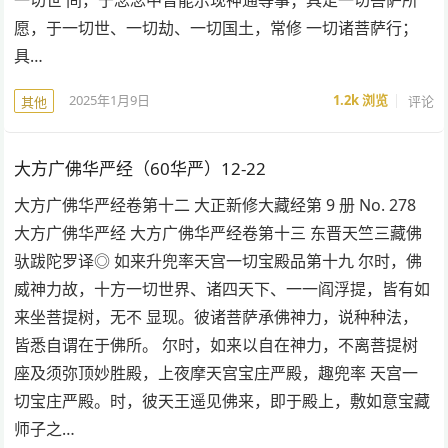
愿，于一切世、一切劫、一切国土，常修 一切诸菩萨行；
具…
2025年1月9日
1.2k
浏览
评论
其他
大方广佛华严经（60华严）12-22
大方广佛华严经卷第十二 大正新修大藏经第 9 册 No. 278
大方广佛华严经 大方广佛华严经卷第十三 东晋天竺三藏佛
驮跋陀罗译◎ 如来升兜率天宫一切宝殿品第十九 尔时，佛
威神力故，十方一切世界、诸四天下、一一阎浮提，皆有如
来坐菩提树，无不 显现。彼诸菩萨承佛神力，说种种法，
皆悉自谓在于佛所。 尔时，如来以自在神力，不离菩提树
座及须弥顶妙胜殿，上夜摩天宫宝庄严殿，趣兜率 天宫一
切宝庄严殿。时，彼天王遥见佛来，即于殿上，敷如意宝藏
师子之…