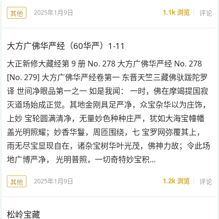
2025年1月9日
1.1k
浏览
评论
其他
大方广佛华严经（60华严）1-11
大正新修大藏经第 9 册 No. 278 大方广佛华严经 No. 278
[No. 279] 大方广佛华严经卷第一 东晋天竺三藏佛驮跋陀罗
译 世间净眼品第一之一 如是我闻： 一时，佛在摩竭提国寂
灭道场始成正觉。其地金刚具足严净，众宝杂华以为庄饰，
上妙 宝轮圆满清净，无量妙色种种庄严，犹如大海宝幢幡
盖光明照耀；妙香华鬘，周匝围绕，七 宝罗网弥覆其上，
雨无尽宝显现自在，诸杂宝树华叶光茂，佛神力故；令此场
地广博严净， 光明普照，一切奇特妙宝积…
2025年1月9日
1.2k
浏览
评论
其他
松岭宝藏