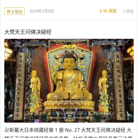
2026年2月8日
2.1k
浏览
2 评论
佛法基础
大梵天王问佛决疑经
卍新纂大日本续藏经第 1 册 No. 27 大梵天王问佛决疑经 大