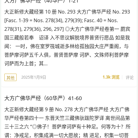
大方广佛华严经（40华严）1-21
大正新修大藏经第 10 册 No. 293 大方广佛华严经 No. 293
[Fasc. 1-39 = Nos. 278(34), 279(39); Fasc. 40 = Nos.
278(31), 279(36), 296, 297] ◎大方广佛华严经卷第一 罽宾
国三藏般若奉 诏译 入不思议解脱境界普贤行愿品 如是我
闻： 一时，佛在室罗筏城逝多林给孤独园大庄严重阁，与
菩萨摩诃萨五千人俱，普贤菩萨摩 诃萨、文殊师利菩萨摩
诃萨而为上首；其…
2025年1月9日
1.3k
浏览
评论
其他
大方广佛华严经（60华严）41-60
大正新修大藏经第 9 册 No. 278 大方广佛华严经 大方广佛
华严经卷第四十一 东晋天竺三藏佛驮跋陀罗译 离世间品第
三十三之六 “◎佛子！菩萨摩诃萨有十种足。何等为十？所
谓：净戒足，积集成满一切大愿故；精 进足，积集一切菩