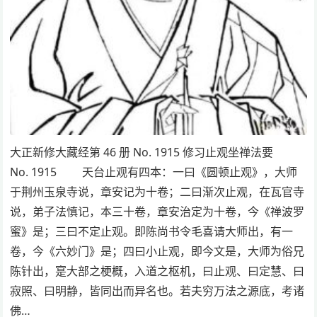
大正新修大藏经第 46 册 No. 1915 修习止观坐禅法要
No. 1915 天台止观有四本：一曰《圆顿止观》，大师
于荆州玉泉寺说，章安记为十卷；二曰渐次止观，在瓦官寺
说，弟子法慎记，本三十卷，章安治定为十卷，今《禅波罗
蜜》是；三曰不定止观。即陈尚书令毛喜请大师出，有一
卷，今《六妙门》是；四曰小止观，即今文是，大师为俗兄
陈针出，寔大部之梗概，入道之枢机，曰止观、曰定慧、曰
寂照、曰明静，皆同出而异名也。若夫穷万法之源底，考诸
佛…