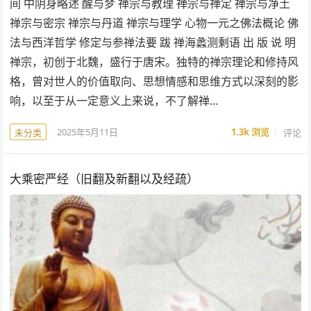
间 中阴身略述 醒与梦 禅宗与教理 禅宗与禅定 禅宗与净土
禅宗与密宗 禅宗与丹道 禅宗与理学 心物一元之佛法概论 佛
法与西洋哲学 修定与参禅法要 跋 禅海蠡测剩语 出 版 说 明
禅宗，初创于北魏，盛行于唐宋。独特的禅宗理论和修持风
格，曾对世人的价值取向、思想情感和思维方式以深刻的影
响，以至于从一定意义上来说，不了解禅…
2025年5月11日
1.3k
浏览
评论
未分类
大乘密严经（旧翻及新翻以及经疏）