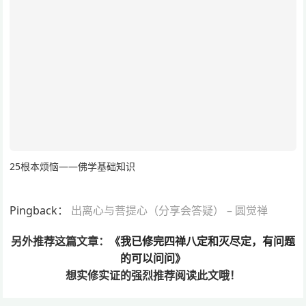
25根本烦恼——佛学基础知识
Pingback：
出离心与菩提心（分享会答疑） – 圆觉禅
另外推荐这篇文章：
《我已修完四禅八定和灭尽定，有问题
的可以问问》
想实修实证的
强烈推荐阅读此文哦！