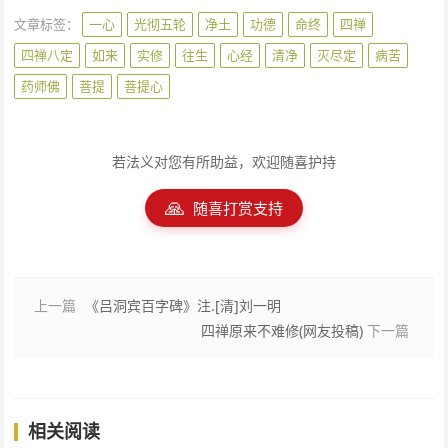
文章标签：
一心
光彻五轮
净土
功德
命终
四禅
四禅八定
如来
实修
往生
心经
清净
灭尽定
病苦
药师佛
菩提
菩提心
若法义对您有所助益，欢迎随喜护持
🙏
随喜打赏支持
上一篇
《吕洞宾百字碑》注.[清]刘一明
四禅原来不难修(网友投稿)
下一篇
相关阅读