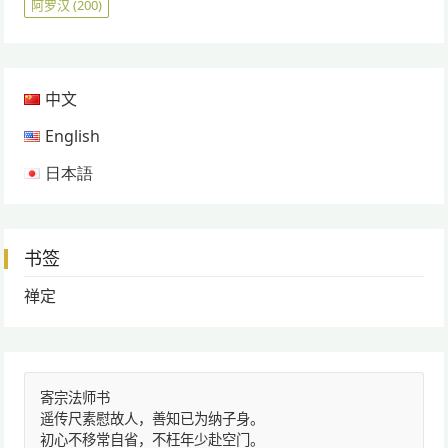
阿罗汉
(200)
中文
English
日本語
书签
禅定
寄宗法师书
遥传尺素慰故人，善知已为纳子身。
初心不移常自省，不枉年少赴空门。