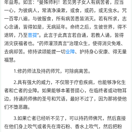
年益寿。如言：“曼殊师利！若见男子女人有病苦者，应当
一心，为彼病人，常清净澡漱，或食，或药，或无虫水。咒
一百零八遍，与彼服食，所有病苦悉皆消灭。若有所求，志
心念诵，皆得如是，无病延年。命终之后，生彼世界，得不
退转，乃至
菩提
”。此言于此真言若自诵，若教人诵，皆得
消灾获福者也。“药师灌顶真言”治理众生，使得消灾免难、
去病却苦。修持读颂能拔一切
业障
、护持身心安康、得无量
福慧。
1.修药师法及持药师咒，可除病离苦。
2.具有强大的威力，不仅限于疗愈疾病，也能够净化生
者和亡者的业障。如果能够本著菩提心，在临终者或动物耳
边，持诵药师佛的圣号和咒语，最好不过了，因为那将使他
们不堕恶趣。
3.如果亡者已经听不见了，可以持药师佛咒，然后直接
在他们身上吹气或者先在滑石粉、香水上吹气，然后把粉