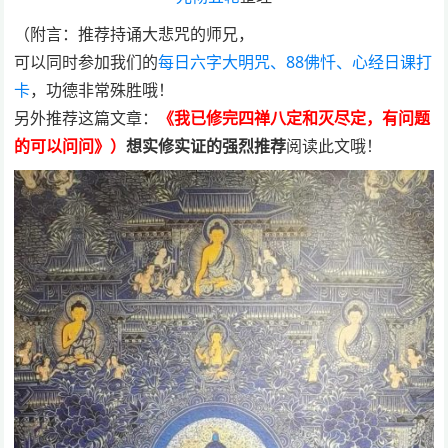
（附言：推荐持诵大悲咒的师兄，
可以同时参加我们的
每日六字大明咒、88佛忏、心经日课打
卡
，功德非常殊胜哦！
另外推荐这篇文章：
《我已修完四禅八定和灭尽定，有问题
的可以问问》
）
想实修实证的强烈推荐
阅读此文哦！