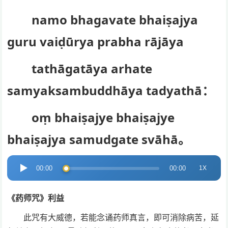
namo bhagavate bhaiṣajya
guru vaiḍūrya prabha rājāya
tathāgatāya arhate
samyaksambuddhāya tadyathā：
oṃ bhaiṣajye bhaiṣajye
bhaiṣajya samudgate svāhā。
音
1X
00:00
00:00
频
播
《药师咒》利益
放
此咒有大威德，若能念诵药师真言，即可消除病苦，延
器