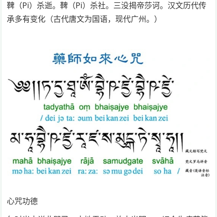
鞞（Pi）杀逝。鞞（Pi）杀社。三没揭帝莎诃。汉文历代传
承多有变化（古代唐文为国语，现代广州。）
心咒功德