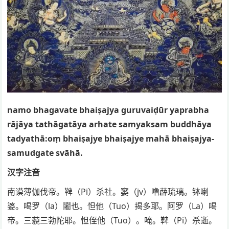
namo bhagavate bhaiṣajya guruvaiḍūr yaprabha
rājāya tathāgatāya arhate samyaksam buddhāya
tadyathā:oṃ bhaiṣajye bhaiṣajye mahā bhaiṣajya-
samudgate svāhā.
汉字注音
南谟薄伽伐帝。鞞（Pi）杀社。窭（jv）噜薜琉璃。钵喇
婆。喝罗（la）闍也。怛他（Tuo）揭多耶。阿罗（La）喝
帝。三藐三勃陀耶。怛侄他（Tuo）。唵。鞞（Pi）杀逝。