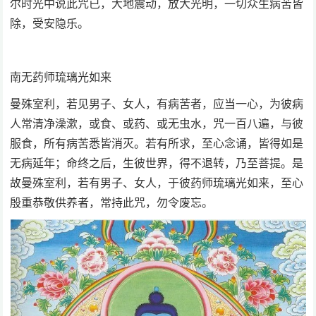
尔时光中说此咒已，大地震动，放大光明，一切众生病苦皆
除，受安隐乐。
南无药师琉璃光如来
曼殊室利，若见男子、女人，有病苦者，应当一心，为彼病
人常清净澡漱，或食、或药、或无虫水，咒一百八遍，与彼
服食，所有病苦悉皆消灭。若有所求，至心念诵，皆得如是
无病延年；命终之后，生彼世界，得不退转，乃至菩提。是
故曼殊室利，若有男子、女人，于彼药师琉璃光如来，至心
殷重恭敬供养者，常持此咒，勿令废忘。