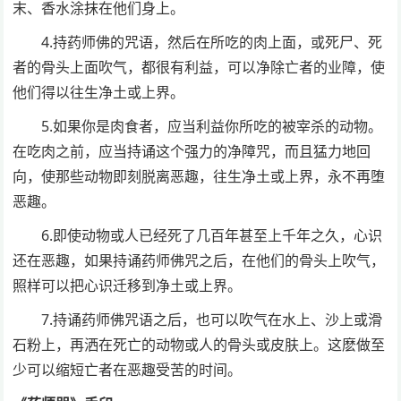
末、香水涂抹在他们身上。
4.持药师佛的咒语，然后在所吃的肉上面，或死尸、死
者的骨头上面吹气，都很有利益，可以净除亡者的业障，使
他们得以往生净土或上界。
5.如果你是肉食者，应当利益你所吃的被宰杀的动物。
在吃肉之前，应当持诵这个强力的净障咒，而且猛力地回
向，使那些动物即刻脱离恶趣，往生净土或上界，永不再堕
恶趣。
6.即使动物或人已经死了几百年甚至上千年之久，心识
还在恶趣，如果持诵药师佛咒之后，在他们的骨头上吹气，
照样可以把心识迁移到净土或上界。
7.持诵药师佛咒语之后，也可以吹气在水上、沙上或滑
石粉上，再洒在死亡的动物或人的骨头或皮肤上。这麽做至
少可以缩短亡者在恶趣受苦的时间。