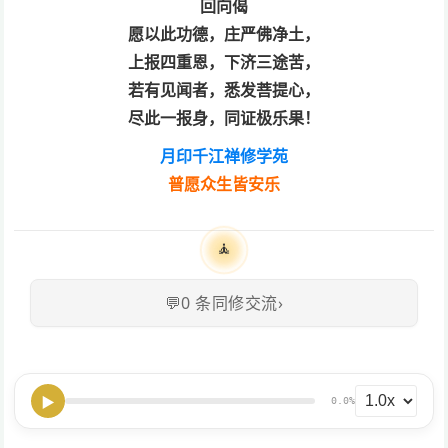
回向偈
愿以此功德，庄严佛净土，
上报四重恩，下济三途苦，
若有见闻者，悉发菩提心，
尽此一报身，同证极乐果！
月印千江禅修学苑
普愿众生皆安乐
🧘
💬
0
条同修交流
›
▶
0.0%