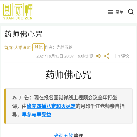
跳
到
菜单
主
要
药师佛心咒
内
容
其他
作者：
光彻五轮
首页
>
大乘法义
>
2021年9月13日
20:37
9.0k
浏览
1 评论
药师佛心咒
广告：现在报名圆觉禅线上视频会议全年打坐
课，由
修完四禅八定和灭尽定
的月印千江老师亲自指
导，
早参与早受益
光彻五轮
整理