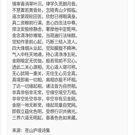
慎审香消翠叶沉，律学久荒朗月昏。
不慧置若黄昏处，怎晓青山夕照临。
道次第观轮回苦，欣慰已得暇满身。
具二资粮前行满，息心四念法中尊。
择法安般修静虑，奢摩他中定乾坤。
舍念清净妙难喻，当观遍行法味醇。
觉知作意前心起，巧断三结入流人。
四大烽烟从业起，觉知朦胧不精神。
气入中柱天地通，持心清净净五轮。
金刚喻定无忧恼，般若现前不见心。
透此二关心源相，无心道人堪可称。
无心犹隔一重关，无住生心见全真。
真境即离一切相，离相亦能不坏相。
了达一切缘起相，诸法皆为自然相。
非真非俗非无常，空缘空境空万相。
非非空处空非非，非空非有见金刚。
金刚一地无断常，缘起现量自梵网。
即假立蕴化色明，受想行识共佛光。
三界六道无明起，香香色色如来藏。
来源：苍山庐境诗集