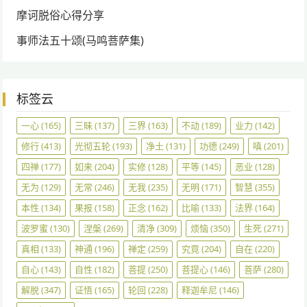
摩诃脱俗心得分享
事师法五十颂(马鸣菩萨集)
标签云
一心
(165)
三昧
(137)
三界
(163)
不动
(189)
业力
(142)
修行
(413)
光彻五轮
(193)
净土
(131)
功德
(249)
嗔
(201)
四禅
(177)
如来
(204)
实修
(128)
平等
(145)
恶业
(128)
无为
(129)
无常
(246)
无我
(235)
无明
(171)
智慧
(355)
本性
(134)
果报
(158)
正念
(162)
比喻
(133)
法界
(164)
波罗蜜
(130)
涅槃
(269)
清净
(309)
烦恼
(350)
生死
(271)
真相
(133)
神通
(196)
禅定
(259)
究竟
(204)
自在
(220)
自心
(143)
自性
(182)
菩提
(250)
菩提心
(146)
菩萨
(280)
解脱
(347)
证悟
(165)
轮回
(228)
释迦牟尼
(146)