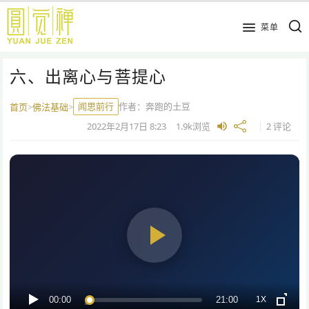
跳
到
菜单
主
要
六、出离心与菩提心
内
容
闻思前行
作者：
奔跑的土豆
首页
>
佛法基础
>
2022年2月17日
8:23
1.9k
浏览
2 评论
1X
00:00
21:00