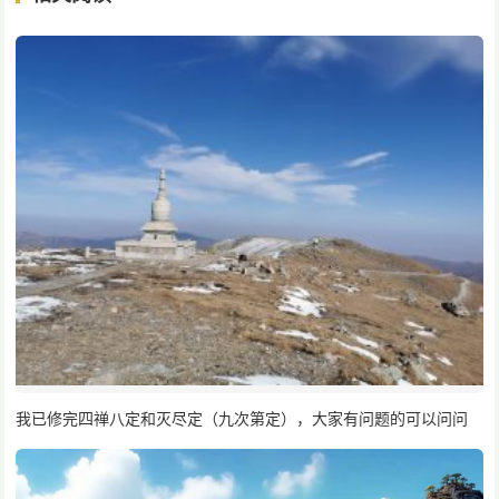
我已修完四禅八定和灭尽定（九次第定），大家有问题的可以问问