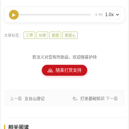
▶
0.0%
文章标签：
三界
功德
菩提
菩提心
若法义对您有所助益，欢迎随喜护持
🙏
随喜打赏支持
上一篇
五台山游记
七、打坐基础知识
下一篇
相关阅读