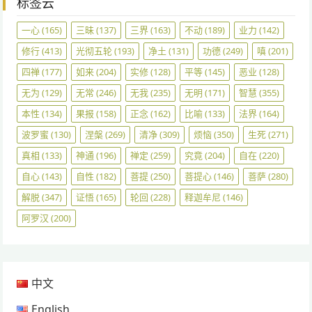
标签云
一心
(165)
三昧
(137)
三界
(163)
不动
(189)
业力
(142)
修行
(413)
光彻五轮
(193)
净土
(131)
功德
(249)
嗔
(201)
四禅
(177)
如来
(204)
实修
(128)
平等
(145)
恶业
(128)
无为
(129)
无常
(246)
无我
(235)
无明
(171)
智慧
(355)
本性
(134)
果报
(158)
正念
(162)
比喻
(133)
法界
(164)
波罗蜜
(130)
涅槃
(269)
清净
(309)
烦恼
(350)
生死
(271)
真相
(133)
神通
(196)
禅定
(259)
究竟
(204)
自在
(220)
自心
(143)
自性
(182)
菩提
(250)
菩提心
(146)
菩萨
(280)
解脱
(347)
证悟
(165)
轮回
(228)
释迦牟尼
(146)
阿罗汉
(200)
中文
English