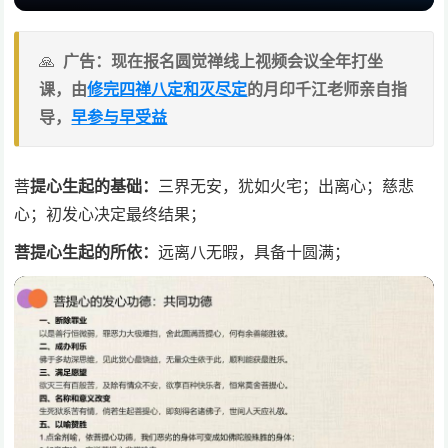
广告：现在报名圆觉禅线上视频会议全年打坐
课，由
修完四禅八定和灭尽定
的月印千江老师亲自指
导，
早参与早受益
菩
提心生起的基础：
三界无安，犹如火宅；出离心；慈悲
心；初发心决定最终结果；
菩提心生起的所依：
远离八无暇，具备十圆满；