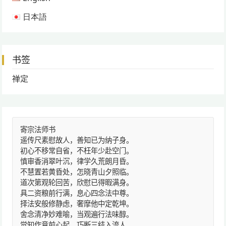
日本語
书签
禅定
寄宗法师书
遥传尺素慰故人，善知已为纳子身。
初心不移常自省，不枉年少赴空门。
慎审香消翠叶沉，律学久荒朗月昏。
不慧置若黄昏处，怎晓青山夕照临。
道次第观轮回苦，欣慰已得暇满身。
具二资粮前行满，息心四念法中尊。
择法安般修静虑，奢摩他中定乾坤。
舍念清净妙难喻，当观遍行法味醇。
觉知作意前心起，巧断三结入流人。