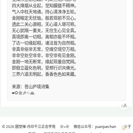
四大烽烟从业起，觉知朦胧不精神。
气入中柱天地通，持心清净净五轮。
金刚喻定无忧恼，般若现前不见心。
透此二关心源相，无心道人堪可称。
无心犹隔一重关，无住生心见全真。
真境即离一切相，离相亦能不坏相。
了达一切缘起相，诸法皆为自然相。
非真非俗非无常，空缘空境空万相。
非非空处空非非，非空非有见金刚。
金刚一地无断常，缘起现量自梵网。
即假立蕴化色明，受想行识共佛光。
三界六道无明起，香香色色如来藏。
来源：苍山庐境诗集
❤️🌻🌼🎉✨🙏
A
A
🤖
© 2026
圆觉禅-月印千江正念学苑
卍○卍
微信公众号：yuanjuechan
关于