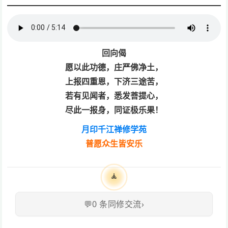
回向偈
愿以此功德，庄严佛净土，
上报四重恩，下济三途苦，
若有见闻者，悉发菩提心，
尽此一报身，同证极乐果！
月印千江禅修学苑
普愿众生皆安乐
🧘
💬
0
条同修交流
›