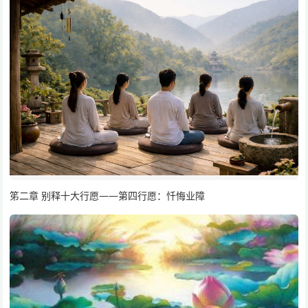
笫二章 别释十大行愿——第四行愿：忏悔业障