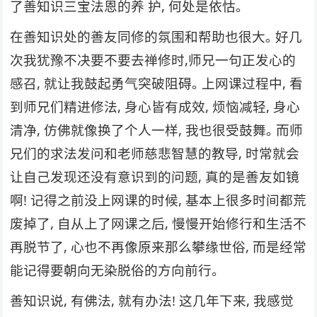
了善知识三宝法恩的养 护, 何处是依怙｡
在善知识处的善友同修的氛围和帮助也很⼤｡ 好⼏
次我犹豫不决要不要去禅修时,师兄⼀句正发⼼的
感召, 就让我⿎起勇⽓突破阻碍｡ 上⽹课过程中, 看
到师兄们精进修法, 身⼼皆有成效, 烦恼减轻, 身⼼
清净, 仿佛就像换了个⼈⼀样, 我也很受⿎舞｡ ⽽师
兄们的求法发问和⽼师慈悲智慧的教导, 时常就会
让⾃⼰发现还没有意识到的问题, 真的是善友如镜
啊! 记得之前没上⽹课的时候, 基本上很多时间都荒
废掉了, ⾃从上了⽹课之后, 慢慢开始修⾏和⽣活不
再脱节了, ⼼也不再像原来那么攀缘世俗, ⽽是经常
能记得要朝向⽆染脱俗的⽅向前⾏｡
善知识说, 有佛法, 就有办法! 这⼏年下来, 我感觉