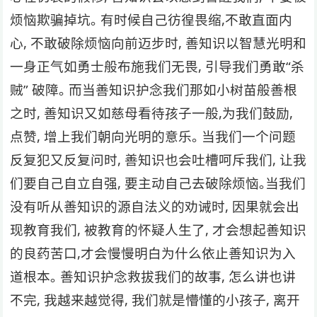
烦恼欺骗掉坑｡ 有时候⾃⼰彷徨畏缩,不敢直⾯内
⼼, 不敢破除烦恼向前迈步时, 善知识以智慧光明和
⼀身正⽓如勇⼠般布施我们⽆畏, 引导我们勇敢“杀
贼” 破障｡ ⽽当善知识护念我们那如⼩树苗般善根
之时, 善知识⼜如慈⺟看待孩⼦⼀般,为我们⿎励,
点赞, 增上我们朝向光明的意乐｡ 当我们⼀个问题
反复犯⼜反复问时, 善知识也会吐槽呵斥我们, 让我
们要⾃⼰⾃⽴⾃强, 要主动⾃⼰去破除烦恼｡当我们
没有听从善知识的源⾃法义的劝诫时, 因果就会出
现教育我们, 被教育的怀疑⼈⽣了, 才会想起善知识
的良药苦⼝,才会慢慢明⽩为什么依⽌善知识为⼊
道根本｡ 善知识护念救拔我们的故事, 怎么讲也讲
不完, 我越来越觉得, 我们就是懵懂的⼩孩⼦, 离开