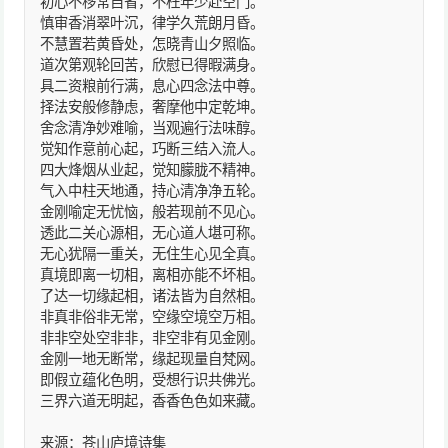
初心不移常自省，不枉年少赴空门。
慎审香消翠叶沉，律学久荒朗月昏。
不慧置若黄昏处，怎晓青山夕照临。
道次第观轮回苦，欣慰已得暇满身。
具二资粮前行满，息心四念法中尊。
择法安般修静虑，奢摩他中定乾坤。
舍念清净妙难喻，当观遍行法味醇。
觉知作意前心起，巧断三结入流人。
四大烽烟从业起，觉知朦胧不精神。
气入中柱天地通，持心清净净五轮。
金刚喻定无忧恼，般若现前不见心。
透此二关心源相，无心道人堪可称。
无心犹隔一重关，无住生心见全真。
真境即离一切相，离相亦能不坏相。
了达一切缘起相，诸法皆为自然相。
非真非俗非无常，空缘空境空万相。
非非空处空非非，非空非有见金刚。
金刚一地无断常，缘起现量自梵网。
即假立蕴化色明，受想行识共佛光。
三界六道无明起，香香色色如来藏。
来源：苍山庐境诗集