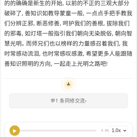
的的确确是新⽣的开始, 以前的不正的三观⼤部分
破碎了, 善知识如教导蒙童⼀般, ⼀点点⼿把⼿教我
们分辨正邪, 断恶修善, 呵护我们的善根, 拔除我们
的邪毒, 如灯塔⼀般指引我们朝向⽆染脱俗, 朝向智
慧光明｡ ⽽师兄们也以榜样的⼒量感召着我们, 我
时常感动流泪, 也时常感叹感激, 希望更多⼈能跟随
善知识照明的⽅向, ⼀起⾛上光明之路吧!
🧘
💬
1
条同修交流
›
▶
0.0%