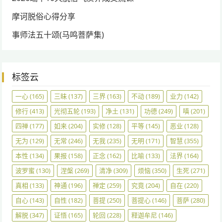
摩诃脱俗心得分享
事师法五十颂(马鸣菩萨集)
标签云
一心
(165)
三昧
(137)
三界
(163)
不动
(189)
业力
(142)
修行
(413)
光彻五轮
(193)
净土
(131)
功德
(249)
嗔
(201)
四禅
(177)
如来
(204)
实修
(128)
平等
(145)
恶业
(128)
无为
(129)
无常
(246)
无我
(235)
无明
(171)
智慧
(355)
本性
(134)
果报
(158)
正念
(162)
比喻
(133)
法界
(164)
波罗蜜
(130)
涅槃
(269)
清净
(309)
烦恼
(350)
生死
(271)
真相
(133)
神通
(196)
禅定
(259)
究竟
(204)
自在
(220)
自心
(143)
自性
(182)
菩提
(250)
菩提心
(146)
菩萨
(280)
解脱
(347)
证悟
(165)
轮回
(228)
释迦牟尼
(146)