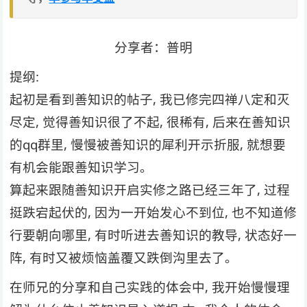
分享者：普明
提纲:
起初是看到善知识的帖⼦, 我已修完四禅⼋定和灭
尽定, 觉得善知识很了不起, 很稀有, 后来在善知识
的qq群⾥, 慢慢被善知识的犀利开示折服, 就想要
有机会能跟善知识学习｡
算起来跟随善知识开启实修之路已经三年了, 过程
挺跌宕起伏的, 因为⼀开始发⼼不到位, 也不知道修
⾏要朝向哪⾥, 有时听进去善知识的教导, 状态好⼀
阵, 有时⼜被烦恼盖覆⼜跌倒沟⾥去了｡
在师兄的分享和⾃⼰实践的体会中, 我开始慢慢理