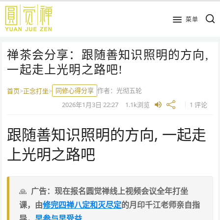
跳
到
菜单
主
要
禅茶会分享：跟随善知识照明的⽅向,
内
容
⼀起⾛上光明之路吧!
同修心得分享
作者：
光彻五轮
首页
>
正念打坐
>
2026年1月3日
22:27
1.1k
浏览
1 评论
跟随善知识照明的⽅向, ⼀起⾛
上光明之路吧
广告：现在报名圆觉禅线上视频会议全年打坐
课，由
修完四禅八定和灭尽定
的月印千江老师亲自指
导，
早参与早受益