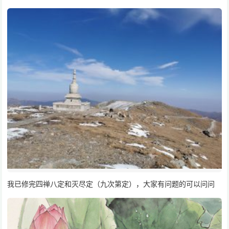
我已修完四禅八定和灭尽定（九次第定），大家有问题的可以问问