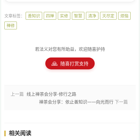
文章标签：
善知识
四禅
实修
智慧
清净
灭尽定
烦恼
禅修
若法义对您有所助益，欢迎随喜护持
🙏
随喜打赏支持
上一篇
线上禅茶会分享-修行之路
禅茶会分享：依止善知识——向光而行
下一篇
相关阅读