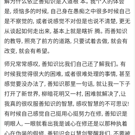
解为什么依⽌善知识是⼊道根 本｡ 我个⼈的体会
是, 烦恼多的时候, ⾃⼰身在愚痴之中很多时候⾃⼰
是不察觉的, 或者说感觉不对但是也说不清楚, 更⽆
从谈起如何⾛出来, 基本上就是瞎折 腾｡ ⽽善知识
的教导, 照亮了前⽅的道路, 只要试着去做, 就会有
改变, 就会有希望｡
师兄常常感叹, 善知识⽐我们⾃⼰还了解我们｡ 有
时候我觉得很⼤的困难, 或者很难处理的事情, 甚⾄
感觉要没办法了, 善知识那⾥⼀句话, 就让我⼀下⼦
打开了新世界, 柳暗花明⼜⼀村, 困难就解决了,让
我真的很叹服善知识的智慧, 感叹智慧的不可思议!
有时候⾃⼰感觉⾃⼰挺⽤⼼挺努⼒在修, 善知识是
明眼⼈, ⼀眼就看出我是诚⼼在修还是以那种执着
⼼在伪装的假修, 善知识会以慧剑警醒我们, 不要被