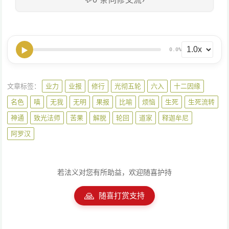
▶
0.0%
文章标签：
业力
业报
修行
光彻五轮
六入
十二因缘
名色
嗔
无我
无明
果报
比喻
烦恼
生死
生死流转
神通
致光法师
苦果
解脱
轮回
道家
释迦牟尼
阿罗汉
若法义对您有所助益，欢迎随喜护持
🙏
随喜打赏支持