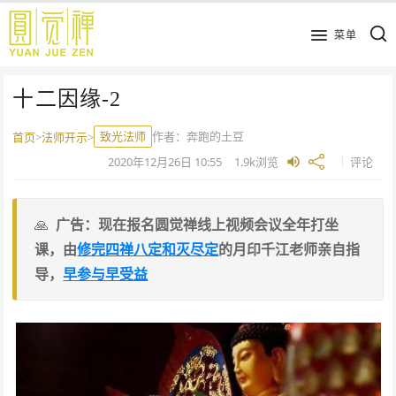
跳
到
菜单
主
要
十二因缘-2
内
容
致光法师
作者：
奔跑的土豆
首页
>
法师开示
>
2020年12月26日
10:55
1.9k
浏览
评论
广告：现在报名圆觉禅线上视频会议全年打坐
课，由
修完四禅八定和灭尽定
的月印千江老师亲自指
导，
早参与早受益