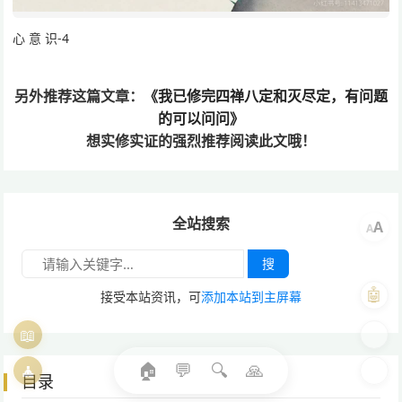
心 意 识-4
另外推荐这篇文章：
《我已修完四禅八定和灭尽定，有问题
的可以问问》
想实修实证的
强烈推荐阅读此文哦！
全站搜索
A
A
搜
🤖
接受本站资讯，可
添加本站到主屏幕
📖
🎨
🏠
💬
🔍
🙏
🧘
🌓
目录