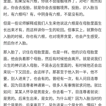
里面，如果没有六根，你就不会接触境界了，对吧？既然如
此，你会去投胎，就是你会去接触境界。投胎，识入胎当
时，有六根吗？有，中阴身有六根，不是没有的。
但是一些论师解释成我们人生来他说这六根是在母胎里面生
长出来才有，而这样讲你一生的轮回。但事实上，就算你在
入胎的时候，你也有六根，也对境界贪爱，也会产生感受，
然后你才入胎。
那入胎了，识住在母胎里面，也是一样。他的识在母胎里
面，他会执着那个母胎，然后有时候他会离开。就是说我们
众生的神识进入母胎，不是永远在里面的，有时候他还会出
来玩一下又回去，会这样子。那甚至于他入到一半，他不
要，别人进来了，也会有的。曾经有一次，有人问目连尊
者，因为目连尊者神通第一。很多人有事情就求问他。就比
如问：某某人怀孕是男是女，你去看一下，目连尊者就说：
是男的。后来生出来，是女的。为什么呢？因为入胎当时的
那个是男的，后来离开了，另外进来一个是女的，懂吗？会