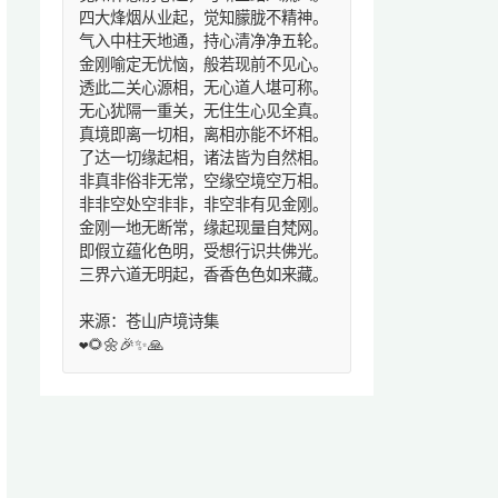
四大烽烟从业起，觉知朦胧不精神。
气入中柱天地通，持心清净净五轮。
金刚喻定无忧恼，般若现前不见心。
透此二关心源相，无心道人堪可称。
无心犹隔一重关，无住生心见全真。
真境即离一切相，离相亦能不坏相。
了达一切缘起相，诸法皆为自然相。
非真非俗非无常，空缘空境空万相。
非非空处空非非，非空非有见金刚。
金刚一地无断常，缘起现量自梵网。
即假立蕴化色明，受想行识共佛光。
三界六道无明起，香香色色如来藏。
来源：苍山庐境诗集
❤️🌻🌼🎉✨🙏