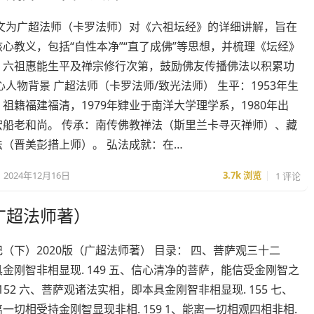
本文为广超法师（卡罗法师）对《六祖坛经》的详细讲解，旨在
心教义，包括“自性本净”“直了成佛”等思想，并梳理《坛经》
、六祖惠能生平及禅宗修行次第，鼓励佛友传播佛法以积累功
心人物背景 广超法师（卡罗法师/致光法师） 生平：1953年生
祖籍福建福清，1979年肄业于南洋大学理学系，1980年出
宏船老和尚。 传承：南传佛教禅法（斯里兰卡寻灭禅师）、藏
法（晋美彭措上师）。 弘法成就：在…
2024年12月16日
3.7k
浏览
1 评论
广超法师著）
（下）2020版（广超法师著） 目录： 四、菩萨观三十二
金刚智非相显现. 149 五、信心清净的菩萨，能信受金刚智之
 152 六、菩萨观诸法实相，即本具金刚智非相显现. 155 七、
一切相受持金刚智显现非相. 159 1、能离一切相观四相非相.