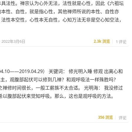
本具法性。禅宗认为心外无法，法性就是心性，因此《六祖坛
的本性、自性，就是指心性，其他禅师所说的本性、自性亦
，法性本空性，心性本无自性，心知万法无非是空心知空法，
2022年3月6日
2.3k
浏览
1 评论
.10——2019.04.29） 关键词： 修光明入睡 修观 出离心和
 某：请问群主，观腹部起伏可以修到几禅？和观呼吸法一样殊胜吗？
禅修时间很长，一般工薪族不太合适。 光明海： 我没修过
希以腹部起伏来觉知呼吸。那么，这也是观呼吸的方法。
356
浏览
评论