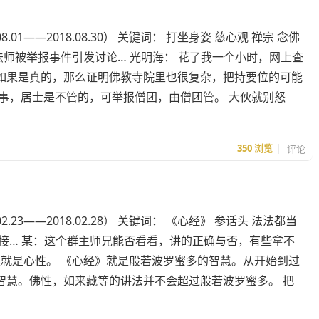
.01——2018.08.30） 关键词： 打坐身姿 慈心观 禅宗 念佛
：网传某著名法师被举报事件引发讨论… 光明海： 花了我一个小时，网上查
如果是真的，那么证明佛教寺院里也很复杂，把持要位的可能
事，居士是不管的，可举报僧团，由僧团管。 大伙就别怒
350
浏览
评论
.23——2018.02.28） 关键词： 《心经》 参话头 法法都当
师问答录”链接… 某：这个群主师兄能否看看，讲的正确与否，有些拿不
性就是心性。 《心经》就是般若波罗蜜多的智慧。从开始到过
智慧。佛性，如来藏等的讲法并不会超过般若波罗蜜多。 把