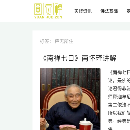
跳
到
实修资讯
佛法基础
主
要
内
容
标签：
应无所住
《南禅七日》南怀瑾讲解
《南禅七日
论，是佛
论著得非
师释迦牟
第二依法
所以我们
典。经典
佛，…