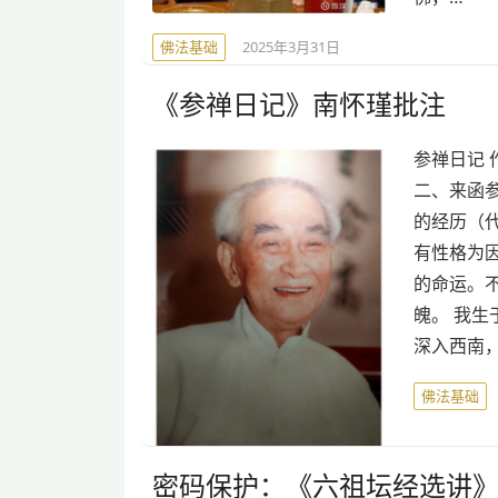
佛法基础
2025年3月31日
《参禅日记》南怀瑾批注
参禅日记 
二、来函参
的经历（代
有性格为
的命运。
魄。 我
深入西南
佛法基础
密码保护：《六祖坛经选讲》