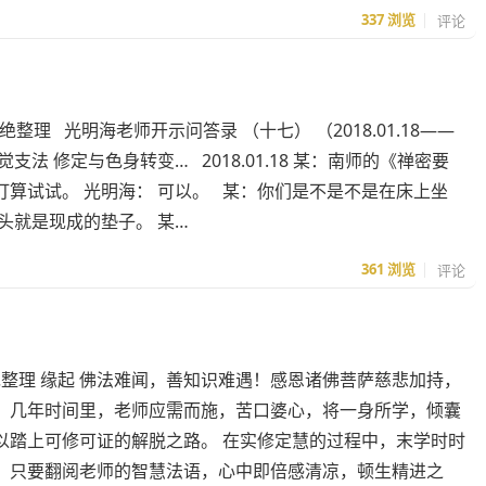
337
浏览
评论
整理 光明海老师开示问答录 （十七） （2018.01.18——
七觉支法 修定与色身转变… 2018.01.18 某：南师的《禅密要
算试试。 光明海： 可以。 某：你们是不是不是在床上坐
头就是现成的垫子。 某…
361
浏览
评论
绝整理 缘起 佛法难闻，善知识难遇！感恩诸佛菩萨慈悲加持，
！几年时间里，老师应需而施，苦口婆心，将一身所学，倾囊
以踏上可修可证的解脱之路。 在实修定慧的过程中，末学时时
，只要翻阅老师的智慧法语，心中即倍感清凉，顿生精进之