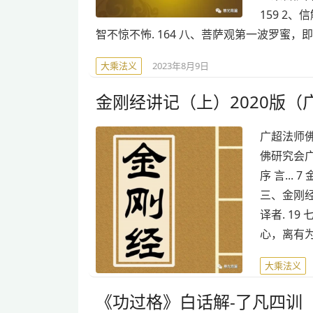
159 2
智不惊不怖. 164 八、菩萨观第一波罗蜜，即
大乘法义
2023年8月9日
金刚经讲记（上）2020版（
广超法师
佛研究会广超
序 言... 
三、金刚经的
译者. 19
心，离有为
大乘法义
《功过格》白话解-了凡四训