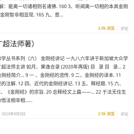
、信解：能离一切诸相则名诸佛. 160 3、听闻离一切相的本具金刚
金刚智非相显现. 165 九、菩…
2.0k
浏览
评论
广超法师著）
佛学丛书系列（六） 金刚经讲记 一九八六年讲于新加坡大众学
法师主讲 如月、果逸合录 (2020年再版) 目 录 目 录... 2
7 金刚经简介... 9 一 、金刚经的流传. 9 二、金刚经的译本. 11
注解. 12 四、近代的金刚经讲记. 13 五、释经题. 15 六、
 七、《金刚经》的宗旨. 20 总释经文上篇——... 22 于法无住生
悟法相非相...…
2023年8月9日
2.5k
浏览
评论