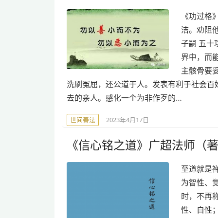
《功过格》
洁。劝阻
子嗣 五
界中，而
主骸骨要
洗刷冤屈，还公道于人。发表有利于社会百姓
去的亲人。感化一个为非作歹的…
世间善法
2023年4月17日
《信心铭之道》广超法师（
至道就是
为智性、觉
时，不再
性、自性