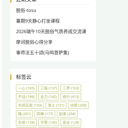
脱俗-tosu
暑期9天静心打坐课程
2026端午10天脱俗气质养成交流课
摩诃脱俗心得分享
事师法五十颂(马鸣菩萨集)
标签云
一心
(165)
三昧
(137)
三界
(163)
不动
(189)
业力
(142)
修行
(413)
光彻五轮
(193)
净土
(131)
功德
(249)
嗔
(201)
四禅
(177)
如来
(204)
实修
(128)
平等
(145)
恶业
(128)