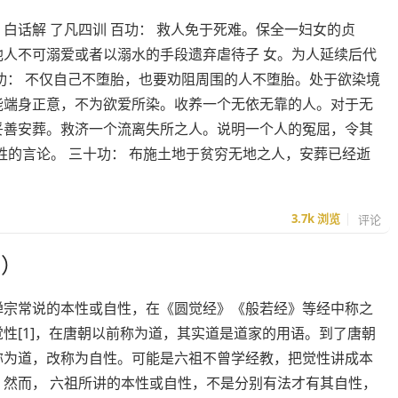
白话解 了凡四训 百功： 救人免于死难。保全一妇女的贞
他人不可溺爱或者以溺水的手段遗弃虐待子 女。为人延续后代
十功： 不仅自己不堕胎，也要劝阻周围的人不堕胎。处于欲染境
能端身正意，不为欲爱所染。收养一个无依无靠的人。对于无
妥善安葬。救济一个流离失所之人。说明一个人的冤屈，令其
的言论。 三十功： 布施土地于贫穷无地之人，安葬已经逝
3.7k
浏览
评论
著）
禅宗常说的本性或自性，在《圆觉经》《般若经》等经中称之
性[1]，在唐朝以前称为道，其实道是道家的用语。到了唐朝
称为道，改称为自性。可能是六祖不曾学经教，把觉性讲成本
；然而， 六祖所讲的本性或自性，不是分别有法才有其自性，