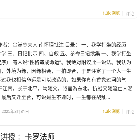
1.3k
浏览
评论
作者：金满慈夫人 南怀瑾批注 目录： 一、我学打坐的经历
学 三、日记批示 四、自叙 五、参禅日记续集 一、我学打坐
序） 有人说“性格造成命运”。我绝对附议此一说法。我认为
因，外境为缘，因缘相会，一拍即合，于是注定了一个人一生
不过我也相信命运是可以改造的，如果你真有香象过河的气
生于江南，长于北平，幼随父，叔宦游东北，抗战又随流亡人潮
，最后又迁至台，可说是生不逢时，一生都在战乱…
2025年3月31日
1.3k
浏览
评论
讲授 ：卡罗法师