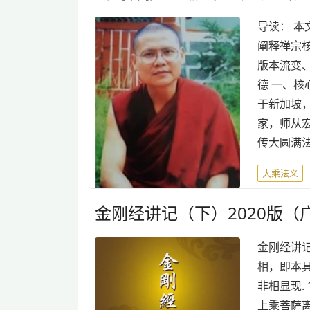
导读： 
阐释禅宗核
版本流变
德 一、核
于新加坡，
家，师从
传大圆满
大乘法义
金刚经讲记（下）2020版（
金刚经讲记
相，即本具
非相显现.
上乘菩萨离