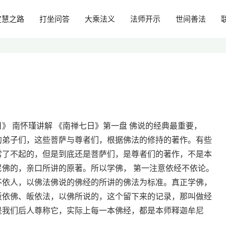
定慧之路
打坐问答
大乘法义
法师开示
世间善法
》 南怀瑾讲解 《南禅七日》第一盘 佛说的经典最重要，
的弟子们，这些菩萨与尊者们，根据佛法的修持的著作。有些
常了不起的，但是到底还是菩萨们，是尊者们的著作，不是本
尼佛的，亲口所讲的原著。所以学佛， 第一注意依经不依论。
不依人，以佛法佛说的佛经的所讲的佛法为标准。真正学佛，
皈依佛、皈依法，以佛所说的，这个留下来的记录，那叫做经
是我们后人尊称它，实际上每一本佛经，都是本师释迦牟尼