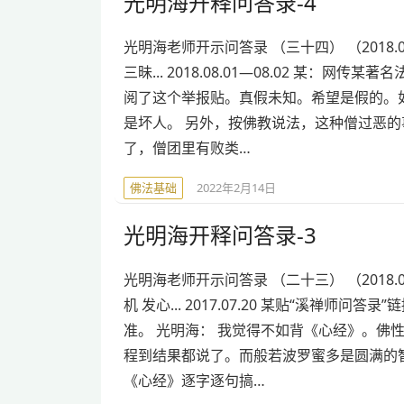
光明海开释问答录-4
光明海老师开示问答录 （三十四） （2018.08
三昧... 2018.08.01—08.02 某
阅了这个举报贴。真假未知。希望是假的。
是坏人。 另外，按佛教说法，这种僧过恶的
了，僧团里有败类…
佛法基础
2022年2月14日
光明海开释问答录-3
光明海老师开示问答录 （二十三） （2018.02
机 发心... 2017.07.20 某贴“溪禅
准。 光明海： 我觉得不如背《心经》。佛
程到结果都说了。而般若波罗蜜多是圆满的
《心经》逐字逐句搞…