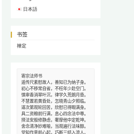
日本語
书签
禅定
寄宗法师书
遥传尺素慰故人，善知已为纳子身。
初心不移常自省，不枉年少赴空门。
慎审香消翠叶沉，律学久荒朗月昏。
不慧置若黄昏处，怎晓青山夕照临。
道次第观轮回苦，欣慰已得暇满身。
具二资粮前行满，息心四念法中尊。
择法安般修静虑，奢摩他中定乾坤。
舍念清净妙难喻，当观遍行法味醇。
觉知作意前心起，巧断三结入流人。