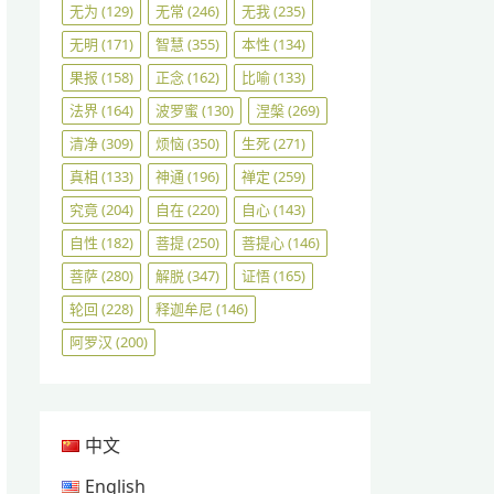
无为
(129)
无常
(246)
无我
(235)
无明
(171)
智慧
(355)
本性
(134)
果报
(158)
正念
(162)
比喻
(133)
法界
(164)
波罗蜜
(130)
涅槃
(269)
清净
(309)
烦恼
(350)
生死
(271)
真相
(133)
神通
(196)
禅定
(259)
究竟
(204)
自在
(220)
自心
(143)
自性
(182)
菩提
(250)
菩提心
(146)
菩萨
(280)
解脱
(347)
证悟
(165)
轮回
(228)
释迦牟尼
(146)
阿罗汉
(200)
中文
English