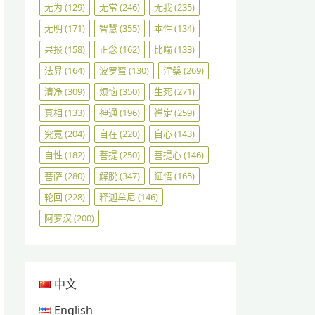
无为
(129)
无常
(246)
无我
(235)
无明
(171)
智慧
(355)
本性
(134)
果报
(158)
正念
(162)
比喻
(133)
法界
(164)
波罗蜜
(130)
涅槃
(269)
清净
(309)
烦恼
(350)
生死
(271)
真相
(133)
神通
(196)
禅定
(259)
究竟
(204)
自在
(220)
自心
(143)
自性
(182)
菩提
(250)
菩提心
(146)
菩萨
(280)
解脱
(347)
证悟
(165)
轮回
(228)
释迦牟尼
(146)
阿罗汉
(200)
中文
English