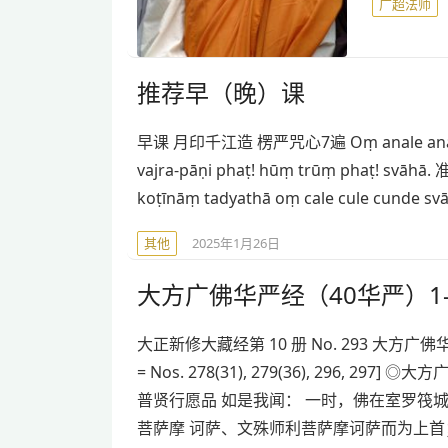
广超法师
推荐早（晚）课
早课 月印千江造 楞严咒心7遍 Oṃ anale anale viś
vajra-pāṇi phaṭ! hūṃ trūṃ phaṭ! svā
koṭīnāṃ tadyathā oṃ cale cule cunde
其他
2025年1月26日
大方广佛华严经（40华严）1-
大正新修大藏经第 10 册 No. 293 大方广佛华严经 No. 2
= Nos. 278(31), 279(36), 296
普贤行愿品 如是我闻： 一时，佛在室罗筏
菩萨摩 诃萨、文殊师利菩萨摩诃萨而为上首