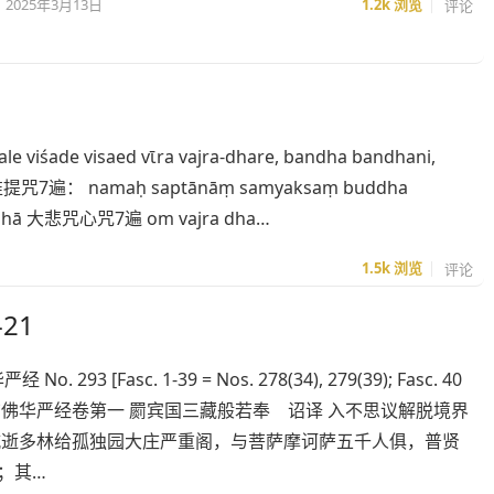
2025年3月13日
1.2k
浏览
评论
ade visaed vῑra vajra-dhare, bandha bandhani,
hā. 准提咒7遍： namaḥ saptānāṃ samyaksaṃ buddha
 svāhā 大悲咒心咒7遍 om vajra dha…
1.5k
浏览
评论
21
93 [Fasc. 1-39 = Nos. 278(34), 279(39); Fasc. 40
, 297] ◎大方广佛华严经卷第一 罽宾国三藏般若奉 诏译 入不思议解脱境界
城逝多林给孤独园大庄严重阁，与菩萨摩诃萨五千人俱，普贤
；其…