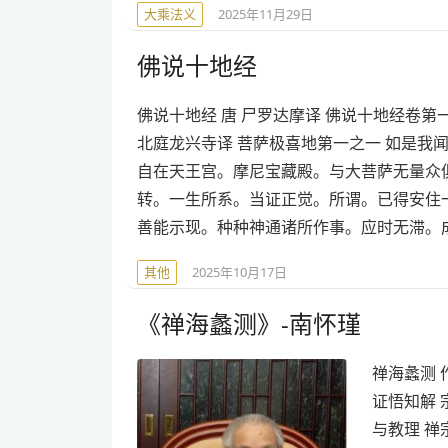
大乘法义
2025年11月29日
佛说十地经
佛说十地经 唐 尸罗达摩译 佛说十地经卷
北庭龙兴寺译 菩萨极喜地第一之一 如是我
自在天王宫。摩尼宝藏殿。与大菩萨无量众
转。一生所系。当证正觉。所谓。已得安住
善能示现。种种神通诸所作事。应时无滞。
其他
2025年10月17日
《禅海蠡测》-南怀瑾
禅海蠡测 
证悟知解 
与教理 禅