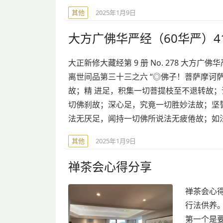
其他
2025年1月9日
大方广佛华严经（60华严）41
大正新修大藏经第 9 册 No. 278 大方
离世间品第三十三之六 “◎佛子！菩萨摩诃
故；精 进足，积集一切菩提枝至不退转故；
切佛刹故；深心足，究竟一切胜妙法故；坚
法无厌足，闻持一切佛所说法无疲倦故；如
其他
2025年1月9日
禅茶会心得分享
禅茶会心
行法供养
第一个是