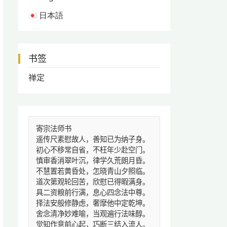
日本語
书签
禅定
寄宗法师书
遥传尺素慰故人，善知已为纳子身。
初心不移常自省，不枉年少赴空门。
慎审香消翠叶沉，律学久荒朗月昏。
不慧置若黄昏处，怎晓青山夕照临。
道次第观轮回苦，欣慰已得暇满身。
具二资粮前行满，息心四念法中尊。
择法安般修静虑，奢摩他中定乾坤。
舍念清净妙难喻，当观遍行法味醇。
觉知作意前心起，巧断三结入流人。