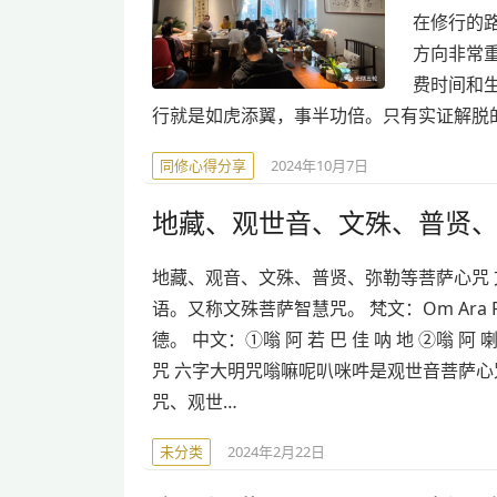
在修行的
方向非常
费时间和
行就是如虎添翼，事半功倍。只有实证解脱
同修心得分享
2024年10月7日
地藏、观世音、文殊、普贤
地藏、观音、文殊、普贤、弥勒等菩萨心咒 
语。又称文殊菩萨智慧咒。 梵文：Om Ara P
德。 中文：①嗡 阿 若 巴 佳 呐 地 ②嗡 阿 喇
咒 六字大明咒嗡嘛呢叭咪吽是观世音菩萨
咒、观世…
未分类
2024年2月22日