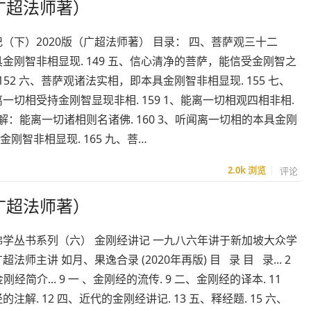
广超法师著）
（下）2020版（广超法师著） 目录： 四、菩萨观三十二
金刚智非相显现. 149 五、信心清净的菩萨，能信受金刚智之
 152 六、菩萨观诸法实相，即本具金刚智非相显现. 155 七、
一切相受持金刚智显现非相. 159 1、能离一切相观四相非相.
、信解：能离一切诸相则名诸佛. 160 3、听闻离一切相的本具金刚
金刚智非相显现. 165 九、菩…
2.0k
浏览
评论
广超法师著）
佛学丛书系列（六） 金刚经讲记 一九八六年讲于新加坡大众学
法师主讲 如月、果逸合录 (2020年再版) 目 录 目 录... 2
7 金刚经简介... 9 一 、金刚经的流传. 9 二、金刚经的译本. 11
注解. 12 四、近代的金刚经讲记. 13 五、释经题. 15 六、