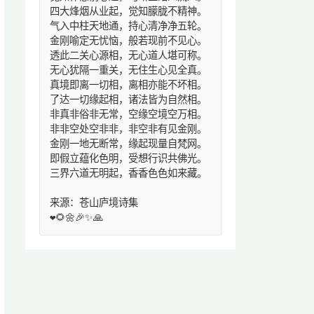
四大烽烟从业起，觉知朦胧不精神。
气入中柱天地通，持心清净净五轮。
金刚喻定无忧恼，般若现前不见心。
透此二关心源相，无心道人堪可称。
无心犹隔一重关，无住生心见全真。
真境即离一切相，离相亦能不坏相。
了达一切缘起相，诸法皆为自然相。
非真非俗非无常，空缘空境空万相。
非非空处空非非，非空非有见金刚。
金刚一地无断常，缘起现量自梵网。
即假立蕴化色明，受想行识共佛光。
三界六道无明起，香香色色如来藏。
来源：苍山庐境诗集
❤️🌻🌼🎉✨🙏