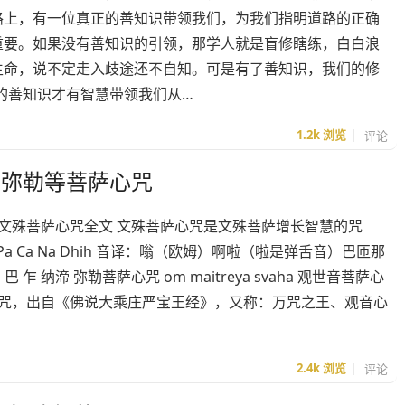
路上，有一位真正的善知识带领我们，为我们指明道路的正确
重要。如果没有善知识的引领，那学人就是盲修瞎练，白白浪
生命，说不定走入歧途还不自知。可是有了善知识，我们的修
的善知识才有智慧带领我们从…
1.2k
浏览
评论
、弥勒等菩萨心咒
文殊菩萨心咒全文 文殊菩萨心咒是文殊菩萨增长智慧的咒
a Ca Na Dhih 音译：嗡（欧姆）啊啦（啦是弹舌音）巴匝那
 巴 乍 纳渧 弥勒菩萨心咒 om maitreya svaha 观世音菩萨心
心咒，出自《佛说大乘庄严宝王经》，又称：万咒之王、观音心
2.4k
浏览
评论