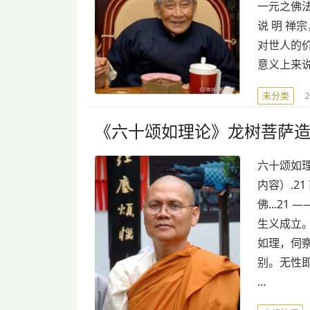
一元之佛法
说 明 
对世人的
意义上来
未分类
《六十颂如理论》龙树菩萨造
六十颂如理
内容）.2
佛...21
生义成立。
如理，伺察
别。无性即
…