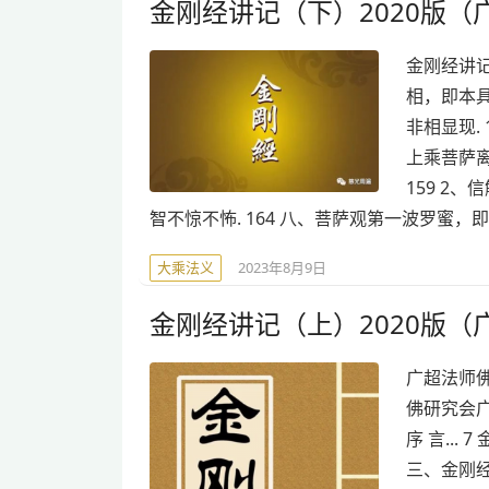
金刚经讲记（下）2020版（
金刚经讲记
相，即本具
非相显现.
上乘菩萨离
159 2
智不惊不怖. 164 八、菩萨观第一波罗蜜，即
大乘法义
2023年8月9日
金刚经讲记（上）2020版（
广超法师
佛研究会广超
序 言... 
三、金刚经的