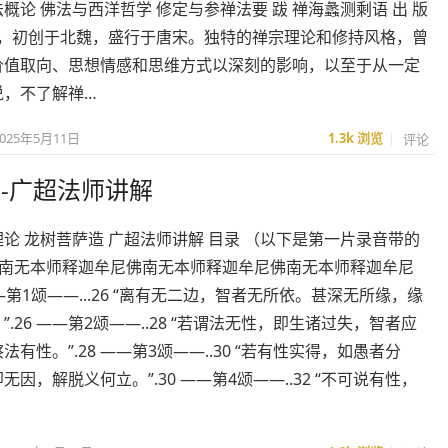
概论 佛法与西洋哲学 修定与参禅法要 跋 禅海蠡测剩语 出 版
禅宗，初创于北魏，盛行于唐宋。独特的禅宗理论和修持风格，曾
价值取向、思想情感和思维方式以深刻的影响，以至于从一定
说，不了解禅…
2025年5月11日
1.3k
浏览
评论
-广超法师讲解
论 龙树菩萨造 广超法师讲解 目录 （以下是第一片录音带的
1 南无本师释迦牟尼佛南无本师释迦牟尼佛南无本师释迦牟尼
 ——第1颂——...26 “离有无二边，智者无所依。甚深无所缘，缘
”.26 ——第2颂——..28 “若谓法无性，即生诸过失，智者应
法有性。”.28 ——第3颂——..30 “若有性实得，如愚者分
无因，解脱义何立。”.30 ——第4颂——..32 “不可说有性，