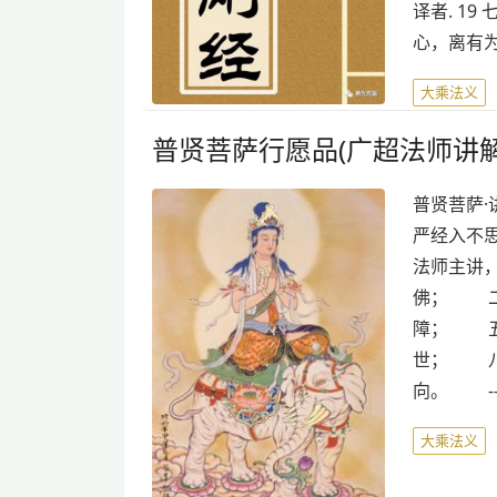
译者. 19
心，离有为
大乘法义
普贤菩萨行愿品(广超法师讲解
普贤菩萨
严经入不
法师主讲
佛； 二
障； 五
世； 八
向。 -
大乘法义