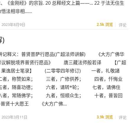
 七、《金刚经》的宗旨. 20 总释经文上篇——... 22 于法无住生
悟法相非相...…
2023年8月9日
2.5k
浏览
评论
)
·讲记释义：普贤菩萨行愿品(广超法师讲解) 《大方广佛华
思议解脱境界普贤行愿品》 唐三藏法师般若译 【广超
，果逸居士笔录】 (二零零四年修订) 一者，礼敬諸
者，称赞如来； 三者，广修供养； 四者，忏悔业
者，随喜功德； 六者，请转*轮； 七者，请佛住
者，常随佛学； 九者，恒顺众生； 十者，普皆回
-普贤十大愿王 《大方广佛…
2023年3月11日
3.9k
浏览
评论