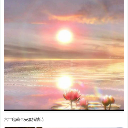
六世哒赖仓央嘉措情诗