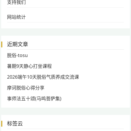
支持我们
网站统计
近期文章
脱俗-tosu
暑期9天静心打坐课程
2026端午10天脱俗气质养成交流课
摩诃脱俗心得分享
事师法五十颂(马鸣菩萨集)
标签云