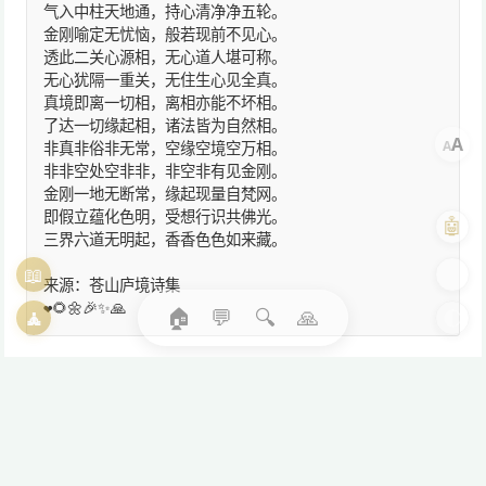
气入中柱天地通，持心清净净五轮。
金刚喻定无忧恼，般若现前不见心。
透此二关心源相，无心道人堪可称。
无心犹隔一重关，无住生心见全真。
真境即离一切相，离相亦能不坏相。
了达一切缘起相，诸法皆为自然相。
A
A
非真非俗非无常，空缘空境空万相。
非非空处空非非，非空非有见金刚。
金刚一地无断常，缘起现量自梵网。
即假立蕴化色明，受想行识共佛光。
🤖
三界六道无明起，香香色色如来藏。
📖
🎨
来源：苍山庐境诗集
❤️🌻🌼🎉✨🙏
🏠
💬
🔍
🙏
🧘
🌓
© 2026
圆觉禅-月印千江正念学苑
卍○卍
微信公众号：yuanjuechan
关于
我们
月印千江助手微信号：guangchewulun