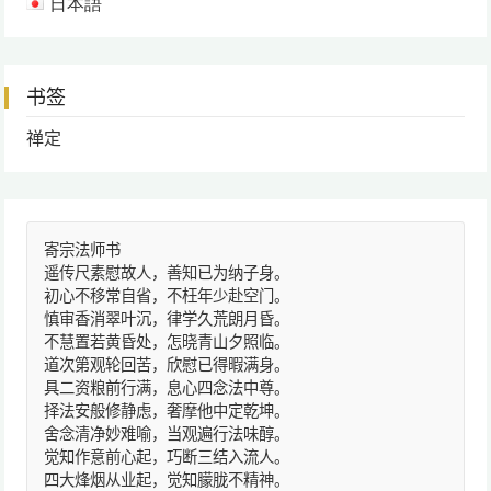
日本語
书签
禅定
寄宗法师书
遥传尺素慰故人，善知已为纳子身。
初心不移常自省，不枉年少赴空门。
慎审香消翠叶沉，律学久荒朗月昏。
不慧置若黄昏处，怎晓青山夕照临。
道次第观轮回苦，欣慰已得暇满身。
具二资粮前行满，息心四念法中尊。
择法安般修静虑，奢摩他中定乾坤。
舍念清净妙难喻，当观遍行法味醇。
觉知作意前心起，巧断三结入流人。
四大烽烟从业起，觉知朦胧不精神。