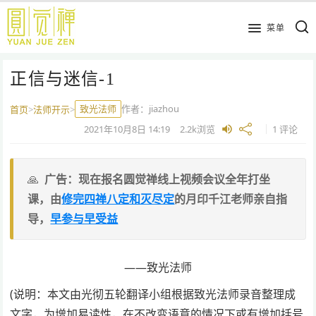
跳
到
菜单
主
要
正信与迷信-1
内
容
致光法师
作者：
jiazhou
首页
>
法师开示
>
2021年10月8日
14:19
2.2k
浏览
1 评论
广告：现在报名圆觉禅线上视频会议全年打坐
课，由
修完四禅八定和灭尽定
的月印千江老师亲自指
导，
早参与早受益
——致光法师
(说明：本文由光彻五轮翻译小组根据致光法师录音整理成
文字，为增加易读性，在不改变语意的情况下或有增加括号