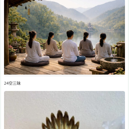
24空三昧