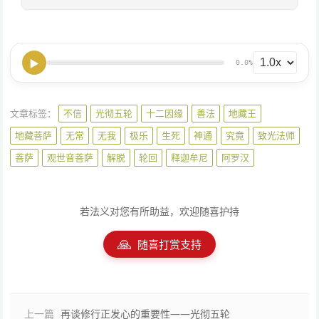
▶
0.0%
文章标签：
不信
光彻五轮
十二因缘
善法
地藏王
地藏菩萨
无常
无我
极乐
生死
神通
究竟
致光法师
菩萨
观世音菩萨
解脱
轮回
释迦牟尼
阿罗汉
若法义对您有所助益，欢迎随喜护持
🙏
随喜打赏支持
上一篇
再谈修行正发心的重要性——光彻五轮