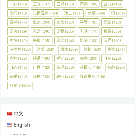
一心
(165)
三昧
(137)
三界
(163)
不动
(189)
业力
(142)
修行
(413)
光彻五轮
(193)
净土
(131)
功德
(249)
嗔
(201)
四禅
(177)
如来
(204)
实修
(128)
平等
(145)
恶业
(128)
无为
(129)
无常
(246)
无我
(235)
无明
(171)
智慧
(355)
本性
(134)
果报
(158)
正念
(162)
比喻
(133)
法界
(164)
波罗蜜
(130)
涅槃
(269)
清净
(309)
烦恼
(350)
生死
(271)
真相
(133)
神通
(196)
禅定
(259)
究竟
(204)
自在
(220)
自心
(143)
自性
(182)
菩提
(250)
菩提心
(146)
菩萨
(280)
解脱
(347)
证悟
(165)
轮回
(228)
释迦牟尼
(146)
阿罗汉
(200)
中文
English