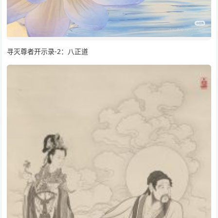
寻灭尊者开示录-2：八正道