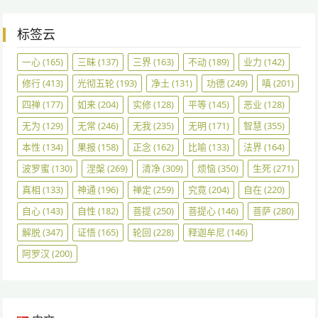
标签云
一心
(165)
三昧
(137)
三界
(163)
不动
(189)
业力
(142)
修行
(413)
光彻五轮
(193)
净土
(131)
功德
(249)
嗔
(201)
四禅
(177)
如来
(204)
实修
(128)
平等
(145)
恶业
(128)
无为
(129)
无常
(246)
无我
(235)
无明
(171)
智慧
(355)
本性
(134)
果报
(158)
正念
(162)
比喻
(133)
法界
(164)
波罗蜜
(130)
涅槃
(269)
清净
(309)
烦恼
(350)
生死
(271)
真相
(133)
神通
(196)
禅定
(259)
究竟
(204)
自在
(220)
自心
(143)
自性
(182)
菩提
(250)
菩提心
(146)
菩萨
(280)
解脱
(347)
证悟
(165)
轮回
(228)
释迦牟尼
(146)
阿罗汉
(200)