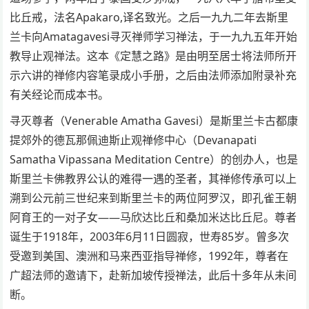
比丘戒，法名Apakaro,译名致光。之后一九九二年去斯里
兰卡向Amatagavesi寻灭禅师学习禅法，于一九九五年开始
教导止观禅法。这本《定慧之路》是由明至居士将法师所开
示六讲的禅修内容笔录成小手册，之后由法师添加附录补充
有关经论而成本书。
寻灭尊者（Venerable Amatha Gavesi）是斯里兰卡古都康
提郊外的德瓦那佩迪斯止观禅修中心（Devanapati
Samatha Vipassana Meditation Centre）的创办人，也是
斯里兰卡佛教界公认的难得一遇的圣者，其禅修传承可以上
溯到公元前三世纪来到斯里兰卡的两位阿罗汉，即孔雀王朝
阿育王的一对子女——马欣达比丘和桑加米达比丘尼。尊者
诞生于1918年，2003年6月11日圆寂，世寿85岁。曾多次
受邀到美国、澳洲和马来西亚指导禅修，1992年，尊者在
广超法师的邀请下，赴新加坡传授禅法，此后十多年从未间
断。