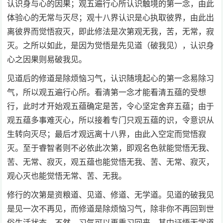
认识身与心的因果；观五遍行心所认识触境的第一念，由此
体验心的无常与灭尽；观十八界认识是心执取彼界，由此出
离彼界而觉悟寂灭，即此修法是次第观无我，苦，无常，寂
灭。之所以如此，是因为觉悟是先见道（破我见），认识身
心之因果则易破我见。
见道后的修道是除烦恼习气，认识随境起心的第一念易除习
气，所以观五遍行心所。看清第一念才能看清五蕴的受想
行，此时才开始观五蕴确定是苦，令心坚定舍弃五蕴；由于
观五蕴多事难灭心，所以接着专门只观五蕴的识，令意识从
生转向灭尽；最后才观远离十八界，由此入空定而觉悟寂
灭。至于睿智者则不必依此次第，即观名色就能觉悟无我、
苦、无常、寂灭，观五蕴也能觉悟无我、苦、无常、寂灭，
观心灭也能觉悟无常、苦、无我。
修行的次第是资粮道、见道、修道、无学道。见道的破我见
是见一次不再见，而修道是除烦恼习气，除非你不再回到世
俗生活状态，不然，习气可以再熏习回来。其中证悟无学道