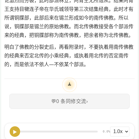
论激烈而分裂，此时部派林立，阿育王无所适从。结果阿育
王支持目犍连子帝在华氏城领导第三次结集经典，此时才有
所谓铜牒部，此部后来在锡兰形成如今的南传佛教。所以
说，铜牒部是锡兰的原始佛教。而北传佛教接受各个部派传
来的经典，把铜牒部称为南传佛教，把余者称为北传佛教。
明白了佛教的分裂史后，再看附录时，不要执着用南传佛教
的经典来否定北传的小乘经典，或执着用北传的否定南传
的，而是依法不依人—不依某个部派。
🧘
💬
0
条同修交流
›
▶
0.0%