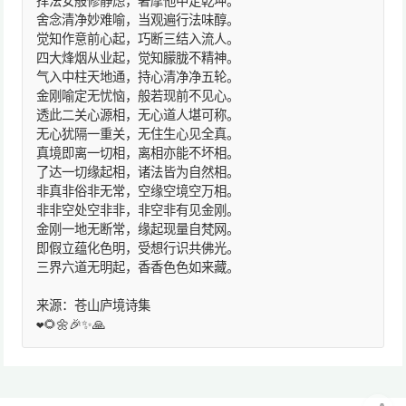
择法安般修静虑，奢摩他中定乾坤。
舍念清净妙难喻，当观遍行法味醇。
觉知作意前心起，巧断三结入流人。
四大烽烟从业起，觉知朦胧不精神。
气入中柱天地通，持心清净净五轮。
金刚喻定无忧恼，般若现前不见心。
透此二关心源相，无心道人堪可称。
无心犹隔一重关，无住生心见全真。
真境即离一切相，离相亦能不坏相。
了达一切缘起相，诸法皆为自然相。
非真非俗非无常，空缘空境空万相。
非非空处空非非，非空非有见金刚。
金刚一地无断常，缘起现量自梵网。
即假立蕴化色明，受想行识共佛光。
三界六道无明起，香香色色如来藏。
来源：苍山庐境诗集
❤️🌻🌼🎉✨🙏