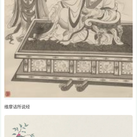
维摩诘所说经