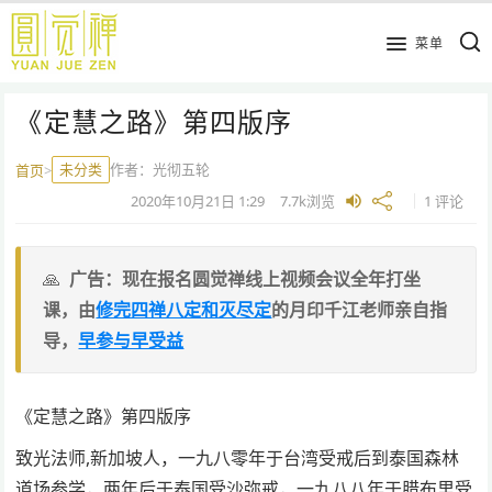
跳
到
菜单
主
要
《定慧之路》第四版序
内
容
未分类
作者：
光彻五轮
首页
>
2020年10月21日
1:29
7.7k
浏览
1 评论
广告：现在报名圆觉禅线上视频会议全年打坐
课，由
修完四禅八定和灭尽定
的月印千江老师亲自指
导，
早参与早受益
《定慧之路》第四版序
致光法师,新加坡人，一九八零年于台湾受戒后到泰国森林
道场参学，两年后于泰国受沙弥戒，一九八八年于腊布里受