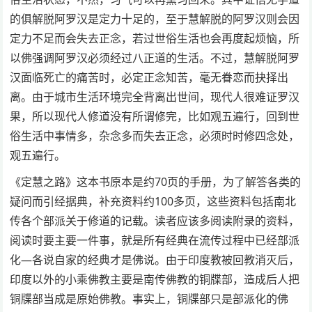
的俱解脱阿罗汉是定力十足的，至于慧解脱的阿罗汉则会因
定力不足而会失去正念，若过世俗生活也会再度起烦恼，所
以佛强调阿罗汉必须经过八正道的生活。不过，慧解脱阿罗
汉面临死亡的痛苦时，必定正念知苦，毫无眷恋而抉择出
离。由于城市生活环境完全背离出世间，现代人很难证罗汉
果，所以现代人修道没有所谓修完，比如观五遍行，回到世
俗生活中事情多，杂念多而失去正念，必须时时修四念处，
观五遍行。
《定慧之路》这本书原本是约70页的手册，为了解答各类的
疑问而引经据典，补充资料约100多页，这些资料包括南北
传各个部派关于修道的记载。读者应该多阅读附录的资料，
阅读时要主要一件事，就是所有经典在流传过程中已经部派
化—各说自家的经典才是佛说。由于印度教被回教消灭后，
印度以外的小乘佛教主要是南传佛教的铜牒部，造成后人把
铜牒部当成是原始佛教。事实上，铜牒部只是部派化的佛