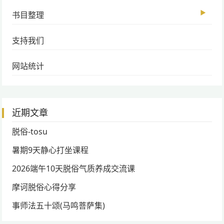
▶
书目整理
支持我们
网站统计
近期文章
脱俗-tosu
暑期9天静心打坐课程
2026端午10天脱俗气质养成交流课
摩诃脱俗心得分享
事师法五十颂(马鸣菩萨集)