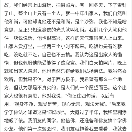
故，我们经常上山游玩，拍摄照片。有一回冬天，下了雪封
了山。整个山上只有一个人，就一中年出家人，我们自然叫
他和尚，可他却说他还不是和尚，是个沙弥，我也不知是啥
意思，反正只知道念佛的光头就叫和尚。我们几个人就和他
住一块说说话，他也很高兴，这样的天气难得有人上山来。
出家人爱打坐，一坐两三个小时不起来。吃饭也是有吃就
吃，没吃就不吃，自己也不去搞。我认为这是出家人的懒
惰，但也佩服他能受能得了这寂寞。我们白天拍照片，晚上
就和出家人瞎聊，他也自然乐得给我们弘扬佛法。我虽然喜
欢听，但我是不信，对于西方极乐，我希望有那么一个地
方，但认为那是不真实的，是人们的一个愿望而已。这个出
家人也很有意思，他对我说，“你记住四句话，以后有
用：‘观身不净，观受是苦，观心无常，观法无我’。”后来我
学了佛法才知道这是“四念处”。 大概过了半年，我稀里糊涂
地皈了依。我朋友的同学，他信佛，还准备和佛友搞个学佛
沙龙。他们第一次聚会时，我朋友就拖着我去看看，我就去