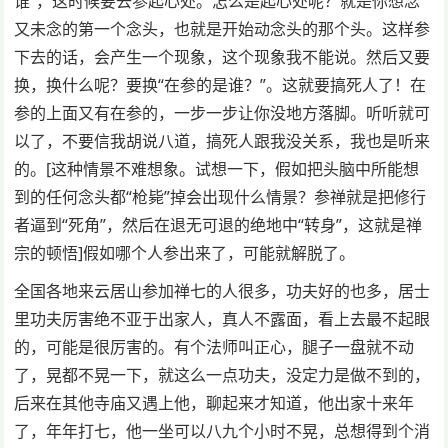
谁”，这时候要去参起心处。怎么是起心处呢？就是你想念
又未念的第一个念头，也就是开始动念头的那个头。这样参
下去的话，会产生一个现象，这个现象我不能说。然后又要
换，换什么呢？要换“在参的是谁？”。这就要搞死人了！在
参的上面又有在参的，一步一步让你没地方落脚。听听就可
以了，不要信我胡说八道，搞死人跟我没关系，我也是听来
的。[这种情景不难想象。试想一下，假如把头脑中所能想
到的任何念头都“枪毙”掉会出现什么情景？参禅就是把修行
者逼到“死角”，然后在退无可退的绝地中“转身”，这就是禅
宗的顿悟]假如哪个人参出来了，可能就解脱了。
全国各地来云居山参加禅七的人很多，功夫好的也多，居士
里功夫厉害绝不亚于出家人，真人不露面，看上去最不起眼
的，可能是很厉害的。有个法师叫正心，腿子一盘就不动
了，晃都不晃一下，就这么一点功夫，没定力是做不到的，
后来在其他寺庙又遇上他，聊起来才知道，他出家十来年
了，年年打七，他一坐可以八九个小时不晃，总想得到个消