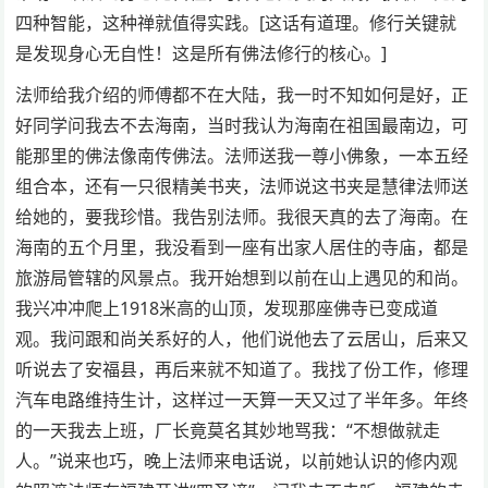
四种智能，这种禅就值得实践。[这话有道理。修行关键就
是发现身心无自性！这是所有佛法修行的核心。]
法师给我介绍的师傅都不在大陆，我一时不知如何是好，正
好同学问我去不去海南，当时我认为海南在祖国最南边，可
能那里的佛法像南传佛法。法师送我一尊小佛象，一本五经
组合本，还有一只很精美书夹，法师说这书夹是慧律法师送
给她的，要我珍惜。我告别法师。我很天真的去了海南。在
海南的五个月里，我没看到一座有出家人居住的寺庙，都是
旅游局管辖的风景点。我开始想到以前在山上遇见的和尚。
我兴冲冲爬上1918米高的山顶，发现那座佛寺已变成道
观。我问跟和尚关系好的人，他们说他去了云居山，后来又
听说去了安福县，再后来就不知道了。我找了份工作，修理
汽车电路维持生计，这样过一天算一天又过了半年多。年终
的一天我去上班，厂长竟莫名其妙地骂我：“不想做就走
人。”说来也巧，晚上法师来电话说，以前她认识的修内观