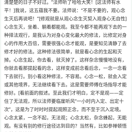
清楚楚的日子不好过。”法师听了哈哈大笑！[这法师有水
平！]我说，这五蕴我不要。法师说：“不是不要的，观心念
生灭后再说吧！”[修观就是从观心念生灭契入观身心无自性]
心念生灭，坐着、躺着都能观。我至今都不能再观下去的一
种择法观行，是我认为对身心变化最大的修法，比修定对身
心的作用大百倍，需要很强心念才能观，是要知见清静了去
修才好的修法。这种修法很简单，就是看心念的生起和灭
掉。心念生起，你去看，就灭掉了。这样杂念慢慢地没有，
你就去看那提起看的念，这样变成前念看后念，一念一念看
下去就行。别小看这种修法，不容易。心念一松，就会入定
或其他境界，无法继续看下去。这是需要师傅在场指导才能
修好。[看前面的叙述。至此我们才明白，定不是观——定
住了无法观，所以法师要临崖听风“一小时内入定、出定十
次”，这是为了时时时提起观照正念，而不至于沉入定境。
心念太紧，一念不起，无法观；心念太松，杂念蜂起，无能
观。有没有别的修行途径达到目的？当然有，比如参禅顿悟