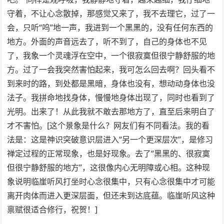
守着，不让心念散掉，那感觉又来了，我不去理它，过了一
会，只听“呜”地一声，我进到一个黑黑的，没有任何东西的
地方。外面的声音远去了，听不到了，自己的身体也不见
了，我象一个灵魂浮在空中，一个很寂寞但很宁静舒服的地
方。过了一会我突然害怕起来，我可怎么回去啊？回头看不
到来时的路，到处都是黑暗，身体也没有，想动动身体也没
法子。我拼命地找身体，慢慢地身体出现了，同时也看到了
光明。出来了！从此我就不敢去那地方了，直至后来明白了
才不害怕。[这个景象是什么？网友们有不同看法。我的看
法是：这是神识突破意识层进入“另一个更深层次”，是修习
禅定过程的正常现象，也是好现象。去了“黑黑的、很寂寞
但很宁静舒服的地方”，这很像内心无明障或心相。这种现
象说明临崖听风打坐时心念很集中，只有心念很集中才可能
离开肉体而进入更深层面，但还未到达底蕴。临崖听风这种
禀赋很适合修行，祝贺！]