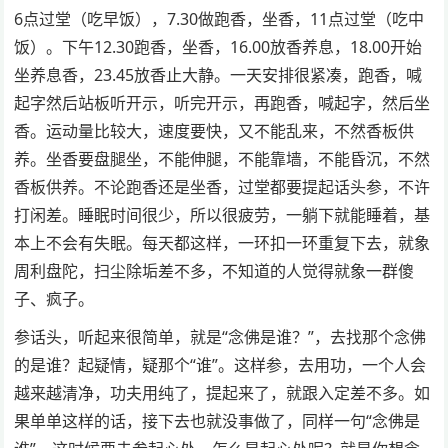
6点过堂（吃早饭），7.30做跑香，坐香，11点过堂（吃中
饭）。下午12.30跑香，坐香，16.00放香养息，18.00开始
坐养息香，23.45放香止大静。一天安排很紧凑，跑香，喊
起字然后站板听开示，听完开示，再跑香，喊起字，然后坐
香。运动量比较大，速度要快，又不能乱来，不然香板供
养。坐香要盘腿坐，不能伸腿，不能靠墙，不能昏沉，不然
香板供养。不论跑香还是坐香，过堂都要提起话头参，不许
打闲差。睡眠时间很少，所以很疲劳，一躺下就能睡着，基
本上不会有失眠。每天都这样，一环扣一环重复下去，就象
周利盘陀，扫尘除垢差不多，不知道的人觉得就象一群傻
子、疯子。
参话头，听起来很简单，就是“念佛是谁？”，去找那个念佛
的是谁？起疑情，疑那个“谁”。这样参，去用功，一个人会
越来越清净，功夫用纯了，提起来了，就跟入定差不多。如
果单单这样的话，接下去也就没事做了，同样一句“念佛是