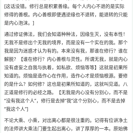
[这话没错。修行总是积累善缘。每个人内心不退的是实际
修得的善根。内心善根即便遇逆缘也不退转，能退转的只能
是内心泡沫。]
通过修证佛法，我们会知道种种法，因缘生灭，没有本性！
无我不是修出个无我的境界，而是没有一个实在的我。那个
我是因为迷惑才认为有的。本来没有我，那谁在修行？谁在
解脱？【谁在修行？内心善根与灵性。所谓无我，就是内心
没有虚妄之自我与执着，如私欲、烦恼等等】这就是初果所
知道的。烦恼是造作心在作用，造作心才是烦恼根源。要修
的是什么？如何修？这也是初果所知道的，这就叫见道。八
正道是修行的必经之路。【无我是内心没有分别心，而不是
“没有我这个人”，修行是去掉“我”这个分别心，而不是去掉
“我这个人”]
不论大乘、小乘，对出离心都是很注重的。记得有位讲净土
的法师讲大乘法门要生起出离心，讲了厚厚的一本。原始佛