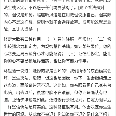
可以暂时离开眼前境界，但另一个境界又会出现，就是出现
法尘或入定。不迷惑于任何境界就对了。[这个看法是对
的，但仅是知见。临崖听风这是在用教理说服自己，但实际
内心不是这样想，否则他就不会选择放弃。很可能这就是业
障，真让人遗憾。]
修定大致有三种作用：（一）暂时降服一些烦恼；（二）修
出较强念力和定力，为观智慧作基础。如证某些果位，你的
心念要远离五蕴身心才可能证得；（三）证悟后修定，能让
你的心不容易被境界迷惑，也让你有能力作事。
马祖道一说过：能修的都是会坏的！我们所修的东西确实会
坏，是生灭法，没错！但这也是因缘，你下一生会继续走上
这条道，而所证智慧不退。这比如，你亲眼看见自己家有台
电脑，出去以后，虽然电脑不在眼前，但你还是确认有电
脑。证悟佛法也是如此。通过修行亲眼见到，在定力退以后
一样坚信佛法是真实的。这种修证很有用。他会决定你生生
世世的因缘。从此你不会退！你知道你不退的是什么了吗？