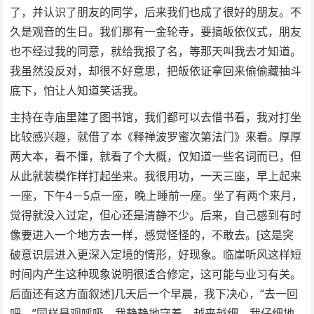
了，并认识了朋友的同学，后来我们也成了很好的朋友。不
久是观音的生日。我们那有一金轮寺，要搞皈依仪式，朋友
也不经过我的同意，就给我报了名，等那天叫我去才知道。
我虽然没反对，却很不好意思，把皈依证拿回来偷偷藏抽斗
底下，怕让人知道笑话我。
主持在寺庙里建了图书馆，我们都可以去借书看，我对打坐
比较感兴趣，就借了本《释禅波罗蜜次第法门》来看。厚厚
两大本，看不懂，就看了个大概，仅知道一些名词而已，但
从此就装模作样打起坐来。我很用功，一天三座，早上起来
一座，下午4－5点一座，晚上睡前一座。坐了有两个来月，
觉得就没入过定，但心还是清静不少。后来，自己感到有时
像要进入一个地方去一样，感觉怪怪的，不敢去。[这是突
破意识层进入更深入定境的情形，好现象。临崖听风这样短
时间内产生这种现象说明很适合修定，这可能与业习有关。
后面还有这方面叙述]几天后一个早晨，我下决心，“去一回
吧。”同样是观呼吸，我静静地守着，越来越细，我仔细地