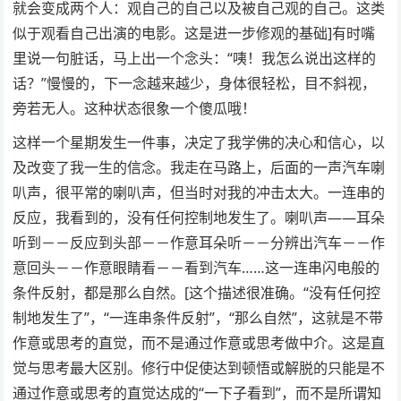
就会变成两个人：观自己的自己以及被自己观的自己。这类
似于观看自己出演的电影。这是进一步修观的基础]有时嘴
里说一句脏话，马上出一个念头：“咦！我怎么说出这样的
话？”慢慢的，下一念越来越少，身体很轻松，目不斜视，
旁若无人。这种状态很象一个傻瓜哦！
这样一个星期发生一件事，决定了我学佛的决心和信心，以
及改变了我一生的信念。我走在马路上，后面的一声汽车喇
叭声，很平常的喇叭声，但当时对我的冲击太大。一连串的
反应，我看到的，没有任何控制地发生了。喇叭声——耳朵
听到－－反应到头部－－作意耳朵听－－分辨出汽车－－作
意回头－－作意眼睛看－－看到汽车……这一连串闪电般的
条件反射，都是那么自然。[这个描述很准确。“没有任何控
制地发生了”，“一连串条件反射”，“那么自然”，这就是不带
作意或思考的直觉，而不是通过作意或思考做中介。这是直
觉与思考最大区别。修行中促使达到顿悟或解脱的只能是不
通过作意或思考的直觉达成的“一下子看到”，而不是所谓知