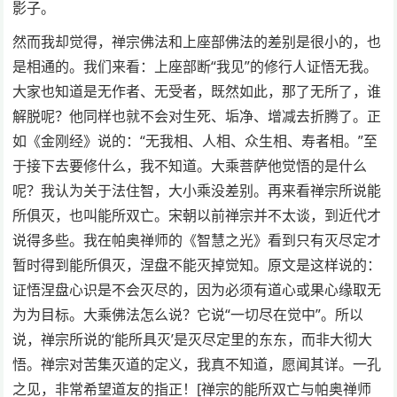
影子。
然而我却觉得，禅宗佛法和上座部佛法的差别是很小的，也
是相通的。我们来看：上座部断“我见”的修行人证悟无我。
大家也知道是无作者、无受者，既然如此，那了无所了，谁
解脱呢？他同样也就不会对生死、垢净、增减去折腾了。正
如《金刚经》说的：“无我相、人相、众生相、寿者相。”至
于接下去要修什么，我不知道。大乘菩萨他觉悟的是什么
呢？我认为关于法住智，大小乘没差别。再来看禅宗所说能
所俱灭，也叫能所双亡。宋朝以前禅宗并不太谈，到近代才
说得多些。我在帕奥禅师的《智慧之光》看到只有灭尽定才
暂时得到能所俱灭，涅盘不能灭掉觉知。原文是这样说的：
证悟涅盘心识是不会灭尽的，因为必须有道心或果心缘取无
为为目标。大乘佛法怎么说？它说“一切尽在觉中”。所以
说，禅宗所说的‘能所具灭’是灭尽定里的东东，而非大彻大
悟。禅宗对苦集灭道的定义，我真不知道，愿闻其详。一孔
之见，非常希望道友的指正！[禅宗的能所双亡与帕奥禅师