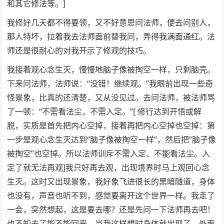
和其它修法等。]
我修好几天都不得要领，又不好意思问法师，便去问别人，
那人特坏，拉着我去法师面前替我问，弄得我满面通红。法
师还是很耐心的对我开示了修观的技巧。
我接着观心念生灭，慢慢地脑子像被掏空一样，只剩脑壳。
下来问法师，法师说：“没错！继续观。”我眼前出现一些奇
怪景象，比真的还清楚，又从没见过。去问法师，被法师骂
了一顿：“不需看法尘，不需入定。”[ 修行达到开悟或解
脱，实质是首先把内心空掉，接着再把内心空掉也空掉：第
一步是观心念生灭达到“脑子像被掏空一样”，然后把“脑子像
被掏空”也空掉。所以法师训斥不需入定、不能看法尘。入
定了就无法再观]我只好再去观，出现境界时马上观回心念
生灭。这时又出现景象，我好象飞进很长的黑暗隧道，身体
也没有，声音也听不到，感觉要离开这个世界一样。我走了
一会，突然想起，这是要去哪？还是先问一下法师再去吧！
也不知去了能不能回来。当我这样想时身体就出现了，外面