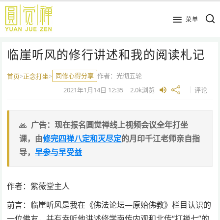
跳
到
菜单
主
要
临崖听风的修行讲述和我的阅读札记
内
容
同修心得分享
作者：
光彻五轮
首页
>
正念打坐
>
2021年1月14日
12:35
2.0k
浏览
评论
广告：现在报名圆觉禅线上视频会议全年打坐
课，由
修完四禅八定和灭尽定
的月印千江老师亲自指
导，
早参与早受益
作者：紫薇堂主人
前言：临崖听风是我在《佛法论坛—原始佛教》栏目认识的
一位佛友，并有幸听他讲述修学南传内观和北传“打禅七”的