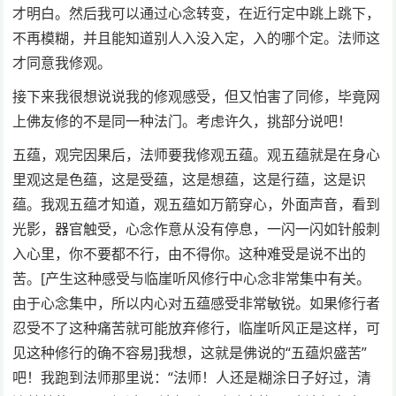
才明白。然后我可以通过心念转变，在近行定中跳上跳下，
不再模糊，并且能知道别人入没入定，入的哪个定。法师这
才同意我修观。
接下来我很想说说我的修观感受，但又怕害了同修，毕竟网
上佛友修的不是同一种法门。考虑许久，挑部分说吧！
五蕴，观完因果后，法师要我修观五蕴。观五蕴就是在身心
里观这是色蕴，这是受蕴，这是想蕴，这是行蕴，这是识
蕴。我观五蕴才知道，观五蕴如万箭穿心，外面声音，看到
光影，器官触受，心念作意从没有停息，一闪一闪如针般刺
入心里，你不要都不行，由不得你。这种难受是说不出的
苦。[产生这种感受与临崖听风修行中心念非常集中有关。
由于心念集中，所以内心对五蕴感受非常敏锐。如果修行者
忍受不了这种痛苦就可能放弃修行，临崖听风正是这样，可
见这种修行的确不容易]我想，这就是佛说的“五蕴炽盛苦”
吧！我跑到法师那里说：“法师！人还是糊涂日子好过，清