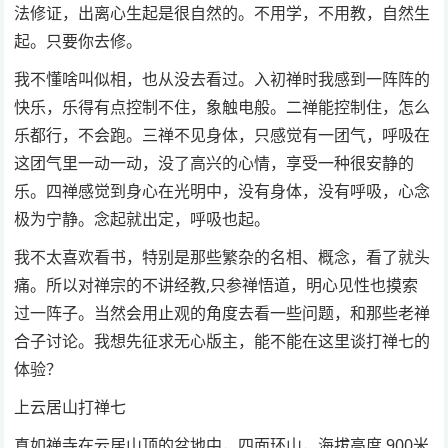
法修证，出离心生起是很自然的。不用学，不用教，自然生
起。只要你去修。
我不懂啥叫似相，也从没去看过。入初禅时我感到一阵阵的
快乐，乐得有点控制不住，象触电般。二禅能控制住，怎么
乐都行，不会跑。三禅不见身体，只感觉有一团气，呼吸在
这团气里一动一动，没了高兴的心情，享受一种很安静的
乐。四禅感觉到身心在光明中，没有身体，没有呼吸，心念
极为宁静。念起就出定，呼吸也起。
我不太喜欢看书，特别是那些繁杂的名相、概念，看了就头
痛。所以对禅宗的不讲经教,只参禅悟道，明心见性也摸索
过一阵子。当然会用止观的角度去看一些问题，和那些老禅
合子讨论。我想先征求无心版主，能不能在这里谈打禅七的
体验？
上云居山打禅七
真如禅寺在云居山顶的盆地中，四面环山，海拔高度 900米