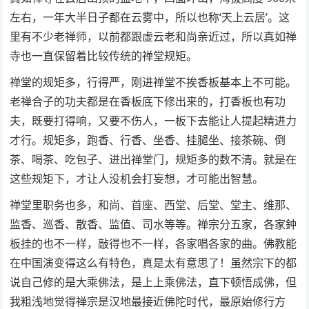
左右，一年大半日子都在云雾中，所以也称‘天上云居’。这
里有不少老禅师，以前都跟虚云老和尚亲近过，所以真如禅
寺也一直保留着比较传统的禅堂规矩。
禅堂的规矩多，行得严，刚进禅堂不挨香板基本上不可能。
老禅合子的功夫都是在香板底下修出来的，打香板也有功
夫，既要打得响，又要不伤人，一板下去能让人提起精进力
才行。规矩多，跑香、行香、坐香、挂腿坐、接茶碗、倒
茶、喝茶、吃包子、进出禅堂门，规矩多的数不清。就是在
这些规矩下，才让人没机会打妄想，才可能出智慧。
禅堂里职务也多，和尚、首座、西堂、后堂、堂主、维那、
监香、巡香、散香、监值、司水等等。禅宗分五家，各家鈡
板挂的也不一样，敲得也不一样，各家唱各家的曲。佛教能
在中国演变得这么有特色，真是太有意思了！虽然宗下的都
说自己修的是大乘佛法，是上上乘佛法，直下顿悟成佛，但
我粗浅地觉得禅宗是汉地最接近佛陀时代，最原始修行方