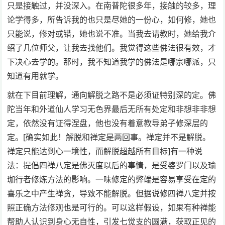
只是接触过，并没深入。在南普陀很多年，接触的较多，理
论学得多，所告诉我的也只是尽她的一份心，如何修，她也
只能说，修对或错，她也说不准。当我去请教时，她给我介
绍了几位师父，让我去找他们。我觉得这些佛法很有效，才
下决心去学的。那时，我不知道我学的佛法是哪宗哪派，只
知道有用就学。
就在下目前理解，通向解脱之路不是必须证特别深的定。佛
陀当年和外道仙人学习无色界最后无所有处定和非想非非想
定，依然没有证得涅盘，他也没有着意教导弟子修深层的
定。[确实如此！解脱和禅定是两回事。禅定并不是解脱。
禅定只能达到心一境性，而解脱超越所有目标]有一种说
法：提倡四禅八定是佛灭度以后的事情，是受婆罗门以及瑜
珈行者修炼方法的影响。一味修定的弊端是容易享受在定的
喜乐之中产生禅贪，导致不能解脱。但据说修四禅八定并按
照正确方法修观也是可行的。可以这样假设，如果有种禅能
帮助人认识到身心无自性，引发七觉支的圆满，获取正见的