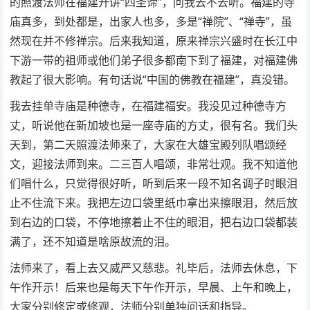
的照渡法师在福建开讲“四圣谛”，问我去不去听。福建的寺
庙真多，到处都是，出家人也多，多是“禅院”、“禅寺”，虽
然现在并不修禅宗。后来我知道，原来禅宗兴盛时在长江中
下游一带的祖师或他们弟子很多都南下到了福建，对福建佛
教起了很大影响。有句话说“中国的佛教在福建”，真没错。
我去挂单寺庙是种德寺，在福建福安。我没见过种德寺方
丈，听说他在新加坡也是一座寺庙的方丈，很有名。我们头
天到，第二天照渡法师来了，大家在大雄宝殿列队唱颂经
文，迎接法师到来。二三百人唱颂，非常壮观。我不知道他
们唱什么，只觉得很好听，听到后来一段不知名调子时眼泪
止不住流下来。我把左边口袋里纸巾拿出来擦眼泪，然后放
到右边的口袋，不停地擦着止不住的眼泪，把右边口袋都装
满了，还不知道是啥原故流的泪。
法师来了，看上去又威严又慈悲。礼毕后，法师去休息，下
午作开示！后来也是每天下午作开示，早晨、上午和晚上，
大家分别修定或修观，法师分别单独问话和指导。