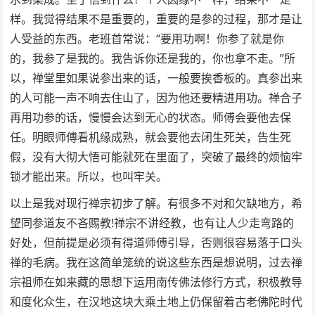
样。我觉得结果不是重要的，重要的是参的过程，那才是让
人受益的东西。老班首常说：“要用功啊！你参了就是你
的，我参了是我的。我告诉你还是我的，你也拿不走。”所
以，禅堂里如果说参出来的话，一般要挨香板的。真参出来
的人可能一声不响去住山了，因为他还要精进用功。禅合子
再用功参的话，慢慢会达到无心的状态。师傅会要他去保
任。明眼师傅看机缘成熟，就会要他去闭生死关，告生死
假，没有大彻大悟可能就死在里面了，突破了最终的烦恼牢
锁才能出来。所以，也叫牢关。
以上是我对现行禅宗初步了解。有很多不对和欠缺地方，希
望同参道友不吝赐教!禅宗不讲经教，也有让人少走弯路的
好处，但前提是必须有得道师傅引导，否则很容易落于口头
禅的毛病。我在这简单笼统的说这些东西是想说明，过去禅
宗祖师在如来藏的思想下运用南传佛法修行方式，积极教导
和度化众生，在汉地这块大乘土地上仍保留着古老佛陀时代