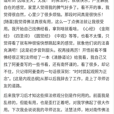
或听到“因缘生灭，无我！”的佛法时，就很快乐，产生解脱
自在的感觉，家里人觉得我的脾气好多了。看不开的事，我
觉得很自然，心里少了很多烦恼。那段时间真是很快乐！
[随喜]我觉得佛法真很有用，这么一丁点佛法就让我很受
用。我开始自己找佛经看，拿到啥就看啥，《心经》《金刚
经》《四圣谛》《圆觉经》《中观》等等，也看不太懂，只
觉得看了就有种很愉快想跳起来的感觉，就象他们说的法喜
充满吧！[这是初步尝到甜头。祝再接再厉！开悟前看不懂
佛经很正常]法师给了一本《清静道论》给我看，我自己又
找了阿姜查写的一些书看，还有南怀谨的，看了很多，却记
不住，只记得阿姜查的一句话很深刻：“时时提起观照为正
念”。[这是内观总纲]从那以后我辞去了工作，走上了寻师访
友的道路。
后来我学习后才知这些择法修观分别是作何用的。前面我是
乱修的，但能有用，也是歪打正着吧，对我学佛起了很大作
用。下次我会说说我的寻师访友。法慧法师，她对南传佛法