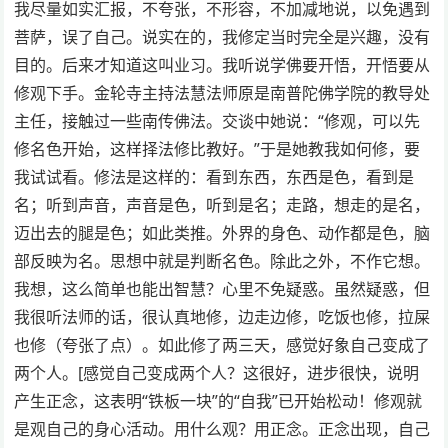
我尽量如实汇报，不夸张，不形容，不加减地说，以免遇到
菩萨，误了自己。说实在的，我修定当时完全是兴趣，没有
目的。后来才知道这叫业习。我听说学佛要开悟，开悟要从
修观下手。金轮寺主持法慧法师原是南普陀佛学院的教导处
主任，接触过一些南传佛法。交谈中她说：“修观，可以先
修名色开始，这样择法修比教好。”于是她教我如何修，要
我试试看。修法是这样的：看到东西，东西是色，看到是
名；听到声音，声音是色，听到是名；走路，想走的是名，
迈出去的腿是色；如此类推。外界的身色、动作都是色，脑
部反映为名。思想中就是判断名色。除此之外，不作它想。
我想，这么简单也能出智慧？心里不免疑惑。虽然疑惑，但
我很听法师的话，很认真地修，边走边修，吃饭也修，拉屎
也修（夸张了点）。如此修了两三天，感觉好象自己变成了
两个人。[感觉自己变成两个人？这很好，进步很快，说明
产生正念，这表明“铁板一块”的“自我”已开始松动！修观就
是观自己的身心活动。用什么观？用正念。正念出现，自己