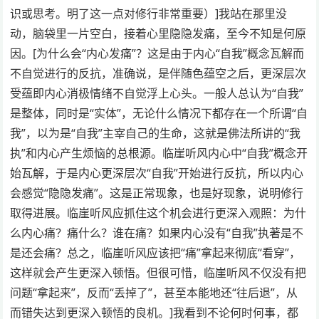
识或思考。明了这一点对修行非常重要）]我站在那里没
动，脑袋里一片空白，接着心里隐隐发痛，至今不知是何原
因。[为什么会“内心发痛”？这是由于内心“自我”概念瓦解而
不自觉进行的反抗，准确说，是伴随色蕴空之后，更深层次
受蕴即内心消极情绪不自觉浮上心头。一般人总认为“自我”
是整体，同时是“实体”，无论什么情况下都存在一个所谓“自
我”，以为是“自我”主宰自己的生命，这就是佛法所讲的“我
执”和内心产生烦恼的总根源。临崖听风内心中“自我”概念开
始瓦解，于是内心更深层次“自我”开始进行反抗，所以内心
会感觉“隐隐发痛”。这是正常现象，也是好现象，说明修行
取得进展。临崖听风应抓住这个机会进行更深入观照：为什
么内心痛？痛什么？谁在痛？如果内心没有“自我”执著是不
是还会痛？总之，临崖听风应该把“痛”拿起来彻底“看穿”，
这样就会产生更深入顿悟。但很可惜，临崖听风不仅没有把
问题“拿起来”，反而“丢掉了”，甚至本能地还“往后退”，从
而错失达到更深入顿悟的良机。]我看到不论何时何事，都