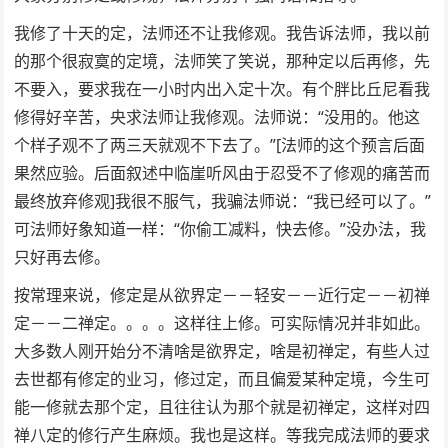
我修了十天的定，法师还不让我修观。我告诉法师，我以前
的那个很寂寞的定境，法师笑了笑说，那种定以后再修，先
不要入，要求我在一小时内出入定十次。有个胖比丘尼看我
修得好辛苦，央求法师让我修观。法师说：“没用的。他这
个样子观不了两三天就观不下去了。”[法师的这个预言后面
果然应验。后面叙述中临崖听风由于忍受不了修观的痛苦而
最终放弃修观]我很不服气，我骗法师说：“我已经可以了。”
可法师好象知道一样：“你偷工减料，快去修。”没办法，我
只好再去修。
按常理来说，修定是从欲界定－－轻安－－近行定－－初禅
定－－二禅定。。。。这样往上修。可实际情况并非如此。
大多数人刚开始分不清啥是欲界定，啥是初禅定，有些人过
去世都有修定的业习，修过定，而且偏爱某种定境，今生可
能一修就去那个定，且往往认为那个就是初禅定，这样对四
禅八定的修行产生麻烦。我也是这样。等我完成法师的要求