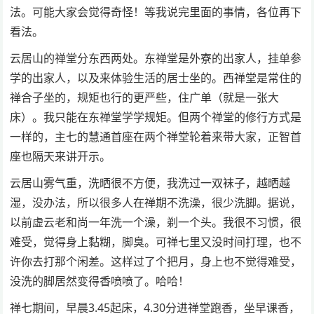
法。可能大家会觉得奇怪！等我说完里面的事情，各位再下
看法。
云居山的禅堂分东西两处。东禅堂是外寮的出家人，挂单参
学的出家人，以及来体验生活的居士坐的。西禅堂是常住的
禅合子坐的，规矩也行的更严些，住广单（就是一张大
床）。我只能在东禅堂学学规矩。但两个禅堂的修行方式是
一样的，主七的慧通首座在两个禅堂轮着来带大家，正智首
座也隔天来讲开示。
云居山雾气重，洗晒很不方便，我洗过一双袜子，越晒越
湿，没办法，所以很多人在禅期不洗澡，很少洗脚。据说，
以前虚云老和尚一年洗一个澡，剃一个头。我很不习惯，很
难受，觉得身上黏糊，脚臭。可禅七里又没时间打理，也不
许你去打那个闲差。这样过了个把月，身上也不觉得难受，
没洗的脚居然变得香喷喷了。哈哈！
禅七期间，早晨3.45起床，4.30分进禅堂跑香，坐早课香，