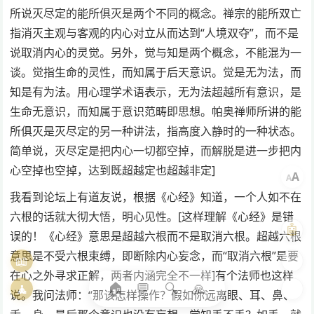
所说灭尽定的能所俱灭是两个不同的概念。禅宗的能所双亡
指消灭主观与客观的内心对立从而达到“人境双夺”，而不是
说取消内心的灵觉。另外，觉与知是两个概念，不能混为一
谈。觉指生命的灵性，而知属于后天意识。觉是无为法，而
知是有为法。用心理学术语表示，无为法超越所有意识，是
生命无意识，而知属于意识范畴即思想。帕奥禅师所讲的能
所俱灭是灭尽定的另一种讲法，指高度入静时的一种状态。
简单说，灭尽定是把内心一切都空掉，而解脱是进一步把内
心空掉也空掉，达到既超越定也超越非定]
A
A
我看到论坛上有道友说，根据《心经》知道，一个人如不在
六根的话就大彻大悟，明心见性。[这样理解《心经》是错
🤖
误的！《心经》意思是超越六根而不是取消六根。超越六根
意思是不受六根束缚，即断除内心妄念，而“取消六根”是要
📖
🎨
在心之外寻求正解，两者内涵完全不一样]有个法师也这样
🏠
💬
🔍
🙏
🧘
🌓
说。我问法师：“那该怎样操作？假如你远离眼、耳、鼻、