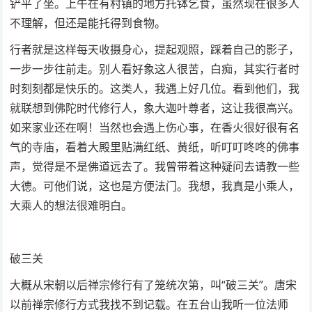
铲平了坐。上午在有村镇的地方托钵乞食，虽然现在很多人
不理解，但还是能托得到食物。
行者就是这样每天收摄身心，提起观照，踩着自己的影子，
一步一步往前走。别人看好象这人很苦，白痴，其实行者时
时刻刻都是快乐的。这类人，我遇上好几位。看到他们，我
就联想到佛陀时代修行人，象大迦叶尊者，这让我很高兴。
如来家业还在啊！当然也会遇上伤心事，在香火很好很有名
气的寺庙，看着大殿里贴满红纸、黄纸，听叮叮咚咚的佛事
声，觉得是不是佛道远去了。我曾带着这种疑问去请教一些
大德。可他们说，这也是方便法门。我想，我真是小乘人，
大乘人的想法很难明白。
破三关
大概从宋朝以后禅宗修行有了笼统次第，叫“破三关”。唐宋
以前禅宗修行方式我找不到记载。在五台山我听一位法师