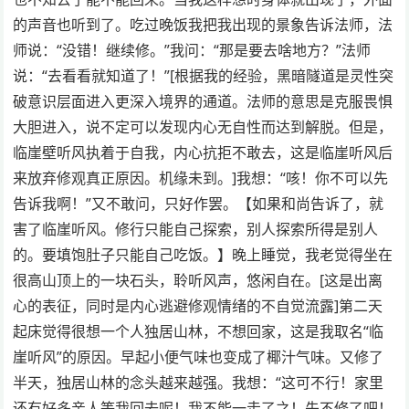
的声音也听到了。吃过晚饭我把我出现的景象告诉法师，法
师说：“没错！继续修。”我问：“那是要去啥地方？”法师
说：“去看看就知道了！”[根据我的经验，黑暗隧道是灵性突
破意识层面进入更深入境界的通道。法师的意思是克服畏惧
大胆进入，说不定可以发现内心无自性而达到解脱。但是，
临崖壁听风执着于自我，内心抗拒不敢去，这是临崖听风后
来放弃修观真正原因。机缘未到。]我想：“咳！你不可以先
告诉我啊！”又不敢问，只好作罢。【如果和尚告诉了，就
害了临崖听风。修行只能自己探索，别人探索所得是别人
的。要填饱肚子只能自己吃饭。】晚上睡觉，我老觉得坐在
很高山顶上的一块石头，聆听风声，悠闲自在。[这是出离
心的表征，同时是内心逃避修观情绪的不自觉流露]第二天
起床觉得很想一个人独居山林，不想回家，这是我取名“临
崖听风”的原因。早起小便气味也变成了椰汁气味。又修了
半天，独居山林的念头越来越强。我想：“这可不行！家里
还有好多亲人等我回去呢！我不能一走了之！先不修了吧！