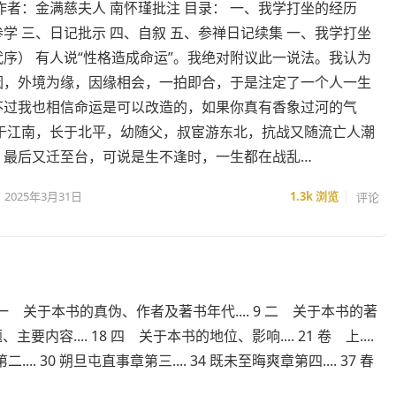
作者：金满慈夫人 南怀瑾批注 目录： 一、我学打坐的经历
学 三、日记批示 四、自叙 五、参禅日记续集 一、我学打坐
序） 有人说“性格造成命运”。我绝对附议此一说法。我认为
因，外境为缘，因缘相会，一拍即合，于是注定了一个人一生
不过我也相信命运是可以改造的，如果你真有香象过河的气
生于江南，长于北平，幼随父，叔宦游东北，抗战又随流亡人潮
，最后又迁至台，可说是生不逢时，一生都在战乱…
2025年3月31日
1.3k
浏览
评论
 9 一 关于本书的真伪、作者及著书年代.... 9 二 关于本书的著
要内容.... 18 四 关于本书的地位、影响.... 21 卷 上....
... 30 朔旦屯直事章第三.... 34 既未至晦爽章第四.... 37 春