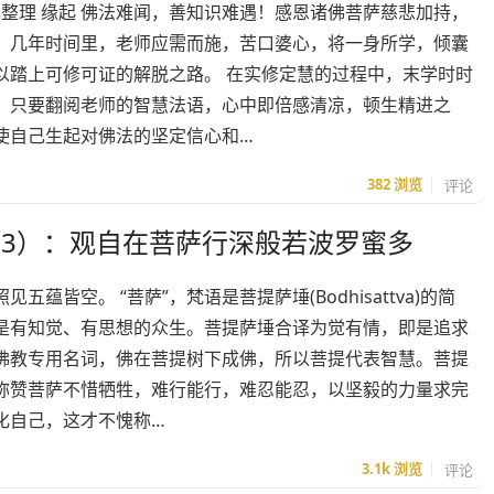
绝整理 缘起 佛法难闻，善知识难遇！感恩诸佛菩萨慈悲加持，
！几年时间里，老师应需而施，苦口婆心，将一身所学，倾囊
以踏上可修可证的解脱之路。 在实修定慧的过程中，末学时时
，只要翻阅老师的智慧法语，心中即倍感清凉，顿生精进之
使自己生起对佛法的坚定信心和…
382
浏览
评论
3）：观自在菩萨行深般若波罗蜜多
皆空。 “菩萨”，梵语是菩提萨埵(Bodhisattva)的简
是有知觉、有思想的众生。菩提萨埵合译为觉有情，即是追求
佛教专用名词，佛在菩提树下成佛，所以菩提代表智慧。菩提
称赞菩萨不惜牺牲，难行能行，难忍能忍，以坚毅的力量求完
化自己，这才不愧称…
3.1k
浏览
评论