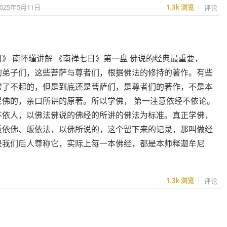
2025年5月11日
1.3k
浏览
评论
》 南怀瑾讲解 《南禅七日》第一盘 佛说的经典最重要，
的弟子们，这些菩萨与尊者们，根据佛法的修持的著作。有些
常了不起的，但是到底还是菩萨们，是尊者们的著作，不是本
尼佛的，亲口所讲的原著。所以学佛， 第一注意依经不依论。
不依人，以佛法佛说的佛经的所讲的佛法为标准。真正学佛，
皈依佛、皈依法，以佛所说的，这个留下来的记录，那叫做经
是我们后人尊称它，实际上每一本佛经，都是本师释迦牟尼
1.3k
浏览
评论