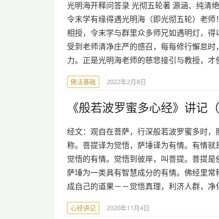
光明海开释问答录 光彻五轮著 源涵、纯清
令末学有缘得遇光明海（即光彻五轮）老师
相授，令末学与群里众多师兄如遇明灯，得
受到老师清净庄严的感召，每每修行懈怠时
力。正是光明海老师的慈悲接引与教授，才
佛法基础
2022年2月8日
《般若波罗蜜多心经》讲记（
经文：观自在菩萨，行深般若波罗蜜多时，照见五蕴
称。菩提译为觉悟，萨埵译为有情。有情就
觉悟的有情。觉悟到彼岸，叫菩提。菩提是
萨埵为一类具有智慧成分的有情。佛经里常
成自己的道果－－觉悟真理，利济人群，净
心经讲记
2020年11月4日