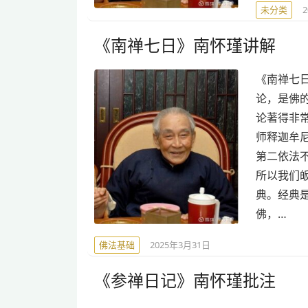
未分类
《南禅七日》南怀瑾讲解
《南禅七日
论，是佛
论著得非
师释迦牟
第二依法
所以我们
典。经典
佛，…
佛法基础
2025年3月31日
《参禅日记》南怀瑾批注