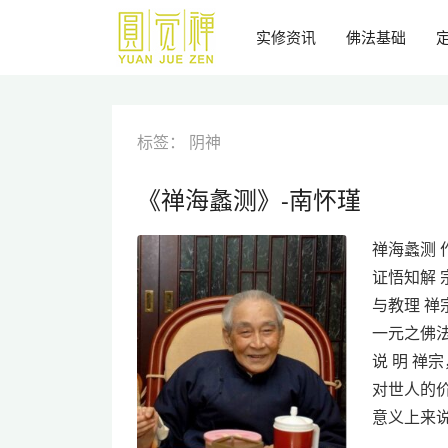
跳
到
实修资讯
佛法基础
主
要
内
容
标签：
阴神
《禅海蠡测》-南怀瑾
禅海蠡测 
证悟知解 
与教理 禅
一元之佛法
说 明 
对世人的
意义上来