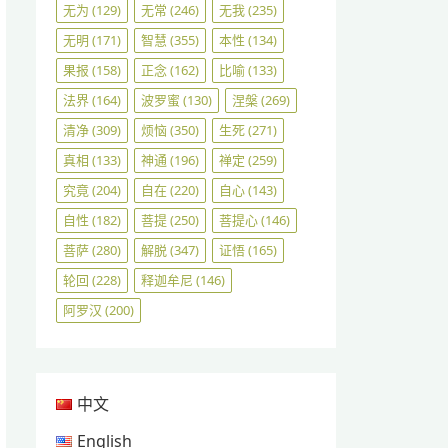
无为
(129)
无常
(246)
无我
(235)
无明
(171)
智慧
(355)
本性
(134)
果报
(158)
正念
(162)
比喻
(133)
法界
(164)
波罗蜜
(130)
涅槃
(269)
清净
(309)
烦恼
(350)
生死
(271)
真相
(133)
神通
(196)
禅定
(259)
究竟
(204)
自在
(220)
自心
(143)
自性
(182)
菩提
(250)
菩提心
(146)
菩萨
(280)
解脱
(347)
证悟
(165)
轮回
(228)
释迦牟尼
(146)
阿罗汉
(200)
中文
English