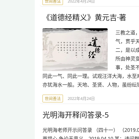
世间善法
2022年4月24日
《道德经精义》黄元吉·著
三教之道
气，贯乎
二，是以
所由神灵
事，处圣
同此一气、同此一理。试观汪洋大海，水至
亦犹海水一般。天地、圣贤、人物，虽纷纭
世间善法
2022年4月24日
光明海开释问答录-5
光明海老师开示问答录 （四十一） （2019.04
菩提心 争论无意义... 2019.04.10