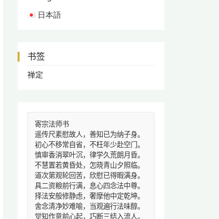
日本語
书签
禅定
寄宗法师书
遥传尺素慰故人，善知已为纳子身。
初心不移常自省，不枉年少赴空门。
慎审香消翠叶沉，律学久荒朗月昏。
不慧置若黄昏处，怎晓青山夕照临。
道次第观轮回苦，欣慰已得暇满身。
具二资粮前行满，息心四念法中尊。
择法安般修静虑，奢摩他中定乾坤。
舍念清净妙难喻，当观遍行法味醇。
觉知作意前心起，巧断三结入流人。