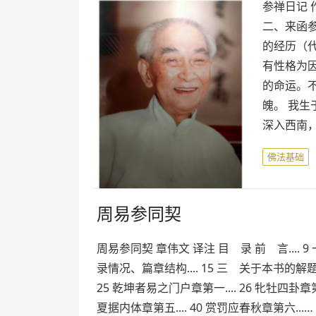
参禅日记 
二、来函参
的经历（代
有性格为
的命运。
魄。 我
深入西南
佛法基础
周易参同契
周易参同契 章伟文 译注 目 录 前 言....
录情况、篇章结构.... 15 三 关于本书的解题、主
25 乾坤者易之门户章第一.... 26 牝牡四卦章第二.
夏据内体章第五.... 40 赏罚应春秋章第六...…