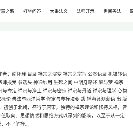
定慧之路
打坐问答
大乘法义
法师开示
世间善法
作者：南怀瑾 目录 禅宗之演变 禅宗之宗旨 公案语录 机锋转语
宗师授受 参话头 神通妙用 生死之间 中阴身略述 醒与梦 禅宗
宗与禅定 禅宗与净土 禅宗与密宗 禅宗与丹道 禅宗与理学 心物
概论 佛法与西洋哲学 修定与参禅法要 跋 禅海蠡测剩语 出 版
禅宗，初创于北魏，盛行于唐宋。独特的禅宗理论和修持风格，曾
价值取向、思想情感和思维方式以深刻的影响，以至于从一定
说，不了解禅…