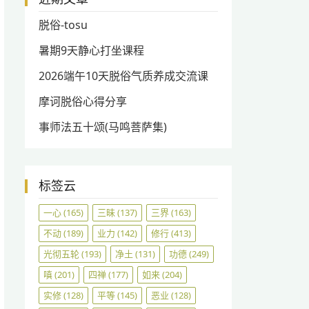
脱俗-tosu
暑期9天静心打坐课程
2026端午10天脱俗气质养成交流课
摩诃脱俗心得分享
事师法五十颂(马鸣菩萨集)
标签云
一心
(165)
三昧
(137)
三界
(163)
不动
(189)
业力
(142)
修行
(413)
光彻五轮
(193)
净土
(131)
功德
(249)
嗔
(201)
四禅
(177)
如来
(204)
实修
(128)
平等
(145)
恶业
(128)