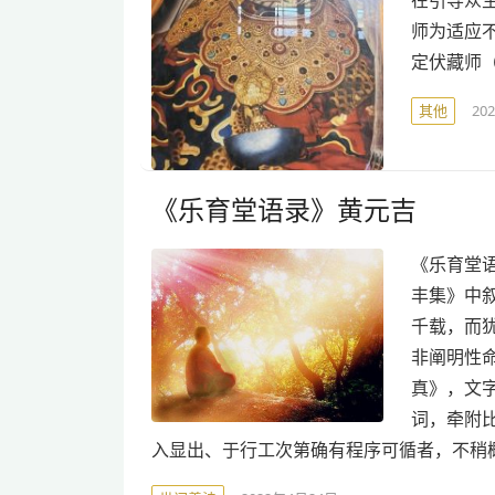
师为适应不
定伏藏师（
其他
20
《乐育堂语录》黄元吉
《乐育堂
丰集》中
千载，而
非阐明性
真》，文
词，牵附
入显出、于行工次第确有程序可循者，不稍