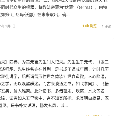
同时代众生的根器，将教法密藏为“伏藏”（terma），由特
如娘·让·尼玛·沃瑟）在未来取出，确…
25年1月6日
1.6k
浏览
1 评论
语录》四卷，为黄元吉先生门人记录。先生生于元代，《张三
叙述师承，先生姓名亦在其列。是书成于道咸年间，计时几历
犹聚徒讲学，殆所谓留形住世之俦欤？世衰道微，人心陷溺，
命之学，无以唤醒群迷。而古来谈道之书，如《参同》、《悟
字玄奥，解人难索。此外诸书，多借铅汞、坎离、水火等名
比喻，读者如入五里雾中，杳不知其所指。求其明白简易、深
概见。是书朴实说理，畅发玄风，诚…