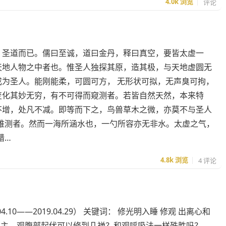
4.0k
浏览
评论
，圣道而已。儒曰至诚，道曰金丹，释曰真空，要皆太虚一
天地人物之中者也。惟圣人独探其原，造其极，与天地虚圆无
成为圣人。能刚能柔，可圆可方， 无形状可拟，无声臭可拘，
变化其妙无穷，有不可得而窥测者。若皆自然天然，本来特
不增，处凡不减。即等而下之，鸟兽草木之微，亦莫不与圣人
难测者。然而一海所涵水也，一勺所容亦无非水。太虚之气，
错…
4.8k
浏览
4 评论
.10——2019.04.29） 关键词： 修光明入睡 修观 出离心和
 某：请问群主，观腹部起伏可以修到几禅？和观呼吸法一样殊胜吗？