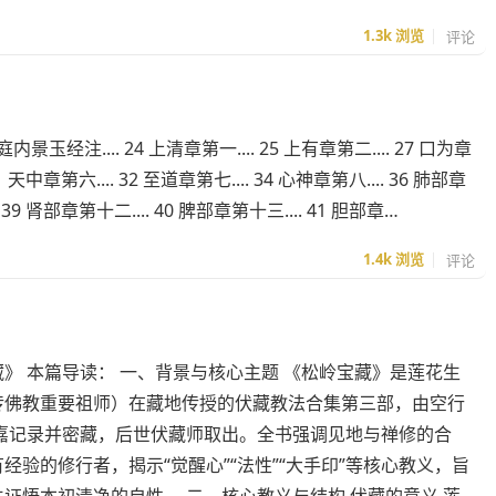
1.3k
浏览
评论
庭内景玉经注.... 24 上清章第一.... 25 上有章第二.... 27 口为章
31 天中章第六.... 32 至道章第七.... 34 心神章第八.... 36 肺部章
.. 39 肾部章第十二.... 40 脾部章第十三.... 41 胆部章…
1.4k
浏览
评论
》 本篇导读： 一、背景与核心主题 《松岭宝藏》是莲花生
传佛教重要祖师）在藏地传授的伏藏教法合集第三部，由空行
措嘉记录并密藏，后世伏藏师取出。全书强调见地与禅修的合
经验的修行者，揭示“觉醒心”“法性”“大手印”等核心教义，旨
证悟本初清净的自性。 二、核心教义与结构 伏藏的意义 莲