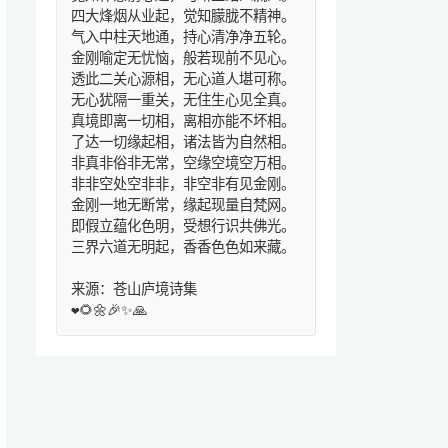
四大烽烟从业起，觉知朦胧不精神。
气入中柱天地通，持心清净净五轮。
金刚喻定无忧恼，般若现前不见心。
透此二关心源相，无心道人堪可称。
无心犹隔一重关，无住生心见全真。
真境即离一切相，离相亦能不坏相。
了达一切缘起相，诸法皆为自然相。
非真非俗非无常，空缘空境空万相。
非非空处空非非，非空非有见金刚。
金刚一地无断常，缘起现量自梵网。
即假立蕴化色明，受想行识共佛光。
三界六道无明起，香香色色如来藏。
来源：苍山庐境诗集
❤️🌻🌼🎉✨🙏