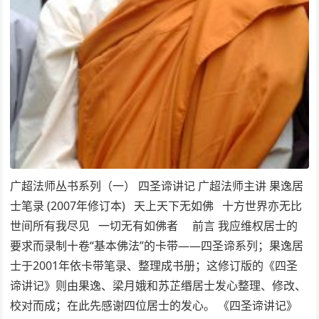
广超法师丛书系列（一） 四圣谛讲记 广超法师主讲 果逸居
士笔录 (2007年修订本) 天上天下无如佛 十方世界亦无比
世间所有我尽见 一切无有如佛者 前言 我应维权居士的
要求而录制十卷“基本佛法”的卡带——四圣谛系列；果逸居
士于2001年依卡带笔录、整理成书册；这修订版的《四圣
谛讲记》则由果逸、梁月娥和苏芷缗居士发心整理、修改、
校对而成；在此先感谢四位居士的发心。 《四圣谛讲记》