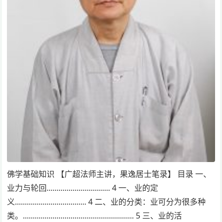
佛学基础知识 【广超法师主讲，果逸居士笔录】 目录 一、
业力与轮回................................ 4 一、业的定
义.................................... 4 二、业的分类：业可分为很多种
类。........................................................ 5 三、业的活