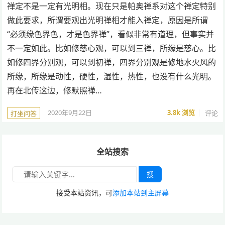
禅定不是一定有光明相。现在只是帕奥禅系对这个禅定特别
做此要求，所谓要观出光明禅相才能入禅定，原因是所谓
“必须缘色界色，才是色界禅”，看似非常有道理，但事实并
不一定如此。比如修慈心观，可以到三禅，所缘是慈心。比
如修四界分别观，可以到初禅，四界分别观是修地水火风的
所缘，所缘是动性，硬性，湿性，热性，也没有什么光明。
再在北传这边，修默照禅…
2020年9月22日
3.8k
浏览
评论
打坐问答
全站搜索
搜
接受本站资讯，可
添加本站到主屏幕