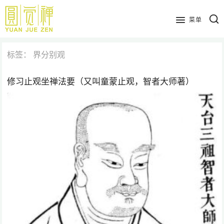
跳
到
菜单
主
要
标签：
界分别观
内
容
修习止观坐禅法要（又叫童蒙止观，智者大师著）