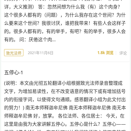
详，大义推测） 答：忽然间想为什么我（有）这个肉身？
这个很多人都有的（问题），为什么我存在这个世间？为什
么要来这个世间？我很讨厌，谁把我带来！有些人会这样子
的。很多人都有的，有的举手，有吧？有的举手，很多人会
有的。 问：厌倦这个肉…
2021年11月6日
1.8k
浏览
评论
致光法师
五停心-1
(说明：本文由光彻五轮翻译小组根据致光法师录音整理成
文字，为增加易读性，在不改变语意的情况下或有增加括号
内的衔接字词，以使得文句通顺。感恩翻译小组为此文付出
的努力！) 南无本师释迦牟尼佛 南无本师释迦牟尼佛 南无本
师释迦牟尼佛 好，放掌。 各位法师、各位居士： 今天，在
这里是由我为大家讲解五停心。五停心是什么？五停心——