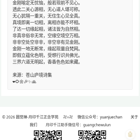
金刚喻定无忧恼，般若现前不见心。
透此二关心源相，无心道人堪可称。
无心犹隔一重关，无住生心见全真。
真境即离一切相，离相亦能不坏相。
了达一切缘起相，诸法皆为自然相。
非真非俗非无常，空缘空境空万相。
非非空处空非非，非空非有见金刚。
金刚一地无断常，缘起现量自梵网。
即假立蕴化色明，受想行识共佛光。
三界六道无明起，香香色色如来藏。
来源：苍山庐境诗集
❤️🌻🌼🎉✨🙏
© 2026
圆觉禅-月印千江正念学苑
卍○卍
微信公众号：yuanjuechan
关于
我们
月印千江助手微信号：guangchewulun
🤖