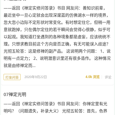
——返回《禅定实修问答录》书目 网友问：善知识前辈，
最近坐中一旦心定就会出现深邃蓝的仿佛湖水一样的境界，
忽大忽小边际不定形状时常变化。有时想定住它，但稍一用
意就跑掉，只在偶尔定住的若干瞬间会觉得心很静，似乎可
以起观。我知道打坐遇到的各种境象都是虚妄，应该统统不
理。只想求教目前这个方向是否正确，有无可能误入歧途？
光彻五轮答：这是修禅的副产品。 这说明两个问题： 1、说
明有一点定力； 2、说明潜意识里还有很多造作。 这种情况
就是由修禅定而…
2020年9月22日
4.0k
浏览
评论
打坐问答
07禅定光明
——返回《禅定实修问答录》书目 网友问：你禅定里有光
明吗？（问题遗失，补录大义） 光彻五轮答：首先，色界