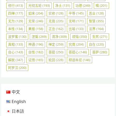
修行
(413)
光彻五轮
(193)
净土
(131)
功德
(249)
嗔
(201)
四禅
(177)
如来
(204)
实修
(128)
平等
(145)
恶业
(128)
无为
(129)
无常
(246)
无我
(235)
无明
(171)
智慧
(355)
本性
(134)
果报
(158)
正念
(162)
比喻
(133)
法界
(164)
波罗蜜
(130)
涅槃
(269)
清净
(309)
烦恼
(350)
生死
(271)
真相
(133)
神通
(196)
禅定
(259)
究竟
(204)
自在
(220)
自心
(143)
自性
(182)
菩提
(250)
菩提心
(146)
菩萨
(280)
解脱
(347)
证悟
(165)
轮回
(228)
释迦牟尼
(146)
阿罗汉
(200)
中文
English
日本語