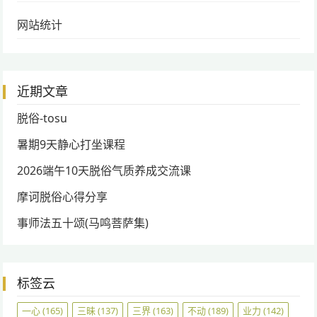
网站统计
近期文章
脱俗-tosu
暑期9天静心打坐课程
2026端午10天脱俗气质养成交流课
摩诃脱俗心得分享
事师法五十颂(马鸣菩萨集)
标签云
一心
(165)
三昧
(137)
三界
(163)
不动
(189)
业力
(142)