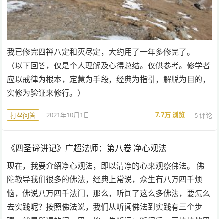
我已修完四禅八定和灭尽定，大约用了一年多修完了。
（以下回答，仅是个人理解及心得总结。仅供参考。修学者
应以戒律为根本，定慧为手段，经典为指引，解脱为目的，
实修为验证来修行。）
2021年10月1日
7.7万
浏览
5 评论
打坐问答
《四圣谛讲记》广超法师：第八卷 净心观法
现在，我要介绍净心观法，即以清净的心来观察佛法。 佛
陀教导我们很多的佛法，经典上常说，众生有八万四千烦
恼，佛说八万四千法门，那么，听闻了这么多佛法，要怎么
去实践呢？按照佛法说，我们从听闻佛法到实践有三个步