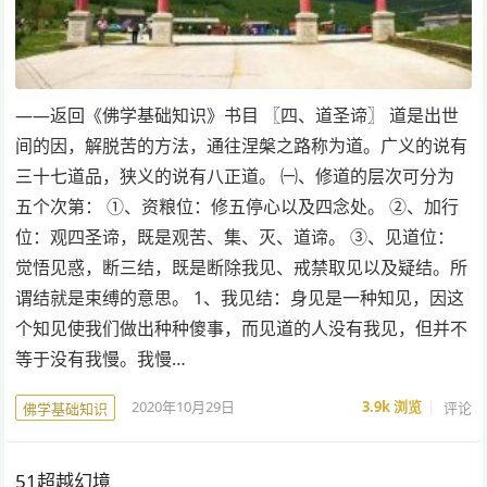
——返回《佛学基础知识》书目 〖四、道圣谛〗 道是出世
间的因，解脱苦的方法，通往涅槃之路称为道。广义的说有
三十七道品，狭义的说有八正道。 ㈠、修道的层次可分为
五个次第： ①、资粮位：修五停心以及四念处。 ②、加行
位：观四圣谛，既是观苦、集、灭、道谛。 ③、见道位：
觉悟见惑，断三结，既是断除我见、戒禁取见以及疑结。所
谓结就是束缚的意思。 1、我见结：身见是一种知见，因这
个知见使我们做出种种傻事，而见道的人没有我见，但并不
等于没有我慢。我慢…
2020年10月29日
3.9k
浏览
评论
佛学基础知识
51超越幻境