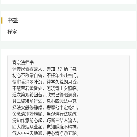
书签
禅定
寄宗法师书
遥传尺素慰故人，善知已为纳子身。
初心不移常自省，不枉年少赴空门。
慎审香消翠叶沉，律学久荒朗月昏。
不慧置若黄昏处，怎晓青山夕照临。
道次第观轮回苦，欣慰已得暇满身。
具二资粮前行满，息心四念法中尊。
择法安般修静虑，奢摩他中定乾坤。
舍念清净妙难喻，当观遍行法味醇。
觉知作意前心起，巧断三结入流人。
四大烽烟从业起，觉知朦胧不精神。
气入中柱天地通，持心清净净五轮。