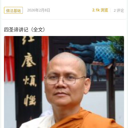
2026年2月8日
2.1k
浏览
2 评论
佛法基础
四圣谛讲记（全文）