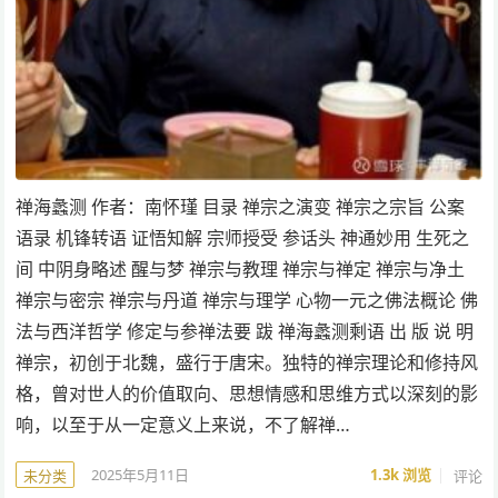
禅海蠡测 作者：南怀瑾 目录 禅宗之演变 禅宗之宗旨 公案
语录 机锋转语 证悟知解 宗师授受 参话头 神通妙用 生死之
间 中阴身略述 醒与梦 禅宗与教理 禅宗与禅定 禅宗与净土
禅宗与密宗 禅宗与丹道 禅宗与理学 心物一元之佛法概论 佛
法与西洋哲学 修定与参禅法要 跋 禅海蠡测剩语 出 版 说 明
禅宗，初创于北魏，盛行于唐宋。独特的禅宗理论和修持风
格，曾对世人的价值取向、思想情感和思维方式以深刻的影
响，以至于从一定意义上来说，不了解禅…
2025年5月11日
1.3k
浏览
评论
未分类