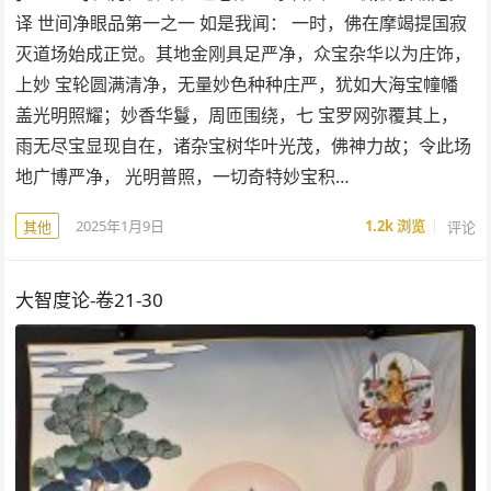
译 世间净眼品第一之一 如是我闻： 一时，佛在摩竭提国寂
灭道场始成正觉。其地金刚具足严净，众宝杂华以为庄饰，
上妙 宝轮圆满清净，无量妙色种种庄严，犹如大海宝幢幡
盖光明照耀；妙香华鬘，周匝围绕，七 宝罗网弥覆其上，
雨无尽宝显现自在，诸杂宝树华叶光茂，佛神力故；令此场
地广博严净， 光明普照，一切奇特妙宝积…
2025年1月9日
1.2k
浏览
评论
其他
大智度论-卷21-30