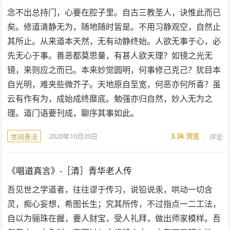
念不出总持门，心要在腔子里。自古三教圣人，诀惟此而已
矣。修道清静无为，随地随时皆是。不用习静观空，自然止
其所止。从来道本天然，无有动静终始。人欲无事于心，必
先无心于事。善恶都莫思量，有甚人欲天理？如镜之光无
镜，来则应之而已。本来妙觉圆明，何事修己克己？犹目本
自光明，难夹些微芥子。天地原自至宽，何恶亦何所喜？虽
云有作有为，成始成终靡底。勉强亦归自然，妙入无为之
理。道门语要刊成，聊序其事如此。
2020年10月20日
3.3k
浏览
评论
世间善法
《唱道真言》-［清］青华老人传
吾见世之学道者，往往谬于传习，说铅说汞，哄动一切含
灵，痴心妄想，希图长生；究其所传，不过指点一二工法，
自以为骊珠在握，要人财宝，受人礼拜，做出师家模样。吾