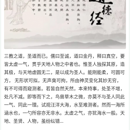
三教之道，圣道而已。儒曰至诚，道曰金丹，释曰真空，要
皆太虚一气，贯乎天地人物之中者也。惟圣人独探其原，造
其极，与天地虚圆无二，是以成为圣人。能刚能柔，可圆可
方， 无形状可拟，无声臭可拘，所由神灵变化其妙无穷，
有不可得而窥测者。若皆自然天然，本来特事，处圣不增，
处凡不减。即等而下之，鸟兽草木之微，亦莫不与圣人同此
一气、同此一理。试观汪洋大海，水至难测者。然而一海所
涵水也，一勺所容亦无非水。太虚之气，亦犹海水一般。天
地、圣贤、人物，虽纷纭错…