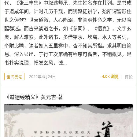
代，《张三丰集》中叙述师承，先生姓名亦在其列。是书成
于道咸年间，计时几历千载，而犹聚徒讲学，殆所谓留形住
世之俦欤？世衰道微，人心陷溺，非阐明性命之学，无以唤
醒群迷。而古来谈道之书，如《参同》、《悟真》，文字玄
奥，解人难索。此外诸书，多借铅汞、坎离、水火等名词，
牵附比喻，读者如入五里雾中，杳不知其所指。求其明白简
易、深入显出、于行工次第确有程序可循者，不稍概见。是
书朴实说理，畅发玄风，诚…
2022年4月24日
4.0k
浏览
评论
世间善法
《道德经精义》黄元吉·著