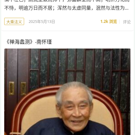
不恃，明逾万日而不居；浑然与太虚同量，泯然与法性为…
2025年5月13日
1.2k
浏览
评论
大乘法义
《禅海蠡测》-南怀瑾