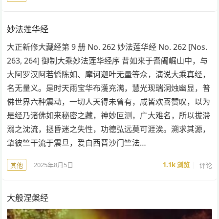
妙法莲华经
大正新修大藏经第 9 册 No. 262 妙法莲华经 No. 262 [Nos.
263, 264] 御制大乘妙法莲华经序 昔如来于耆阇崛山中，与
大阿罗汉阿若憍陈如、摩诃迦叶无量等众，演说大乘真经，
名无量义。是时天雨宝华布濩充满，慧光现瑞洞烛幽显，普
佛世界六种震动，一切人天得未曾有，咸皆欢喜赞叹，以为
是经乃诸佛如来秘密之藏，神妙叵测，广大难名，所以拔滞
溺之沈流，拯昏迷之失性，功德弘远莫可涯涘。溯求其源，
肇彼竺干流于震旦，爰自西晋沙门竺法…
2025年8月5日
1.1k
浏览
评论
其他
大般涅槃经