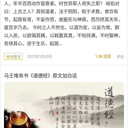
人，年半百而动作皆衰者。时世异耶人将失之耶？ 岐伯对
曰：上古之人？其知道者，法于阴阳，和于术数，食饮有
节，起居有常，不妄作劳，故能形与神俱，而尽终其天年，
度百岁乃去。 今时之人不然也，以酒为浆，以妄为常，醉
以入房，以欲竭其精，以耗散其真，不知持满，不时御神，
务快其心，逆于生乐，起居…
2021年5月29日
1.8k
浏览
评论
世间善法
马王堆帛书《道德经》原文加白话