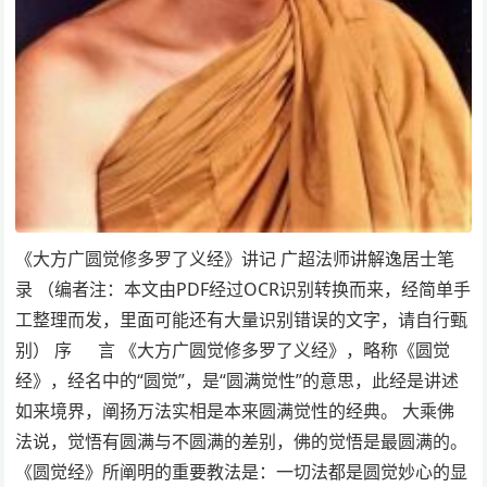
《大方广圆觉修多罗了义经》讲记 广超法师讲解逸居士笔
录 （编者注：本文由PDF经过OCR识别转换而来，经简单手
工整理而发，里面可能还有大量识别错误的文字，请自行甄
别） 序 言 《大方广圆觉修多罗了义经》，略称《圆觉
经》，经名中的“圆觉”，是“圆满觉性”的意思，此经是讲述
如来境界，阐扬万法实相是本来圆满觉性的经典。 大乘佛
法说，觉悟有圆满与不圆满的差别，佛的觉悟是最圆满的。
《圆觉经》所阐明的重要教法是：一切法都是圆觉妙心的显