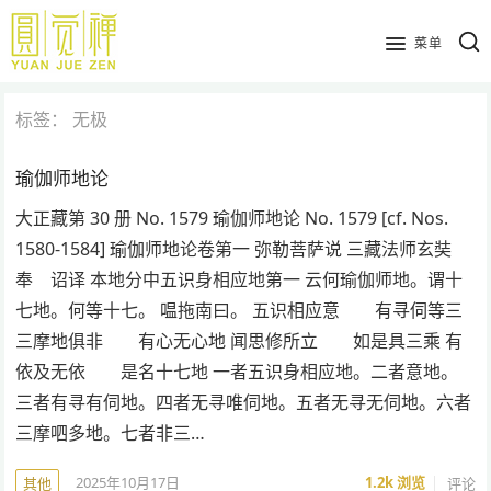
跳
到
菜单
主
要
标签：
无极
内
容
瑜伽师地论
大正藏第 30 册 No. 1579 瑜伽师地论 No. 1579 [cf. Nos.
1580-1584] 瑜伽师地论卷第一 弥勒菩萨说 三藏法师玄奘
奉 诏译 本地分中五识身相应地第一 云何瑜伽师地。谓十
七地。何等十七。 嗢拖南曰。 五识相应意 有寻伺等三
三摩地俱非 有心无心地 闻思修所立 如是具三乘 有
依及无依 是名十七地 一者五识身相应地。二者意地。
三者有寻有伺地。四者无寻唯伺地。五者无寻无伺地。六者
三摩呬多地。七者非三…
2025年10月17日
1.2k
浏览
评论
其他