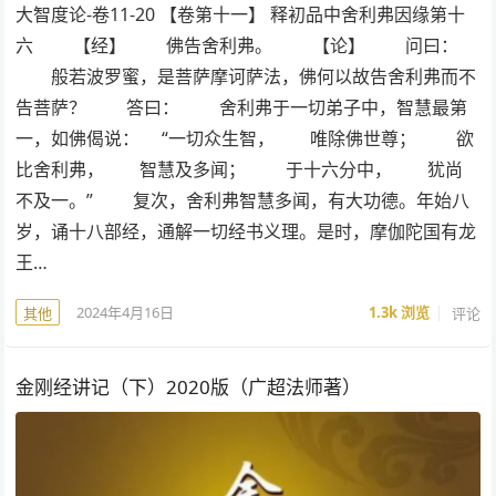
大智度论-卷11-20 【卷第十一】 释初品中舍利弗因缘第十
六 【经】 佛告舍利弗。 【论】 问曰：
般若波罗蜜，是菩萨摩诃萨法，佛何以故告舍利弗而不
告菩萨？ 答曰： 舍利弗于一切弟子中，智慧最第
一，如佛偈说： “一切众生智， 唯除佛世尊； 欲
比舍利弗， 智慧及多闻； 于十六分中， 犹尚
不及一。” 复次，舍利弗智慧多闻，有大功德。年始八
岁，诵十八部经，通解一切经书义理。是时，摩伽陀国有龙
王…
2024年4月16日
1.3k
浏览
评论
其他
金刚经讲记（下）2020版（广超法师著）