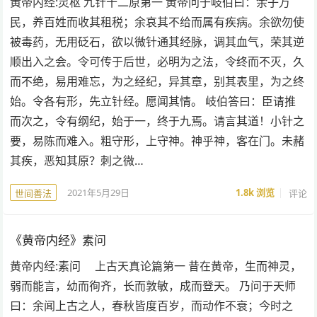
黄帝内经:灵枢 九针十二原第一 黄帝问于岐伯曰：余子万
民，养百姓而收其租税；余哀其不给而属有疾病。余欲勿使
被毒药，无用砭石，欲以微针通其经脉，调其血气，荣其逆
顺出入之会。令可传于后世，必明为之法，令终而不灭，久
而不绝，易用难忘，为之经纪，异其章，别其表里，为之终
始。令各有形，先立针经。愿闻其情。 岐伯答曰：臣请推
而次之，令有纲纪，始于一，终于九焉。请言其道！小针之
要，易陈而难入。粗守形，上守神。神乎神，客在门。未赭
其疾，恶知其原？刺之微…
2021年5月29日
1.8k
浏览
评论
世间善法
《黄帝内经》素问
黄帝内经:素问 上古天真论篇第一 昔在黄帝，生而神灵，
弱而能言，幼而徇齐，长而敦敏，成而登天。 乃问于天师
曰：余闻上古之人，春秋皆度百岁，而动作不衰；今时之