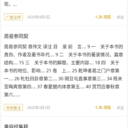
现，…
2025年4月5日
1.2k
浏览
评论
广超法师
周易参同契
周易参同契 章伟文 译注 目 录 前 言.... 9 一 关于本书的
真伪、作者及著书年代.... 9 二 关于本书的著录情况、篇章
结构.... 15 三 关于本书的解题、主要内容.... 18 四 关于
本书的地位、影响.... 21 卷 上.... 25 乾坤者易之门户章第
一.... 26 牝牡四卦章第二.... 30 朔旦屯直事章第三.... 34 既未
至晦爽章第四.... 37 春夏据内体章第五.... 40 赏罚应春秋章
第六...…
2025年3月2日
1.3k
浏览
评论
世间善法
黄庭经集释