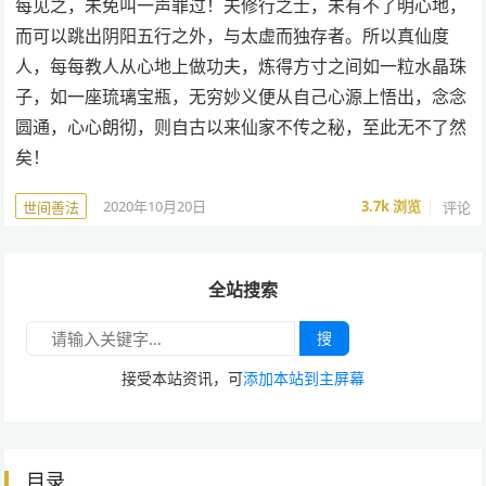
每见之，未免叫一声罪过！夫修行之士，未有不了明心地，
而可以跳出阴阳五行之外，与太虚而独存者。所以真仙度
人，每每教人从心地上做功夫，炼得方寸之间如一粒水晶珠
子，如一座琉璃宝瓶，无穷妙义便从自己心源上悟出，念念
圆通，心心朗彻，则自古以来仙家不传之秘，至此无不了然
矣！
2020年10月20日
3.7k
浏览
评论
世间善法
全站搜索
搜
接受本站资讯，可
添加本站到主屏幕
目录