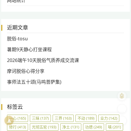
网站统计
近期文章
脱俗-tosu
暑期9天静心打坐课程
2026端午10天脱俗气质养成交流课
摩诃脱俗心得分享
事师法五十颂(马鸣菩萨集)
🤖
标签云
🎨
一心
(165)
三昧
(137)
三界
(163)
不动
(189)
业力
(142)
🧘
🌓
修行
(413)
光彻五轮
(193)
净土
(131)
功德
(249)
嗔
(201)