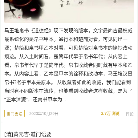
马王堆帛书《道德经》现下发现的版本，文字最简古最权威
最系统化的是帛书甲本。通行本和楚简对看，可见同出一
源；楚简和帛书甲乙本对看，可见楚简对帛书本的摘抄改动
痕迹。从入土时间看，楚简年代早于帛书年代；从内容上
看，帛书年代早于楚简年代。帛书收藏者同时藏有甲本和乙
本。从内容上看，乙本是甲本的诠释和改动本，马王堆汉墓
帛书?老子甲本是原本。 从收藏者如此的收藏，我们能看到
当时有不同版本在流传，也能看到收藏者这样收藏，是为了
“正本清源”，还帛书甲本为…
2020年10月29日
2.7万
浏览
评论
世间善法
[清]黄元吉·道门语要