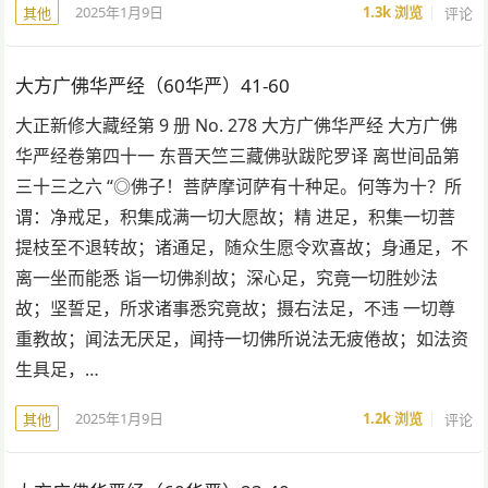
2025年1月9日
1.3k
浏览
评论
其他
大方广佛华严经（60华严）41-60
大正新修大藏经第 9 册 No. 278 大方广佛华严经 大方广佛
华严经卷第四十一 东晋天竺三藏佛驮跋陀罗译 离世间品第
三十三之六 “◎佛子！菩萨摩诃萨有十种足。何等为十？所
谓：净戒足，积集成满一切大愿故；精 进足，积集一切菩
提枝至不退转故；诸通足，随众生愿令欢喜故；身通足，不
离一坐而能悉 诣一切佛刹故；深心足，究竟一切胜妙法
故；坚誓足，所求诸事悉究竟故；摄右法足，不违 一切尊
重教故；闻法无厌足，闻持一切佛所说法无疲倦故；如法资
生具足，…
2025年1月9日
1.2k
浏览
评论
其他