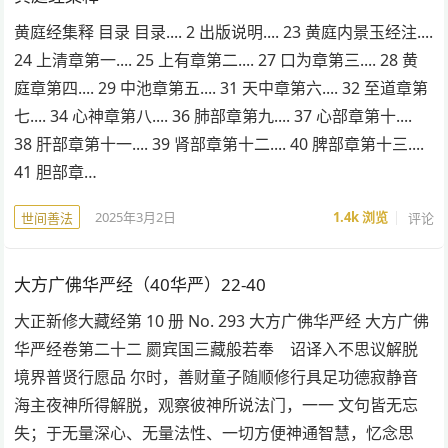
黄庭经集释 目录 目录.... 2 出版说明.... 23 黄庭内景玉经注....
24 上清章第一.... 25 上有章第二.... 27 口为章第三.... 28 黄
庭章第四.... 29 中池章第五.... 31 天中章第六.... 32 至道章第
七.... 34 心神章第八.... 36 肺部章第九.... 37 心部章第十....
38 肝部章第十一.... 39 肾部章第十二.... 40 脾部章第十三....
41 胆部章…
2025年3月2日
1.4k
浏览
评论
世间善法
大方广佛华严经（40华严）22-40
大正新修大藏经第 10 册 No. 293 大方广佛华严经 大方广佛
华严经卷第二十二 罽宾国三藏般若奉 诏译入不思议解脱
境界普贤行愿品 尔时，善财童子随顺修行具足功德寂静音
海主夜神所得解脱，观察彼神所说法门，一一 文句皆无忘
失；于无量深心、无量法性、一切方便神通智慧，忆念思