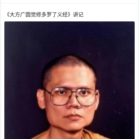
《大方广圆觉修多罗了义经》讲记