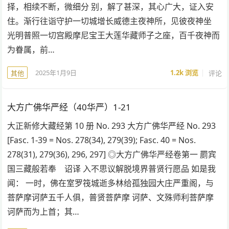
择，相续不断，微细分 别，解了甚深，其心广大，证入安
住。渐行往诣守护一切城增长威德主夜神所，见彼夜神坐
光明普照一切宫殿摩尼宝王大莲华藏师子之座，百千夜神而
为眷属，前…
2025年1月9日
1.2k
浏览
评论
其他
大方广佛华严经（40华严）1-21
大正新修大藏经第 10 册 No. 293 大方广佛华严经 No. 293
[Fasc. 1-39 = Nos. 278(34), 279(39); Fasc. 40 = Nos.
278(31), 279(36), 296, 297] ◎大方广佛华严经卷第一 罽宾
国三藏般若奉 诏译 入不思议解脱境界普贤行愿品 如是我
闻： 一时，佛在室罗筏城逝多林给孤独园大庄严重阁，与
菩萨摩诃萨五千人俱，普贤菩萨摩 诃萨、文殊师利菩萨摩
诃萨而为上首；其…