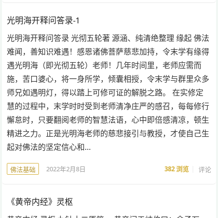
光明海开释问答录-1
光明海开释问答录 光彻五轮著 源涵、纯清绝整理 缘起 佛法
难闻，善知识难遇！感恩诸佛菩萨慈悲加持，令末学有缘得
遇光明海（即光彻五轮）老师！几年时间里，老师应需而
施，苦口婆心，将一身所学，倾囊相授，令末学与群里众多
师兄如遇明灯，得以踏上可修可证的解脱之路。 在实修定
慧的过程中，末学时时受到老师清净庄严的感召，每每修行
懈怠时，只要翻阅老师的智慧法语，心中即倍感清凉，顿生
精进之力。正是光明海老师的慈悲接引与教授，才使自己生
起对佛法的坚定信心和…
2022年2月8日
382
浏览
评论
佛法基础
《黄帝内经》灵枢