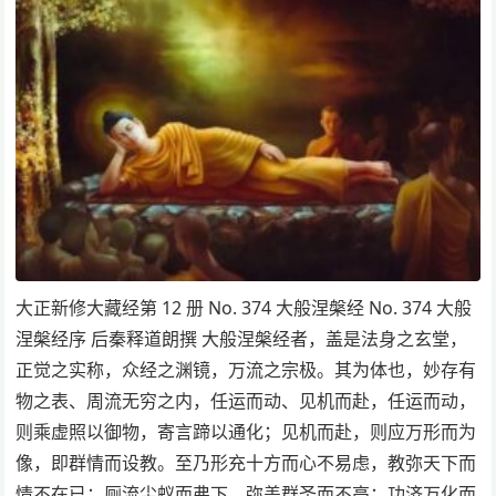
大正新修大藏经第 12 册 No. 374 大般涅槃经 No. 374 大般
涅槃经序 后秦释道朗撰 大般涅槃经者，盖是法身之玄堂，
正觉之实称，众经之渊镜，万流之宗极。其为体也，妙存有
物之表、周流无穷之内，任运而动、见机而赴，任运而动，
则乘虚照以御物，寄言蹄以通化；见机而赴，则应万形而为
像，即群情而设教。至乃形充十方而心不易虑，教弥天下而
情不在已；厕流尘蚁而弗下，弥盖群圣而不高；功济万化而