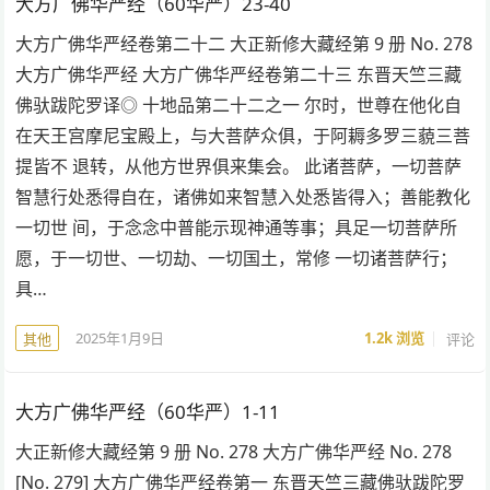
大方广佛华严经（60华严）23-40
大方广佛华严经卷第二十二 大正新修大藏经第 9 册 No. 278
大方广佛华严经 大方广佛华严经卷第二十三 东晋天竺三藏
佛驮跋陀罗译◎ 十地品第二十二之一 尔时，世尊在他化自
在天王宫摩尼宝殿上，与大菩萨众俱，于阿耨多罗三藐三菩
提皆不 退转，从他方世界俱来集会。 此诸菩萨，一切菩萨
智慧行处悉得自在，诸佛如来智慧入处悉皆得入；善能教化
一切世 间，于念念中普能示现神通等事；具足一切菩萨所
愿，于一切世、一切劫、一切国土，常修 一切诸菩萨行；
具…
2025年1月9日
1.2k
浏览
评论
其他
大方广佛华严经（60华严）1-11
大正新修大藏经第 9 册 No. 278 大方广佛华严经 No. 278
[No. 279] 大方广佛华严经卷第一 东晋天竺三藏佛驮跋陀罗