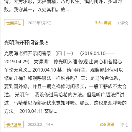
清，无劳尔形，无摇而精，乃可长生。慎内闭外，多知为
败。我守其一，以处其和。故…
2022年3月2日
3.6k
浏览
1 评论
世间善法
光明海开释问答录-5
光明海老师开示问答录 （四十一） （2019.04.10——
2019.04.29） 关键词： 修光明入睡 修观 出离心和菩提心
争论无意义... 2019.04.10 某：请问群主，观腹部起伏可以
修到几禅？和观呼吸法一样殊胜吗？ 某：是马哈希体系，
要到国外修，并且一期之禅修时间很长，一般工薪族不太合
适。 光明海： 我没修过马哈希的方法。但是听广超法师讲
过，马哈希以腹部起伏来觉知呼吸。那么，这也是观呼吸的
方法。 2019.04.11 某贴…
2022年2月14日
356
浏览
评论
佛法基础