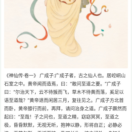
《神仙传·卷一》 广成子:广成子者，古之仙人也。居崆峒山
石室之中。黄帝闻而造焉，曰：“敢问至道之要。”广成子
曰：“尔治天下，云不待簇而飞，草木不待黄而落，奚足以
语至道哉？”黄帝退而闲居三月，复往见之。广成子方北首
而卧，黄帝膝行而前，再拜，请问治身之道。广成子蹶然而
起曰：“至哉！子之问也，至道之精，窈窈冥冥，至道之
极，昏昏默默，无视无听，抱神以静，形将自正；必静必