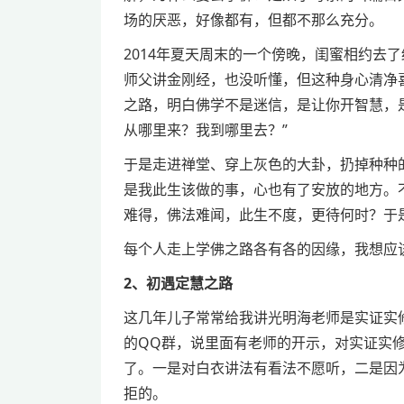
场的厌恶，好像都有，但都不那么充分。
2014年夏天周末的一个傍晚，闺蜜相约去
师父讲金刚经，也没听懂，但这种身心清净
之路，明白佛学不是迷信，是让你开智慧，
从哪里来？我到哪里去？”
于是走进禅堂、穿上灰色的大卦，扔掉种种
是我此生该做的事，心也有了安放的地方。
难得，佛法难闻，此生不度，更待何时？于是
每个人走上学佛之路各有各的因缘，我想应
2、初遇定慧之路
这几年儿子常常给我讲光明海老师是实证实
的QQ群，说里面有老师的开示，对实证实
了。一是对白衣讲法有看法不愿听，二是因
拒的。