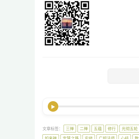
▶
文章标签：
三禅
二禅
五蕴
修行
光彻五轮
如来禅
定慧之路
实修
广超法师
心经
散