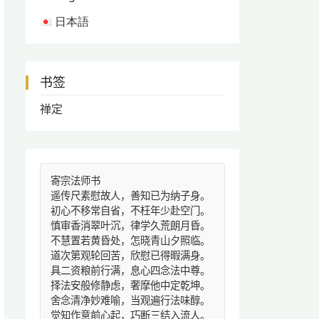
日本語
书签
禅定
寄宗法师书
遥传尺素慰故人，善知已为纳子身。
初心不移常自省，不枉年少赴空门。
慎审香消翠叶沉，律学久荒朗月昏。
不慧置若黄昏处，怎晓青山夕照临。
道次第观轮回苦，欣慰已得暇满身。
具二资粮前行满，息心四念法中尊。
择法安般修静虑，奢摩他中定乾坤。
舍念清净妙难喻，当观遍行法味醇。
觉知作意前心起，巧断三结入流人。