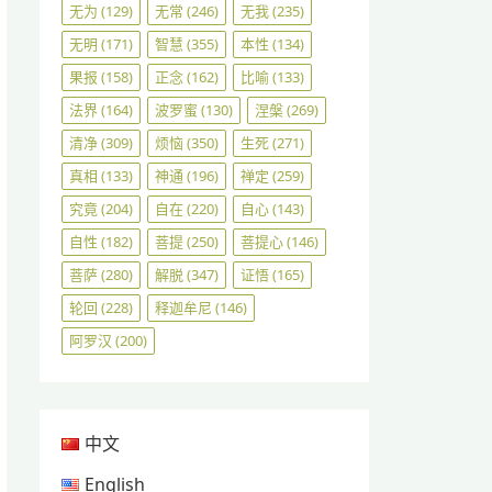
无为
(129)
无常
(246)
无我
(235)
无明
(171)
智慧
(355)
本性
(134)
果报
(158)
正念
(162)
比喻
(133)
法界
(164)
波罗蜜
(130)
涅槃
(269)
清净
(309)
烦恼
(350)
生死
(271)
真相
(133)
神通
(196)
禅定
(259)
究竟
(204)
自在
(220)
自心
(143)
自性
(182)
菩提
(250)
菩提心
(146)
菩萨
(280)
解脱
(347)
证悟
(165)
轮回
(228)
释迦牟尼
(146)
阿罗汉
(200)
中文
English