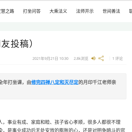
定慧之路
打坐问答
大乘法义
法师开示
世间善法
网友投稿）
2021年9月21日
10:30
2.8k
浏览
1 评论
全年打坐课，由
修完四禅八定和灭尽定
的月印千江老师亲
人，事业有成、家庭和睦、孩子省心孝顺，很多人都很不理
染，是事业成功后无处安放的膨胀的心，还是对明争暗斗的官