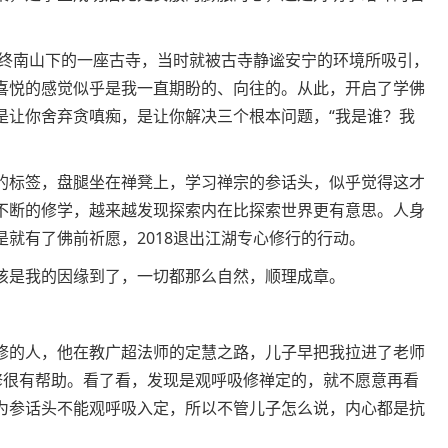
了终南山下的一座古寺，当时就被古寺静谧安宁的环境所吸引，
喜悦的感觉似乎是我一直期盼的、向往的。从此，开启了学佛
是让你舍弃贪嗔痴，是让你解决三个根本问题，“我是谁？我
的标签，盘腿坐在禅凳上，学习禅宗的参话头，似乎觉得这才
不断的修学，越来越发现探索内在比探索世界更有意思。人身
就有了佛前祈愿，2018退出江湖专心修行的行动。
该是我的因缘到了，一切都那么自然，顺理成章。
修的人，他在教广超法师的定慧之路，儿子早把我拉进了老师
修很有帮助。看了看，发现是观呼吸修禅定的，就不愿意再看
为参话头不能观呼吸入定，所以不管儿子怎么说，内心都是抗