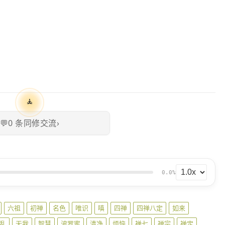
🧘
💬
0
条同修交流
›
0.0%
六祖
初禅
名色
唯识
嗔
四禅
四禅八定
如来
乱
无我
智慧
波罗蜜
清净
烦恼
禅七
禅宗
禅定