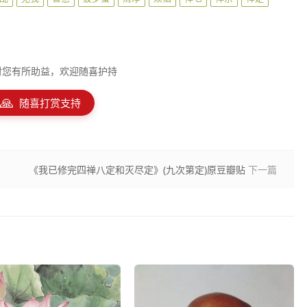
对您有所助益，欢迎随喜护持
🙏
随喜打赏支持
《我已修完四禅八定和灭尽定》(九次第定)原豆瓣贴
下一篇