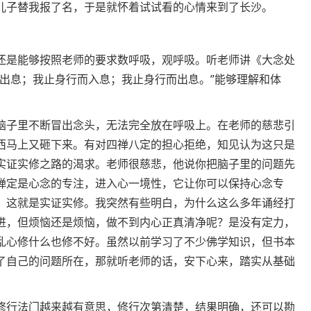
儿子替我报了名，于是就怀着试试看的心情来到了长沙。
还是能够按照老师的要求数呼吸，观呼吸。听老师讲《大念处
而出息；我止身行而入息；我止身行而出息。”能够理解和体
脑子里不断冒出念头，无法完全放在呼吸上。在老师的慈悲引
西马上又砸下来。有对四禅八定的担心拒绝，知见认为这只是
实证实修之路的渴求。老师很慈悲，他说你把脑子里的问题先
禅定是心念的专注，进入心一境性，它让你可以保持心念专
，这就是实证实修。我突然有些明白，为什么这么多年诵经打
进，但烦恼还是烦恼，做不到内心正真清净呢？是没有定力，
乱心修什么也修不好。虽然以前学习了不少佛学知识，但书本
了自己的问题所在，那就听老师的话，安下心来，踏实从基础
修行法门越来越有意思，修行次第清楚，结果明确，还可以勘