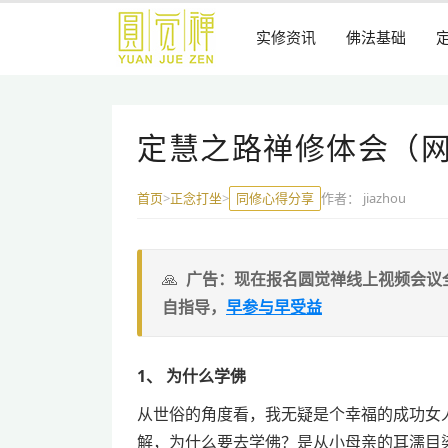
跳
到
实修资讯
佛法基础
主
要
内
容
定慧之路禅修体会（
同修心得分享
作者：
jiazhou
首页
>
正念打坐
>
广告：现在报名圆觉禅线上视频会议
自指导，
早参与早受益
1、 为什么学佛
从世俗的角度看，我无疑是个幸福的成功女
解，为什么要去学佛？是从小母亲的耳濡目