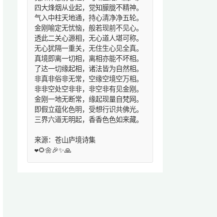
四大烽烟从业起，觉知朦胧不精神。
气入中柱天地通，持心清净净五轮。
金刚喻定无忧恼，般若现前不见心。
透此二关心源相，无心道人堪可称。
无心犹隔一重关，无住生心见全真。
真境即离一切相，离相亦能不坏相。
了达一切缘起相，诸法皆为自然相。
非真非俗非无常，空缘空境空万相。
非非空处空非非，非空非有见金刚。
金刚一地无断常，缘起现量自梵网。
即假立蕴化色明，受想行识共佛光。
三界六道无明起，香香色色如来藏。
来源：苍山庐境诗集
❤️🌻🌼🎉✨🙏