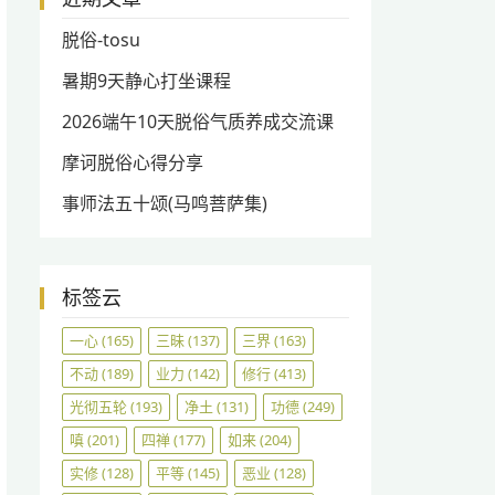
脱俗-tosu
暑期9天静心打坐课程
2026端午10天脱俗气质养成交流课
摩诃脱俗心得分享
事师法五十颂(马鸣菩萨集)
标签云
一心
(165)
三昧
(137)
三界
(163)
不动
(189)
业力
(142)
修行
(413)
光彻五轮
(193)
净土
(131)
功德
(249)
嗔
(201)
四禅
(177)
如来
(204)
实修
(128)
平等
(145)
恶业
(128)