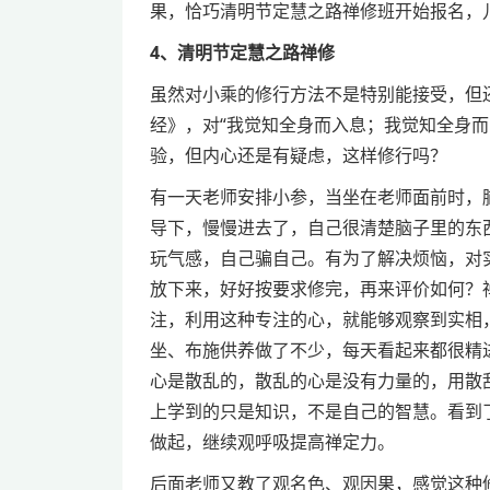
果，恰巧清明节定慧之路禅修班开始报名，
4、清明节定慧之路禅修
虽然对小乘的修行方法不是特别能接受，但
经》，对“我觉知全身而入息；我觉知全身
验，但内心还是有疑虑，这样修行吗？
有一天老师安排小参，当坐在老师面前时，
导下，慢慢进去了，自己很清楚脑子里的东
玩气感，自己骗自己。有为了解决烦恼，对
放下来，好好按要求修完，再来评价如何？
注，利用这种专注的心，就能够观察到实相
坐、布施供养做了不少，每天看起来都很精
心是散乱的，散乱的心是没有力量的，用散
上学到的只是知识，不是自己的智慧。看到
做起，继续观呼吸提高禅定力。
后面老师又教了观名色、观因果，感觉这种