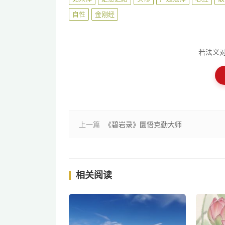
自性
金刚经
若法义
上一篇
《碧岩录》圜悟克勤大师
相关阅读