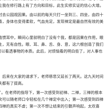
让我在修行路上有了方向和目标，此生实修实证的信心大增。
时去公园观因果。由以前的每天只打一坐到三、四坐，由四十
喜，身体也变得柔软，气血充足，发现禅定是最自然有效的美
直惯耳中，瞬间心里就明白了没有个我，都是因果在作用，眼
主，无有自性。眼、耳、鼻、舌、身、意，这六根创造了我们
，可以看透事物的本质。此后，对烦恼看的明白些了，对人事也
，后来在大家的请求下，老师慈悲又延长了两天。这九天时间
夫都有了提高。
过了。在老师的指导下，第一次感受到初禅、二禅，三禅的根本
次可以随老师口令轻松在几个禅定中出入；第一次感受到四禅
四禅的真实不虚；第一次不想让结束的引磬声响起，太欢喜