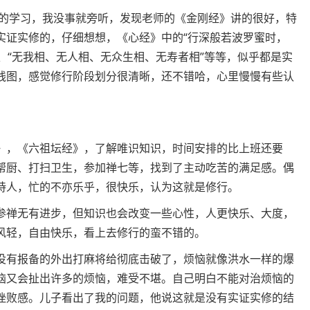
禅的学习，我没事就旁听，发现老师的《金刚经》讲的很好，特
实证实修的，仔细想想，《心经》中的“行深般若波罗蜜时，
”、“无我相、无人相、无众生相、无寿者相”等等，似乎都是实
线图，感觉修行阶段划分很清晰，还不错哈，心里慢慢有些认
》，《六祖坛经》，了解唯识知识，时间安排的比上班还要
帮厨、打扫卫生，参加禅七等，找到了主动吃苦的满足感。偶
持人，忙的不亦乐乎，很快乐，认为这就是修行。
参禅无有进步，但知识也会改变一些心性，人更快乐、大度，
风轻，自由快乐，看上去修行的蛮不错的。
没有报备的外出打麻将给彻底击破了，烦恼就像洪水一样的爆
恼又会扯出许多的烦恼，难受不堪。自己明白不能对治烦恼的
挫败感。儿子看出了我的问题，他说这就是没有实证实修的结