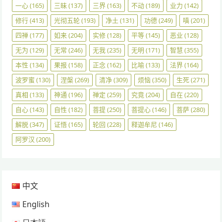
一心
(165)
三昧
(137)
三界
(163)
不动
(189)
业力
(142)
修行
(413)
光彻五轮
(193)
净土
(131)
功德
(249)
嗔
(201)
四禅
(177)
如来
(204)
实修
(128)
平等
(145)
恶业
(128)
无为
(129)
无常
(246)
无我
(235)
无明
(171)
智慧
(355)
本性
(134)
果报
(158)
正念
(162)
比喻
(133)
法界
(164)
波罗蜜
(130)
涅槃
(269)
清净
(309)
烦恼
(350)
生死
(271)
真相
(133)
神通
(196)
禅定
(259)
究竟
(204)
自在
(220)
自心
(143)
自性
(182)
菩提
(250)
菩提心
(146)
菩萨
(280)
解脱
(347)
证悟
(165)
轮回
(228)
释迦牟尼
(146)
阿罗汉
(200)
中文
English