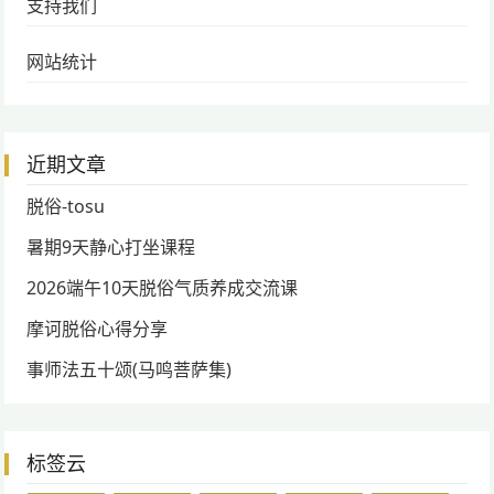
支持我们
网站统计
近期文章
脱俗-tosu
暑期9天静心打坐课程
2026端午10天脱俗气质养成交流课
摩诃脱俗心得分享
事师法五十颂(马鸣菩萨集)
标签云