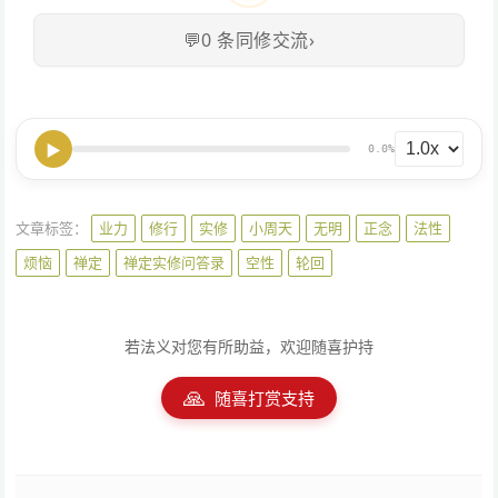
💬
0
条同修交流
›
▶
0.0%
文章标签：
业力
修行
实修
小周天
无明
正念
法性
烦恼
禅定
禅定实修问答录
空性
轮回
若法义对您有所助益，欢迎随喜护持
🙏
随喜打赏支持