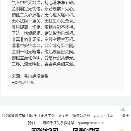
气入中柱天地通，持心清净净五轮。
金刚喻定无忧恼，般若现前不见心。
透此二关心源相，无心道人堪可称。
无心犹隔一重关，无住生心见全真。
真境即离一切相，离相亦能不坏相。
了达一切缘起相，诸法皆为自然相。
非真非俗非无常，空缘空境空万相。
非非空处空非非，非空非有见金刚。
金刚一地无断常，缘起现量自梵网。
即假立蕴化色明，受想行识共佛光。
三界六道无明起，香香色色如来藏。
来源：苍山庐境诗集
❤️🌻🌼🎉✨🙏
A
A
© 2026
圆觉禅-月印千江正念学苑
卍○卍
微信公众号：yuanjuechan
关于
我们
月印千江助手微信号：guangchewulun