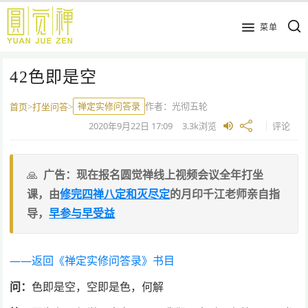
跳
到
菜单
主
要
42色即是空
内
容
禅定实修问答录
作者：
光彻五轮
首页
>
打坐问答
>
2020年9月22日
17:09
3.3k
浏览
评论
广告：现在报名圆觉禅线上视频会议全年打坐
课，由
修完四禅八定和灭尽定
的月印千江老师亲自指
导，
早参与早受益
——返回《禅定实修问答录》书目
问：
色即是空，空即是色，何解