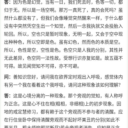
答：
因为色是幻觉，当有一日，我们死去时，色等一切，都
归于无。所以是一场空啊。那万一真死了，真的会死吗？虽
然什么都没有了，但我们会像睡觉突然醒来一样，于什么都
没有中突然凭空生出一个知觉，然后一念我执就又会投胎入
轮回。所以，空也只是暂时现象，无明一起，又会于空中现
出种种色，所以空即是色。虽有幻色，然而色的本质是空。
所以，色性是空，空性是色。色空只是人我的分别，其性并
无此差异，色空同一法性故。受想行识亦复如是。故五蕴不
可得。故见闻觉知不可得，亦不可避。
问：
善知识您好，请问我在欲界定时观出入呼吸，感觉体内
有另一个我在看着这个我呼吸，请问这种现象该如何理解？
答：
这是心境分离的一种现象。那个旁观的觉知，有人称呼
为正念。这是心不住在相(粗相，非细相)上的初步现象。因
地的戒定慧修习，都有赖于这个旁观而不参与者的清醒。应
在行住坐卧中保持清醒旁观而不起好坏美丑的分别(如此不
要半月，粗大烦恼即可断尽)若此旁观者消失，应知是正念