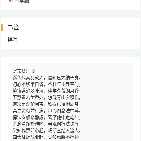
日本語
书签
禅定
寄宗法师书
遥传尺素慰故人，善知已为纳子身。
初心不移常自省，不枉年少赴空门。
慎审香消翠叶沉，律学久荒朗月昏。
不慧置若黄昏处，怎晓青山夕照临。
道次第观轮回苦，欣慰已得暇满身。
具二资粮前行满，息心四念法中尊。
择法安般修静虑，奢摩他中定乾坤。
舍念清净妙难喻，当观遍行法味醇。
觉知作意前心起，巧断三结入流人。
四大烽烟从业起，觉知朦胧不精神。