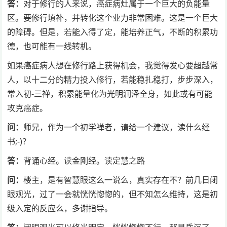
答：
对于修行的人来说，癌症病灶属于一个巨大的负能量
区。要修行填补，并转化这个业力非常困难。这是一个巨大
的障碍。但是，若能入得了定，能培养正气，不断的积累功
德，也可能有一线转机。
如果癌症病人想在修行路上获得机会，我觉得发心要超越常
人，以十二分的精力投入修行，若能稳扎稳打，步步深入，
常入初-三禅，积累能量化为光明润泽全身，如此或有可能
攻克癌症。
问：
师兄，作为一个初学禅者，请给一个建议，读什么经
书;-)？
答：
背诵心经。读金刚经。读定慧之路
问：
楼主，是有智慧眼这么一说么，真实存在不？前几日闭
眼观光，过了一会就恍恍惚惚的，但不知怎么维持，这是初
级入定的反应么，多谢指导。