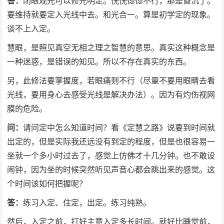
答：
闭眼观光可以修光明定。恍恍惚惚不行，那是昏沉了。
要维持就要定入光线中去。和光合一。算是初学定的现象。
谈不上入定。
慧眼，是照见真空无相之理之智慧的意思。真实这种概念是
一种迷惑，是错误的知见。所以不存在真实的东西。
另，此修法要掌握度，若眼痛则不行（尽量不要用眼睛去看
光线，要用身心去感受光线是解决办法）。因为有灼伤视网
膜的危险。
问：
请问定中怎么知道时间？看《定慧之路》说要到时间就
出定的，但是实际我还远没有到定的程度，但是也很容易一
坐就一个多小时过去了，感觉上仿佛才十几分钟。也不敢设
闹钟，因为坐的时候突然听见声音心都会跳出来的感觉。这
个时间该如何把握呢？
答：
练习入定、住定，出定。练习纯熟。
然后，入定之前，打好主意入定多长时间。就好比睡觉前，