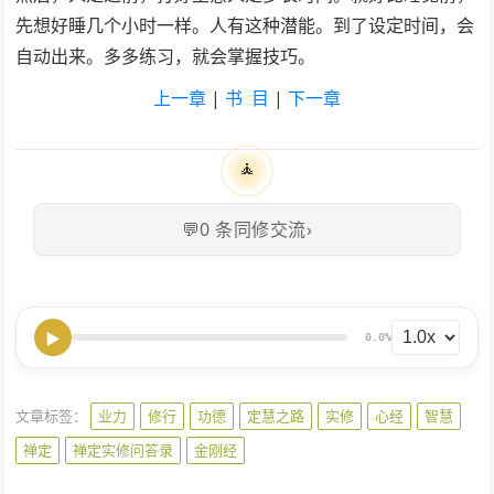
先想好睡几个小时一样。人有这种潜能。到了设定时间，会
自动出来。多多练习，就会掌握技巧。
上一章
|
书 目
|
下一章
🧘
💬
0
条同修交流
›
▶
0.0%
文章标签：
业力
修行
功德
定慧之路
实修
心经
智慧
禅定
禅定实修问答录
金刚经