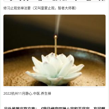
修习止观坐禅法要（又叫童蒙止观，智者大师著）
2022杭州11月静心.中医.养生禅
另外推荐这篇文章：
《我已修完四禅八定和灭尽定，有问题