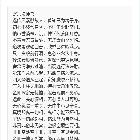
寄宗法师书
遥传尺素慰故人，善知已为纳子身。
初心不移常自省，不枉年少赴空门。
慎审香消翠叶沉，律学久荒朗月昏。
不慧置若黄昏处，怎晓青山夕照临。
道次第观轮回苦，欣慰已得暇满身。
具二资粮前行满，息心四念法中尊。
择法安般修静虑，奢摩他中定乾坤。
舍念清净妙难喻，当观遍行法味醇。
觉知作意前心起，巧断三结入流人。
四大烽烟从业起，觉知朦胧不精神。
气入中柱天地通，持心清净净五轮。
金刚喻定无忧恼，般若现前不见心。
透此二关心源相，无心道人堪可称。
无心犹隔一重关，无住生心见全真。
真境即离一切相，离相亦能不坏相。
了达一切缘起相，诸法皆为自然相。
非真非俗非无常，空缘空境空万相。
非非空处空非非，非空非有见金刚。
金刚一地无断常，缘起现量自梵网。