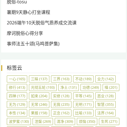
脱俗-tosu
暑期9天静心打坐课程
2026端午10天脱俗气质养成交流课
摩诃脱俗心得分享
事师法五十颂(马鸣菩萨集)
标签云
一心
(165)
三昧
(137)
三界
(163)
不动
(189)
业力
(142)
修行
(413)
光彻五轮
(193)
净土
(131)
功德
(249)
嗔
(201)
四禅
(177)
如来
(204)
实修
(128)
平等
(145)
恶业
(128)
无为
(129)
无常
(246)
无我
(235)
无明
(171)
智慧
(355)
本性
(134)
果报
(158)
正念
(162)
比喻
(133)
法界
(164)
波罗蜜
(130)
涅槃
(269)
清净
(309)
烦恼
(350)
生死
(271)