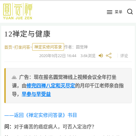
跳
到
菜单
主
要
12禅定与健康
内
容
禅定实修问答录
作者：
圆觉禅
首页
>
打坐问答
>
2020年9月22日
16:44
3.6k
浏览
评论
广告：现在报名圆觉禅线上视频会议全年打坐
课，由
修完四禅八定和灭尽定
的月印千江老师亲自指
导，
早参与早受益
——返回《禅定实修问答录》书目
问：
对于痛苦的癌症病人，可否入定治疗？