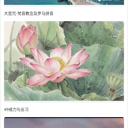
大悲咒-梵音教念及罗马拼音
49戒力与业习