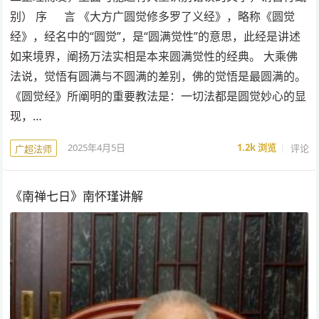
别） 序 言 《大方广圆觉修多罗了义经》，略称《圆觉
经》，经名中的“圆觉”，是“圆满觉性”的意思，此经是讲述
如来境界，阐扬万法实相是本来圆满觉性的经典。 大乘佛
法说，觉悟有圆满与不圆满的差别，佛的觉悟是最圆满的。
《圆觉经》所阐明的重要教法是：一切法都是圆觉妙心的显
现，…
2025年4月5日
1.2k
浏览
评论
广超法师
《南禅七日》南怀瑾讲解