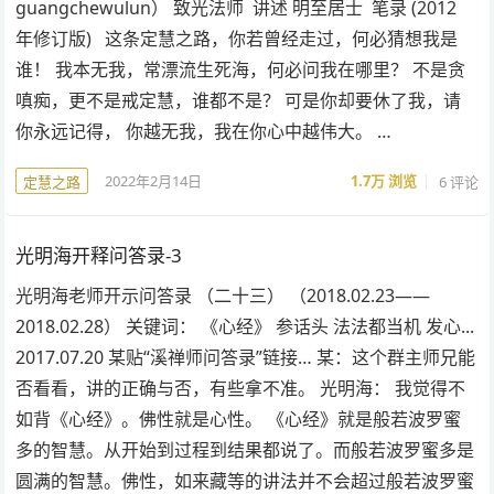
guangchewulun） 致光法师 讲述 明至居士 笔录 (2012
年修订版) 这条定慧之路，你若曾经走过，何必猜想我是
谁！ 我本无我，常漂流生死海，何必问我在哪里？ 不是贪
嗔痴，更不是戒定慧，谁都不是？ 可是你却要休了我，请
你永远记得， 你越无我，我在你心中越伟大。 …
2022年2月14日
1.7万
浏览
6 评论
定慧之路
光明海开释问答录-3
光明海老师开示问答录 （二十三） （2018.02.23——
2018.02.28） 关键词： 《心经》 参话头 法法都当机 发心...
2017.07.20 某贴“溪禅师问答录”链接… 某：这个群主师兄能
否看看，讲的正确与否，有些拿不准。 光明海： 我觉得不
如背《心经》。佛性就是心性。 《心经》就是般若波罗蜜
多的智慧。从开始到过程到结果都说了。而般若波罗蜜多是
圆满的智慧。佛性，如来藏等的讲法并不会超过般若波罗蜜