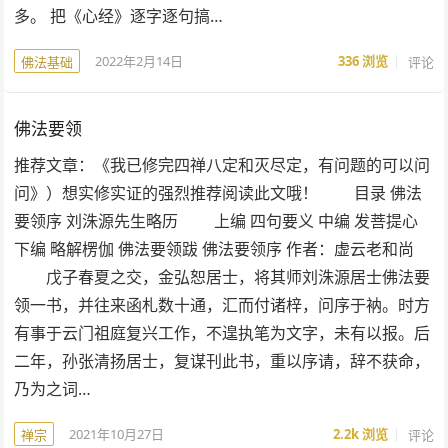
多。 把《心经》逐字逐句搞…
2022年2月14日
336
浏览
评论
佛法基础
佛法要领
推荐文章：《我已修完四禅八定和灭尽定，有问题的可以问
问》）想实修实证的强烈推荐阅读此文哦！ 目录 佛法
要领序 刘洙源先生略历 上编 四句要义 中编 发菩提心
下编 略解楞伽 佛法要领跋 佛法要领序 作者：虚云老和尚
戊子春夏之交，金弘恕居士，将其师刘洙源居士佛法要
领一书，并往来函札数十通，汇而付诸梓，问序于衲。时方
有事于云门祖庭复兴工作，不遑执笔为文字，未有以报。后
二年，孙张清扬居士，复谋刊此书，重以序请，辞不获命，
乃为之词…
2021年10月27日
2.2k
浏览
评论
禅宗