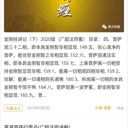
金刚经讲记（下）2020版（广超法师著） 目录： 四、菩萨
观三十二相，即本具金刚智非相显现. 149 五、信心清净的
菩萨，能信受金刚智之非相显现. 152 六、菩萨观诸法实
相，即本具金刚智非相显现. 155 七、上乘菩萨离一切相受
持金刚智显现非相. 159 1、能离一切相观四相非相. 159 2、
信解：能离一切诸相则名诸佛. 160 3、听闻离一切相的本具
金刚智不惊不怖. 164 八、菩萨观第一波罗蜜，即金刚智非
相显现. 165 九、菩…
2023年8月9日
2.0k
浏览
评论
大乘法义
普贤菩萨行愿品(广超法师讲解)