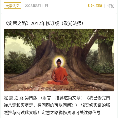
2023年3月11日
3.9k
浏览
评论
大乘法义
《定慧之路》2012年修订版（致光法师）
定 慧 之 路 第四版 （附言：推荐这篇文章：《我已修完四
禅八定和灭尽定，有问题的可以问问》） 想实修实证的强
烈推荐阅读此文哦！定慧之路禅修资讯可关注微信号