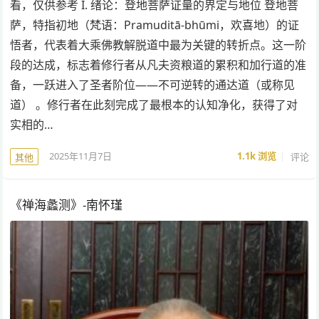
看，仅供参考 I. 绪论：登地菩萨证量的界定与地位 登地菩
萨，特指初地（梵语：Pramuditā-bhūmi，欢喜地）的证
悟者，代表着大乘佛教解脱道中最为关键的转折点。这一阶
段的达成，标志着修行者从凡夫资粮道的累积和加行道的准
备，一跃进入了圣者阶位——不可逆转的通达道（或称见
道） 。修行者在此刻完成了最根本的认知净化，获得了对
实相的…
2025年11月7日
1.1k
浏览
评论
其他
《禅海蠡测》-南怀瑾