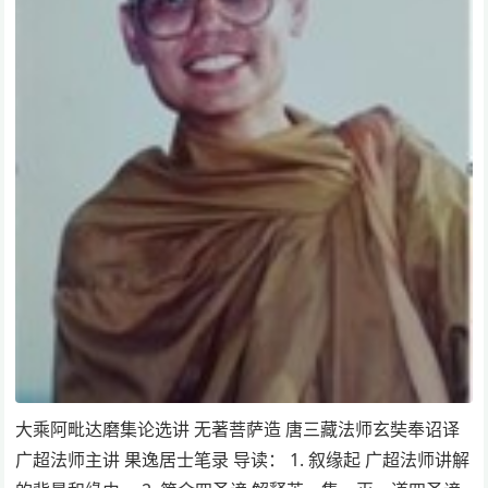
大乘阿毗达磨集论选讲 无著菩萨造 唐三藏法师玄奘奉诏译
广超法师主讲 果逸居士笔录 导读： 1. 叙缘起 广超法师讲解