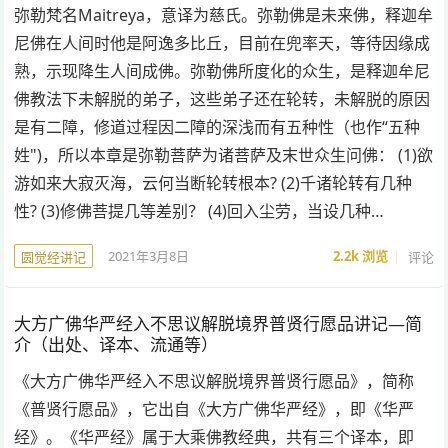
弥勒梵名Maitreya，意译为慈氏。弥勒佛是未来佛，释迦牟
尼佛在人间时他是阿逸多比丘，目前在兜率天，等待因缘成
熟，示现降生人间成佛。弥勒佛所度化的众生，是释迦牟尼
佛教法下未解脱的弟子，这些弟子还在轮转，未解脱的原因
是有二障，修道过程因二障的深浅而有五种性（也作“五种
姓")，所以本章是弥勒菩萨为诸菩萨及末世众生问佛： (1)欲
游如来大寂灭海，云何当断轮转根本? (2)千诸轮转有几种
性? (3)修佛菩提几等差别？ (4)回入尘劳，当设几种…
2021年3月8日
2.2k
浏览
评论
圆觉经讲记
大方广佛华严经入不思议解脱境界普贤行愿品讲记—简
介（出处、译本、流通等）
《大方广佛华严经入不思议解脱境界普贤行愿品》，简称
《普贤行愿品》，它出自《大方广佛华严经》，即《华严
经》。《华严经》属于大乘佛教经典，共有三个译本，即