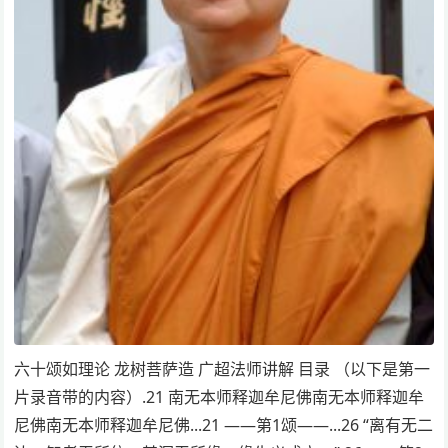
六十颂如理论 龙树菩萨造 广超法师讲解 目录 （以下是第一
片录音带的内容）.21 南无本师释迦牟尼佛南无本师释迦牟
尼佛南无本师释迦牟尼佛...21 ——第1颂——...26 “离有无二