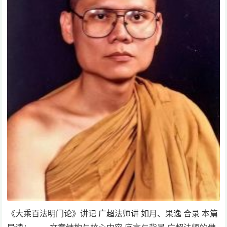
《大乘百法明门论》讲记 广超法师讲 如月、果逸 合录 本篇