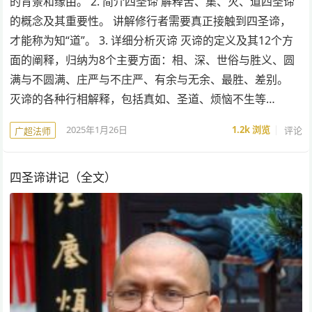
的背景和缘由。 2. 简介四圣谛 解释苦、集、灭、道四圣谛
的概念及其重要性。 讲解修行者需要真正接触到四圣谛，
才能称为知“道”。 3. 详细分析灭谛 灭谛的定义及其12个方
面的阐释，归纳为8个主要方面：相、深、世俗与胜义、圆
满与不圆满、庄严与不庄严、有余与无余、最胜、差别。
灭谛的各种行相解释，包括真如、圣道、烦恼不生等…
2025年1月26日
1.2k
浏览
评论
广超法师
四圣谛讲记（全文）