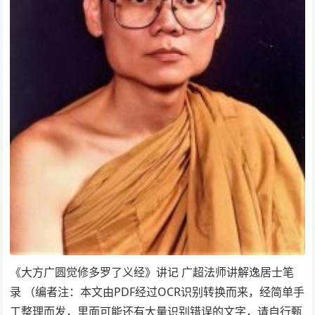
《大方广圆觉修多罗了义经》讲记 广超法师讲解逸居士笔
录 （编者注：本文由PDF经过OCR识别转换而来，经简单手
工整理而发，里面可能还有大量识别错误的文字，请自行甄