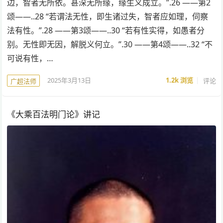
边，智者无所依。甚深无所缘，缘生义成立。”.26 ——第2
颂——..28 “若谓法无性，即生诸过失，智者应如理，伺察
法有性。”.28 ——第3颂——..30 “若有性实得，如愚者分
别。无性即无因，解脱义何立。”.30 ——第4颂——..32 “不
可说有性，…
2025年3月13日
1.2k
浏览
评论
广超法师
《大乘百法明门论》讲记