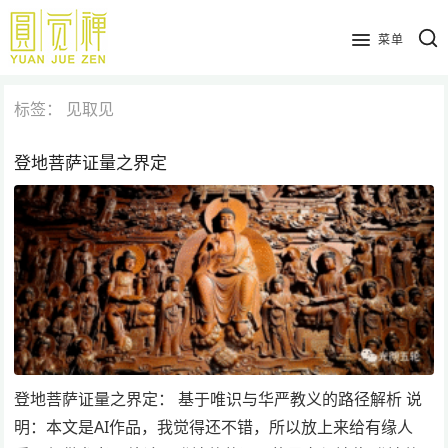
跳
到
菜单
主
要
标签：
见取见
内
容
登地菩萨证量之界定
登地菩萨证量之界定： 基于唯识与华严教义的路径解析 说
明：本文是AI作品，我觉得还不错，所以放上来给有缘人