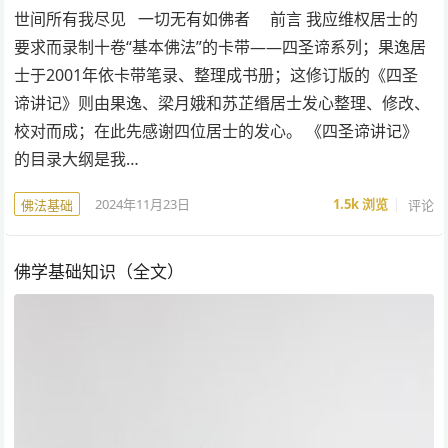
世间所有我尽见 一切无有如佛者 前言 我应维权居士的
要求而录制十卷“基本佛法”的卡带——四圣谛系列；果逸居
士于2001年依卡带笔录、整理成书册；这修订版的《四圣
谛讲记》则由果逸、梁月娥和苏芷缗居士发心整理、修改、
校对而成；在此先感谢四位居士的发心。 《四圣谛讲记》
的目录大纲是我…
2024年11月23日
1.5k
浏览
评论
佛法基础
佛学基础知识（全文）