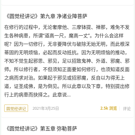
《圆觉经讲记》第九章 净诸业障菩萨
在修行的过程中，无论奢摩他、三摩钵提、禅那，难免不发
生各种病患，所谓“道高一尺，魔高一丈”。为什么会这样
呢？因为一切修行，无非要降伏与破除无始无明，而此根深
蒂固的无明烦恼，必起而反动抵抗。因为无明烦恼的推动，
不知不觉生起邪思、邪见，足以招致鬼神、外道、邪魔、邪
师。所以修行者，不但须知正面要如何修行，也须知道反面
之病而求对治。如果起于邪见或招邪魔，反自以为得无上
道，证圣成佛，是为倒见。所以此章以及下章，特别提出修
行上的病患而抉择之。此章说…
2021年3月25日
2.5k
浏览
评论
圆觉经讲记
《圆觉经讲记》第五章 弥勒菩萨