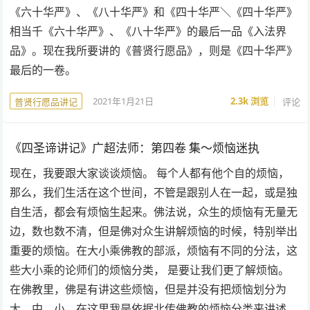
《六十华严》、《八十华严》和《四十华严＼《四十华严》
相当千《六十华严》、《八十华严》的最后一品《入法界
品》。现在我所要讲的《普贤行愿品》，则是《四十华严》
最后的一卷。
2021年1月21日
2.3k
浏览
评论
普贤行愿品讲记
《四圣谛讲记》广超法师：第四卷 集～烦恼迷执
现在，我要跟大家谈谈烦恼。 每个人都有他个自的烦恼，
那么，我们生活在这个世间，不管是跟别人在一起，或是独
自生活，都会有烦恼生起来。佛法说，众生的烦恼有无量无
边，数也数不清，但是佛对众生讲解烦恼的时候，特别举出
重要的烦恼。在大小乘佛教的部派，烦恼有不同的分法，这
些大小乘的论师们的烦恼分类， 是要让我们更了解烦恼。
在佛教里，佛是有讲这些烦恼，但是并没有把烦恼划分为
大、中、小。在这里我是依据北传佛教的烦恼分类来讲述。