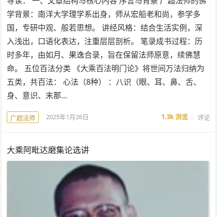
导读： 一、文章结构与核心内容 序言与背景 广超法师的佛
学背景：南洋大学理学系出身，师从宏船老和尚，参学多
国，专研中观、般若思想。 讲经风格：结合生活实例，深
入浅出，口语化表达，注重层层剖析。 笔录成书过程：历
时多年，由如月、果逸合录，旨在保留法师原意，续佛慧
命。 五位百法分类 《大乘百法明门论》将世间万法归纳为
五类，共百法： 心法（8种） ：八识（眼、耳、鼻、舌、
身、意识、末那…
2025年1月26日
1.3k
浏览
评论
广超法师
大乘阿毗达磨集论选讲