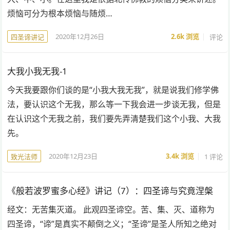
烦恼可分为根本烦恼与随烦…
2020年12月26日
2.6k
浏览
评论
四圣谛讲记
大我小我无我-1
今天我要跟你们谈的是“小我大我无我”，就是说我们修学佛
法，要认识这个无我，那么等一下我会进一步谈无我，但是
在认识这个无我之前，我们要先弄清楚我们这个小我、大我
先。
2020年12月23日
3.4k
浏览
1 评论
致光法师
《般若波罗蜜多心经》讲记（7）：四圣谛与究竟涅槃
经文：无苦集灭道。 此观四圣谛空。苦、集、灭、道称为
四圣谛，“谛”是真实不颠倒之义；“圣谛”是圣人所知之绝对