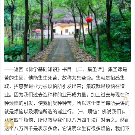
——返回《佛学基础知识》书目 〖二、集圣谛〗 集圣谛是
苦的生因，他能集生死苦，故称为集圣谛。集就是招感集
取，招感就是业力被烦恼所引发出来；集取就是烦恼在造
业。因为我们过去造种种的业形成力量，加上过去与现在种
🤖
种烦恼的引发，使我们受种种苦。所以这个集圣谛所要讲的
就是烦恼以及烦恼所造的诸业行。 ㈠、烦恼：佛说我们有
🎨
八万四千烦恼，所以教导我们以八万四千法门对治之。然而
🧘
🌓
这个八万四千是表示多数，它说明众生有很多烦恼，我们不