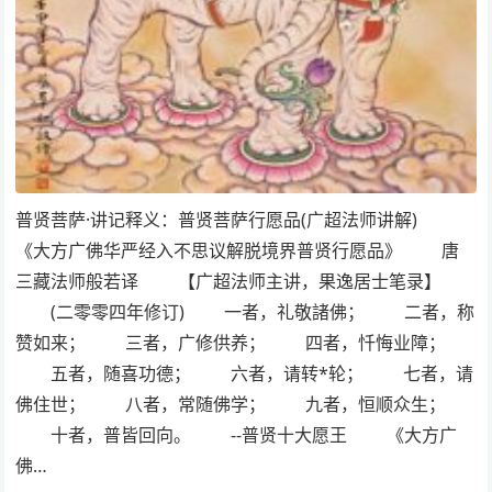
普贤菩萨·讲记释义：普贤菩萨行愿品(广超法师讲解)
《大方广佛华严经入不思议解脱境界普贤行愿品》 唐
三藏法师般若译 【广超法师主讲，果逸居士笔录】
(二零零四年修订) 一者，礼敬諸佛； 二者，称
赞如来； 三者，广修供养； 四者，忏悔业障；
五者，随喜功德； 六者，请转*轮； 七者，请
佛住世； 八者，常随佛学； 九者，恒顺众生；
十者，普皆回向。 --普贤十大愿王 《大方广
佛…