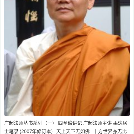
广超法师丛书系列（一） 四圣谛讲记 广超法师主讲 果逸居
士笔录 (2007年修订本) 天上天下无如佛 十方世界亦无比