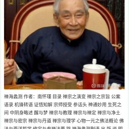
禅海蠡测 作者：南怀瑾 目录 禅宗之演变 禅宗之宗旨 公案
语录 机锋转语 证悟知解 宗师授受 参话头 神通妙用 生死之
间 中阴身略述 醒与梦 禅宗与教理 禅宗与禅定 禅宗与净土
禅宗与密宗 禅宗与丹道 禅宗与理学 心物一元之佛法概论 佛
法与西洋哲学 修定与参禅法要 跋 禅海蠡测剩语 出 版 说 明