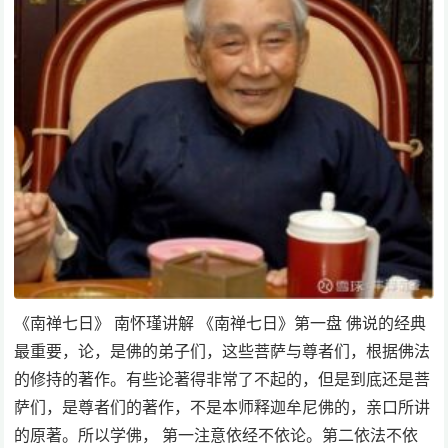
《南禅七日》 南怀瑾讲解 《南禅七日》第一盘 佛说的经典
最重要，论，是佛的弟子们，这些菩萨与尊者们，根据佛法
的修持的著作。有些论著得非常了不起的，但是到底还是菩
萨们，是尊者们的著作，不是本师释迦牟尼佛的，亲口所讲
的原著。所以学佛， 第一注意依经不依论。第二依法不依