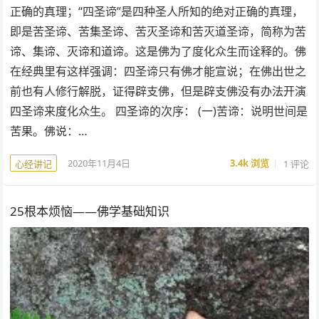
正确的真理；“四圣谛”是四种圣人所知的绝对正确的真理，
即是苦圣谛、苦集圣谛、苦灭圣谛和苦灭道圣谛，简称为苦
谛、集谛、灭谛和道谛。这是佛为了度化众生而诠释的。佛
在经典里有这样强调：四圣谛只有佛才能宣说；在佛出世之
前也有人修行解脱，证得辟支佛，但是辟支佛没有办法开演
四圣谛来度化众生。 四圣谛的次序： (一)苦谛：说明世间是
苦果。佛说：…
2020年11月4日
3.4k
浏览
1 评论
心经讲记
25根本烦恼——佛学基础知识