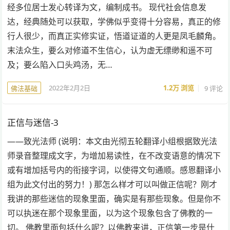
经多位居士发心转译为文，编制成书。 现代社会信息发
达，经典随处可以获取，学佛似乎变得十分容易，真正的修
行人很少，而真正实修实证，悟道证道的人更是凤毛麟角。
末法众生，要么对修道不生信心，认为虚无缥缈和遥不可
及；要么陷入口头鸡汤，无…
2022年2月2日
1.2万
浏览
9 评论
佛法基础
正信与迷信-3
——致光法师 (说明：本文由光彻五轮翻译小组根据致光法
师录音整理成文字，为增加易读性，在不改变语意的情况下
或有增加括号内的衔接字词，以使得文句通顺。感恩翻译小
组为此文付出的努力！) 那怎么样才可以叫做正信呢？刚才
我讲的那些迷信的现象里面，确实是有那些现象。但是你不
可以执迷在那个现象里面，以为这个现象包含了佛教的一
切。 佛教里面包括什么呢？以佛教来讲，正信第一步是什