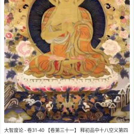
大智度论 - 卷31-40 【卷第三十一】 释初品中十八空义第四