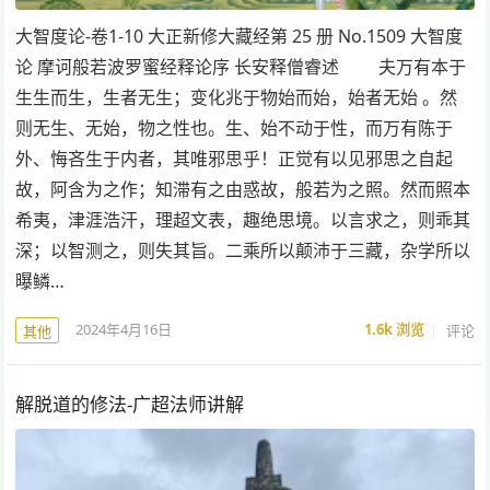
大智度论-卷1-10 大正新修大藏经第 25 册 No.1509 大智度
论 摩诃般若波罗蜜经释论序 长安释僧睿述 夫万有本于
生生而生，生者无生；变化兆于物始而始，始者无始 。然
则无生、无始，物之性也。生、始不动于性，而万有陈于
外、悔吝生于内者，其唯邪思乎！正觉有以见邪思之自起
故，阿含为之作；知滞有之由惑故，般若为之照。然而照本
希夷，津涯浩汗，理超文表，趣绝思境。以言求之，则乖其
深；以智测之，则失其旨。二乘所以颠沛于三藏，杂学所以
曝鳞…
2024年4月16日
1.6k
浏览
评论
其他
解脱道的修法-广超法师讲解