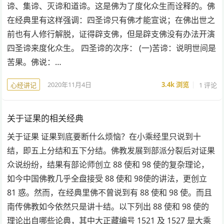
谛、集谛、灭谛和道谛。这是佛为了度化众生而诠释的。佛
在经典里有这样强调：四圣谛只有佛才能宣说；在佛出世之
前也有人修行解脱，证得辟支佛，但是辟支佛没有办法开演
四圣谛来度化众生。 四圣谛的次序： (一)苦谛：说明世间是
苦果。佛说：…
2020年11月4日
3.4k
浏览
1 评论
心经讲记
关于证果的相关经典
关于证果 证果到底要断什么烦恼？在小乘经里只说到十
结，即五上分结和五下分结。佛教发展到部派分裂后对证果
众说纷纷，结果有部论师创立 88 使和 98 使的复杂理论，
如今中国佛教几乎全盘接受 88 使和 98使的讲法，更创立
81 惑。然而，在经典里佛不曾说到有 88 使和 98 使。而且
南传佛教如今依然只是讲十结。以下列出 88 使和 98 使的
理论出自哪些论典，其中大正藏编号 1521 及 1527 是大乘