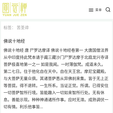
跳
到
菜单
主
要
标签：
苦圣谛
内
容
佛说十地经
佛说十地经 唐 尸罗达摩译 佛说十地经卷第一 大唐国僧法界
从中印度持此梵本请于阗三藏沙门尸罗达摩于北庭龙兴寺译
菩萨极喜地第一之一 如是我闻。一时薄伽梵。成道未久。
第二七日。住于他化自在天中。自在天王宫。摩尼宝藏殿。
与大菩萨无量众俱。其诸菩萨悉从异佛刹来集。皆于无上正
等菩提。得不退转。一生所系。当证正觉。所谓。已得安住
一切菩萨智所行境。皆能趣入一切如来智所行处。无有休
息。善能示现。种种神通诸所作事。应时无滞。成熟调伏一
切有情。利乐他事皆…