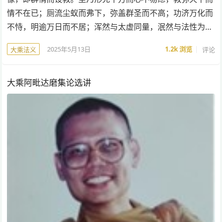
情不在已；厕流尘蚁而弗下，弥盖群圣而不高；功济万化而
不恃，明逾万日而不居；浑然与太虚同量，泯然与法性为…
2025年5月13日
1.2k
浏览
评论
大乘法义
大乘阿毗达磨集论选讲