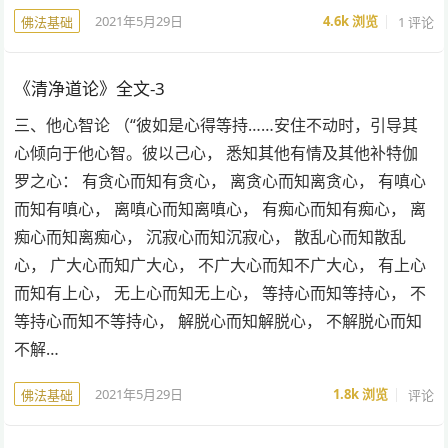
2021年5月29日
4.6k
浏览
1 评论
佛法基础
《清净道论》全文-3
三、他心智论 （“彼如是心得等持……安住不动时，引导其
心倾向于他心智。彼以己心， 悉知其他有情及其他补特伽
罗之心： 有贪心而知有贪心， 离贪心而知离贪心， 有嗔心
而知有嗔心， 离嗔心而知离嗔心， 有痴心而知有痴心， 离
痴心而知离痴心， 沉寂心而知沉寂心， 散乱心而知散乱
心， 广大心而知广大心， 不广大心而知不广大心， 有上心
而知有上心， 无上心而知无上心， 等持心而知等持心， 不
等持心而知不等持心， 解脱心而知解脱心， 不解脱心而知
不解…
2021年5月29日
1.8k
浏览
评论
佛法基础