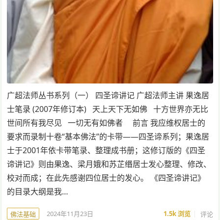
广超法师丛书系列（一） 四圣谛讲记 广超法师主讲 果逸居
士笔录 (2007年修订本) 天上天下无如佛 十方世界亦无比
世间所有我尽见 一切无有如佛者 前言 我应维权居士的
要求而录制十卷“基本佛法”的卡带——四圣谛系列；果逸居
士于2001年依卡带笔录、整理成书册；这修订版的《四圣
谛讲记》则由果逸、梁月娥和苏芷缗居士发心整理、修改、
校对而成；在此先感谢四位居士的发心。 《四圣谛讲记》
的目录大纲是我…
2024年11月23日
1.5k
浏览
评论
佛法基础