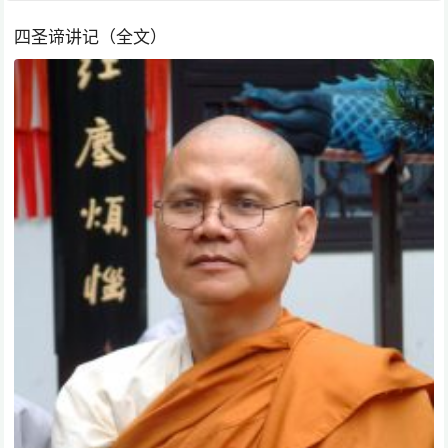
四圣谛讲记（全文）