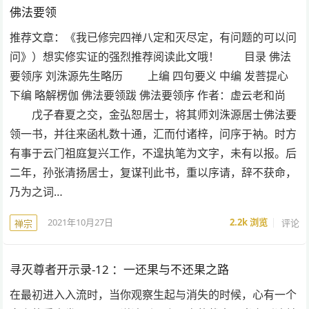
佛法要领
推荐文章：《我已修完四禅八定和灭尽定，有问题的可以问
问》）想实修实证的强烈推荐阅读此文哦！ 目录 佛法
要领序 刘洙源先生略历 上编 四句要义 中编 发菩提心
下编 略解楞伽 佛法要领跋 佛法要领序 作者：虚云老和尚
戊子春夏之交，金弘恕居士，将其师刘洙源居士佛法要
领一书，并往来函札数十通，汇而付诸梓，问序于衲。时方
有事于云门祖庭复兴工作，不遑执笔为文字，未有以报。后
二年，孙张清扬居士，复谋刊此书，重以序请，辞不获命，
乃为之词…
2021年10月27日
2.2k
浏览
评论
禅宗
寻灭尊者开示录-12 ：一还果与不还果之路
在最初进入入流时，当你观察生起与消失的时候，心有一个