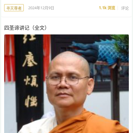
2024年12月9日
1.1k
浏览
评论
寻灭尊者
四圣谛讲记（全文）