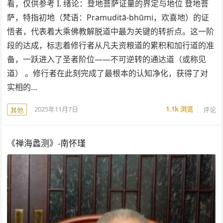
看，仅供参考 I. 绪论：登地菩萨证量的界定与地位 登地菩
萨，特指初地（梵语：Pramuditā-bhūmi，欢喜地）的证
悟者，代表着大乘佛教解脱道中最为关键的转折点。这一阶
段的达成，标志着修行者从凡夫资粮道的累积和加行道的准
备，一跃进入了圣者阶位——不可逆转的通达道（或称见
道） 。修行者在此刻完成了最根本的认知净化，获得了对
实相的…
2025年11月7日
1.1k
浏览
评论
其他
《禅海蠡测》-南怀瑾