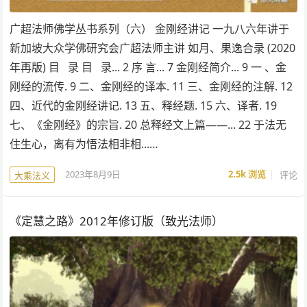
广超法师佛学丛书系列（六） 金刚经讲记 一九八六年讲于
新加坡大众学佛研究会广超法师主讲 如月、果逸合录 (2020
年再版) 目 录 目 录... 2 序 言... 7 金刚经简介... 9 一 、金
刚经的流传. 9 二、金刚经的译本. 11 三、金刚经的注解. 12
四、近代的金刚经讲记. 13 五、释经题. 15 六、译者. 19
七、《金刚经》的宗旨. 20 总释经文上篇——... 22 于法无
住生心，离有为悟法相非相...…
2023年8月9日
2.5k
浏览
评论
大乘法义
《定慧之路》2012年修订版（致光法师）