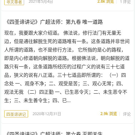
2021年5月4日
2.8k
浏览
1 评论
寻灭尊者
《四圣谛讲记》广超法师：第九卷 唯一道路
现在，我要跟大家介绍道。 佛法说，修行法门有无量无
边，但是通往解脱生死的道路唯有一条。这条道路并非世间
人所谓的道路，也不是修行方法， 它所指的是心的路程，
即是内心修道朝向解脱的道路。根据佛法说，朝向解脱的道
路只有一条，这条道路所经历的过程广义的说有三十七道
品，狭义的说有八正道。三十七道品即所谓的： （一）四
念处 一、观身不净；二、观受是苦；三、观心无常；四、
观法无我 （二）四正勤 一、已生恶令灭；二、未生恶令不
生；三、未生善令生；四、已…
2020年12月31日
2.9k
浏览
评论
四圣谛讲记
《四圣谛讲记》广超法师：第六卷 灭即无生