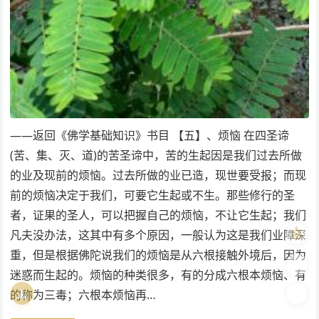
——返回《佛学基础知识》书目 【五】、烦恼 在四圣谛
(苦、集、灭、道)的苦圣谛中，苦的生起因是我们过去所做
的业及现前的烦恼。过去所做的业已造，现世要受报；而现
前的烦恼决定于我们，可要它生起或不生。那些修行的圣
者，证果的圣人，可以把握自己的烦恼，不让它生起；我们
🤖
凡夫没办法，这其中有多个原因，一般认为这是我们业障深
重，但是根据佛陀说我们的烦恼是从六根接触外境后，因为
🎨
迷惑而生起的。烦恼的种类很多，有的分成六根本烦恼、有
🧘
🌓
的称为三毒；六根本烦恼再…