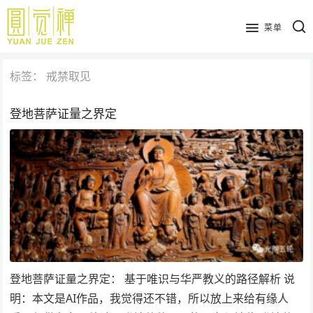
跳
到
菜单
主
要
标签：
戒禁取见
内
容
登地菩萨证量之界定
登地菩萨证量之界定： 基于唯识与华严教义的路径解析 说
明：本文是AI作品，我觉得还不错，所以放上来给有缘人