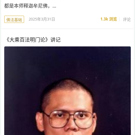
都是本师释迦牟尼佛，…
2025年3月31日
1.3k
浏览
评论
佛法基础
《大乘百法明门论》讲记