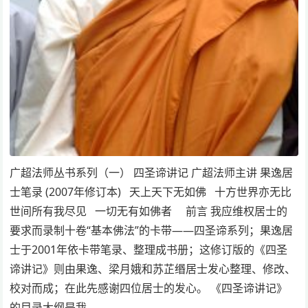
广超法师丛书系列（一） 四圣谛讲记 广超法师主讲 果逸居
士笔录 (2007年修订本) 天上天下无如佛 十方世界亦无比
世间所有我尽见 一切无有如佛者 前言 我应维权居士的
要求而录制十卷“基本佛法”的卡带——四圣谛系列；果逸居
士于2001年依卡带笔录、整理成书册；这修订版的《四圣
谛讲记》则由果逸、梁月娥和苏芷缗居士发心整理、修改、
校对而成；在此先感谢四位居士的发心。 《四圣谛讲记》
的目录大纲是我…