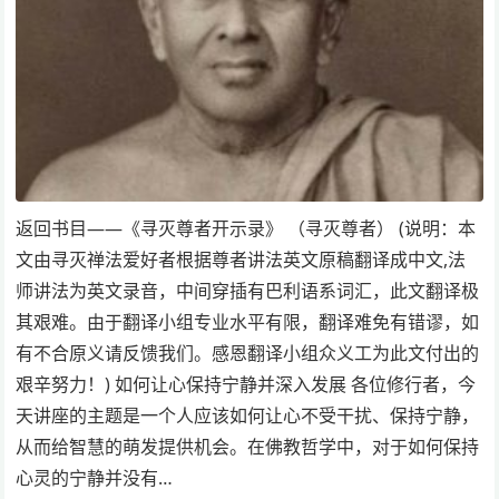
返回书目——《寻灭尊者开示录》 （寻灭尊者） (说明：本
文由寻灭禅法爱好者根据尊者讲法英文原稿翻译成中文,法
师讲法为英文录音，中间穿插有巴利语系词汇，此文翻译极
其艰难。由于翻译小组专业水平有限，翻译难免有错谬，如
有不合原义请反馈我们。感恩翻译小组众义工为此文付出的
艰辛努力！) 如何让心保持宁静并深入发展 各位修行者，今
天讲座的主题是一个人应该如何让心不受干扰、保持宁静，
从而给智慧的萌发提供机会。在佛教哲学中，对于如何保持
心灵的宁静并没有…