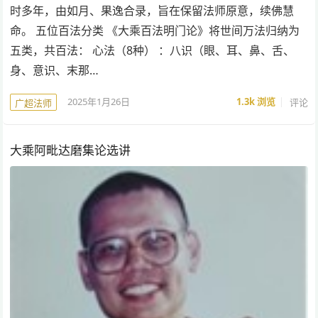
时多年，由如月、果逸合录，旨在保留法师原意，续佛慧
命。 五位百法分类 《大乘百法明门论》将世间万法归纳为
五类，共百法： 心法（8种） ：八识（眼、耳、鼻、舌、
身、意识、末那…
2025年1月26日
1.3k
浏览
评论
广超法师
大乘阿毗达磨集论选讲