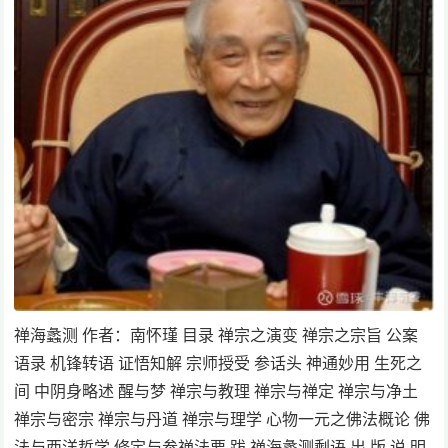
禅海蠡测 作者：南怀瑾 目录 禅宗之演变 禅宗之宗旨 公案
语录 机锋转语 证悟知解 宗师授受 参话头 神通妙用 生死之
间 中阴身略述 醒与梦 禅宗与教理 禅宗与禅定 禅宗与净土
禅宗与密宗 禅宗与丹道 禅宗与理学 心物一元之佛法概论 佛
法与西洋哲学 修定与参禅法要 跋 禅海蠡测剩语 出 版 说 明