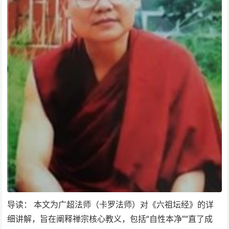
导读： 本文为广超法师（卡罗法师）对《六祖坛经》的详
细讲解，旨在阐释禅宗核心教义，包括“自性本净”“直了成