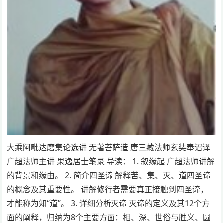
大乘阿毗达磨集论选讲 无著菩萨造 唐三藏法师玄奘奉诏译
广超法师主讲 果逸居士笔录 导读： 1. 叙缘起 广超法师讲解
的背景和缘由。 2. 简介四圣谛 解释苦、集、灭、道四圣谛
的概念及其重要性。 讲解修行者需要真正接触到四圣谛，
才能称为知“道”。 3. 详细分析灭谛 灭谛的定义及其12个方
面的阐释，归纳为8个主要方面：相、深、世俗与胜义、圆