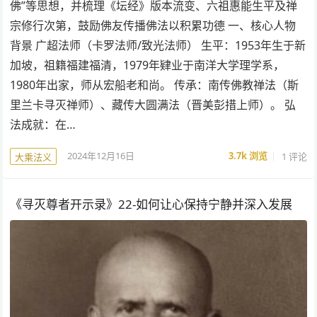
佛”等思想，并梳理《坛经》版本流变、六祖惠能生平及禅
宗修行次第，鼓励佛友传播佛法以积累功德 一、核心人物
背景 广超法师（卡罗法师/致光法师） 生平：1953年生于新
加坡，祖籍福建福清，1979年肄业于南洋大学理学系，
1980年出家，师从宏船老和尚。 传承：南传佛教禅法（斯
里兰卡寻灭禅师）、藏传大圆满法（晋美彭措上师）。 弘
法成就：在…
2024年12月16日
3.7k
浏览
1 评论
大乘法义
《寻灭尊者开示录》22-如何让心保持宁静并深入发展