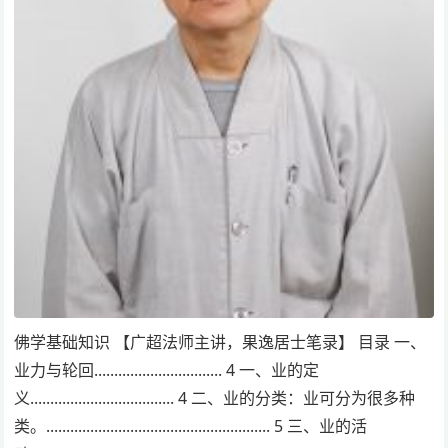
佛学基础知识 【广超法师主讲，果逸居士笔录】 目录 一、
业力与轮回................................ 4 一、业的定
义.................................... 4 二、业的分类：业可分为很多种
类。........................................................ 5 三、业的活