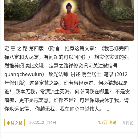
定 慧 之 路 第四版 （附言：推荐这篇文章：《我已修完四
禅八定和灭尽定，有问题的可以问问》） 想实修实证的强
烈推荐阅读此文哦！定慧之路禅修资讯可关注微信号
guangchewulun） 致光法师 讲述 明至居士 笔录 (2012
年修订版) 这条定慧之路，你若曾经走过，何必猜想我是
谁！ 我本无我，常漂流生死海，何必问我在哪里？ 不是贪
嗔痴，更不是戒定慧，谁都不是？ 可是你却要休了我，请
你永远记得， 你越无我，我在你心中越伟大。 …
2022年2月14日
1.7万
浏览
6 评论
定慧之路