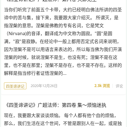
当你们听完了前面五个卡带，大约已经明白佛法所讲的四圣
谛中的苦与集，接下来，我要跟大家介绍灭。 所谓灭，是
指涅槃的意思。涅槃是佛教的专有名词，它是梵文
（Nirvana)的音译，翻译成为中文称为圆寂。"圆"是圆
满，"寂"是寂静。在经论中一般上都用否定式名词来说明，
因为涅槃不是可以用语言来表达的，所以每当佛为我们开演
涅槃的时候，就说涅槃不是生，也没有死；涅槃不是在这
里，也不是在那里；涅槃不是存在，也不是不存在。这样的
解释是指当修行者证悟涅槃的…
2020年12月26日
2.3k
浏览
评论
四圣谛讲记
《四圣谛讲记》广超法师：第四卷 集～烦恼迷执
现在，我要跟大家谈谈烦恼。 每个人都有他个自的烦恼，
那么，我们生活在这个世间，不管是跟别人在一起，或是独