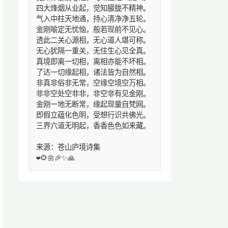
四大烽烟从业起，觉知朦胧不精神。
气入中柱天地通，持心清净净五轮。
金刚喻定无忧恼，般若现前不见心。
透此二关心源相，无心道人堪可称。
无心犹隔一重关，无住生心见全真。
真境即离一切相，离相亦能不坏相。
了达一切缘起相，诸法皆为自然相。
非真非俗非无常，空缘空境空万相。
非非空处空非非，非空非有见金刚。
金刚一地无断常，缘起现量自梵网。
即假立蕴化色明，受想行识共佛光。
三界六道无明起，香香色色如来藏。
来源：苍山庐境诗集
❤️🌻🌼🎉✨🙏