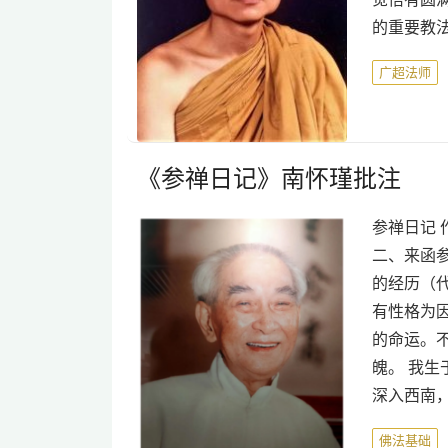
的重要教
广超法师
《参禅日记》南怀瑾批注
参禅日记 
二、来函参
的经历（代
有性格为
的命运。
魄。 我
深入西南
佛法基础