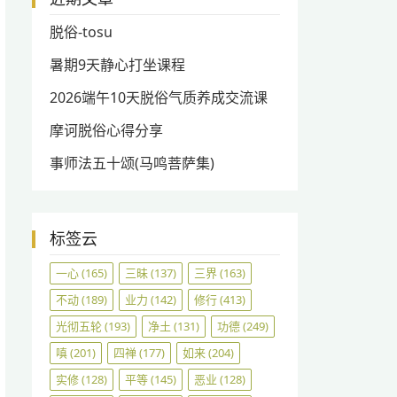
脱俗-tosu
暑期9天静心打坐课程
2026端午10天脱俗气质养成交流课
摩诃脱俗心得分享
事师法五十颂(马鸣菩萨集)
标签云
一心
(165)
三昧
(137)
三界
(163)
不动
(189)
业力
(142)
修行
(413)
光彻五轮
(193)
净土
(131)
功德
(249)
嗔
(201)
四禅
(177)
如来
(204)
实修
(128)
平等
(145)
恶业
(128)