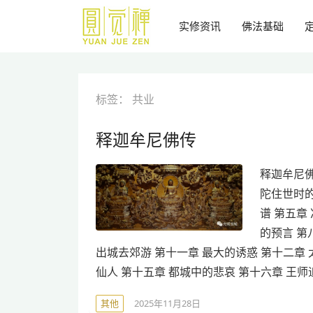
跳
到
实修资讯
佛法基础
主
要
内
容
标签：
共业
释迦牟尼佛传
释迦牟尼佛
陀住世时的
谱 第五章
的预言 第
出城去郊游 第十一章 最大的诱惑 第十二章
仙人 第十五章 都城中的悲哀 第十六章 王师
其他
2025年11月28日