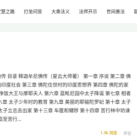
定慧之路
打坐问答
大乘法义
法师开示
世间善法
传 目录 释迦牟尼佛传（星云大师著） 第一章 序说 第二章 佛
印度社会 第三章 佛陀住世时的印度思想界 第四章 佛陀的家
 净饭大王与摩耶夫人 第六章 蓝毗尼园中太子降诞 第七章 相者
八章 太子少年时的教育 第九章 美丽的耶输陀罗妃 第十章 太子
 太子立志去出家 第十三章 车匿和犍陟 第十四章 苦行林中劝谏
追至苦行…
1.3k
浏览
评论