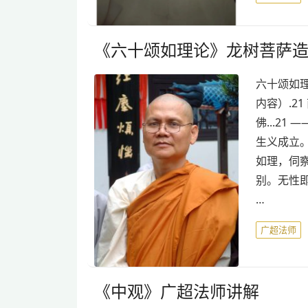
《六十颂如理论》龙树菩萨造
六十颂如理
内容）.2
佛...21
生义成立。
如理，伺察
别。无性即
…
广超法师
《中观》广超法师讲解