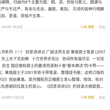
面的阐释，归纳为8个主要方面：相、深、世俗与胜义、圆满与
庄严与不庄严、有余与无余、最胜、差别。 灭谛的各种行相解
真如、圣道、烦恼不生等…
2025年1月26日
1.2k
浏览
评论
书系列（一） 四圣谛讲记 广超法师主讲 果逸居士笔录 (2007
 天上天下无如佛 十方世界亦无比 世间所有我尽见 一切无
前言 我应维权居士的要求而录制十卷“基本佛法”的卡带——
；果逸居士于2001年依卡带笔录、整理成书册；这修订版的
讲记》则由果逸、梁月娥和苏芷缗居士发心整理、修改、校对
此先感谢四位居士的发心。 《四圣谛讲记》的目录大纲是我…
2024年11月23日
1.5k
浏览
评论