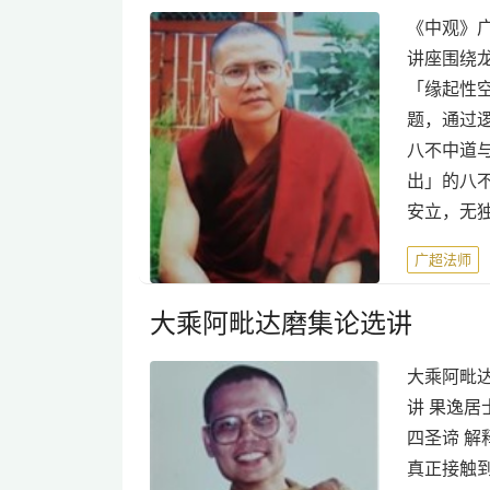
《中观》广
讲座围绕
「缘起性
题，通过
八不中道
出」的八
安立，无
广超法师
大乘阿毗达磨集论选讲
大乘阿毗达
讲 果逸居
四圣谛 
真正接触到