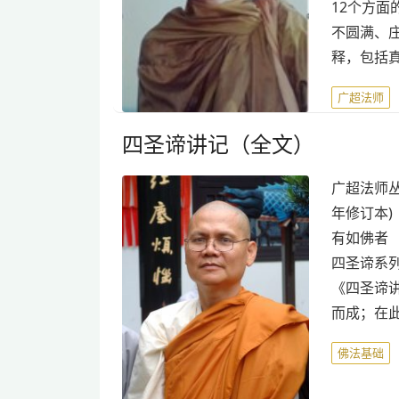
12个方
不圆满、
释，包括
广超法师
四圣谛讲记（全文）
广超法师丛
年修订本)
有如佛者 
四圣谛系列
《四圣谛
而成；在
佛法基础