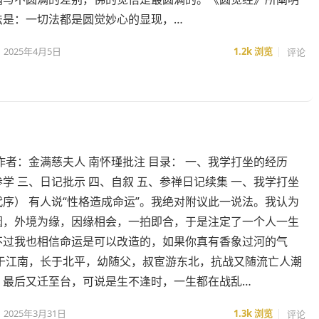
法是：一切法都是圆觉妙心的显现，…
2025年4月5日
1.2k
浏览
评论
作者：金满慈夫人 南怀瑾批注 目录： 一、我学打坐的经历
学 三、日记批示 四、自叙 五、参禅日记续集 一、我学打坐
序） 有人说“性格造成命运”。我绝对附议此一说法。我认为
因，外境为缘，因缘相会，一拍即合，于是注定了一个人一生
不过我也相信命运是可以改造的，如果你真有香象过河的气
生于江南，长于北平，幼随父，叔宦游东北，抗战又随流亡人潮
，最后又迁至台，可说是生不逢时，一生都在战乱…
2025年3月31日
1.3k
浏览
评论