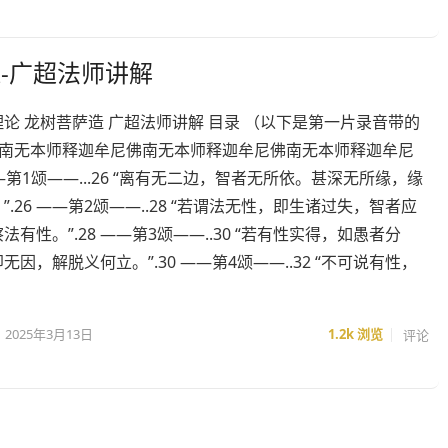
-广超法师讲解
论 龙树菩萨造 广超法师讲解 目录 （以下是第一片录音带的
1 南无本师释迦牟尼佛南无本师释迦牟尼佛南无本师释迦牟尼
 ——第1颂——...26 “离有无二边，智者无所依。甚深无所缘，缘
”.26 ——第2颂——..28 “若谓法无性，即生诸过失，智者应
法有性。”.28 ——第3颂——..30 “若有性实得，如愚者分
无因，解脱义何立。”.30 ——第4颂——..32 “不可说有性，
2025年3月13日
1.2k
浏览
评论