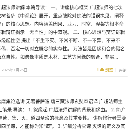
超法师讲解 本篇导读： 一、讲座核心框架 广超法师的七次
龙树菩萨《中观论》展开，重点破除对佛法的错误执见，阐释
空」的核心思想。内容涵盖因果、业力、时空、涅槃等根本命
逻辑辩证揭示「无自性」的中道观。 二、核心思想与辩证逻辑
与缘起性空 提出「不生不灭、不常不断、不一不异、不来不
不偈，否定一切对立概念的实存性。 万法皆是因缘和合的假名
独立自性。如佛像本质是木材、工艺等因缘的聚合，非实…
2025年1月26日
1.4k
浏览
评论
磨集论选讲 无著菩萨造 唐三藏法师玄奘奉诏译 广超法师主
士笔录 导读： 1. 叙缘起 广超法师讲解的背景和缘由。 2. 简介
解释苦、集、灭、道四圣谛的概念及其重要性。 讲解修行者需要
四圣谛，才能称为知“道”。 3. 详细分析灭谛 灭谛的定义及其