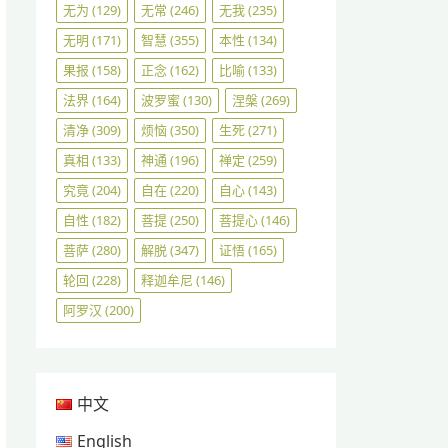
无为
(129)
无常
(246)
无我
(235)
无明
(171)
智慧
(355)
本性
(134)
果报
(158)
正念
(162)
比喻
(133)
法界
(164)
波罗蜜
(130)
涅槃
(269)
清净
(309)
烦恼
(350)
生死
(271)
真相
(133)
神通
(196)
禅定
(259)
究竟
(204)
自在
(220)
自心
(143)
自性
(182)
菩提
(250)
菩提心
(146)
菩萨
(280)
解脱
(347)
证悟
(165)
轮回
(228)
释迦牟尼
(146)
阿罗汉
(200)
中文
English