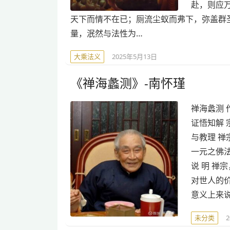
赴，则应
天下而情不在已；厕流尘蚁而弗下，弥盖群
量，泯然与法性为…
大乘法义
2025年5月13日
《禅海蠡测》-南怀瑾
禅海蠡测 
证悟知解 
与教理 禅
一元之佛法
说 明 
对世人的
意义上来
未分类