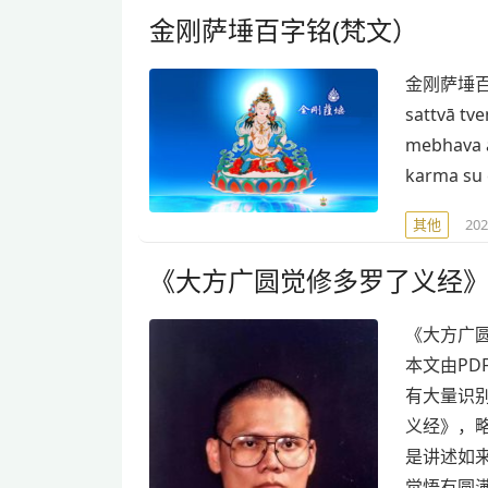
金刚萨埵百字铭(梵文）
金刚萨埵百字明(
sattvā tv
mebhava 
karma su 
其他
20
《大方广圆觉修多罗了义经
《大方广
本文由PD
有大量识
义经》，略
是讲述如
觉悟有圆