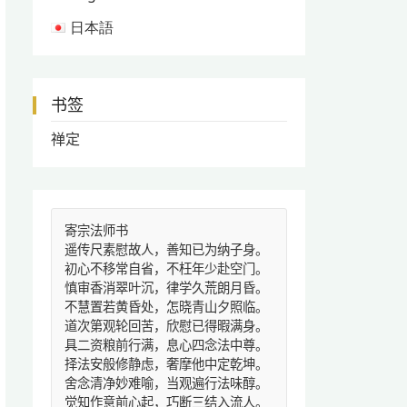
日本語
书签
禅定
寄宗法师书
遥传尺素慰故人，善知已为纳子身。
初心不移常自省，不枉年少赴空门。
慎审香消翠叶沉，律学久荒朗月昏。
不慧置若黄昏处，怎晓青山夕照临。
道次第观轮回苦，欣慰已得暇满身。
具二资粮前行满，息心四念法中尊。
择法安般修静虑，奢摩他中定乾坤。
舍念清净妙难喻，当观遍行法味醇。
觉知作意前心起，巧断三结入流人。