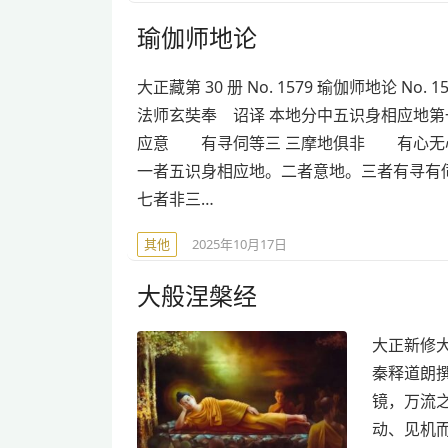
瑜伽师地论
大正藏第 30 册 No. 1579 瑜伽师地论 No. 1
法师玄奘奉 诏译 本地分中五识身相应地第
应意 有寻伺等三 三摩地俱非 有心无
一者五识身相应地。二者意地。三者有寻有
七者非三…
其他
2025年10月17日
大般涅槃经
大正新修大藏
秦释道朗
镜，万流
动、见机