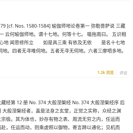
579 [cf. Nos. 1580-1584] 瑜伽师地论卷第一 弥勒菩萨说 三藏
一 云何瑜伽师地。谓十七地。何等十七。 嗢拖南曰。 五识相
心地 闻思修所立 如是具三乘 有依及无依 是名十七地
伺地。四者无寻唯伺地。五者无寻无伺地。六者三摩呬多地。
1.2k
浏览
评论
经第 12 册 No. 374 大般涅槃经 No. 374 大般涅槃经序 后
撰 大般涅槃经者，盖是法身之玄堂，正觉之实称，众经之渊
之宗极。其为体也，妙存有物之表、周流无穷之内，任运而
而赴，任运而动，则乘虚照以御物，寄言蹄以通化；见机而