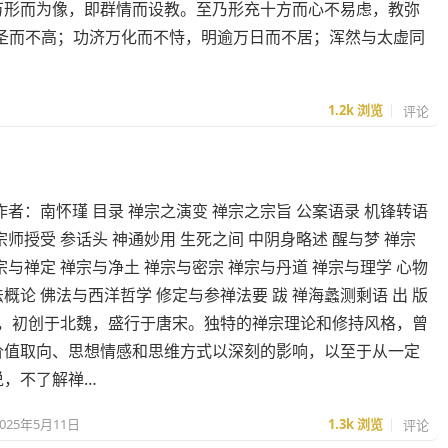
万形而为像，即群情而设教。至乃形充十方而心不易虑，教弥
圣而不高；功济万化而不恃，明逾万日而不居；浑然与太虚同
1.2k
浏览
评论
作者：南怀瑾 目录 禅宗之演变 禅宗之宗旨 公案语录 机锋转语
宗师授受 参话头 神通妙用 生死之间 中阴身略述 醒与梦 禅宗
宗与禅定 禅宗与净土 禅宗与密宗 禅宗与丹道 禅宗与理学 心物
概论 佛法与西洋哲学 修定与参禅法要 跋 禅海蠡测剩语 出 版
禅宗，初创于北魏，盛行于唐宋。独特的禅宗理论和修持风格，曾
价值取向、思想情感和思维方式以深刻的影响，以至于从一定
说，不了解禅…
2025年5月11日
1.3k
浏览
评论