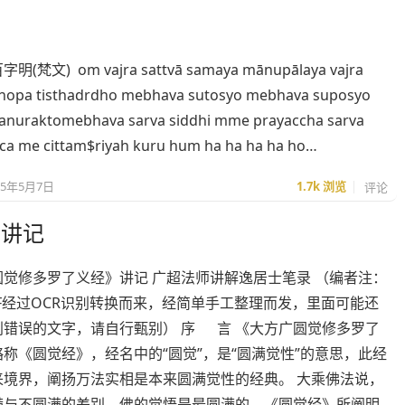
梵文) om vajra sattvā samaya mānupālaya vajra
enopa tisthadrdho mebhava sutosyo mebhava suposyo
anuraktomebhava sarva siddhi mme prayaccha sarva
ca me cittam$riyah kuru hum ha ha ha ha ho…
25年5月7日
1.7k
浏览
评论
》讲记
圆觉修多罗了义经》讲记 广超法师讲解逸居士笔录 （编者注：
F经过OCR识别转换而来，经简单手工整理而发，里面可能还
别错误的文字，请自行甄别） 序 言 《大方广圆觉修多罗了
称《圆觉经》，经名中的“圆觉”，是“圆满觉性”的意思，此经
来境界，阐扬万法实相是本来圆满觉性的经典。 大乘佛法说，
满与不圆满的差别，佛的觉悟是最圆满的。《圆觉经》所阐明