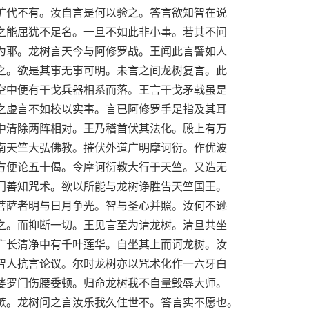
旷代不有。汝自言是何以验之。答言欲知智在说
之能屈犹不足名。一旦不如此非小事。若其不问
为耶。龙树言天今与阿修罗战。王闻此言譬如人
之。欲是其事无事可明。未言之间龙树复言。此
空中便有干戈兵器相系而落。王言干戈矛戟虽是
之虚言不如校以实事。言已阿修罗手足指及其耳
中清除两阵相对。王乃稽首伏其法化。殿上有万
南天竺大弘佛教。摧伏外道广明摩诃衍。作优波
方便论五十偈。令摩诃衍教大行于天竺。又造无
门善知咒术。欲以所能与龙树诤胜告天竺国王。
菩萨者明与日月争光。智与圣心并照。汝何不逊
之。而抑断一切。王见言至为请龙树。清旦共坐
广长清净中有千叶莲华。自坐其上而诃龙树。汝
智人抗言论议。尔时龙树亦以咒术化作一六牙白
婆罗门伤腰委顿。归命龙树我不自量毁辱大师。
嫉。龙树问之言汝乐我久住世不。答言实不愿也。