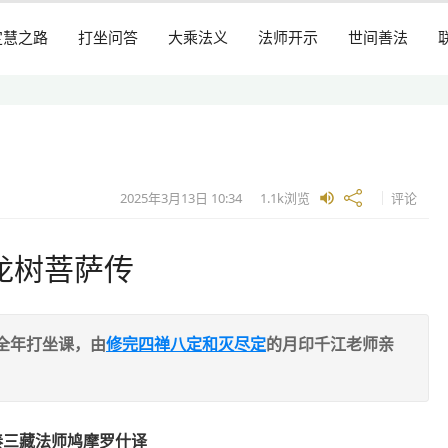
定慧之路
打坐问答
大乘法义
法师开示
世间善法
2025年3月13日
10:34
1.1k
浏览
评论
龙树菩萨传
全年打坐课，由
修完四禅八定和灭尽定
的月印千江老师亲
秦三藏法师鸠摩罗什译