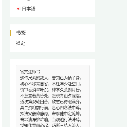
日本語
书签
禅定
寄宗法师书
遥传尺素慰故人，善知已为纳子身。
初心不移常自省，不枉年少赴空门。
慎审香消翠叶沉，律学久荒朗月昏。
不慧置若黄昏处，怎晓青山夕照临。
道次第观轮回苦，欣慰已得暇满身。
具二资粮前行满，息心四念法中尊。
择法安般修静虑，奢摩他中定乾坤。
舍念清净妙难喻，当观遍行法味醇。
觉知作意前心起，巧断三结入流人。