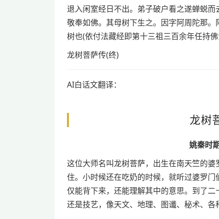
退入闲室经日不出。弟子破户看之遂蝉蜕而
敬奉如佛。其母树下生之。因字阿周陀那。
树也(依付法藏经即第十三祖三百余年任持佛
龙树菩萨传(终)
AI白话文翻译：
龙树
姚秦时
这位大师名叫龙树菩萨，出生在南天竺的婆
住。小时候还在吃奶的时候，就听过婆罗门
仅能背下来，还能理解其中的意思。到了二
还是技艺，像天文、地理、图谶、秘术、各