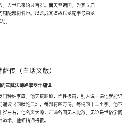
去。去世已来始过百岁。南天竺诸国。为其立庙
阿周陀那树名也。以龙成其道故以龙配字号曰龙
法)。
菩萨传（白话文版）
期的三藏法师鸠摩罗什翻译
罗门种姓家庭。他天资聪颖，悟性极高，别人说一遍他就能记
们诵读《四吠陀典》，每部有四万偈，每偈四十二个字。他不
十岁左右，他名声大噪，走遍各国无人能敌。无论是世俗学问
种道术，他都精通得很。