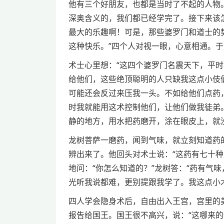
他有三个好朋友，也都是当时了不起的人物
深奥含义的，我们都已经学完了。接下来该
最大的乐趣啊！可是，那些婆罗门和道士的
这种快乐。”四个人对视一眼，心意相通。
术士心里想：“这四个婆罗门名震天下，平
给他们，这些绝顶聪明的人只缺我这点小伎
可能还会反过来压我一头。不如给他们点药
时我就能用这术控制他们，让他们做我徒弟
静的地方，用水把药磨开，涂在眼皮上，就
龙树菩萨一磨药，闻到气味，就立刻知道药
辨出来了。他回头对术士说：“这药有七十
地问：“你怎么知道的？”龙树答：“药有气
光听我说都难，更别提跟我学了。我这点小
四人学会隐身术后，自由出入王宫，宫里的
报告给国王。国王很不高兴，说：“这哪来