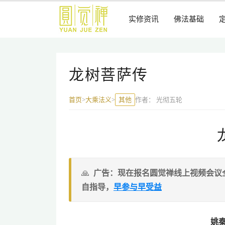
跳
到
实修资讯
佛法基础
主
要
内
容
龙树菩萨传
其他
作者：
光彻五轮
首页
>
大乘法义
>
广告：现在报名圆觉禅线上视频会议
自指导，
早参与早受益
姚