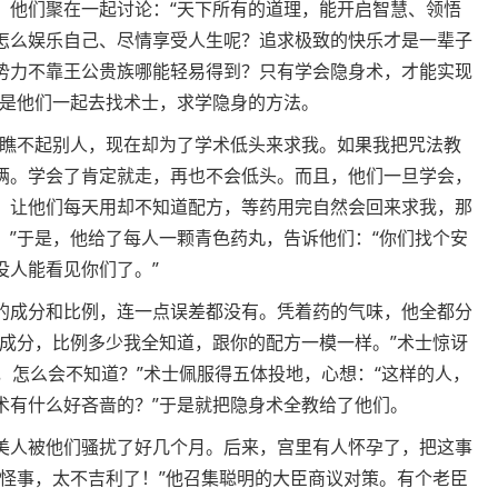
。他们聚在一起讨论：“天下所有的道理，能开启智慧、领悟
怎么娱乐自己、尽情享受人生呢？追求极致的快乐才是一辈子
势力不靠王公贵族哪能轻易得到？只有学会隐身术，才能实现
于是他们一起去找术士，求学隐身的方法。
时瞧不起别人，现在却为了学术低头来求我。如果我把咒法教
俩。学会了肯定就走，再也不会低头。而且，他们一旦学会，
，让他们每天用却不知道配方，等药用完自然会回来求我，那
。”于是，他给了每人一颗青色药丸，告诉他们：“你们找个安
没人能看见你们了。”
的成分和比例，连一点误差都没有。凭着药的气味，他全都分
种成分，比例多少我全知道，跟你的配方一模一样。”术士惊讶
味，怎么会不知道？”术士佩服得五体投地，心想：“这样的人，
术有什么好吝啬的？”于是就把隐身术全教给了他们。
美人被他们骚扰了好几个月。后来，宫里有人怀孕了，把这事
的怪事，太不吉利了！”他召集聪明的大臣商议对策。有个老臣