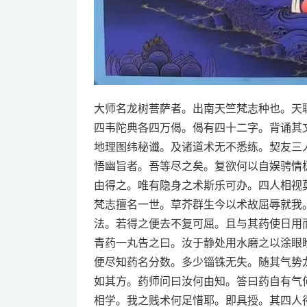
大师名龙树菩萨者。出南天竺梵志种也。天
四韦陀典各四万偈。偈有四十二字。背诵其
地理图纬秘谶。及诸道术无不悉练。契友三
悟幽旨者。吾等尽之矣。复欲何以自娱骋情
由得之。唯有隐身之术斯乐可办。四人相视
梵志擅名一世。草芥群生今以术故屈辱就我
法。若得之便去不复可屈。且与其药使日用
青药一丸告之曰。汝于静处用水磨之以涂眼
便尽知药名分数。多少锱铢无失。随其气势
如其方。药师问曰汝何由知。答曰药自有气
相学。我之贱术何足惜耶。即具授。其四人