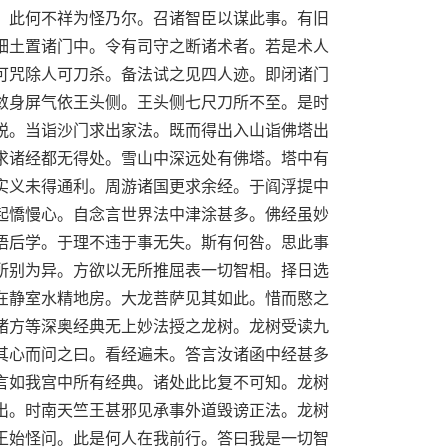
。此何不祥为怪乃尔。召诸智臣以谋此事。有旧
细土置诸门中。令有司守之断诸术者。若是术人
可咒除人可刀杀。备法试之见四人迹。即闭诸门
敛身屏气依王头侧。王头侧七尺刀所不至。是时
脱。当诣沙门求出家法。既而得出入山诣佛塔出
求诸经都无得处。雪山中深远处有佛塔。塔中有
实义未得通利。周游诸国更求余经。于阎浮提中
起憍慢心。自念言世界法中津涂甚多。佛经虽妙
悟后学。于理不违于事无失。斯有何咎。思此事
所别为异。方欲以无所推屈表一切智相。择日选
在静室水精地房。大龙菩萨见其如此。惜而愍之
诸方等深奥经典无上妙法授之龙树。龙树受读九
其心而问之曰。看经遍未。答言汝诸函中经甚多
言如我宫中所有经典。诸处此比复不可知。龙树
出。时南天竺王甚邪见承事外道毁谤正法。龙树
王始怪问。此是何人在我前行。答曰我是一切智