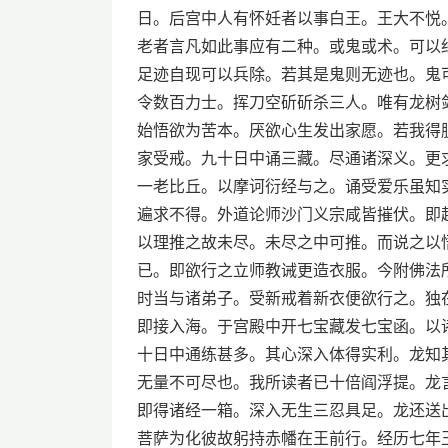
日。后宫中人有怀妊者以事白王。王大不悦
老者言凡如此事应有二种。或鬼或术。可以
足迹自现可以兵除。若其是鬼则无迹也。鬼
令数百力士。挥刀空斫斫杀三人。唯有龙树
始悟欲为苦本。厌欲心生发出家愿。若我得
家受戒。九十日中诵三藏。尽通诸深义。更
一老比丘。以摩诃衍经与之。诵受爱乐虽知
遍求不得。外道论师沙门义宗咸皆摧伏。即
以理推之故未尽。未尽之中可推。而说之以
已。即欲行之立师教诫更造衣服。今附佛法
时当与诸弟子。受新戒着新衣便欲行之。独
即接入海。于宫殿中开七宝藏发七宝函。以
十日中通练甚多。其心深入体得实利。龙知
无量不可尽也。我所读者已十倍阎浮提。龙
即得诸经一箱。深入无生三忍具足。龙还送
菩萨为化彼故躬持赤幡在王前行。经历七年