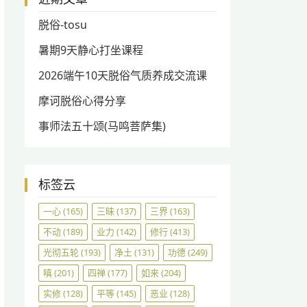
脱俗-tosu
暑期9天静心打坐课程
2026端午10天脱俗气质养成交流课
摩诃脱俗心得分享
事师法五十颂(马鸣菩萨集)
标签云
一心
(165)
三昧
(137)
三界
(163)
不动
(189)
业力
(142)
修行
(413)
光彻五轮
(193)
净土
(131)
功德
(249)
嗔
(201)
四禅
(177)
如来
(204)
实修
(128)
平等
(145)
恶业
(128)