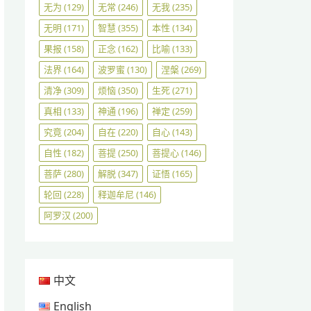
无为
(129)
无常
(246)
无我
(235)
无明
(171)
智慧
(355)
本性
(134)
果报
(158)
正念
(162)
比喻
(133)
法界
(164)
波罗蜜
(130)
涅槃
(269)
清净
(309)
烦恼
(350)
生死
(271)
真相
(133)
神通
(196)
禅定
(259)
究竟
(204)
自在
(220)
自心
(143)
自性
(182)
菩提
(250)
菩提心
(146)
菩萨
(280)
解脱
(347)
证悟
(165)
轮回
(228)
释迦牟尼
(146)
阿罗汉
(200)
中文
English