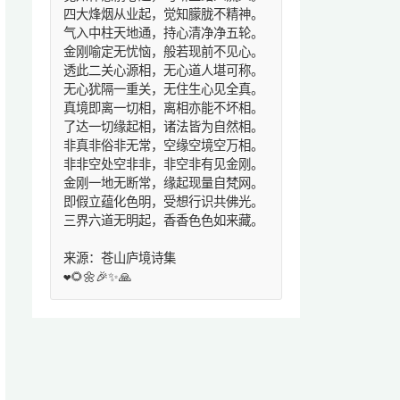
四大烽烟从业起，觉知朦胧不精神。
气入中柱天地通，持心清净净五轮。
金刚喻定无忧恼，般若现前不见心。
透此二关心源相，无心道人堪可称。
无心犹隔一重关，无住生心见全真。
真境即离一切相，离相亦能不坏相。
了达一切缘起相，诸法皆为自然相。
非真非俗非无常，空缘空境空万相。
非非空处空非非，非空非有见金刚。
金刚一地无断常，缘起现量自梵网。
即假立蕴化色明，受想行识共佛光。
三界六道无明起，香香色色如来藏。
来源：苍山庐境诗集
❤️🌻🌼🎉✨🙏