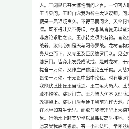
人。王闻是已甚大惊愕而问之言。一切智人
王当见问。王即自念我为智主大论议师。问
便是一屈迟疑良久。不得已而问之。天今何
噎。既不得吐又不得咽。欲非其言复无以证
非虚论求胜之谈。王小待之须臾有验。言讫
战器。汝何必知是天与阿修罗战。龙树言构
鼻从空而下。又令王及臣民婆罗门众。见空
婆罗门。皆弃束发受成就戒。是时龙树．于
提舍十万偈。又作庄严佛道论五千偈。大慈
畏论十万偈。于无畏中出中论也。时有婆罗
我能伏此比丘王当验之。王言汝大愚人。此
敢不推敬。婆罗门言。王为智人何不以理验
政德殿上。婆罗门后至便于殿前咒作大池。
在地坐如畜生无异。而欲与我清净华上大德
象。行池水上趣其华坐以鼻缴拔高举掷地。
愿哀受我启其愚蒙。有一小乘法师。常怀忿