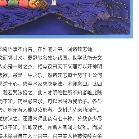
聪奇悟事不再告。在乳哺之中。闻诸梵志诵
文而领其义。弱冠驰名独步诸国。世学艺能天文
人亦是一时之杰。相与议曰天下义理可以开神明
极欲。最是一生之乐。然诸梵志道士势非王公何
莫逆于心。俱至术家求隐身法。术师念曰。此四
。我若咒法授之。此人才明绝世所不知者唯此贱
而不知。药尽必来求。可以术屈为我弟子。各与
睑。则无有人能见汝形者。龙树菩萨磨药闻气。
龙树识之。还语术师此药有七十种。分数多少尽
何以不知。师即叹伏。顾斯人者闻之犹难。而况
得术隐身自在入王宫中。宫中美人皆被侵陵百余