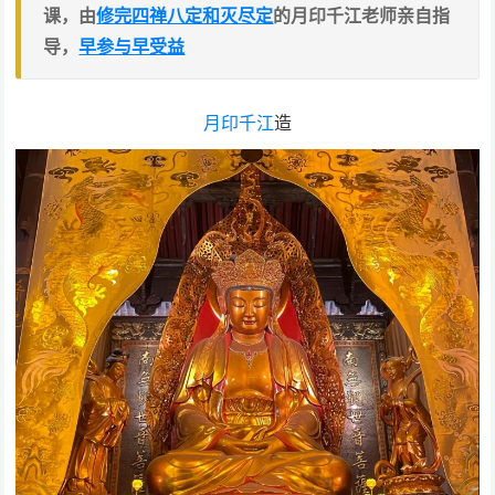
课，由
修完四禅八定和灭尽定
的月印千江老师亲自指
导，
早参与早受益
月印千江
造