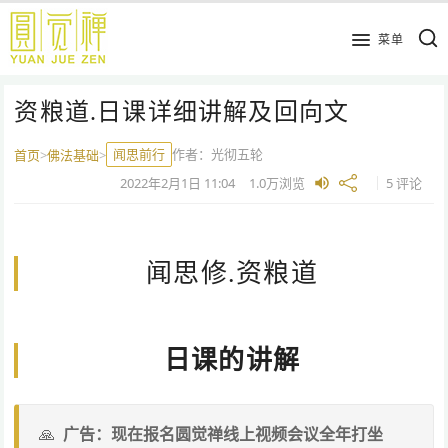
跳
到
菜单
主
要
资粮道.日课详细讲解及回向文
内
容
闻思前行
作者：
光彻五轮
首页
>
佛法基础
>
2022年2月1日
11:04
1.0万
浏览
5 评论
闻思修.资粮道
日课的讲解
广告：现在报名圆觉禅线上视频会议全年打坐