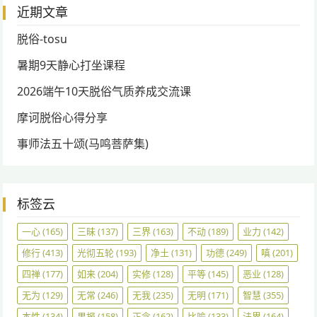
近期文章
脱俗-tosu
暑期9天静心打坐课程
2026端午10天脱俗气质养成交流课
摩诃脱俗心得分享
事师法五十颂(马鸣菩萨集)
标签云
一心
(165)
三昧
(137)
三界
(163)
不动
(189)
业力
(142)
修行
(413)
光彻五轮
(193)
净土
(131)
功德
(249)
嗔
(201)
四禅
(177)
如来
(204)
实修
(128)
平等
(145)
恶业
(128)
无为
(129)
无常
(246)
无我
(235)
无明
(171)
智慧
(355)
本性
(134)
果报
(158)
正念
(162)
比喻
(133)
法界
(164)