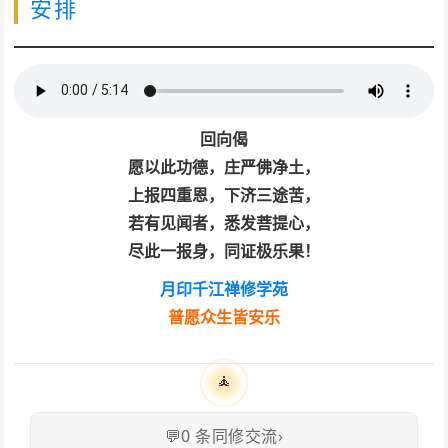
安排
回向偈
愿以此功德，庄严佛净土，
上报四重恩，下济三途苦，
若有见闻者，悉发菩提心，
尽此一报身，同证极乐果！
月印千江禅修学苑
普愿众生皆安乐
🧘
💬
0
条同修交流
›