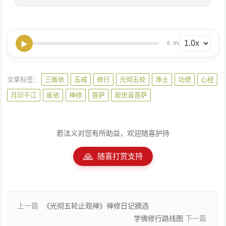
▶
0.0%
文章标签：
三皈依
五戒
修行
光彻五轮
净土
功德
心经
月印千江
皈依
禅修
菩萨
观世音菩萨
若法义对您有所助益，欢迎随喜护持
🙏
随喜打赏支持
上一篇
《光彻五轮止观禅》禅修日记摘选
学佛修行路线图
下一篇