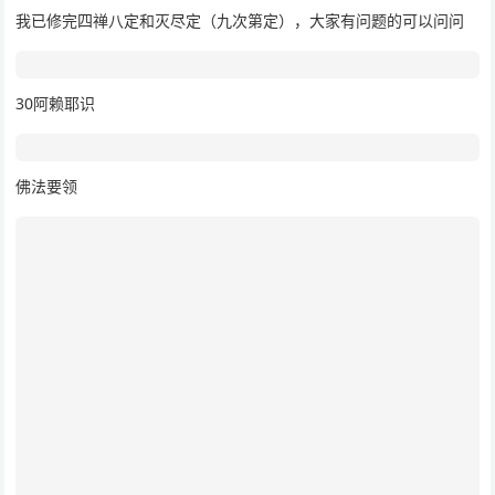
我已修完四禅八定和灭尽定（九次第定），大家有问题的可以问问
30阿赖耶识
佛法要领