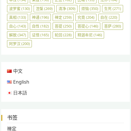
波罗蜜
(130)
涅槃
(269)
清净
(309)
烦恼
(350)
生死
(271)
真相
(133)
神通
(196)
禅定
(259)
究竟
(204)
自在
(220)
自心
(143)
自性
(182)
菩提
(250)
菩提心
(146)
菩萨
(280)
解脱
(347)
证悟
(165)
轮回
(228)
释迦牟尼
(146)
阿罗汉
(200)
中文
English
日本語
书签
禅定