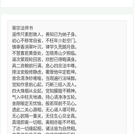
寄宗法师书
遥传尺素慰故人，善知已为纳子身。
初心不移常自省，不枉年少赴空门。
慎审香消翠叶沉，律学久荒朗月昏。
不慧置若黄昏处，怎晓青山夕照临。
道次第观轮回苦，欣慰已得暇满身。
具二资粮前行满，息心四念法中尊。
择法安般修静虑，奢摩他中定乾坤。
舍念清净妙难喻，当观遍行法味醇。
觉知作意前心起，巧断三结入流人。
四大烽烟从业起，觉知朦胧不精神。
气入中柱天地通，持心清净净五轮。
金刚喻定无忧恼，般若现前不见心。
透此二关心源相，无心道人堪可称。
无心犹隔一重关，无住生心见全真。
真境即离一切相，离相亦能不坏相。
了达一切缘起相，诸法皆为自然相。