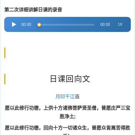
播
第二次详细讲解日课的录音
放
音
器
1X
00:00
00:00
频
播
放
器
日课回向文
月印
千江
造
愿以此修行功德，上供十方诸佛菩萨贤圣僧，普愿庄严三宝
胜净土;
愿以此修行功德，回向十方一切诸众生，普愿众皆离苦得胜