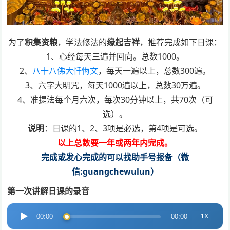
为了
积集资粮
，学法修法的
缘起吉祥
，推荐完成如下日课：
1、心经每天三遍并回向。总数1000。
2、
八十八佛大忏悔文
，每天一遍以上，总数300遍。
3、六字大明咒，每天1000遍以上，总数30万遍。
4、准提法每个月六次，每次30分钟以上，共70次（可
选）。
说明
：日课的1、2、3项是必选，第4项是可选。
以上总数要一年或两年内完成。
完成或发心完成的可以找助手号报备（微
信:guangchewulun）
第一次讲解日课的录音
音
1X
00:00
00:00
频