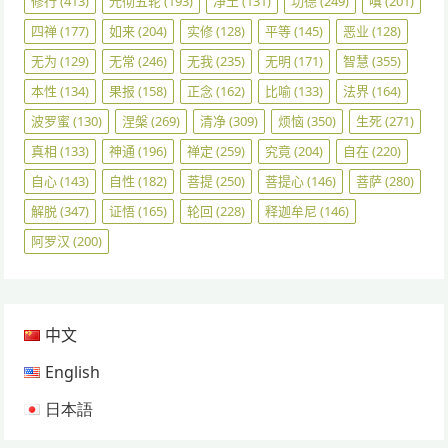
修行
(413)
光彻五轮
(193)
净土
(131)
功德
(249)
嗔
(201)
四禅
(177)
如来
(204)
实修
(128)
平等
(145)
恶业
(128)
无为
(129)
无常
(246)
无我
(235)
无明
(171)
智慧
(355)
本性
(134)
果报
(158)
正念
(162)
比喻
(133)
法界
(164)
波罗蜜
(130)
涅槃
(269)
清净
(309)
烦恼
(350)
生死
(271)
真相
(133)
神通
(196)
禅定
(259)
究竟
(204)
自在
(220)
自心
(143)
自性
(182)
菩提
(250)
菩提心
(146)
菩萨
(280)
解脱
(347)
证悟
(165)
轮回
(228)
释迦牟尼
(146)
阿罗汉
(200)
中文
English
日本語