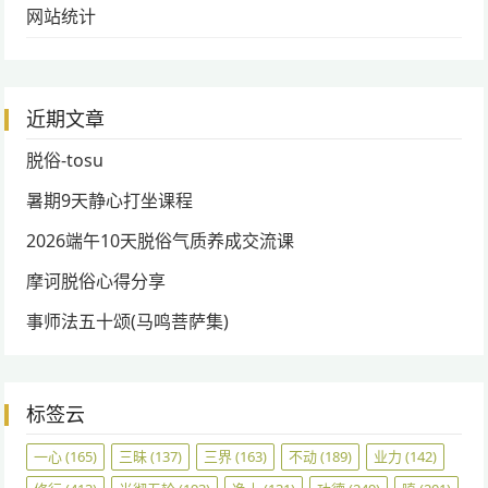
网站统计
近期文章
脱俗-tosu
暑期9天静心打坐课程
2026端午10天脱俗气质养成交流课
摩诃脱俗心得分享
事师法五十颂(马鸣菩萨集)
标签云
一心
(165)
三昧
(137)
三界
(163)
不动
(189)
业力
(142)