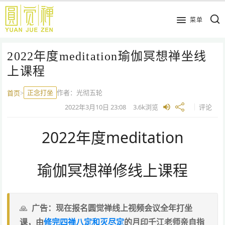
跳
到
菜单
主
要
2022年度meditation瑜伽冥想禅坐线
内
容
上课程
正念打坐
作者：
光彻五轮
首页
>
2022年3月10日
23:08
3.6k
浏览
评论
2022年度meditation
瑜伽冥想禅修线上课程
广告：现在报名圆觉禅线上视频会议全年打坐
课，由
修完四禅八定和灭尽定
的月印千江老师亲自指