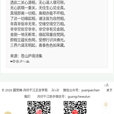
透此二关心源相，无心道人堪可称。
无心犹隔一重关，无住生心见全真。
真境即离一切相，离相亦能不坏相。
了达一切缘起相，诸法皆为自然相。
非真非俗非无常，空缘空境空万相。
非非空处空非非，非空非有见金刚。
金刚一地无断常，缘起现量自梵网。
即假立蕴化色明，受想行识共佛光。
三界六道无明起，香香色色如来藏。
来源：苍山庐境诗集
❤️🌻🌼🎉✨🙏
A
A
© 2026
圆觉禅-月印千江正念学苑
卍○卍
微信公众号：yuanjuechan
关于
我们
月印千江助手微信号：guangchewulun
🤖