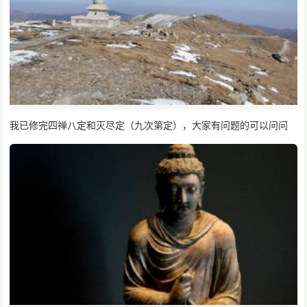
我已修完四禅八定和灭尽定（九次第定），大家有问题的可以问问