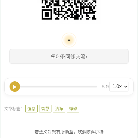
🧘
💬
0
条同修交流
›
▶
0.0%
文章标签：
懈怠
智慧
清净
禅修
若法义对您有所助益，欢迎随喜护持