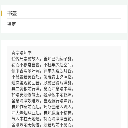
书签
禅定
寄宗法师书
遥传尺素慰故人，善知已为纳子身。
初心不移常自省，不枉年少赴空门。
慎审香消翠叶沉，律学久荒朗月昏。
不慧置若黄昏处，怎晓青山夕照临。
道次第观轮回苦，欣慰已得暇满身。
具二资粮前行满，息心四念法中尊。
择法安般修静虑，奢摩他中定乾坤。
舍念清净妙难喻，当观遍行法味醇。
觉知作意前心起，巧断三结入流人。
四大烽烟从业起，觉知朦胧不精神。
气入中柱天地通，持心清净净五轮。
金刚喻定无忧恼，般若现前不见心。