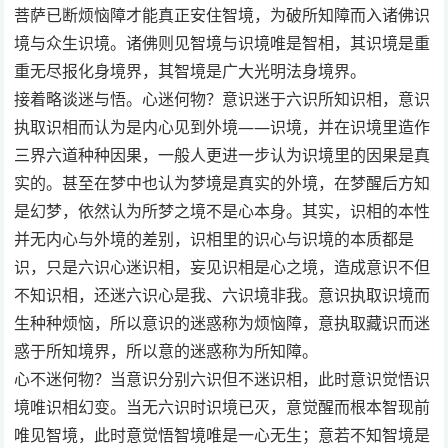
菩萨已断烦恼障才能真正安住智境，为破所知障而入诸佛识
境与众生识境。诸佛则见智境与识境唯是智相，其识境是重
重无尽报化身境界，其智境是广大光明法身境界。
接着略谈迷与悟。心迷何物？意识迷于六识所知识相，意识
执取识相而认为是内心见到外境——识境，并在识境里造作
三界六道种种因果，一般人更进一步认为识境里的因果是真
实的。甚至在梦中也认为梦境是真实的外境，在梦醒后方知
是幻梦，依然认为所梦之境不是心本身。其实，识相的本性
并无内心与外境的差别，识相里的识心与识境的本质都是
识，只是六识心迷识相，妄见识相是心之境，造成意识不但
不知识相，还迷六识心是我、六识境非我。意识执取识境而
生种种烦恼，所以意识的迷惑称为烦恼障，意执取藏识而迷
惑于所知境界，所以意的迷惑称为所知障。
心不迷何物？当意识分别六识但不迷识相，此时意识觉悟识
境唯识相幻变。当无六识时识境已灭，意觉醒而根本智现前
唯见智境，此时意觉悟智境唯是一心无生；意若不知智境是