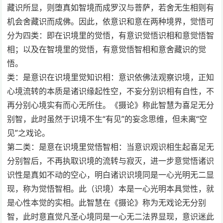
藏识所显，则堕真如智境而成罗汉与菩萨，若舍无生相则有
机会舍藏识而成佛。因此，依意识和意在两种境界，觉悟可
分为四类：即在识境里的觉悟，有意识觉悟识相和意觉悟智
相；以及在智境里的觉悟，有意觉悟智相和意舍藏识的觉
悟。
类：是意识在识境里觉知识相：意识依佛法观察识境，正知
心境流转的本质是诸识缘起性空，不妄分别识相有自性，不
再分别心境实有而心无所住。《摄论》称此智慧为喜足无分
别智，此时虽然于识境不生“有见”的妄念思维，但未离“空
见”之戏论。
第二类：是意在识境里觉悟智相：当意识观识相生起喜足无
分别智后，不再执取识境的流转与寂灭，进一步意觉悟诸识
识性是真如不动的空心，明白诸识识境同是一心光明无二显
现，称为觉悟智相。此（识境）本是一心光明本具觉性，就
是心性本觉的实相。此智慧在《摄论》称为无戏论无分别
智，此时意直觉凡圣心境同是一心无二法界显现，意识迷此