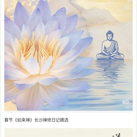
春节《如来禅》长沙禅修日记摘选