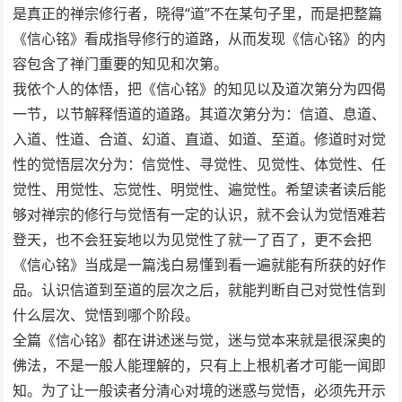
是真正的禅宗修行者，晓得“道”不在某句子里，而是把整篇
《信心铭》看成指导修行的道路，从而发现《信心铭》的内
容包含了禅门重要的知见和次第。
我依个人的体悟，把《信心铭》的知见以及道次第分为四偈
一节，以节解释悟道的道路。其道次第分为：信道、息道、
入道、性道、合道、幻道、直道、如道、至道。修道时对觉
性的觉悟层次分为：信觉性、寻觉性、见觉性、体觉性、任
觉性、用觉性、忘觉性、明觉性、遍觉性。希望读者读后能
够对禅宗的修行与觉悟有一定的认识，就不会认为觉悟难若
登天，也不会狂妄地以为见觉性了就一了百了，更不会把
《信心铭》当成是一篇浅白易懂到看一遍就能有所获的好作
品。认识信道到至道的层次之后，就能判断自己对觉性信到
什么层次、觉悟到哪个阶段。
全篇《信心铭》都在讲述迷与觉，迷与觉本来就是很深奥的
佛法，不是一般人能理解的，只有上上根机者才可能一闻即
知。为了让一般读者分清心对境的迷惑与觉悟，必须先开示