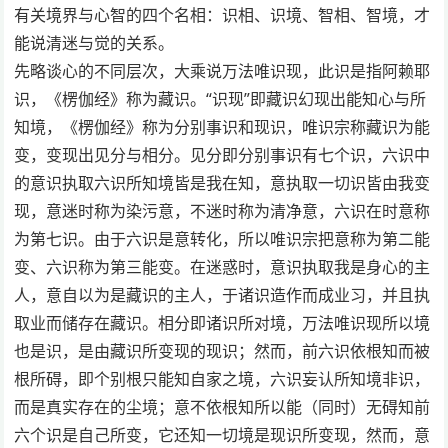
有关境界与心智的四个名相：识相、识境、智相、智境，才
能说清迷与觉的关系。
先略谈心的不同层次，大乘说万法唯识现，此识是指阿赖耶
识，《楞伽经》称为藏识。“识现”即藏识幻现出能知心与所
知境，《楞伽经》称为分别事识和现识，唯识宗称藏识为能
变，变现出见分与相分。见分即分别事识有七个识，六识中
的意识执取六识所知境皆是我在知，意执取一切识皆由我变
现，意迷时称为染污意，不迷时称为清净意，六识在时意称
为第七识。由于六识是意转化，所以唯识宗把意称为第二能
变、六识称为第三能变。在迷惑时，意识执取我是身心的主
人，意自以为是藏识的主人，于诸识造作而成业习，并且执
取业而储存在藏识。相分即诸识所对境，万法唯识现所以境
也是识，是由藏识所变现的现识；然而，前六识依根知而被
根所碍，即个别根只能知自家之境，六识妄认所知境非识，
而是真实存在的尘境；意不依根知所以能（同时）无碍知前
六个识是自己所变，它还知一切境是现识所变现，然而，意