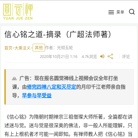
跳
到
菜单
主
要
信心铭之道-摘录（广超法师著）
内
容
其他
作者：
光彻五轮
首页
>
大乘法义
>
2020年10月21日
1:16
4.7k
浏览
评论
广告：现在报名圆觉禅线上视频会议全年打坐
课，由
修完四禅八定和灭尽定
的月印千江老师亲自指
导，
早参与早受益
《信心铭》为隋朝时期禅宗三祖僧璨大师所著，全篇都在讲
述迷与觉。迷与觉是很深奥的佛法，非一般人所能理解，只
有上上根机者才可能一闻即知。有禅师教人把《信心铭》当