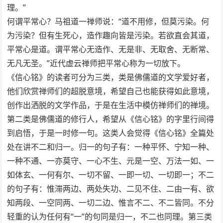
理。”
何谓平常心？马祖道一禅师说：“道不用修，但莫污染。何
为污染？但有生死心，造作趣向皆是污染。若欲直会其道，
平常心是道。谓平常心无造作、无是非、无取舍、无断常、
无凡无圣。”近代虚云禅师把平常心称为一切放下。
《信心铭》的读者可分为三类，类是佛儒道的文学爱好者，
他们欣赏禅师们的超脱意境，希望自己也能获得如此意境，
创作出洒脱的文学作品，于是在生活中模仿禅师们的禅境。
第二类是佛儒道的修行人，希望从《信心铭》的字里行间得
到启悟，于是一时修一句。这类人会觉得《信心铭》全篇处
处在讲不二和归一。归一的句子有：一种平怀、宁知一种、
一种不通、一亦莫守、一心不生、元是一空、万法一如、一
如体玄、一何有尔、一切不留、一即一切、一切即一；不二
的句子有：惟滞两边、两处失功、二见不住、二由一有、欲
知两段、一空同两、一切二边、惟言不二、不二皆同。不分
轻重的认为任何有“一”的句同是归一，不二也同理。第三类