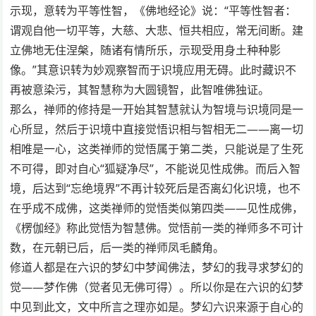
示现，意转为平等性智，《佛地经论》说：“平等性智者：
谓观自他一切平等，大慈、大悲、恒共相应，常无间断。建
立佛地无住涅槃，随诸有情所乐，示现受用身土种种影
像。”其意识转为妙观察智而于识境应用无碍。此时藏识不
再被意染污，其智慧称为大圆镜智，此智唯佛独证。
那么，禅师的修持是一开始其智慧就认为智境与识境同是一
心所显，然后于识境中直接觉悟识相与智相无二——离一切
相唯是一心，这类禅师的觉悟属于第二类，只能说是了生死
不可得，即对自心“狐疑净尽”，不能说见性成佛。而后入智
境，后达到“忘绝境界”不再计较死后是否离幻化识境，也不
在乎成不成佛，这类禅师的觉悟类似第四类——见性成佛，
《楞伽经》称此觉悟为智慧佛。觉悟前一类的禅师多不可计
数，在元朝已后，后一类的禅师凤毛麟角。
修道人都是在六识的梦幻中梦闻佛法，梦幻的我寻求梦幻的
觉――梦作佛（觉者见无佛可得）。所以你是在六识的幻梦
中见到此文，文中所言之理亦如是。梦幻六识来源于自心的