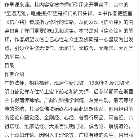
作早课来诵。其内容常被禅师们引用来开导弟子，其中的
“至道无难，唯嫌拣择”更是禅门的口头禅。本书作者把整篇
《信心铭》看成指导修行的道路，从而发现《信心铭》的内
容包含了禅门重要的知见和次第。本书是对《信心铭》的解
释，作者期望以信自己心性与众生及佛同是一心显现为出发
点，引领众生修无造作、无是非、无取舍、无断常、无凡圣
的平常心。
目录
作者介绍
广超法师，祖籍福建，现居住新加坡，1980年礼新加坡光
明山普觉禅寺住持上宏下船老和尚为师，后参学期间在斯里
兰卡得南传师承。广超法师佛学渊博，深受中观，般若等经
典的影响，其演说佛法始终都不离此思想体系。他曾经讲解
的经论有圆觉经、金刚经、心经、普贤行愿品、阿含经、六
祖坛经、维摩诘经、大乘百法明门论，俱舍论、解脱道论，
六十颂如理论、因明入正理论等，广度有缘的众生。曾出版