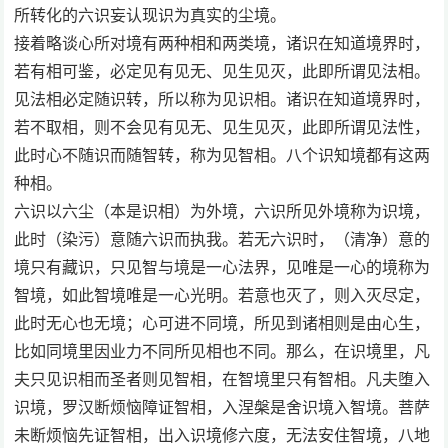
所转化的六识妄认现识为真实的尘境。
接着略谈心所对境有两种相和两类境，诸识在知道境界时，
若有相可鉴，必定见有见无、见生见灭，此即所谓见法相。
见法相必定随识转，所以称为见识相。诸识在知道境界时，
若不取相，则不会见有见无、见生见灭，此即所谓见法性，
此时心不随识而随智转，称为见智相。八个识知境都有这两
种相。
六识以六尘（本是识相）为外境，六识所见外境称为识境，
此时（染污）意随六识而执我。若无六识时，（清净）意的
境只有藏识，只见智与境是一心法界，见唯是一心的境称为
智境，如此智境唯是一心光明。若意也灭了，则入灭尽定，
此时无心也无境；心可进不同境，所见到诸相则是由心生，
比如同境里因业力不同所见相也不同。那么，在识境里，凡
夫只见识相而圣者则见智相，在智境里只有智相。凡夫堕入
识境，罗汉断烦恼障证智相，入涅槃是舍识境入智境。菩萨
未断烦恼先证智相，出入识境修六度，无法安住智境，八地