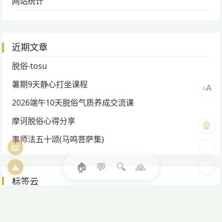
网站统计
近期文章
脱俗-tosu
暑期9天静心打坐课程
A
A
2026端午10天脱俗气质养成交流课
摩诃脱俗心得分享
🤖
事师法五十颂(马鸣菩萨集)
📖
🎨
🏠
💬
🔍
🙏
🧘
🌓
标签云
一心
(165)
三昧
(137)
三界
(163)
不动
(189)
业力
(142)
修行
(413)
光彻五轮
(193)
净土
(131)
功德
(249)
嗔
(201)