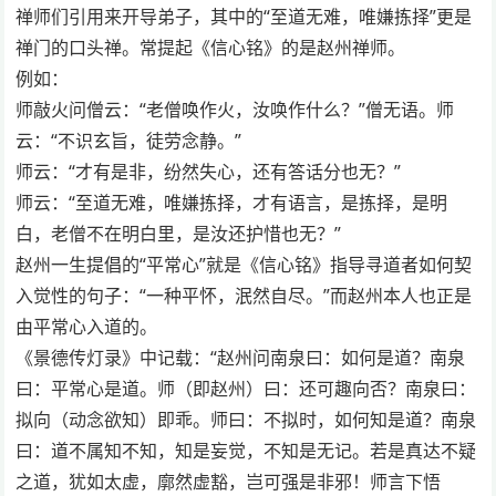
禅师们引用来开导弟子，其中的“至道无难，唯嫌拣择”更是
禅门的口头禅。常提起《信心铭》的是赵州禅师。
例如：
师敲火问僧云：“老僧唤作火，汝唤作什么？”僧无语。师
云：“不识玄旨，徒劳念静。”
师云：“才有是非，纷然失心，还有答话分也无？”
师云：“至道无难，唯嫌拣择，才有语言，是拣择，是明
白，老僧不在明白里，是汝还护惜也无？”
赵州一生提倡的“平常心”就是《信心铭》指导寻道者如何契
入觉性的句子：“一种平怀，泯然自尽。”而赵州本人也正是
由平常心入道的。
《景德传灯录》中记载：“赵州问南泉曰：如何是道？南泉
曰：平常心是道。师（即赵州）曰：还可趣向否？南泉曰：
拟向（动念欲知）即乖。师曰：不拟时，如何知是道？南泉
曰：道不属知不知，知是妄觉，不知是无记。若是真达不疑
之道，犹如太虚，廓然虚豁，岂可强是非邪！师言下悟