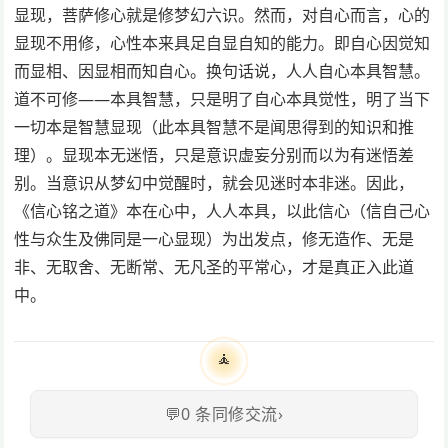
显现，菩萨修心就是修梦幻六识。然而，对自心而言，心的
显现不用修，心性本来具足自显自知的能力。即自心因觉知
而显相、因显相而知自心。换句话说，人人自心本具智慧。
道不可修——本具智慧，只是明了自心本具觉性，明了当下
一切本是智慧显现（此本具智慧不是闻思得到的知识和推
理）。显现本无迷悟，只是意识虚妄分别而以为有迷悟差
别。当意识从梦幻中觉醒时，就会见迷时本非迷。因此，
《信心铭之道》本在心中，人人本具，以此信心（信自己心
性与众生及佛同是一心显现）为出发点，修无造作、无是
非、无取舍、无断常、无凡圣的平常心，才是真正入此道
中。
🧘
💬
0
条同修交流
›