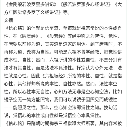
《金刚般若波罗蜜多讲记》《般若波罗蜜多心经讲记》《大
方广圆觉修多罗了义经讲记》等。
文摘
《信心铭》的信就是信至道，至道就是禅宗常说的本性或自
性，在《圆觉经》、《般若经》等经中称之为智性、觉性，
在唐朝以前称为道，其实道是道家的用语。到了唐朝时，不
再称为道，改称为自性。可能是六祖不曾学经教，把觉性讲
成本性、自性；然而，六祖所讲的本性或自性，不是分别有
法才有其自性，而是诸法本具法性。禅宗认为心外无法，法
性就是心性，因此《六祖坛经》所指的本性、自性，就是指
心性，其他禅师所说的本性、自性亦然。然而，法性本空
性，所以心性本无自性，心知万法无非是空心知空法，比如
镜子空无一物方能照物，我们可以说镜子因照见而成镜性
——能照见之性，那么，空心知空法即觉性之知。换句话
说，觉悟心的本性或自性就是觉悟空心本具觉性。
《信心铭》是隋朝时期禅宗三祖僧璨大师所著，其内容常被