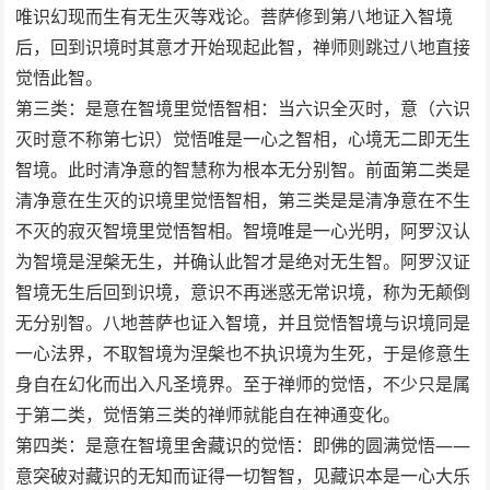
唯识幻现而生有无生灭等戏论。菩萨修到第八地证入智境
后，回到识境时其意才开始现起此智，禅师则跳过八地直接
觉悟此智。
第三类：是意在智境里觉悟智相：当六识全灭时，意（六识
灭时意不称第七识）觉悟唯是一心之智相，心境无二即无生
智境。此时清净意的智慧称为根本无分别智。前面第二类是
清净意在生灭的识境里觉悟智相，第三类是是清净意在不生
不灭的寂灭智境里觉悟智相。智境唯是一心光明，阿罗汉认
为智境是涅槃无生，并确认此智才是绝对无生智。阿罗汉证
智境无生后回到识境，意识不再迷惑无常识境，称为无颠倒
无分别智。八地菩萨也证入智境，并且觉悟智境与识境同是
一心法界，不取智境为涅槃也不执识境为生死，于是修意生
身自在幻化而出入凡圣境界。至于禅师的觉悟，不少只是属
于第二类，觉悟第三类的禅师就能自在神通变化。
第四类：是意在智境里舍藏识的觉悟：即佛的圆满觉悟——
意突破对藏识的无知而证得一切智智，见藏识本是一心大乐