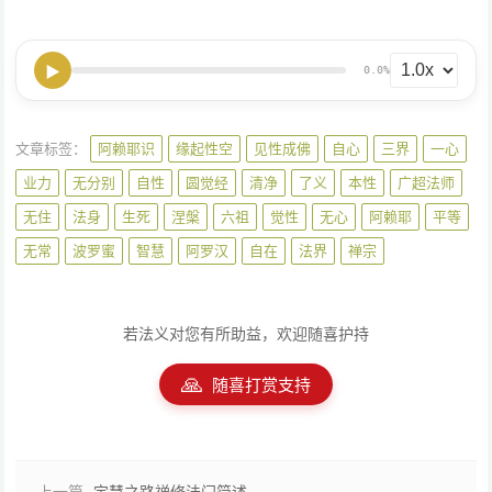
▶
0.0%
文章标签：
阿赖耶识
缘起性空
见性成佛
自心
三界
一心
业力
无分别
自性
圆觉经
清净
了义
本性
广超法师
无住
法身
生死
涅槃
六祖
觉性
无心
阿赖耶
平等
无常
波罗蜜
智慧
阿罗汉
自在
法界
禅宗
若法义对您有所助益，欢迎随喜护持
🙏
随喜打赏支持
上一篇
定慧之路禅修法门简述