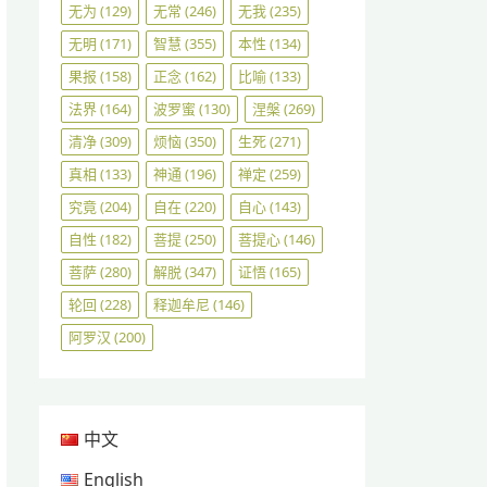
无为
(129)
无常
(246)
无我
(235)
无明
(171)
智慧
(355)
本性
(134)
果报
(158)
正念
(162)
比喻
(133)
法界
(164)
波罗蜜
(130)
涅槃
(269)
清净
(309)
烦恼
(350)
生死
(271)
真相
(133)
神通
(196)
禅定
(259)
究竟
(204)
自在
(220)
自心
(143)
自性
(182)
菩提
(250)
菩提心
(146)
菩萨
(280)
解脱
(347)
证悟
(165)
轮回
(228)
释迦牟尼
(146)
阿罗汉
(200)
中文
English