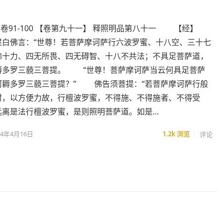
- 卷91-100 【卷第九十一】 释照明品第八十一 【经】
佛言：“世尊！若菩萨摩诃萨行六波罗蜜、十八空、三十七
佛十力、四无所畏、四无碍智、十八不共法；不具足菩萨道，
耨多罗三藐三菩提。 “世尊！菩萨摩诃萨当云何具足菩萨
阿耨多罗三藐三菩提？” 佛告须菩提：“若菩萨摩诃萨行般
时，以方便力故，行檀波罗蜜，不得施、不得施者、不得受
远离是法行檀波罗蜜，是则照明菩萨道。如是…
24年4月16日
1.2k
浏览
评论