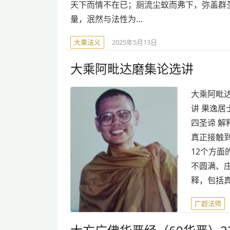
天下而情不在已；厕流尘蚁而弗下，弥盖群
量，泯然与法性为…
大乘法义
2025年5月13日
大乘阿毗达磨集论选讲
大乘阿毗达
讲 果逸居
四圣谛 
真正接触到
12个方
不圆满、
释，包括
广超法师