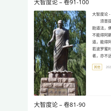
大智度论 – 卷91-100
大智度论 
须菩提白
助道法，
不能得阿
道，能得
若波罗蜜
者，亦不
其他
20
大智度论 – 卷81-90