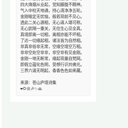
四大烽烟从业起，觉知朦胧不精神。
气入中柱天地通，持心清净净五轮。
金刚喻定无忧恼，般若现前不见心。
透此二关心源相，无心道人堪可称。
无心犹隔一重关，无住生心见全真。
真境即离一切相，离相亦能不坏相。
了达一切缘起相，诸法皆为自然相。
非真非俗非无常，空缘空境空万相。
非非空处空非非，非空非有见金刚。
金刚一地无断常，缘起现量自梵网。
即假立蕴化色明，受想行识共佛光。
三界六道无明起，香香色色如来藏。
来源：苍山庐境诗集
❤️🌻🌼🎉✨🙏