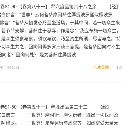
- 卷81-90 【卷第八十一】 释六度品第六十八之余 【经】
佛言：“世尊！云何菩萨摩诃萨住羼提波罗蜜取檀波罗
佛言：“菩萨从初发心乃至坐道场，于其中间，若一切众生来
、若节节支解，菩萨住于忍辱，作是念：‘我应布施一切众生，
；是众生须食与食，须饮与饮，乃至资生所须，尽皆与之。’持
一切众生共之，回向阿耨多罗三藐三菩提。是菩萨回向时不生
回向者？回向何处？’是为菩萨住羼提波…
24年4月16日
1.3k
浏览
评论
- 卷51-60 【卷第五十一】 释胜出品第二十二 【经】
提白佛言： “世尊！摩诃衍、摩诃衍者，胜出一切世间及
、阿修罗。 “世尊！是摩诃衍与虚空等，如虚空受无量无