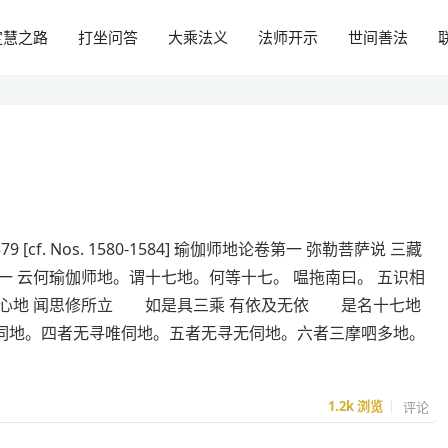
定慧之路
打坐问答
大乘法义
法师开示
世间善法
579 [cf. Nos. 1580-1584] 瑜伽师地论卷第一 弥勒菩萨说 三藏
一 云何瑜伽师地。谓十七地。何等十七。 嗢拖南曰。 五识相
心地 闻思修所立 如是具三乘 有依及无依 是名十七地
伺地。四者无寻唯伺地。五者无寻无伺地。六者三摩呬多地。
1.2k
浏览
评论