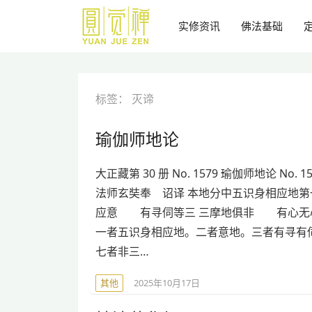
跳
到
实修资讯
佛法基础
主
要
内
容
标签：
灭谛
瑜伽师地论
大正藏第 30 册 No. 1579 瑜伽师地论 No. 1
法师玄奘奉 诏译 本地分中五识身相应地第
应意 有寻伺等三 三摩地俱非 有心无
一者五识身相应地。二者意地。三者有寻有
七者非三…
其他
2025年10月17日