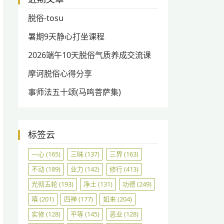
脱俗-tosu
暑期9天静心打坐课程
2026端午10天脱俗气质养成交流课
摩诃脱俗心得分享
事师法五十颂(马鸣菩萨集)
标签云
一心
(165)
三昧
(137)
三界
(163)
不动
(189)
业力
(142)
修行
(413)
光彻五轮
(193)
净土
(131)
功德
(249)
嗔
(201)
四禅
(177)
如来
(204)
实修
(128)
平等
(145)
恶业
(128)