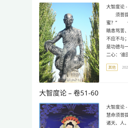
大智度论 
须菩提白
蜜？” 
瞋恚骂詈
不应不与
是功德与
二心：‘谁
其他
20
大智度论 – 卷51-60
大智度论 
慧命须菩
诸天、人