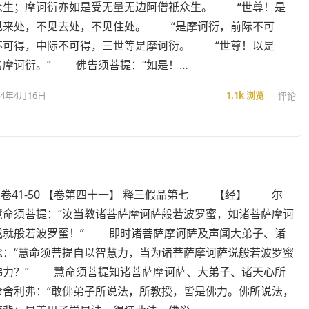
众生；摩诃衍亦如是受无量无边阿僧祇众生。 “世尊！是
见来处，不见去处，不见住处。 “是摩诃衍，前际不可
不可得，中际不可得，三世等是摩诃衍。 “世尊！以是
名摩诃衍。” 佛告须菩提：“如是！…
24年4月16日
1.1k
浏览
评论
- 卷41-50 【卷第四十一】 释三假品第七 【经】 尔
慧命须菩提：“汝当教诸菩萨摩诃萨般若波罗蜜，如诸菩萨摩诃
成就般若波罗蜜！” 即时诸菩萨摩诃萨及声闻大弟子、诸
念：“慧命须菩提自以智慧力，当为诸菩萨摩诃萨说般若波罗蜜
佛力？” 慧命须菩提知诸菩萨摩诃萨、大弟子、诸天心所
命舍利弗：“敢佛弟子所说法，所教授，皆是佛力。佛所说法，