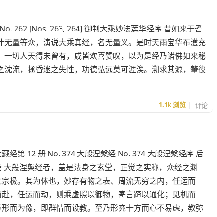
o. 262 [Nos. 263, 264] 御制大乘妙法莲华经序 昔如来于耆
叶无量等众，演说大乘真经，名无量义。是时天雨宝华布濩充
，一切人天得未曾有，咸皆欢喜赞叹，以为是经乃诸佛如来秘
之沈流，拯昏迷之失性，功德弘远莫可涯涘。溯求其源，肇彼
1.1k
浏览
评论
经第 12 册 No. 374 大般涅槃经 No. 374 大般涅槃经序 后
撰 大般涅槃经者，盖是法身之玄堂，正觉之实称，众经之渊
之宗极。其为体也，妙存有物之表、周流无穷之内，任运而
而赴，任运而动，则乘虚照以御物，寄言蹄以通化；见机而
万形而为像，即群情而设教。至乃形充十方而心不易虑，教弥