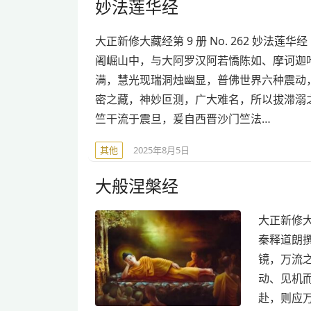
妙法莲华经
大正新修大藏经第 9 册 No. 262 妙法莲华经 N
阇崛山中，与大阿罗汉阿若憍陈如、摩诃迦
满，慧光现瑞洞烛幽显，普佛世界六种震动
密之藏，神妙叵测，广大难名，所以拔滞溺
竺干流于震旦，爰自西晋沙门竺法…
其他
2025年8月5日
大般涅槃经
大正新修大藏
秦释道朗
镜，万流
动、见机
赴，则应