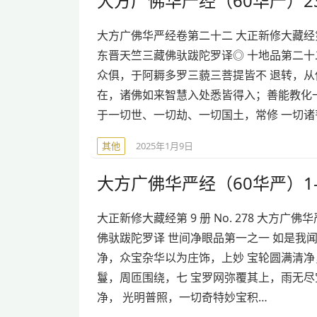
大方广佛华严经（60华严）23
大方广佛华严经卷第二十二 大正新修大藏经第 9
东晋天竺三藏佛驮跋陀罗译◎ 十地品第二十
众俱，于阿耨多罗三藐三菩提皆不 退转，从
在，诸佛如来智慧入处悉皆得入；善能教化
于一切世、一切劫、一切国土，常修 一切诸
其他
2025年1月9日
大方广佛华严经（60华严）1-
大正新修大藏经第 9 册 No. 278 大方广佛华严
佛驮跋陀罗译 世间净眼品第一之一 如是我
净，众宝杂华以为庄饰，上妙 宝轮圆满清
鬘，周匝围绕，七 宝罗网弥覆其上，雨无
净， 光明普照，一切奇特妙宝积…