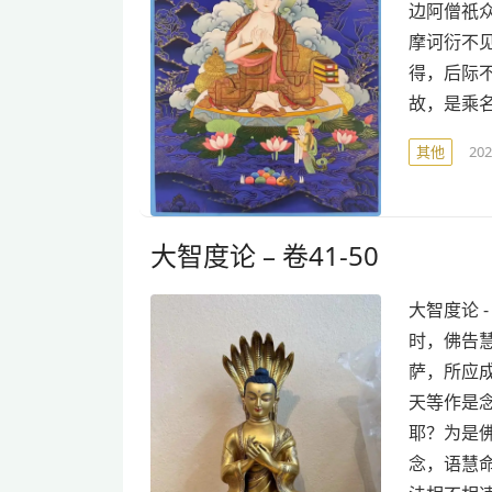
边阿僧祇
摩诃衍不
得，后际
故，是乘
其他
20
大智度论 – 卷41-50
大智度论 
时，佛告
萨，所应
天等作是
耶？为是
念，语慧