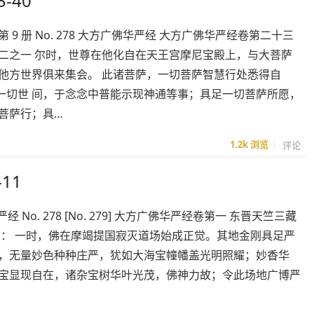
-40
 册 No. 278 大方广佛华严经 大方广佛华严经卷第二十三
二之一 尔时，世尊在他化自在天王宫摩尼宝殿上，与大菩萨
他方世界俱来集会。 此诸菩萨，一切菩萨智慧行处悉得自
一切世 间，于念念中普能示现神通等事；具足一切菩萨所愿，
菩萨行；具…
1.2k
浏览
评论
11
经 No. 278 [No. 279] 大方广佛华严经卷第一 东晋天竺三藏
闻： 一时，佛在摩竭提国寂灭道场始成正觉。其地金刚具足严
净，无量妙色种种庄严，犹如大海宝幢幡盖光明照耀；妙香华
尽宝显现自在，诸杂宝树华叶光茂，佛神力故；令此场地广博严