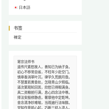
日本語
书签
禅定
寄宗法师书
遥传尺素慰故人，善知已为纳子身。
初心不移常自省，不枉年少赴空门。
慎审香消翠叶沉，律学久荒朗月昏。
不慧置若黄昏处，怎晓青山夕照临。
道次第观轮回苦，欣慰已得暇满身。
具二资粮前行满，息心四念法中尊。
择法安般修静虑，奢摩他中定乾坤。
舍念清净妙难喻，当观遍行法味醇。
觉知作意前心起，巧断三结入流人。