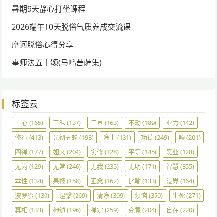
暑期9天静心打坐课程
2026端午10天脱俗气质养成交流课
摩诃脱俗心得分享
事师法五十颂(马鸣菩萨集)
标签云
一心
(165)
三昧
(137)
三界
(163)
不动
(189)
业力
(142)
修行
(413)
光彻五轮
(193)
净土
(131)
功德
(249)
嗔
(201)
四禅
(177)
如来
(204)
实修
(128)
平等
(145)
恶业
(128)
无为
(129)
无常
(246)
无我
(235)
无明
(171)
智慧
(355)
本性
(134)
果报
(158)
正念
(162)
比喻
(133)
法界
(164)
波罗蜜
(130)
涅槃
(269)
清净
(309)
烦恼
(350)
生死
(271)
真相
(133)
神通
(196)
禅定
(259)
究竟
(204)
自在
(220)