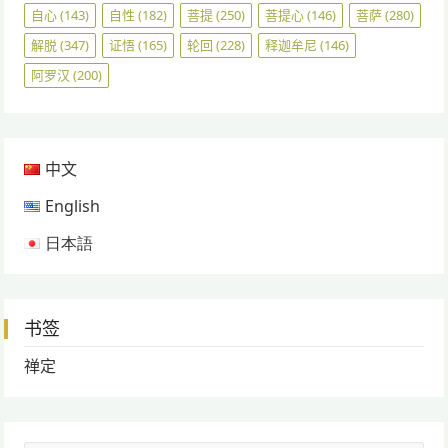
自心
(143)
自性
(182)
菩提
(250)
菩提心
(146)
菩萨
(280)
解脱
(347)
证悟
(165)
轮回
(228)
释迦牟尼
(146)
阿罗汉
(200)
中文
English
日本語
书签
禅定