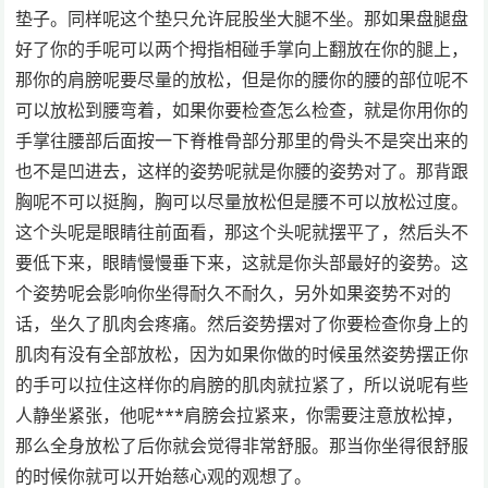
垫子。同样呢这个垫只允许屁股坐大腿不坐。那如果盘腿盘
好了你的手呢可以两个拇指相碰手掌向上翻放在你的腿上，
那你的肩膀呢要尽量的放松，但是你的腰你的腰的部位呢不
可以放松到腰弯着，如果你要检查怎么检查，就是你用你的
手掌往腰部后面按一下脊椎骨部分那里的骨头不是突出来的
也不是凹进去，这样的姿势呢就是你腰的姿势对了。那背跟
胸呢不可以挺胸，胸可以尽量放松但是腰不可以放松过度。
这个头呢是眼睛往前面看，那这个头呢就摆平了，然后头不
要低下来，眼睛慢慢垂下来，这就是你头部最好的姿势。这
个姿势呢会影响你坐得耐久不耐久，另外如果姿势不对的
话，坐久了肌肉会疼痛。然后姿势摆对了你要检查你身上的
肌肉有没有全部放松，因为如果你做的时候虽然姿势摆正你
的手可以拉住这样你的肩膀的肌肉就拉紧了，所以说呢有些
人静坐紧张，他呢***肩膀会拉紧来，你需要注意放松掉，
那么全身放松了后你就会觉得非常舒服。那当你坐得很舒服
的时候你就可以开始慈心观的观想了。