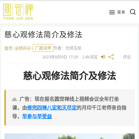
跳
到
菜单
主
要
慈心观修法简介及修法
内
容
广超法师
作者：
光彻五轮
首页
>
法师开示
>
2023年8月9日
17:29
2.4k
浏览
评论
慈心观修法简介及修法
广告：现在报名圆觉禅线上视频会议全年打坐
课，由
修完四禅八定和灭尽定
的月印千江老师亲自指
导，
早参与早受益