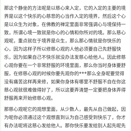
那这个静坐的方法呢是以慈心来入定，它的入定的主要的境
界是以这个快乐的心慈悲的心当作入定的境界，然后这个心
是以众生为对象，在佛教的禅定里面非常强调心与境保持一
致，所谓心境一致就是你心的心情和你所对的境。那么慈心
观呢，重点就在于境界是众生，那么那心情就是你快乐的
心，因为这样子所以修慈心观的人他必须要自己先舒服快
乐，因为如果自己不快乐就没办法发慈心给他人。因此修慈
心观你要在一个非常舒服的环境里面，那么你当时身体要舒
服，在修慈心观的时候你要先观你的***那么全身呢要觉得
没有痛苦这样再来修，如果你身体有哪里不舒服不自在你这
慈心观就很难做得好了，所以这要弄清楚一定要把身体弄得
舒服再来开始修慈心观。
那慈心观呢它的观想里面，从少数人，最先从自己做起，因
为呢你必须通过这个观想直到认为自己感受到快乐了，你才
有办法呢将这慈心发给他人。那你快乐要发给别人起先呢先