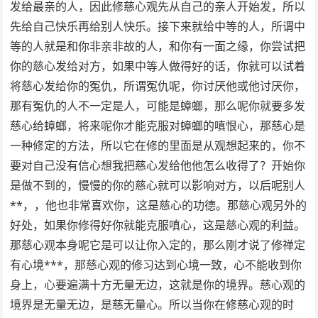
发给最亲的人，因此修慈心观先从自己的亲人开始发，所以
先给自己快乐再给别人快乐。接下来就给中等的人，所谓中
等的人就是和你非亲非故的人，和你有一面之缘，你尝试把
你的慈心发给对方，如果中等人做得好的话，你就可以试着
将慈心发给你的冤仇，所谓冤仇呢，你讨厌他或他讨厌你，
那有冤仇的人不一定是人，可能是蟑螂，那么呢你就要多发
慈心给蟑螂，将来呢你才能克服对蟑螂的嗔恨心，那慈心是
一种修定的方法，所以它在修的里面是从观想起来的，你不
要对自己没有信心想我把慈心发给他他怎么收得了？开始你
是做不到的，慢慢的你的慈心就可以影响对方，以后呢别人
**，，他也非常喜欢你，这是慈心的功德。那慈心观另外的
好处，如果你修得好你就能克服嗔心，这是慈心观的利益。
那慈心观本身呢它是可以让你入定的，那么刚才说了修禅定
有心境***，那慈心观的修习达到心境一致，心不能收到你
身上，心要遍满十方无量无边，这就是你的境界。慈心观的
境界是无量无边，是慈无量心。所以当你在修慈心观的时