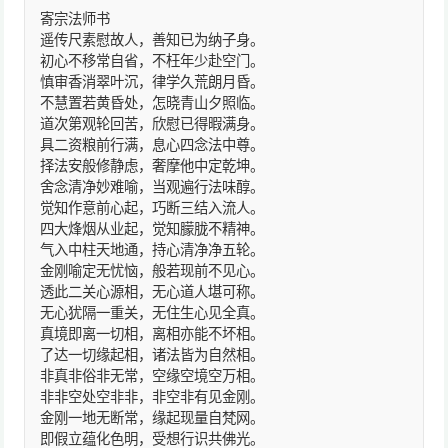
寄宗法师书
遥传尺素慰故人，善知已为纳子身。
初心不移常自省，不枉年少赴空门。
慎审香消翠叶沉，律学久荒朗月昏。
不慧置若黄昏处，怎晓青山夕照临。
道次第观轮回苦，欣慰已得暇满身。
具二资粮前行满，息心四念法中尊。
择法安般修静虑，奢摩他中定乾坤。
舍念清净妙难喻，当观遍行法味醇。
觉知作意前心起，巧断三结入流人。
四大烽烟从业起，觉知朦胧不精神。
气入中柱天地通，持心清净净五轮。
金刚喻定无忧恼，般若现前不见心。
透此二关心源相，无心道人堪可称。
无心犹隔一重关，无住生心见全真。
真境即离一切相，离相亦能不坏相。
了达一切缘起相，诸法皆为自然相。
非真非俗非无常，空缘空境空万相。
非非空处空非非，非空非有见金刚。
金刚一地无断常，缘起现量自梵网。
即假立蕴化色明，受想行识共佛光。