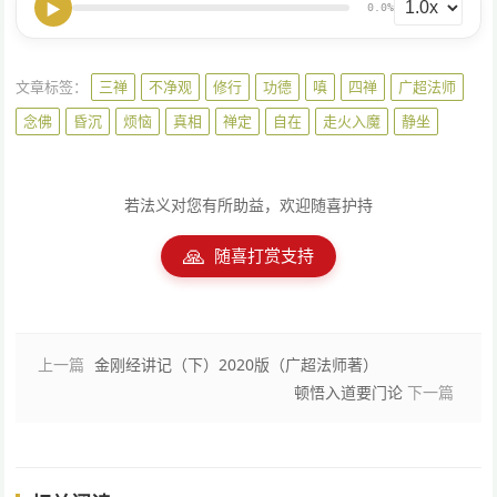
▶
0.0%
文章标签：
三禅
不净观
修行
功德
嗔
四禅
广超法师
念佛
昏沉
烦恼
真相
禅定
自在
走火入魔
静坐
若法义对您有所助益，欢迎随喜护持
🙏
随喜打赏支持
上一篇
金刚经讲记（下）2020版（广超法师著）
顿悟入道要门论
下一篇