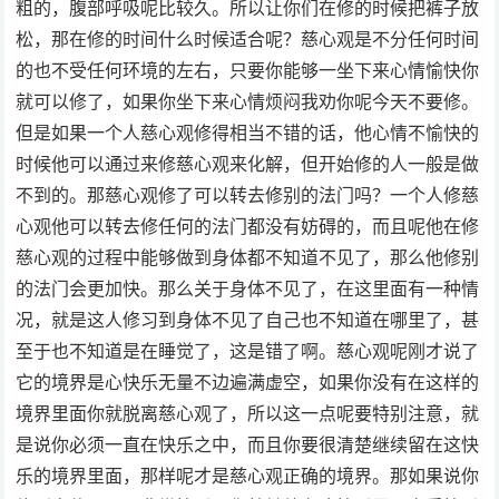
粗的，腹部呼吸呢比较久。所以让你们在修的时候把裤子放
松，那在修的时间什么时候适合呢？慈心观是不分任何时间
的也不受任何环境的左右，只要你能够一坐下来心情愉快你
就可以修了，如果你坐下来心情烦闷我劝你呢今天不要修。
但是如果一个人慈心观修得相当不错的话，他心情不愉快的
时候他可以通过来修慈心观来化解，但开始修的人一般是做
不到的。那慈心观修了可以转去修别的法门吗？一个人修慈
心观他可以转去修任何的法门都没有妨碍的，而且呢他在修
慈心观的过程中能够做到身体都不知道不见了，那么他修别
的法门会更加快。那么关于身体不见了，在这里面有一种情
况，就是这人修习到身体不见了自己也不知道在哪里了，甚
至于也不知道是在睡觉了，这是错了啊。慈心观呢刚才说了
它的境界是心快乐无量不边遍满虚空，如果你没有在这样的
境界里面你就脱离慈心观了，所以这一点呢要特别注意，就
是说你必须一直在快乐之中，而且你要很清楚继续留在这快
乐的境界里面，那样呢才是慈心观正确的境界。那如果说你