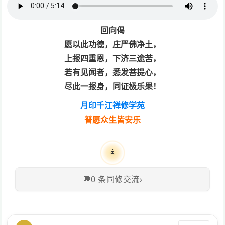
回向偈
愿以此功德，庄严佛净土，
上报四重恩，下济三途苦，
若有见闻者，悉发菩提心，
尽此一报身，同证极乐果！
月印千江禅修学苑
普愿众生皆安乐
🧘
💬
0
条同修交流
›