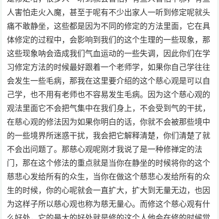
人害怕走火入魔，甚至于呢有不少出家人一听到修定呢就头
痛不敢静坐，这些都是因为不同的修定的方法里面，它在具
体修定的过程中，会影响到我们的这个生理的一些现象，那
这些现象呐会造成我们气血运动的一些失调，因此你们在学
习修定方法的时候最好跟着一个老师学，如果你自己学往往
会发生一些毛病，那我在这里要介绍的这个慈心观是可以自
己学，也不用有老师也不容易发生毛病。因为这个慈心观的
观法里面它不会把气集中在我们身上，不会受到气的干扰，
在慈心观的修法因为如果你明白的话，你就不会被那些境中
的一些境界所迷惑干扰，我会把它解释清楚，你们清楚了就
不会出问题了。那慈心观呢刚才我说了是一种修禅定的法
门，那在这个修法的重点就是当你在静坐的时候将你的这个
慈悲心发给所有的众生，当你在做这个慈悲心发给所有的众
生的时候，你的心呢就会一直扩大，扩大到无量无边，也因
为这样子所以慈心观也称为慈无量心。而修这个慈心观有什
么好处，它的最大的好处就是修的这个人他会在修的时候觉