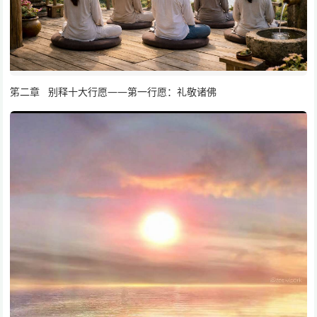
笫二章 别释十大行愿——第一行愿：礼敬诸佛