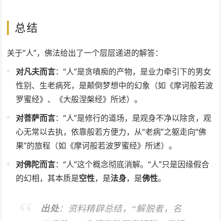
总结
关于“人”，佛法给出了一个层层递进的解答：
对凡夫而言
：“人”是贪嗔痴的产物，是业力牵引下的男女
性别、生老病死，是颠倒梦想中的幻象（如《摩诃般若波
罗蜜经》、《大般涅槃经》所述）。
对菩萨而言
：“人”是修行的道场，是观身不净以除贪，观
心无常以去执，依靠般若方便力，从“老病”之躯走向“佛
果”的旅程（如《摩诃般若波罗蜜经》所述）。
对佛陀而言
：“人”这个概念彻底消解。“人”只是因缘假合
的幻相，其本质是
空性
，是
法身
，是
佛性
。
出处
：资料精辟总结，“解脱者，名