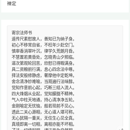
禅定
寄宗法师书
遥传尺素慰故人，善知已为纳子身。
初心不移常自省，不枉年少赴空门。
慎审香消翠叶沉，律学久荒朗月昏。
不慧置若黄昏处，怎晓青山夕照临。
道次第观轮回苦，欣慰已得暇满身。
具二资粮前行满，息心四念法中尊。
择法安般修静虑，奢摩他中定乾坤。
舍念清净妙难喻，当观遍行法味醇。
觉知作意前心起，巧断三结入流人。
四大烽烟从业起，觉知朦胧不精神。
气入中柱天地通，持心清净净五轮。
金刚喻定无忧恼，般若现前不见心。
透此二关心源相，无心道人堪可称。
无心犹隔一重关，无住生心见全真。
真境即离一切相，离相亦能不坏相。