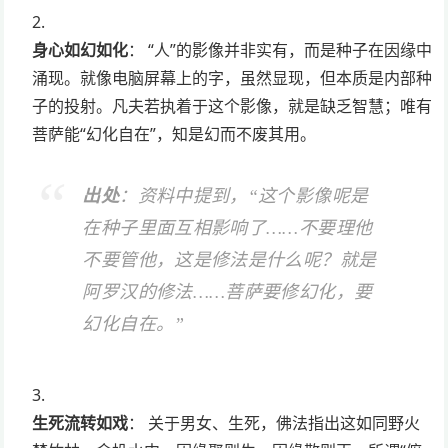
身心如幻如化
： “人”的影像并非实有，而是种子在因缘中
涌现。就像电脑屏幕上的字，虽然显现，但本质是内部种
子的投射。凡夫若执着于这个影像，就是缺乏智慧；唯有
菩萨能“幻化自在”，知是幻而不废其用。
出处
：资料中提到，“这个影像呢是
在种子里面互相影响了……不要理他
不要管他，这是修法是什么呢？就是
阿罗汉的修法……菩萨要修幻化，要
幻化自在。”
生死流转如戏
： 关于男女、生死，佛法指出这如同野火