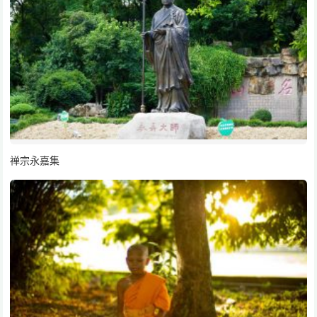
禅宗永嘉集