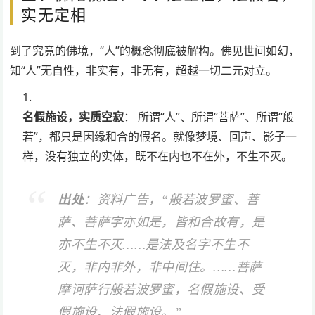
实无定相
到了究竟的佛境，“人”的概念彻底被解构。佛见世间如幻，
知“人”无自性，非实有，非无有，超越一切二元对立。
名假施设，实质空寂
： 所谓“人”、所谓“菩萨”、所谓“般
若”，都只是因缘和合的假名。就像梦境、回声、影子一
样，没有独立的实体，既不在内也不在外，不生不灭。
出处
：资料广告，“般若波罗蜜、菩
萨、菩萨字亦如是，皆和合故有，是
亦不生不灭……是法及名字不生不
灭，非内非外，非中间住。……菩萨
摩诃萨行般若波罗蜜，名假施设、受
假施设、法假施设。”