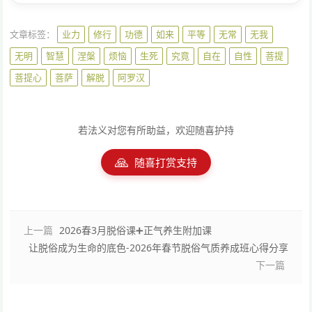
文章标签：
业力
修行
功德
如来
平等
无常
无我
无明
智慧
涅槃
烦恼
生死
究竟
自在
自性
菩提
菩提心
菩萨
解脱
阿罗汉
若法义对您有所助益，欢迎随喜护持
🙏
随喜打赏支持
上一篇
2026春3月脱俗课➕正气养生附加课
让脱俗成为生命的底色-2026年春节脱俗气质养成班心得分享
下一篇