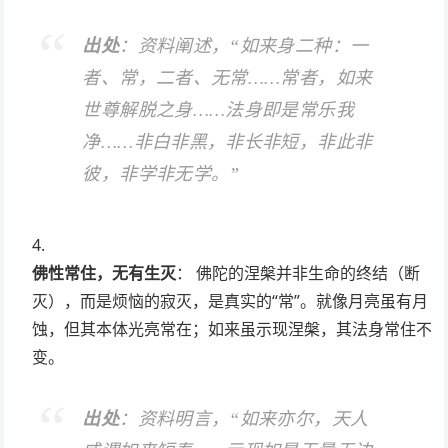
出处
：资料阐述，“如来身二种：一
者、常，二者、无常……常者，如来
世尊解脱之身……法身即是常乐我
净……非白非黑，非长非短，非此非
彼，非学非无学。”
佛性常住，无有生灭
： 佛陀的涅槃并非生命的终结（断
灭），而是烦恼的寂灭，是真实的“常”。就像月亮虽有月
蚀，但其本体光亮常在；如来虽示现涅槃，其法身常住不
变。
出处
：资料明言，“如来亦尔，天人