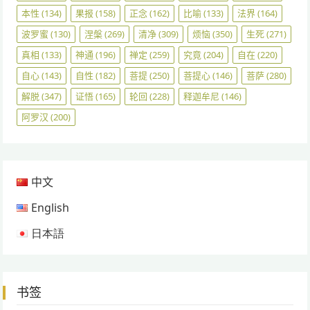
本性
(134)
果报
(158)
正念
(162)
比喻
(133)
法界
(164)
波罗蜜
(130)
涅槃
(269)
清净
(309)
烦恼
(350)
生死
(271)
真相
(133)
神通
(196)
禅定
(259)
究竟
(204)
自在
(220)
自心
(143)
自性
(182)
菩提
(250)
菩提心
(146)
菩萨
(280)
解脱
(347)
证悟
(165)
轮回
(228)
释迦牟尼
(146)
阿罗汉
(200)
中文
English
日本語
书签