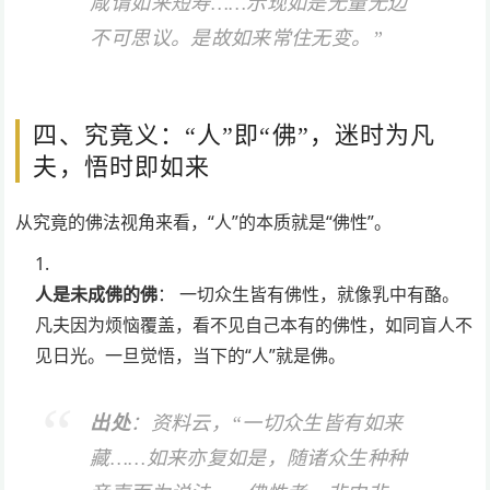
咸谓如来短寿……示现如是无量无边
不可思议。是故如来常住无变。”
四、究竟义：“人”即“佛”，迷时为凡
夫，悟时即如来
从究竟的佛法视角来看，“人”的本质就是“佛性”。
人是未成佛的佛
： 一切众生皆有佛性，就像乳中有酪。
凡夫因为烦恼覆盖，看不见自己本有的佛性，如同盲人不
见日光。一旦觉悟，当下的“人”就是佛。
出处
：资料云，“一切众生皆有如来
藏……如来亦复如是，随诸众生种种