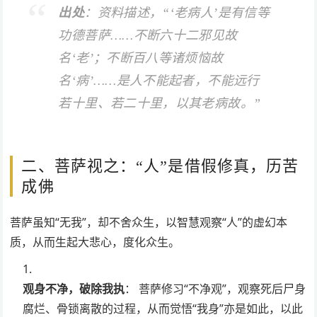
出处
：资料描述，“‘老病人’是有信等
功德菩萨……不断六十二邪见故
名‘老’；不断百八等诸烦恼故
名‘病’……是人不能起者，不能远行
若十里、若二十里，以其老病故。”
二、菩萨视之：“人”是借假修真，历苦
成佛
菩萨虽知“无我”，却不舍众生，以智慧观察“人”的虚幻本
质，从而生起大悲心，度化众生。
观身不净，破除我执
： 菩萨修习“不净观”，观察死后尸身
腐烂、骨锁离散的过程，从而觉悟“我身”亦是如此，以此