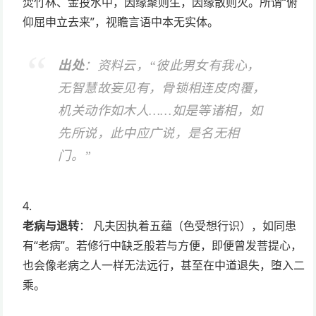
焚竹林、金投水中，因缘聚则生，因缘散则灭。所谓“俯
仰屈申立去来”，视瞻言语中本无实体。
出处
：资料云，“彼此男女有我心，
无智慧故妄见有，骨锁相连皮肉覆，
机关动作如木人……如是等诸相，如
先所说，此中应广说，是名无相
门。”
老病与退转
： 凡夫因执着五蕴（色受想行识），如同患
有“老病”。若修行中缺乏般若与方便，即便曾发菩提心，
也会像老病之人一样无法远行，甚至在中道退失，堕入二
乘。