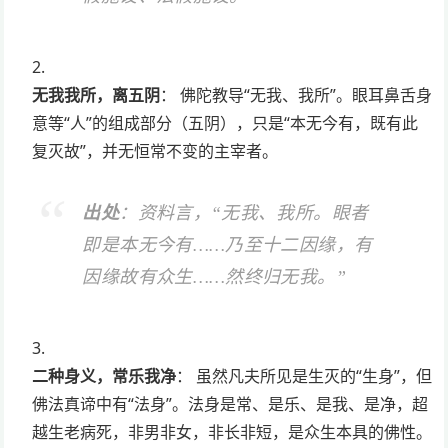
无我我所，离五阴
： 佛陀教导“无我、我所”。眼耳鼻舌身
意等“人”的组成部分（五阴），只是“本无今有，既有此
复灭故”，并无恒常不变的主宰者。
出处
：资料言，“无我、我所。眼者
即是本无今有……乃至十二因缘，有
因缘故有众生……然终归无我。”
二种身义，常乐我净
： 虽然凡夫所见是生灭的“生身”，但
佛法真谛中有“法身”。法身是常、是乐、是我、是净，超
越生老病死，非男非女，非长非短，是众生本具的佛性。