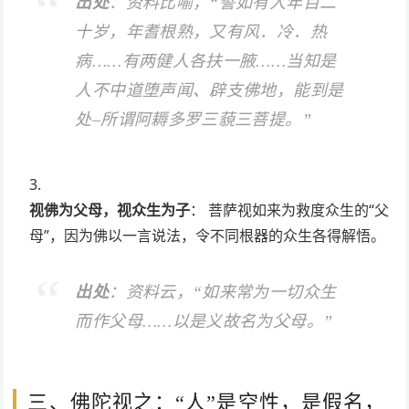
出处
：资料比喻，“譬如有人年百二
十岁，年耆根熟，又有风．冷．热
病……有两健人各扶一腋……当知是
人不中道堕声闻、辟支佛地，能到是
处–所谓阿耨多罗三藐三菩提。”
视佛为父母，视众生为子
： 菩萨视如来为救度众生的“父
母”，因为佛以一言说法，令不同根器的众生各得解悟。
出处
：资料云，“如来常为一切众生
而作父母……以是义故名为父母。”
三、佛陀视之：“人”是空性，是假名，