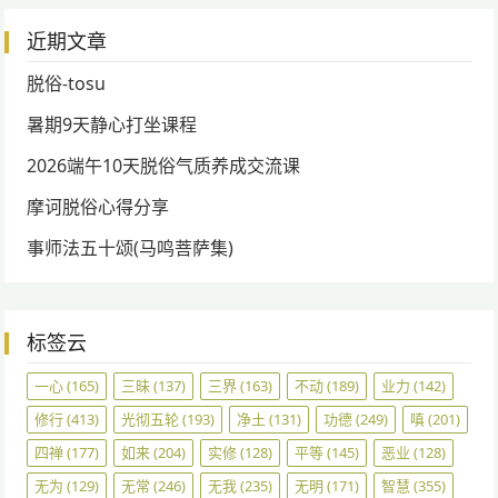
近期文章
脱俗-tosu
暑期9天静心打坐课程
2026端午10天脱俗气质养成交流课
摩诃脱俗心得分享
事师法五十颂(马鸣菩萨集)
标签云
一心
(165)
三昧
(137)
三界
(163)
不动
(189)
业力
(142)
修行
(413)
光彻五轮
(193)
净土
(131)
功德
(249)
嗔
(201)
四禅
(177)
如来
(204)
实修
(128)
平等
(145)
恶业
(128)
无为
(129)
无常
(246)
无我
(235)
无明
(171)
智慧
(355)