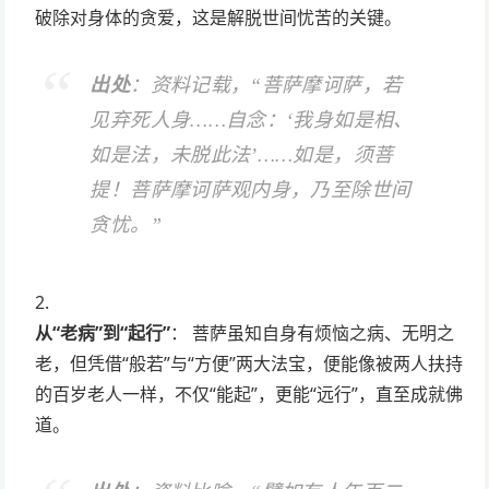
破除对身体的贪爱，这是解脱世间忧苦的关键。
出处
：资料记载，“菩萨摩诃萨，若
见弃死人身……自念：‘我身如是相、
如是法，未脱此法’……如是，须菩
提！菩萨摩诃萨观内身，乃至除世间
贪忧。”
从“老病”到“起行”
： 菩萨虽知自身有烦恼之病、无明之
老，但凭借“般若”与“方便”两大法宝，便能像被两人扶持
的百岁老人一样，不仅“能起”，更能“远行”，直至成就佛
道。