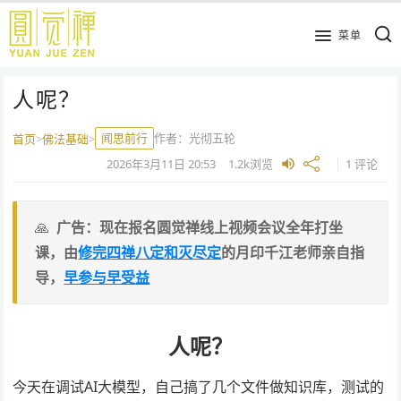
跳
到
菜单
主
要
人呢？
内
容
闻思前行
作者：
光彻五轮
首页
>
佛法基础
>
2026年3月11日
20:53
1.2k
浏览
1 评论
广告：现在报名圆觉禅线上视频会议全年打坐
课，由
修完四禅八定和灭尽定
的月印千江老师亲自指
导，
早参与早受益
人呢？
今天在调试AI大模型，自己搞了几个文件做知识库，测试的