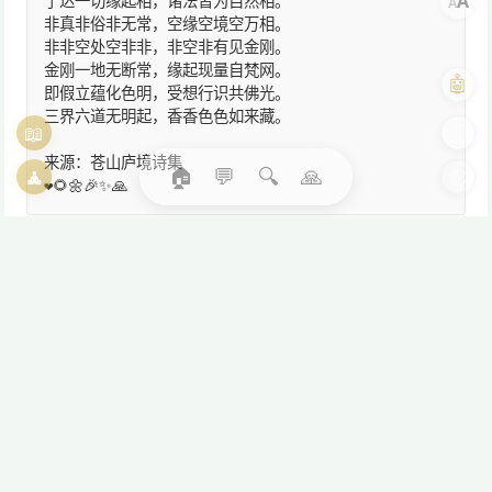
A
了达一切缘起相，诸法皆为自然相。
A
非真非俗非无常，空缘空境空万相。
非非空处空非非，非空非有见金刚。
金刚一地无断常，缘起现量自梵网。
🤖
即假立蕴化色明，受想行识共佛光。
三界六道无明起，香香色色如来藏。
📖
🎨
来源：苍山庐境诗集
🏠
💬
🔍
🙏
🧘
🌓
❤️🌻🌼🎉✨🙏
© 2026
圆觉禅-月印千江正念学苑
卍○卍
微信公众号：yuanjuechan
关于
我们
月印千江助手微信号：guangchewulun