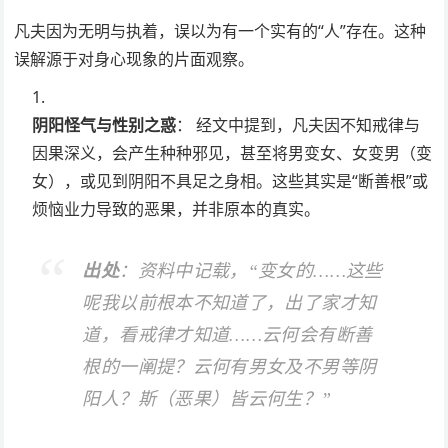
凡夫因为无明与执着，误以为有一个实有的“人”存在。这种
误解源于对身心现象的片面观察。
阴阳怪气与性别之惑
： 经文中提到，凡夫因不知戒律与
因果深义，会产生种种邪见，甚至将男变女、女变男（变
女），或见到阴阳不具足之身相。这些其实是“断善根”或
烦恼业力导致的恶果，并非原本的真实。
出处
：资料中记载，“变女的……这些
呢我以前根本不知道了，出了家才知
道，看戒律才知道……云何会有断善
根的一阐提？云何有男女及不男等阴
阳人？斯（恶果）皆云何生？”