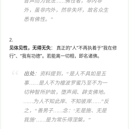
音声而为说法……佛性者，非内非
外，虽非内外，然非失坏，故名众生
悉有佛性。”
见体见性，无得无失
： 真正的“人”不再执着于“我在修
行”、“我有功德”。若能离一切相，即名诸佛。
出处
：资料提到，“是人不具如是五
事……是人不为檀波罗蜜乃至不为一
切种智所护故，堕声闻、辟支佛地。
……为人不知此岸、不知彼岸……”反
之，“善男子……念：‘无是施、无是
我施’……是为常乐得涅槃。”