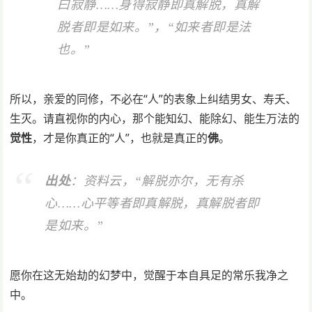
曰寂静……身得寂静即真解脱，真解
脱者即是如来。”，“如来者即是法
也。”
所以，亲爱的同修，不必在“人”的表象上纠结男女、寿夭、
生灭。请直视你的内心，那个能知幻、能除幻、能生万法的
觉性
，才是你真正的“人”，也就是真正的
佛
。
出处
：资料云，“解脱亦尔，无有杀
心……心平等者即真解脱，真解脱者即
是如来。”
愿你在这无始劫的幻梦中，觉醒于本自具足的常乐我净之
中。