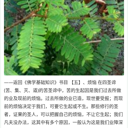
——返回《佛学基础知识》书目 【五】、烦恼 在四圣谛
(苦、集、灭、道)的苦圣谛中，苦的生起因是我们过去所做
的业及现前的烦恼。过去所做的业已造，现世要受报；而现
前的烦恼决定于我们，可要它生起或不生。那些修行的圣
者，证果的圣人，可以把握自己的烦恼，不让它生起；我们
凡夫没办法，这其中有多个原因，一般认为这是我们业障深