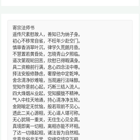
寄宗法师书
遥传尺素慰故人，善知已为纳子身。
初心不移常自省，不枉年少赴空门。
慎审香消翠叶沉，律学久荒朗月昏。
不慧置若黄昏处，怎晓青山夕照临。
道次第观轮回苦，欣慰已得暇满身。
具二资粮前行满，息心四念法中尊。
择法安般修静虑，奢摩他中定乾坤。
舍念清净妙难喻，当观遍行法味醇。
觉知作意前心起，巧断三结入流人。
四大烽烟从业起，觉知朦胧不精神。
气入中柱天地通，持心清净净五轮。
金刚喻定无忧恼，般若现前不见心。
透此二关心源相，无心道人堪可称。
无心犹隔一重关，无住生心见全真。
真境即离一切相，离相亦能不坏相。
了达一切缘起相，诸法皆为自然相。
非真非俗非无常，空缘空境空万相。