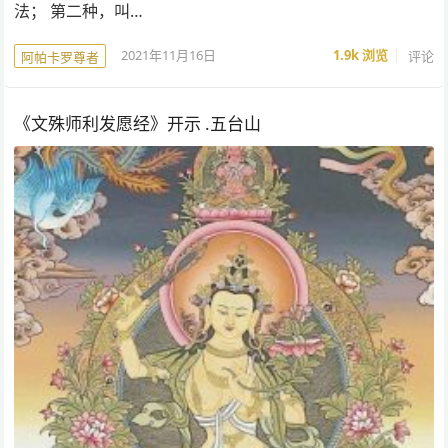
法； 第二种，叫…
2021年11月16日
1.9k
浏览
评论
阿帕卡罗尊者
《文殊师利发愿经》开示 .五台山