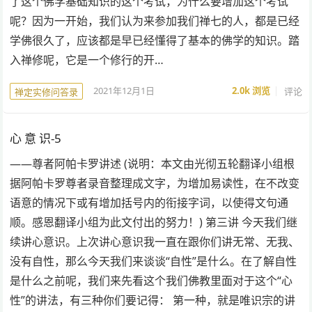
了这个佛学基础知识的这个考试，为什么要增加这个考试
呢？因为一开始，我们认为来参加我们禅七的人，都是已经
学佛很久了，应该都是早已经懂得了基本的佛学的知识。踏
入禅修呢，它是一个修行的开…
2021年12月1日
2.0k
浏览
评论
禅定实修问答录
心 意 识-5
——尊者阿帕卡罗讲述 (说明：本文由光彻五轮翻译小组根
据阿帕卡罗尊者录音整理成文字，为增加易读性，在不改变
语意的情况下或有增加括号内的衔接字词，以使得文句通
顺。感恩翻译小组为此文付出的努力！) 第三讲 今天我们继
续讲心意识。上次讲心意识我一直在跟你们讲无常、无我、
没有自性，那么今天我们来谈谈“自性”是什么。在了解自性
是什么之前呢，我们来先看这个我们佛教里面对于这个“心
性”的讲法，有三种你们要记得： 第一种，就是唯识宗的讲