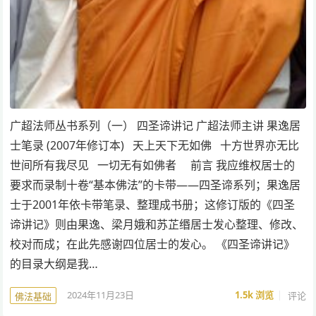
广超法师丛书系列（一） 四圣谛讲记 广超法师主讲 果逸居
士笔录 (2007年修订本) 天上天下无如佛 十方世界亦无比
世间所有我尽见 一切无有如佛者 前言 我应维权居士的
要求而录制十卷“基本佛法”的卡带——四圣谛系列；果逸居
士于2001年依卡带笔录、整理成书册；这修订版的《四圣
谛讲记》则由果逸、梁月娥和苏芷缗居士发心整理、修改、
校对而成；在此先感谢四位居士的发心。 《四圣谛讲记》
的目录大纲是我…
2024年11月23日
1.5k
浏览
评论
佛法基础