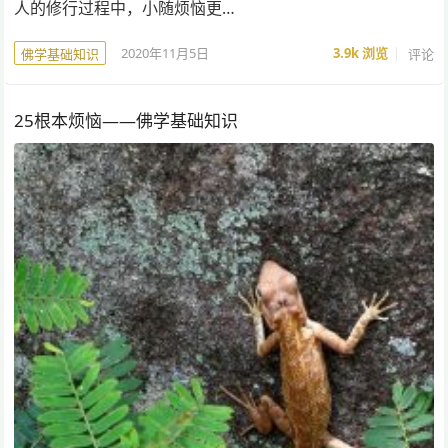
人的修行过程中，小随烦恼更…
2020年11月5日
3.9k
浏览
评论
佛学基础知识
25根本烦恼——佛学基础知识