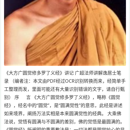
《大方广圆觉修多罗了义经》讲记 广超法师讲解逸居士笔
录 （编者注：本文由PDF经过OCR识别转换而来，经简单手
工整理而发，里面可能还有大量识别错误的文字，请自行甄
别） 序 言 《大方广圆觉修多罗了义经》，略称《圆觉
经》，经名中的“圆觉”，是“圆满觉性”的意思，此经是讲述
如来境界，阐扬万法实相是本来圆满觉性的经典。 大乘佛
法说，觉悟有圆满与不圆满的差别，佛的觉悟是最圆满的。
《圆觉经》所阐明的重要教法是：一切法都是圆觉妙心的显