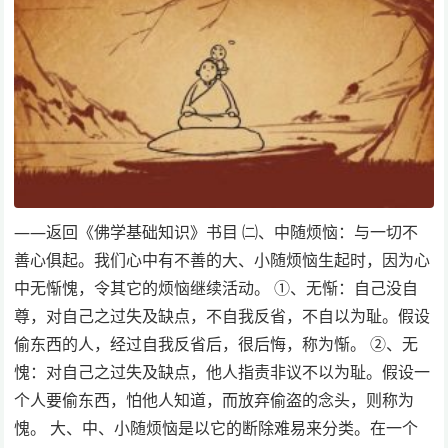
——返回《佛学基础知识》书目 ㈡、中随烦恼：与一切不
善心俱起。我们心中有不善的大、小随烦恼生起时，因为心
中无惭愧，令其它的烦恼继续活动。 ①、无惭：自己没自
尊，对自己之过失及缺点，不自我反省，不自以为耻。假设
偷东西的人，经过自我反省后，很后悔，称为惭。 ②、无
愧：对自己之过失及缺点，他人指责非议不以为耻。假设一
个人要偷东西，怕他人知道，而放弃偷盗的念头，则称为
愧。 大、中、小随烦恼是以它的断除难易来分类。在一个