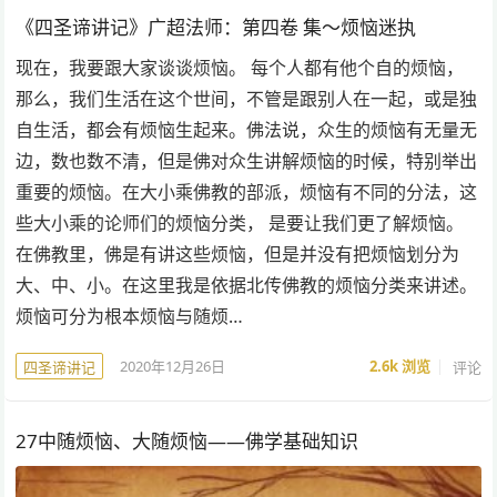
《四圣谛讲记》广超法师：第四卷 集～烦恼迷执
现在，我要跟大家谈谈烦恼。 每个人都有他个自的烦恼，
那么，我们生活在这个世间，不管是跟别人在一起，或是独
自生活，都会有烦恼生起来。佛法说，众生的烦恼有无量无
边，数也数不清，但是佛对众生讲解烦恼的时候，特别举出
重要的烦恼。在大小乘佛教的部派，烦恼有不同的分法，这
些大小乘的论师们的烦恼分类， 是要让我们更了解烦恼。
在佛教里，佛是有讲这些烦恼，但是并没有把烦恼划分为
大、中、小。在这里我是依据北传佛教的烦恼分类来讲述。
烦恼可分为根本烦恼与随烦…
2020年12月26日
2.6k
浏览
评论
四圣谛讲记
27中随烦恼、大随烦恼——佛学基础知识