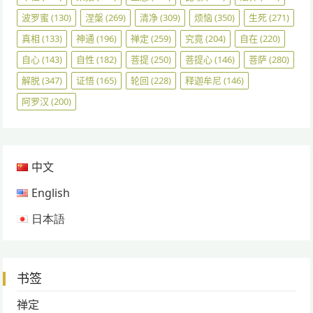
波罗蜜
(130)
涅槃
(269)
清净
(309)
烦恼
(350)
生死
(271)
真相
(133)
神通
(196)
禅定
(259)
究竟
(204)
自在
(220)
自心
(143)
自性
(182)
菩提
(250)
菩提心
(146)
菩萨
(280)
解脱
(347)
证悟
(165)
轮回
(228)
释迦牟尼
(146)
阿罗汉
(200)
中文
English
日本語
书签
禅定