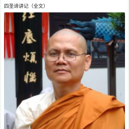
四圣谛讲记（全文）