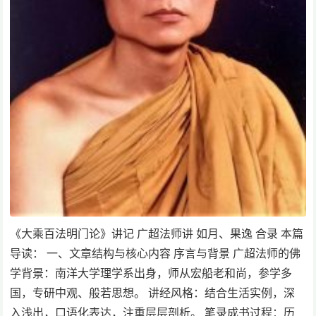
《大乘百法明门论》讲记 广超法师讲 如月、果逸 合录 本篇
导读： 一、文章结构与核心内容 序言与背景 广超法师的佛
学背景：南洋大学理学系出身，师从宏船老和尚，参学多
国，专研中观、般若思想。 讲经风格：结合生活实例，深
入浅出，口语化表达，注重层层剖析。 笔录成书过程：历