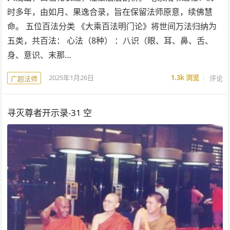
时多年，由如月、果逸合录，旨在保留法师原意，续佛慧
命。 五位百法分类 《大乘百法明门论》将世间万法归纳为
五类，共百法： 心法（8种） ：八识（眼、耳、鼻、舌、
身、意识、末那…
2025年1月26日
1.3k
浏览
评论
广超法师
寻灭尊者开示录-31 空