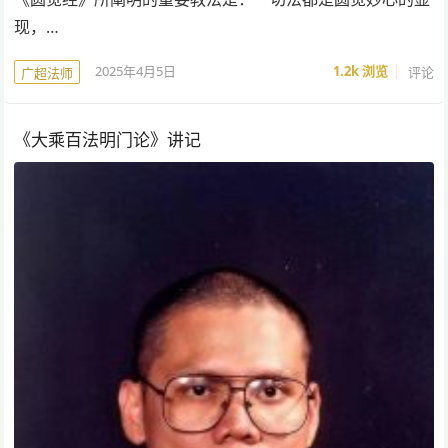
现，…
2025年4月5日
1.2k
浏览
评论
广超法师
《大乘百法明门论》讲记