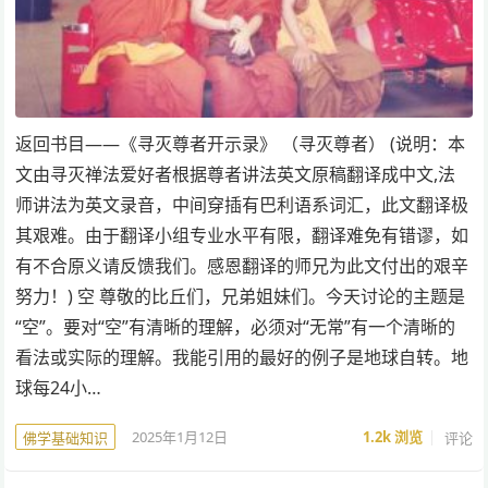
返回书目——《寻灭尊者开示录》 （寻灭尊者） (说明：本
文由寻灭禅法爱好者根据尊者讲法英文原稿翻译成中文,法
师讲法为英文录音，中间穿插有巴利语系词汇，此文翻译极
其艰难。由于翻译小组专业水平有限，翻译难免有错谬，如
有不合原义请反馈我们。感恩翻译的师兄为此文付出的艰辛
努力！) 空 尊敬的比丘们，兄弟姐妹们。今天讨论的主题是
“空”。要对“空”有清晰的理解，必须对“无常”有一个清晰的
看法或实际的理解。我能引用的最好的例子是地球自转。地
球每24小…
2025年1月12日
1.2k
浏览
评论
佛学基础知识