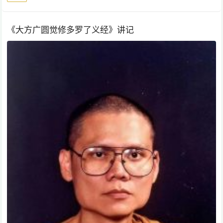
《大方广圆觉修多罗了义经》讲记