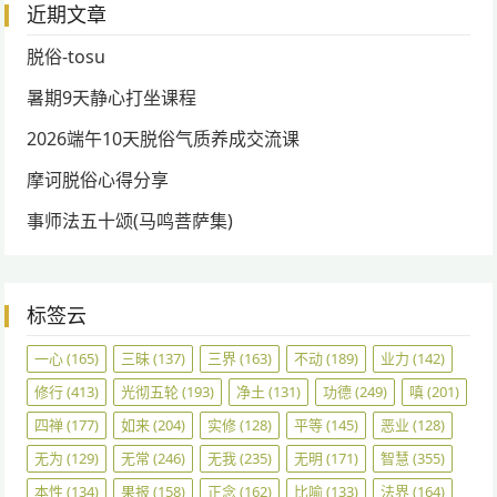
近期文章
脱俗-tosu
暑期9天静心打坐课程
2026端午10天脱俗气质养成交流课
摩诃脱俗心得分享
事师法五十颂(马鸣菩萨集)
标签云
一心
(165)
三昧
(137)
三界
(163)
不动
(189)
业力
(142)
修行
(413)
光彻五轮
(193)
净土
(131)
功德
(249)
嗔
(201)
四禅
(177)
如来
(204)
实修
(128)
平等
(145)
恶业
(128)
无为
(129)
无常
(246)
无我
(235)
无明
(171)
智慧
(355)
本性
(134)
果报
(158)
正念
(162)
比喻
(133)
法界
(164)