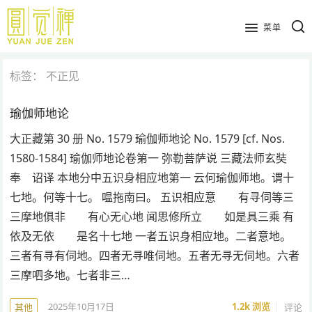
跳
到
菜单
主
要
标签：
不正见
内
容
瑜伽师地论
大正藏第 30 册 No. 1579 瑜伽师地论 No. 1579 [cf. Nos.
1580-1584] 瑜伽师地论卷第一 弥勒菩萨说 三藏法师玄奘
奉 诏译 本地分中五识身相应地第一 云何瑜伽师地。谓十
七地。何等十七。 嗢拖南曰。 五识相应意 有寻伺等三
三摩地俱非 有心无心地 闻思修所立 如是具三乘 有
依及无依 是名十七地 一者五识身相应地。二者意地。
三者有寻有伺地。四者无寻唯伺地。五者无寻无伺地。六者
三摩呬多地。七者非三…
2025年10月17日
1.2k
浏览
评论
其他