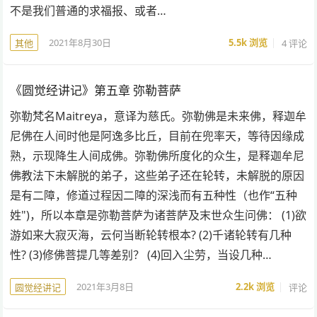
不是我们普通的求福报、或者…
2021年8月30日
5.5k
浏览
4 评论
其他
《圆觉经讲记》第五章 弥勒菩萨
弥勒梵名Maitreya，意译为慈氏。弥勒佛是未来佛，释迦牟
尼佛在人间时他是阿逸多比丘，目前在兜率天，等待因缘成
熟，示现降生人间成佛。弥勒佛所度化的众生，是释迦牟尼
佛教法下未解脱的弟子，这些弟子还在轮转，未解脱的原因
是有二障，修道过程因二障的深浅而有五种性（也作“五种
姓")，所以本章是弥勒菩萨为诸菩萨及末世众生问佛： (1)欲
游如来大寂灭海，云何当断轮转根本? (2)千诸轮转有几种
性? (3)修佛菩提几等差别？ (4)回入尘劳，当设几种…
2021年3月8日
2.2k
浏览
评论
圆觉经讲记