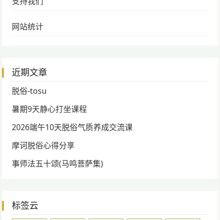
支持我们
网站统计
近期文章
脱俗-tosu
暑期9天静心打坐课程
2026端午10天脱俗气质养成交流课
摩诃脱俗心得分享
事师法五十颂(马鸣菩萨集)
标签云