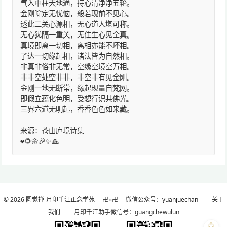
气入中柱天地通，持心清净净五轮。
金刚喻定无忧恼，般若现前不见心。
透此二关心源相，无心道人堪可称。
无心犹隔一重关，无住生心见全真。
真境即离一切相，离相亦能不坏相。
了达一切缘起相，诸法皆为自然相。
非真非俗非无常，空缘空境空万相。
非非空处空非非，非空非有见金刚。
金刚一地无断常，缘起现量自梵网。
即假立蕴化色明，受想行识共佛光。
三界六道无明起，香香色色如来藏。
来源：苍山庐境诗集
❤️🌻🌼🎉✨🙏
© 2026
圆觉禅-月印千江正念学苑
卍○卍
微信公众号：yuanjuechan
关于
我们
月印千江助手微信号：guangchewulun