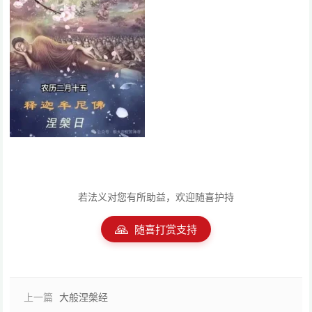
若法义对您有所助益，欢迎随喜护持
🙏
随喜打赏支持
上一篇
大般涅槃经