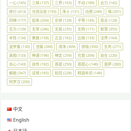
一心
(165)
三昧
(137)
三界
(163)
不动
(189)
业力
(142)
修行
(413)
光彻五轮
(193)
净土
(131)
功德
(249)
嗔
(201)
四禅
(177)
如来
(204)
实修
(128)
平等
(145)
恶业
(128)
无为
(129)
无常
(246)
无我
(235)
无明
(171)
智慧
(355)
本性
(134)
果报
(158)
正念
(162)
比喻
(133)
法界
(164)
波罗蜜
(130)
涅槃
(269)
清净
(309)
烦恼
(350)
生死
(271)
真相
(133)
神通
(196)
禅定
(259)
究竟
(204)
自在
(220)
自心
(143)
自性
(182)
菩提
(250)
菩提心
(146)
菩萨
(280)
解脱
(347)
证悟
(165)
轮回
(228)
释迦牟尼
(146)
阿罗汉
(200)
中文
English
日本語