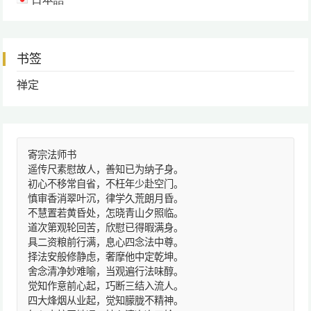
书签
禅定
寄宗法师书
遥传尺素慰故人，善知已为纳子身。
初心不移常自省，不枉年少赴空门。
慎审香消翠叶沉，律学久荒朗月昏。
不慧置若黄昏处，怎晓青山夕照临。
道次第观轮回苦，欣慰已得暇满身。
具二资粮前行满，息心四念法中尊。
择法安般修静虑，奢摩他中定乾坤。
舍念清净妙难喻，当观遍行法味醇。
觉知作意前心起，巧断三结入流人。
四大烽烟从业起，觉知朦胧不精神。