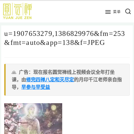
跳
到
菜单
主
要
u=1907653279,1386829976&fm=253
内
容
&fmt=auto&app=138&f=JPEG
广告：现在报名圆觉禅线上视频会议全年打坐
课，由
修完四禅八定和灭尽定
的月印千江老师亲自指
导，
早参与早受益