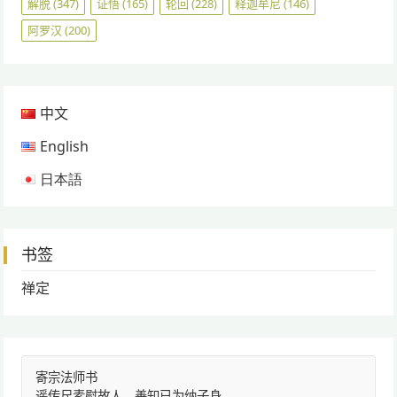
解脱
(347)
证悟
(165)
轮回
(228)
释迦牟尼
(146)
阿罗汉
(200)
中文
English
日本語
书签
禅定
寄宗法师书
遥传尺素慰故人，善知已为纳子身。