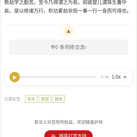
数劫学之勤苦。至今乃得谓之为易。如彼婴儿谓珠生囊中
矣。是以修诸万行。积功累劫非但一事一行一身而可得也。
🧘
💬
0
条同修交流
›
▶
0.0%
文章标签：
性命
菩提
静坐
若法义对您有所助益，欢迎随喜护持
🙏
随喜打赏支持