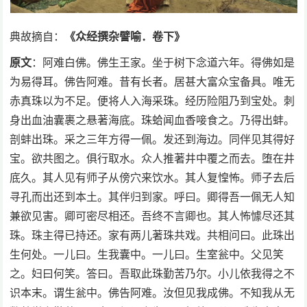
典故摘自：
《众经撰杂譬喻．卷下》
原文
：阿难白佛。佛生王家。坐于树下念道六年。得佛如是
为易得耳。佛告阿难。昔有长者。居甚大富众宝备具。唯无
赤真珠以为不足。便将人入海采珠。经历险阻乃到宝处。刺
身出血油囊裹之悬著海底。珠蛤闻血香唼食之。乃得出蚌。
剖蚌出珠。采之三年方得一佩。发还到海边。同伴见其得好
宝。欲共图之。俱行取水。众人推著井中覆之而去。堕在井
底久。其人见有师子从傍穴来饮水。其人复惶怖。师子去后
寻孔而出还到本土。其伴归到家。呼曰。卿得吾一佩无人知
兼欲见害。卿可密尽相还。吾终不言卿也。其人怖懅尽还其
珠。珠主得已持还。家有两儿著珠共戏。共相问曰。此珠出
生何处。一儿曰。生我囊中。一儿曰。生室瓮中。父见笑
之。妇曰何笑。答曰。吾取此珠勤苦乃尔。小儿依我得之不
识本末。谓生瓮中。佛告阿难。汝但见我成佛。不知我从无