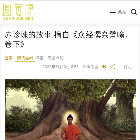
跳
到
菜单
主
要
赤珍珠的故事.摘自《众经撰杂譬喻．
内
容
卷下》
佛法基础
作者：
光彻五轮
首页
>
2022年6月10日
8:58
2.1k
浏览
评论