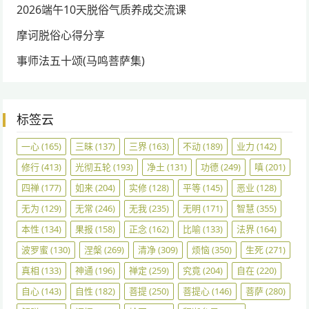
2026端午10天脱俗气质养成交流课
摩诃脱俗心得分享
事师法五十颂(马鸣菩萨集)
标签云
一心
(165)
三昧
(137)
三界
(163)
不动
(189)
业力
(142)
修行
(413)
光彻五轮
(193)
净土
(131)
功德
(249)
嗔
(201)
四禅
(177)
如来
(204)
实修
(128)
平等
(145)
恶业
(128)
无为
(129)
无常
(246)
无我
(235)
无明
(171)
智慧
(355)
本性
(134)
果报
(158)
正念
(162)
比喻
(133)
法界
(164)
波罗蜜
(130)
涅槃
(269)
清净
(309)
烦恼
(350)
生死
(271)
真相
(133)
神通
(196)
禅定
(259)
究竟
(204)
自在
(220)
自心
(143)
自性
(182)
菩提
(250)
菩提心
(146)
菩萨
(280)