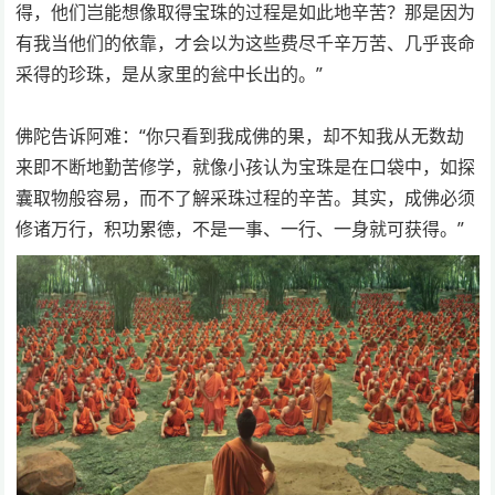
得，他们岂能想像取得宝珠的过程是如此地辛苦？那是因为
有我当他们的依靠，才会以为这些费尽千辛万苦、几乎丧命
采得的珍珠，是从家里的瓮中长出的。”
佛陀告诉阿难：“你只看到我成佛的果，却不知我从无数劫
来即不断地勤苦修学，就像小孩认为宝珠是在口袋中，如探
囊取物般容易，而不了解采珠过程的辛苦。其实，成佛必须
修诸万行，积功累德，不是一事、一行、一身就可获得。”