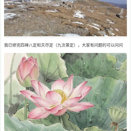
我已修完四禅八定和灭尽定（九次第定），大家有问题的可以问问