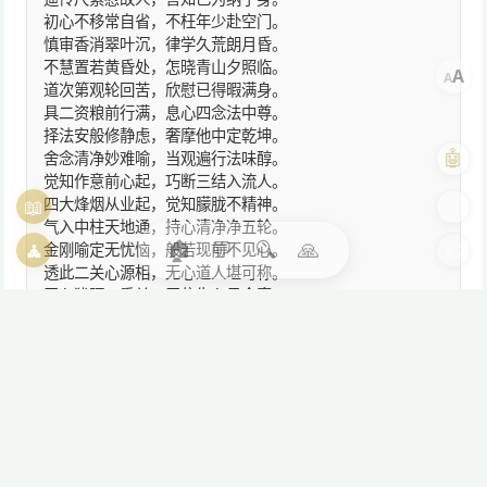
初心不移常自省，不枉年少赴空门。
慎审香消翠叶沉，律学久荒朗月昏。
不慧置若黄昏处，怎晓青山夕照临。
A
A
道次第观轮回苦，欣慰已得暇满身。
具二资粮前行满，息心四念法中尊。
择法安般修静虑，奢摩他中定乾坤。
🤖
舍念清净妙难喻，当观遍行法味醇。
觉知作意前心起，巧断三结入流人。
📖
🎨
四大烽烟从业起，觉知朦胧不精神。
气入中柱天地通，持心清净净五轮。
🏠
💬
🔍
🙏
🧘
🌓
金刚喻定无忧恼，般若现前不见心。
透此二关心源相，无心道人堪可称。
无心犹隔一重关，无住生心见全真。
真境即离一切相，离相亦能不坏相。
了达一切缘起相，诸法皆为自然相。
非真非俗非无常，空缘空境空万相。
非非空处空非非，非空非有见金刚。
金刚一地无断常，缘起现量自梵网。
即假立蕴化色明，受想行识共佛光。
三界六道无明起，香香色色如来藏。