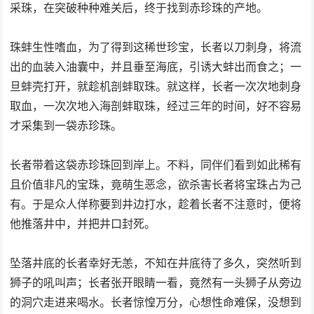
采珠，在突破种种难关后，终于找到赤珍珠的产地。
珠蚌生性嗜血，为了得到这稀世珍宝，长者以刀刺身，将流
出的血装入油囊中，并且垂至海底，引诱大蚌出而食之；一
旦蚌壳打开，就趁机剖蚌取珠。就这样，长者一次次地刺身
取血，一次次地入海剖蚌取珠，经过三年的时间，好不容易
才采集到一袋赤珍珠。
长者带着这袋赤珍珠回到岸上。不料，同伴们看到如此稀有
且价值非凡的宝珠，竟萌生恶念，欲杀害长者将宝珠占为己
有。于是众人佯称要到井边打水，趁着长者不注意时，便将
他推落井中，并把井口封死。
坠落井底的长者幸好无恙，不知在井底待了多久，突然听到
狮子的吼叫声；长者张开眼睛一看，竟然有一头狮子从旁边
的洞穴走进来喝水。长者惊惶万分，心想性命难保，没想到