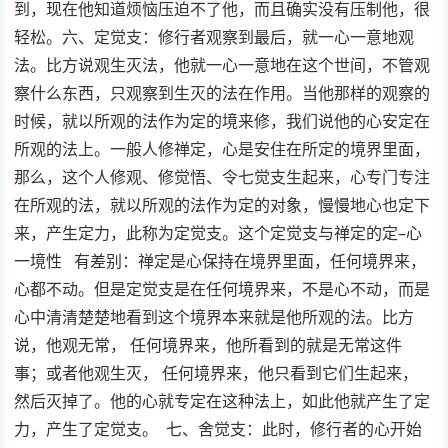
到，现在他知道烦恼压迫不了他，而且确实没有压制他，很
轻松。六、定觉支：修行者观察到最后，就一心一意地观
法。比方说观生灭法，他就一心一意地在这个世间，不管观
察什么东西，只观察到生灭的法在作用。当他那样的观察的
时候，就以所观的法作为定的境来修，我们说他的心安定在
所观的法上。一般人修禅定，心是安住在所定的境界里面，
那么，这个人修观、修觉悟、令七觉支生起来，心专门专注
在所观的法，就以所观的法作为定的对象，慢慢地心也定下
来，产生定力，此称为定觉支。这个定觉支与禅定的定–心
一境性 有差别：禅定是心保持在境界里面，任何境界来，
心都不动。但是定觉支是在任何境界来，不是心不动，而是
心中清清楚楚地看到这个境界本来就是他所观的法。比方
说，他观无常， 任何境界来，他所看到的就是无常这件
事；或者他观生灭， 任何境界来，他只看到它们生起来，
然后灭掉了。他的心就专定在这种法上，如此他就产生了定
力，产生了定觉支。 七、舍觉支：此时，修行者的心开始