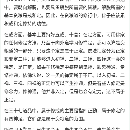
中，要朝向解脱，也要具备解脱所需要的资粮。解脱所需的
基本资粮是戒和定。因此，在资粮道的修行中，佛子应该累
积戒和定修持的功德。
在戒方面，基本上要持好五戒、十善；在定方面，可用佛家
的任何修定方法，乃至于向外道学习修禅定，都可以算是资
粮道的一部分，只要这个定是属于正定。佛法把定分为正定
和邪定二种：即能够进入初禅、二禅、三禅、四禅这一类的
禅定，是正定；如果在修禅定中感应到鬼神，跟鬼神通，专
修神通，依佛法说，这一类的禅定属于不正。以入初禅、二
禅、三禅、四禅的正定也可以产生神通，但是有些人修定是
修念力，修神通，他并非入定，但是也会有定力，这不属于
正定。
在三十七道品中，属于修戒的主要是指四正勤，属于修定的
有四神足，它们都是属于资粮道的范围。
所谓四正勤是：已生恶令灭、未生恶令不生、未生善令生、