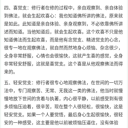
四、喜觉支：修行者在修的过程中，亲自观察到、亲自体验
到佛法，就会生起欢喜心：我也知道佛所讲的佛法，原来就
是如此。此知道是亲自体验、亲身观察到，不必依靠佛所讲
述而知道。当他知道后，就会生起欢喜。这个欢喜不只是他
知道佛法而生起欢喜，而是他有念觉支、精进觉支的心念，
很专一地在观察佛法，就自然而然地身心烦恼、杂念很少，
全身非常舒服，心情也会很愉快，这就产生喜的感觉，全身
非常轻安舒服，这就是喜觉支。这个喜是从他观察佛法而得
来的。
五、轻安觉支：修行者很专心地观察佛法，在世间的一切万
法中，专门观察苦、无常、无我这一类的佛法，他当时就慢
慢地放下世间的贪着与执著，内心很平静，以前感受到有很
多烦恼压迫着，很辛苦，现在整个人很轻松，很愉快，这是
轻安觉支。如果一个人要觉悟，最后身心生起很愉快，很轻
安的一种感受，这主要是他以前被烦恼压逼住，没有体验