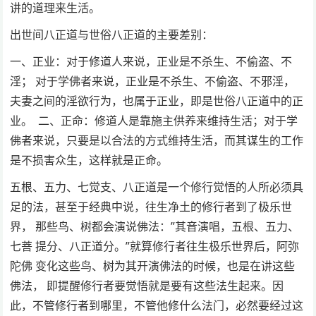
讲的道理来生活。
出世间八正道与世俗八正道的主要差别：
一、正业：对于修道人来说，正业是不杀生、不偷盗、不
淫； 对于学佛者来说，正业是不杀生、不偷盗、不邪淫，
夫妻之间的淫欲行为，也属于正业，即是世俗八正道中的正
业。 二、正命：修道人是靠施主供养来维持生活；对于学
佛者来说，只要是以合法的方式维持生活，而其谋生的工作
是不损害众生，这样就是正命。
五根、五力、七觉支、八正道是一个修行觉悟的人所必须具
足的法，甚至于经典中说，往生净土的修行者到了极乐世
界， 那些鸟、树都会演说佛法：”其音演唱，五根、五力、
七菩 提分、八正道分。”就算修行者往生极乐世界后，阿弥
陀佛 变化这些鸟、树为其开演佛法的时候，也是在讲这些
佛法， 即提醒修行者要觉悟就是要有这些法生起来。因
此，不管修行者到哪里，不管他修什么法门，必然要经过这