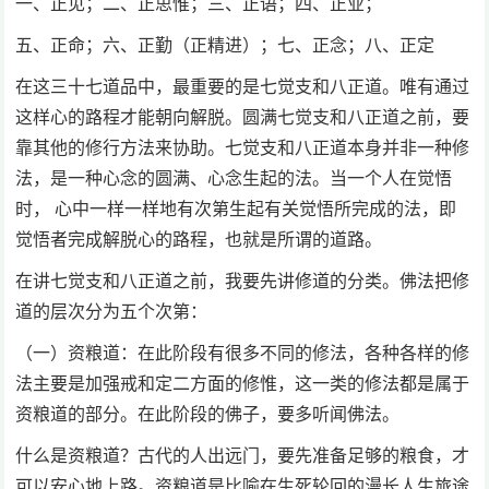
一、正见；二、正思惟；三、正语；四、正业；
五、正命；六、正勤（正精进）；七、正念；八、正定
在这三十七道品中，最重要的是七觉支和八正道。唯有通过
这样心的路程才能朝向解脱。圆满七觉支和八正道之前，要
靠其他的修行方法来协助。七觉支和八正道本身并非一种修
法，是一种心念的圆满、心念生起的法。当一个人在觉悟
时， 心中一样一样地有次第生起有关觉悟所完成的法，即
觉悟者完成解脱心的路程，也就是所谓的道路。
在讲七觉支和八正道之前，我要先讲修道的分类。佛法把修
道的层次分为五个次第：
（一）资粮道：在此阶段有很多不同的修法，各种各样的修
法主要是加强戒和定二方面的修惟，这一类的修法都是属于
资粮道的部分。在此阶段的佛子，要多听闻佛法。
什么是资粮道？古代的人出远门，要先准备足够的粮食，才
可以安心地上路。资粮道是比喻在生死轮回的漫长人生旅途