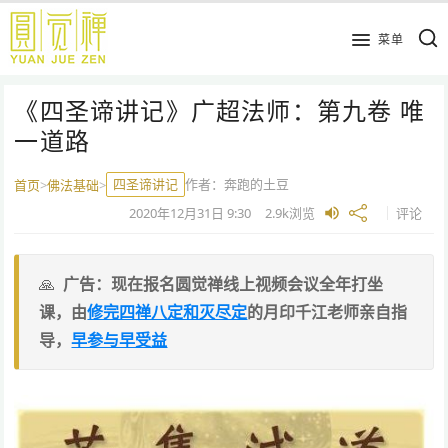
跳
到
菜单
主
要
《四圣谛讲记》广超法师：第九卷 唯
内
容
一道路
四圣谛讲记
作者：
奔跑的土豆
首页
>
佛法基础
>
2020年12月31日
9:30
2.9k
浏览
评论
广告：现在报名圆觉禅线上视频会议全年打坐
课，由
修完四禅八定和灭尽定
的月印千江老师亲自指
导，
早参与早受益