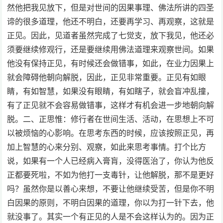
然他把我见放下，但是对世间的因果事理、佛法所讲的四圣
谛的很多道理，他还不明白，还要再学习、再观察，这就是
正见。因此，见道者虽然完成了七觉支，放下我见，他还必
须要继续修观行，还是要继续用佛法道理来观察世间。如果
他没有保持正见，有时候还会做错事，如此，在业力因果上
就会障碍他朝向解脱，因此，正见非常重要。正见有如眼
睛，有如智慧，如果没有眼睛，有如瞎子，就会盲冲乱撞，
有了正见就不会容易做错事，这样才有机会进一步地朝向解
脱。二、正思惟：修行者在世间生活、活动，在思想上不可
以被烦恼的心影响。在思考东西的时候，应该按照正见，再
加上智慧的心来分别、观察，如此来思考事情。打个比方
说，如果有一个人已经病入膏肓，没得医治了，你认为他反
正都要死啦，不如为他打一支毒针，让他解脱，那不是更好
吗？虽然你是以善心来想，不要让他继续受苦，但是你不明
白因果的原则，不明白因果的道理，你以为打一针下去，他
就没事了。其实一个有正见的人是不会这样认为的。因为正