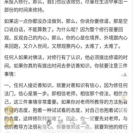
来投入修行，那么，我们也应该效仿，尽量在生活中拿出一
部份的时间来修持。
如果这一点你都没办法做到，那么，你说你要修道，那是空
口说白话，不能算数了。为什么呢？因为整个修行是要回
观、反观自己的内心，那么，你的心是在境界、外境跟内心
来回跑，又介入世间，又想观察内心，太难了，太难了。
任何人如果对佛法，对修行有了认识，他必须拨出修道的时
间。如果你真的有拨出时间去参访善知识，你就要注意三件
事情：
A
A
一、任何人接近善知识，就要对善知识有信心，因为修任何
法门，信心是第一步。即相信老师，相信那个修法，相信自
🤖
己，这三件事情非常重要。如果你对老师所教导的方法抱着
怀疑的态度，抱着一种试试看的态度，对自己也抱着试试看
📖
🎨
的态度，这样修就特别难了。因此，你一定要先对老师，与
🏠
💬
🔍
🙏
🧘
🌓
他的教导方法很有信心。你要做到这一点，就要到他的修行