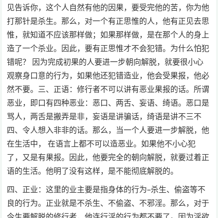
见告诉你，这个人自然有他的因果，要受完他的苦，你为他
打那针是杀生。那么，对一个有正思惟的人，他有正见去思
惟，就知道不应该那样做；如果那样做，是在那个人的身上
造了一个杀业。因此，要有正思惟才不会犯错。为什么怕犯
错呢？ 因为完成初果的人要进一步朝向解脱，就要很小心
观察身口意的行为，如果他还犯错造业，他会受果报，他必
然不要。三、正语：修行者不可以讲有恶业果报的话。所谓
恶业，即口有四种恶业：恶口、两舌、妄语、绮语。恶口是
骂人，两舌是搬弄是非，妄语是讲骗话，绮语是讲不三不
四、令人想入非非的话。那么，当一个人要进一步解脱，他
在生活中， 在语言上都不可以造恶业。如果他不小心犯
了，又是有果报。因此，他要完全的朝向解脱，就要过着正
语的生活。他明了没有这样，是不能彻底解脱的。
四、正业：这里的业主要是指身体的行为–杀生、偷盗等不
良的行为。正业就是不杀生、不偷盗、不邪淫。那么，对于
今生要解脱的修行者，他连行淫的行为都不要了。因为淫欲