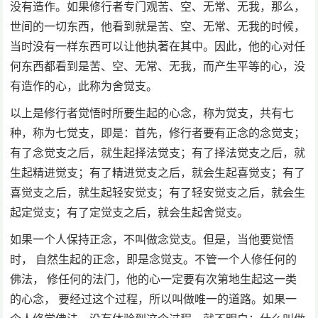
没有造作。如果修行者专门观苦、空、无常、无我，那么，
世间的一切东西，他看到就是苦、空、无常、无我的时候，
当时没有一样东西可以让他执著在其中。因此，他的心对任
何东西都看到是苦、空、无常、无我，而产生平等的心，没
有造作的心，此称为舍觉支。
以上是修行者觉悟时所要生起的心念，称为觉支，共有七
种，称为七觉支，即是：首先，修行者要有正念的念觉支；
有了念觉支之后，就生起择法觉支；有了择法觉支之后，就
生起精进觉支；有了精进觉支之后，就会生起喜觉支；有了
喜觉支之后，就生起轻安觉支；有了轻安觉支之后，就会生
起定觉支；有了定觉支之后，就会生起舍觉支。
如果一个人保持正念，不叫做念觉支。但是，当他要觉悟
时， 自然生起的正念，即是念觉支。不管一个人修任何的
佛法， 修任何的法门，他的心一定要有次第地生起这一类
的心念， 要经过这个过程，所以叫做唯一的道路。如果一