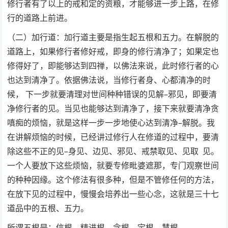
修行者有了以上的戒和定的资粮，才能够进一步上路，在修
行的道路上前进。
（二）加行道：加行道主要是指生起五根和五力。在解脱的
道路上，如果修行者修好戒，即身的修行清净了；如果定也
修得好了，即能够达到四禅，以佛法来说，此时修行者的心
也达到清净了。依据佛法说，当修行者身、心都清净的时
候， 下一步就要清理对世间种种错误的见解–邪见，即要清
净修行者的见。当见也能够达到清净了，接下来就要清净贪
嗔痴的烦恼，就是这样一步一步地使心达到清净–解脱。我
在讲解烦恼的时候，已经讲过修行人在修道的过程中，要清
除这些不正的见–身见、边见、邪见、戒禁取见、见取 见。
一个人要放下这些烦恼，就要专修毗婆遮那，专门观察世间
的种种因缘。这个修法有很多种，但是不管修任何的方法，
在放下见的过程中，慢慢会培养出一些心念，这就是三十七
道品中的五根、五力。
所谓五根是：信根、精进根、念根、定根、慧根。