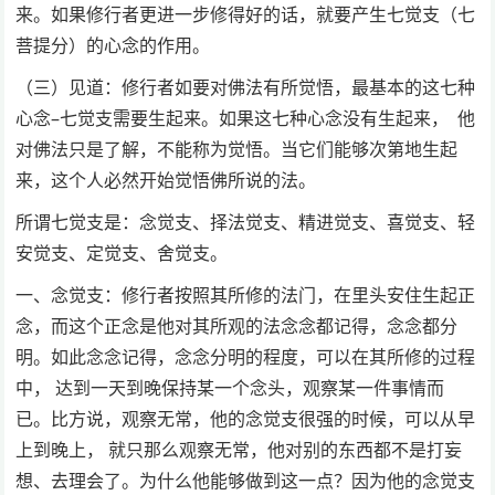
来。如果修行者更进一步修得好的话，就要产生七觉支（七
菩提分）的心念的作用。
（三）见道：修行者如要对佛法有所觉悟，最基本的这七种
心念–七觉支需要生起来。如果这七种心念没有生起来， 他
对佛法只是了解，不能称为觉悟。当它们能够次第地生起
来，这个人必然开始觉悟佛所说的法。
所谓七觉支是：念觉支、择法觉支、精进觉支、喜觉支、轻
安觉支、定觉支、舍觉支。
一、念觉支：修行者按照其所修的法门，在里头安住生起正
念，而这个正念是他对其所观的法念念都记得，念念都分
明。如此念念记得，念念分明的程度，可以在其所修的过程
中， 达到一天到晚保持某一个念头，观察某一件事情而
已。比方说，观察无常，他的念觉支很强的时候，可以从早
上到晚上， 就只那么观察无常，他对别的东西都不是打妄
想、去理会了。为什么他能够做到这一点？因为他的念觉支