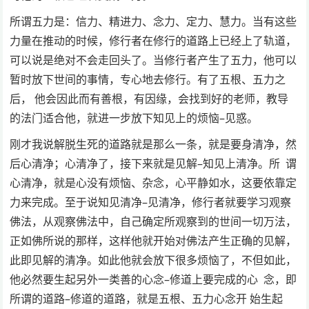
所谓五力是：信力、精进力、念力、定力、慧力。当有这些
力量在推动的时候，修行者在修行的道路上已经上了轨道，
可以说是绝对不会走回头了。当修行者产生了五力，他可以
暂时放下世间的事情，专心地去修行。有了五根、五力之
后， 他会因此而有善根，有因缘，会找到好的老师，教导
的法门适合他，就进一步放下知见上的烦恼–见惑。
刚才我说解脱生死的道路就是那么一条，就是要身清净，然
后心清净；心清净了，接下来就是见解–知见上清净。所 谓
心清净，就是心没有烦恼、杂念，心平静如水，这要依靠定
力来完成。至于说知见清净–见清净，修行者就要学习观察
佛法，从观察佛法中，自己确定所观察到的世间一切万法，
正如佛所说的那样，这样他就开始对佛法产生正确的见解，
此即见解的清净。如此他就会放下很多烦恼了，不但如此，
他必然要生起另外一类善的心念–修道上要完成的心 念，即
所谓的道路–修道的道路，就是五根、五力心念开 始生起