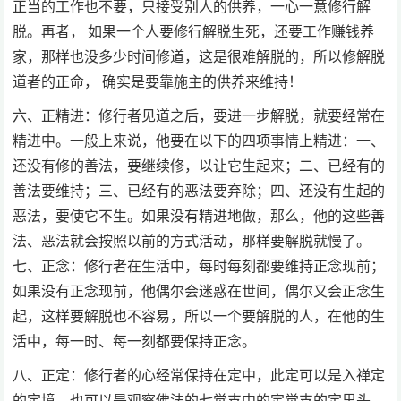
正当的工作也不要，只接受别人的供养，一心一意修行解
脱。再者， 如果一个人要修行解脱生死，还要工作赚钱养
家，那样也没多少时间修道，这是很难解脱的，所以修解脱
道者的正命， 确实是要靠施主的供养来维持！
六、正精进：修行者见道之后，要进一步解脱，就要经常在
精进中。一般上来说，他要在以下的四项事情上精进：一、
还没有修的善法，要继续修，以让它生起来；二、已经有的
善法要维持；三、已经有的恶法要弃除；四、还没有生起的
恶法，要使它不生。如果没有精进地做，那么，他的这些善
法、恶法就会按照以前的方式活动，那样要解脱就慢了。
七、正念：修行者在生活中，每时每刻都要维持正念现前；
如果没有正念现前，他偶尔会迷惑在世间，偶尔又会正念生
起，这样要解脱也不容易，所以一个要解脱的人，在他的生
活中，每一时、每一刻都要保持正念。
八、正定：修行者的心经常保持在定中，此定可以是入禅定
的定境，也可以是观察佛法的七觉支中的定觉支的定里头，