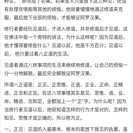
种见， 即完成了初果。初果圣人只是放下这三种见，还没
有处理贪嗔痴等其他的烦恼，他就要慢慢地通过修道来克
服，最后放下全部的烦恼，才能够证阿罗汉果。
修行者要经历见道后，才进入修道，并非修道后才见道，这
在佛法中是一个奇特的讲法，为什么这样呢？因为见道后，
他才懂得要修些什么？见道以前，他是千方百计；见道以
后， 他只要过着八正道的生活。
见道者通过八样事项的生活来继续地修道，让自己的烦恼一
分一分地解脱，最后完全解脱证阿罗汉果。
所谓八正道是：正见、正思惟、正语、正业、正命、正精
进、正念和正定。在这八项事情其实是见、思惟、语、业、
命、精进、念和定，全都加上一个”正”字。为什么呢？因为
当修行者见道以后，他就知道怎样的行为才是对的，怎样的
知见、思惟才是正确的，所以称为正。
一、正见：见道的人最基本、根本的是放下我见的执著，虽