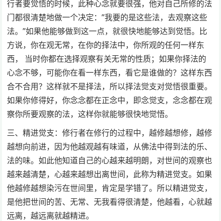
行者要觉悟的时候，此种心念就要很强，他对自己所修的法
门都很清楚地做一个决定：”我要的是这些法，去观察这些
法。”如果他能够做到这一点，就很快地能够达到觉悟。比
方说，你在观无常，在你的择法中，你所观的任何一样东
西， 当时你都在选择观察有关无常的性质；如果你择法的
心念不够，可能你在看一样东西，看它是谁做的？这样东西
合不合用？这样就不是择法，所以择法觉支对觉悟很重要。
如果你修得好，你念念都在正念中，即念觉支，念念都在观
察你所要观察的法，这样你就能够很快地觉悟。
三、精进觉支：修行者在修行的过程中，越修越想修，越修
越想向前进，因为他越观越有味道，从佛法中得到法的乐、
法的味。如此他知道自己的心越来越明朗，对世间的观察也
越来越清楚，心越来越想出离世间，此称为精进觉支。如果
他越修越想染污在世间里，肯定是学错了。所以精进觉支，
是他把世间的苦、无常、无我看得很清楚，他越看，心就越
远离，越远离就越精进。