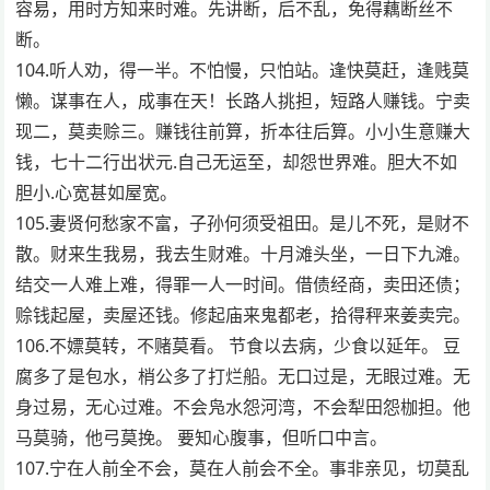
容易，用时方知来时难。先讲断，后不乱，免得藕断丝不
断。
104.听人劝，得一半。不怕慢，只怕站。逢快莫赶，逢贱莫
懒。谋事在人，成事在天！长路人挑担，短路人赚钱。宁卖
现二，莫卖赊三。赚钱往前算，折本往后算。小小生意赚大
钱，七十二行出状元.自己无运至，却怨世界难。胆大不如
胆小.心宽甚如屋宽。
105.妻贤何愁家不富，子孙何须受祖田。是儿不死，是财不
散。财来生我易，我去生财难。十月滩头坐，一日下九滩。
结交一人难上难，得罪一人一时间。借债经商，卖田还债；
赊钱起屋，卖屋还钱。修起庙来鬼都老，拾得秤来姜卖完。
106.不嫖莫转，不赌莫看。 节食以去病，少食以延年。 豆
腐多了是包水，梢公多了打烂船。无口过是，无眼过难。无
身过易，无心过难。不会凫水怨河湾，不会犁田怨枷担。他
马莫骑，他弓莫挽。 要知心腹事，但听口中言。
107.宁在人前全不会，莫在人前会不全。事非亲见，切莫乱