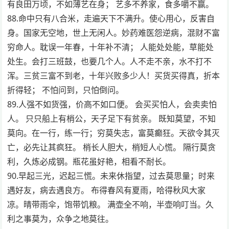
有良田万顷，不如薄艺在身； 艺多不养家，食多嚼不赢。
88.命中只有八合米，走遍天下不满升。使心用心，反害自
身。国家无空地，世上无闲人。妙药难医怨逆病，混财不富
穷命人。耽误一年春，十年补不清； 人能处处能，草能处
处生。会打三班鼓，也要几个人。人不走不亲，水不打不
浑。三贫三富不到老，十年兴败多少人！买货买得真，折本
折得轻； 不怕问到，只怕倒问。
89.人强不如货强，价高不如口便。 会买买怕人，会卖卖怕
人。 只只船上有梢公，天子足下有贫亲。 既知莫望，不知
莫向。在一行，练一行；穷莫失志，富莫癫狂。天欲令其灭
亡，必先让其疯狂。 梢长人胆大，梢短人心慌。 隔行莫贪
利，久炼必成钢。瓶花虽好艳，相看不耐长。
90.早起三光，迟起三慌。未来休指望，过去莫思量；时来
遇好友，病去遇良方。 布得春风有夏雨，哈得秋风大家
凉。晴带雨伞，饱带饥粮。 满壶全不响，半壶响叮当。久
利之事莫为，众争之地莫往。