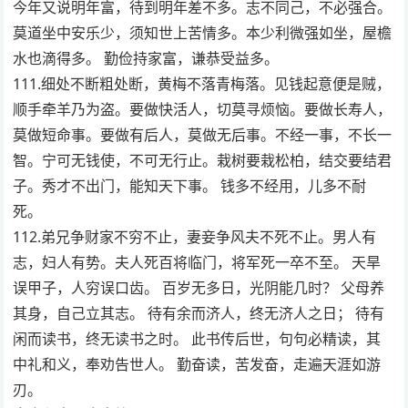
今年又说明年富，待到明年差不多。志不同己，不必强合。
莫道坐中安乐少，须知世上苦情多。本少利微强如坐，屋檐
水也滴得多。 勤俭持家富，谦恭受益多。
111.细处不断粗处断，黄梅不落青梅落。见钱起意便是贼，
顺手牵羊乃为盗。要做快活人，切莫寻烦恼。要做长寿人，
莫做短命事。要做有后人，莫做无后事。不经一事，不长一
智。宁可无钱使，不可无行止。栽树要栽松柏，结交要结君
子。秀才不出门，能知天下事。 钱多不经用，儿多不耐
死。
112.弟兄争财家不穷不止，妻妾争风夫不死不止。男人有
志，妇人有势。夫人死百将临门，将军死一卒不至。 天旱
误甲子，人穷误口齿。 百岁无多日，光阴能几时？ 父母养
其身，自己立其志。 待有余而济人，终无济人之日； 待有
闲而读书，终无读书之时。 此书传后世，句句必精读，其
中礼和义，奉劝告世人。 勤奋读，苦发奋，走遍天涯如游
刃。