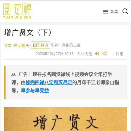
跳
到
菜单
主
要
增广贤文（下）
内
容
国学经典
作者：
奔跑的土豆
首页
>
世间善法
>
2020年10月27日
10:15
3.4k
浏览
评论
广告：现在报名圆觉禅线上视频会议全年打坐
课，由
修完四禅八定和灭尽定
的月印千江老师亲自指
导，
早参与早受益