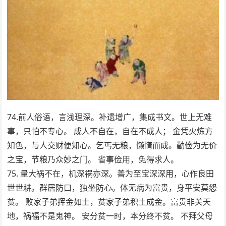
74.前人俗语，言浅理深。补遗增广，集成书文。世上无难
事，只怕不专心。 成人不自在，自在不成人； 金凭火炼方
知色，与人交财便知心。乞丐无粮，懒惰而成。勤俭为无价
之宝，节粮乃众妙之门。 省事俭用，免得求人。
75. 量大祸不在，机深祸亦深。善为至宝深深用，心作良田
世世耕。群居防口，独坐防心。体无病为富贵，身平安莫怨
贫。 败家子弟挥金如土，贫家子弟积土成金。富贵非关天
地，祸福不是鬼神。 安分贫一时，本分终不贫。 不拜父母