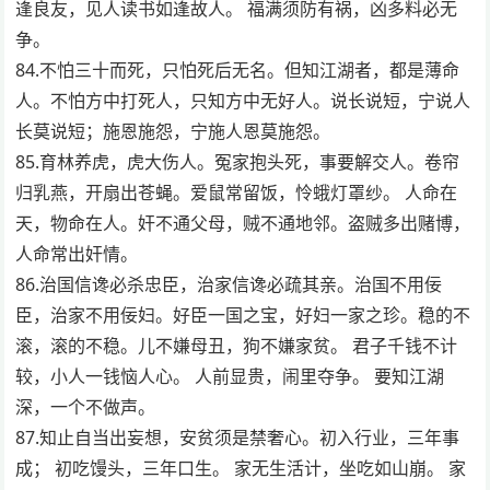
逢良友，见人读书如逢故人。 福满须防有祸，凶多料必无
争。
84.不怕三十而死，只怕死后无名。但知江湖者，都是薄命
人。不怕方中打死人，只知方中无好人。说长说短，宁说人
长莫说短；施恩施怨，宁施人恩莫施怨。
85.育林养虎，虎大伤人。冤家抱头死，事要解交人。卷帘
归乳燕，开扇出苍蝇。爱鼠常留饭，怜蛾灯罩纱。 人命在
天，物命在人。奸不通父母，贼不通地邻。盗贼多出赌博，
人命常出奸情。
86.治国信谗必杀忠臣，治家信谗必疏其亲。治国不用佞
臣，治家不用佞妇。好臣一国之宝，好妇一家之珍。稳的不
滚，滚的不稳。儿不嫌母丑，狗不嫌家贫。 君子千钱不计
较，小人一钱恼人心。 人前显贵，闹里夺争。 要知江湖
深，一个不做声。
87.知止自当出妄想，安贫须是禁奢心。初入行业，三年事
成； 初吃馒头，三年口生。 家无生活计，坐吃如山崩。 家