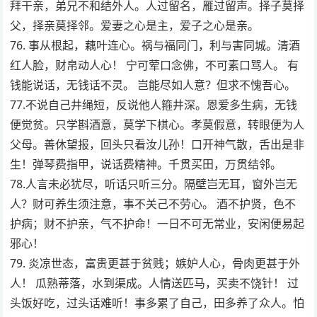
拜干亲，弟兄不和结外人。人过留名，雁过留声。择子莫择
父，择亲莫择邻。爱妻之心是主，爱子之心是亲。
76. 事从根起，藕叶连心。祸与福同门，利与害同城。清酒
红人脸，财帛动人心！ 宁可荤口念佛，不可素口骂人。 有
钱能说话，无钱话不灵。 岂能尽如人意？但求不愧吾心。
77.不说自己井绳短，反说他人箍井深。恩爱多生病，无钱
便觉贫。只学斟酒意，莫学下棋心。孝莫假意，转眼便为人
父母。善休望报，回头只看汝儿孙！口开神气散，舌出是非
生！弹琴费指甲，说话费精神。千贯买田，万贯结邻。
78.人言未必犹尽，听话只听三分。隔壁岂无耳，窗外岂无
人？财可养生须注意，事不关己不劳心。 酒不护贤，色不
护病；财不护亲，气不护命！一日不可无常业，安闲便易起
邪心！
79. 炎凉世态，富贵更甚于贫贱；嫉妒人心，骨肉更甚于外
人！ 瓜熟蒂落，水到渠成。人情送匹马，买卖不饶针！ 过
头饭好吃，过头话难听！事多累了自己，田多养了众人。怕