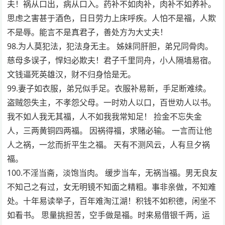
夫！祸从口出，病从口入。药补不如肉补，肉补不如养补。
思虑之害甚于酒色，日日劳力上床呼疾。人怕不是福，人欺
不是辱。能言不是真君子，善处方为大丈夫！
98.为人莫犯法，犯法身无主。 姊妹同肝胆，弟兄同骨肉。
慈母多误子，悍妇必欺夫！君子千里同舟，小人隔墙易宿。
文钱逼死英雄汉，财不归身恰是无。
99.妻子如衣服，弟兄似手足。衣服补易新，手足断难续。
盗贼怨失主，不孝怨父母。一时劝人以口，百世劝人以书。
我不如人我无其福，人不如我我常知足！ 捡金不忘失金
人，三两黄铜四两福。 因祸得福，求赌必输。 一言而让他
人之祸，一忿而折平生之福。 天有不测风云，人有旦夕祸
福。
100.不淫当斋，淡饱当肉。 缓步当车，无祸当福。男无良友
不知己之有过，女无明镜不知面之精粗。事非亲做，不知难
处。十年易读举子，百年难淘江湖！积钱不如积德，闲坐不
如看书。 思量挑担苦，空手做是福。时来易借银千两，运