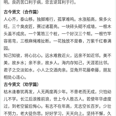
明。良药苦口利于病，忠言逆耳利于行。
古今贤文（合作篇）
人心齐，泰山移。独脚难行，孤掌难鸣。水涨船高，柴多火
旺。三个臭皮匠，赛过诸葛亮。一块砖头砌不成墙，一根木
头盖不成房。一个篱笆三个桩，一个好汉三个帮。一根竹竿
容易弯，三根麻绳难扯断。一花独放不是春，万紫千红春满
园。
知己知彼，将心比心。远水难救近火，远亲不如近邻。美不
美，故乡水；亲不亲，故乡人。海内存知己，天涯若比邻。
君子之交淡如水，小人之交酒肉亲。豆角开花藤牵藤，朋友
相处心连心。
古今贤文（劝学篇）
枯木逢春犹再发，人无两度再少年。不患老而无成，只怕幼
儿不学。长江后浪推前浪，世上今人胜古人。若使年华虚度
过，到老空留后悔心。有志不在年高，无志空长百岁。少壮
不努力，老大徒伤悲。好好学习，天天向上。坚持不懈，久