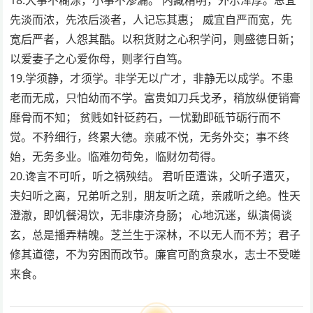
先淡而浓，先浓后淡者，人记忘其惠； 威宜自严而宽，先
宽后严者，人怨其酷。以积货财之心积学问，则盛德日新；
以爱妻子之心爱你母，则孝行自笃。
19.学须静，才须学。非学无以广才，非静无以成学。不患
老而无成，只怕幼而不学。富贵如刀兵戈矛，稍放纵便销膏
靡骨而不知； 贫贱如针砭药石，一忧勤即砥节砺行而不
觉。不矜细行，终累大德。亲戚不悦，无务外交；事不终
始，无务多业。临难勿苟免，临财勿苟得。
20.谗言不可听，听之祸殃结。 君听臣遭诛，父听子遭灭，
夫妇听之离，兄弟听之别，朋友听之疏，亲戚听之绝。性天
澄澈，即饥餐渴饮，无非康济身肠； 心地沉迷，纵演偈谈
玄，总是播弄精魄。芝兰生于深林，不以无人而不芳；君子
修其道德，不为穷困而改节。廉官可酌贪泉水，志士不受嗟
来食。