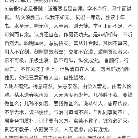
6.道吾好者是吾贼，道吾恶者是吉师。学不尚行，马牛而襟
裾。 结交须胜已，似我不如无。 同君一席话，胜读十年
书。水至清，则无鱼；人至察，则无徒。宁可正而不足，不
可斜而有余。认真还自在，作假费功夫。是非朝朝有，不听
自然无。聪明逞尽，惹祸招灾。富从升合起，贫因不算来。
用人不宜刻，刻则思效者去；交友不宜滥，滥则贡谀者来。
乐不可极，乐极生哀；欲不可纵，纵欲成灾。 言顾行，行
顾言。 不作风波于世上，但留清白在人间。 勿因群疑而阻
独见，勿任已意而废人言。自处超然，
7.处人蔼然。得意堪然，失意泰然。由俭入奢易，由奢入俭
难。枯木逢春犹再发，人无两度再少年。儿孙胜于我，要钱
做甚么；儿孙不如我，要钱做甚么。谦恭待人，忠厚传家。
不学无术，读书便佳。与治同道罔不兴，与乱同事罔不亡。
居身务期质朴，训子要有义方。富若不教子，钱谷必消灭。
贵若不教子，衣冠受不长。人无远虑，必有近忧。
8.勿临渴而掘井，宜未雨而绸缪。酒虽痒性还乱性，水能载