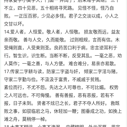
不立，四十见恶，五十相将寻死路。 见怪不怪，怪乃自
败。 一正压百邪，少见必多怪。君子之交淡以成，小人之
交甘以坏。
14.爱人者，人恒爱。敬人者，人恒敬。 损友敬而远，益友
亲而敬。 善与人交，久而能敬。 过则相规，言而有信。木
受绳则直，人受柬则圣。良药苦口利于病，忠言逆耳利于
行。智生识，识生断。当断不断，反受其乱。一毫之恶，劝
人莫作；一毫之善，与人方便。 难合难分，易亲亦易散。
17.传家二字耕与读，防家二字盗与奸， 倾家二字淫与赌，
守家二字勤与俭。不汲汲于富贵，不戚戚于贫贱。
素位而行，不尤不怨。先达之人可尊也，不可比媚。 权势
之人可远也，不可侮慢。 善有善报，恶有恶报，若有不
报，日子未到。 贤者不炫已之长，君子不夺人所好。 救既
败之事，如驭临岩之马，休轻加一鞭；图垂成之功，如挽上
滩之舟，莫稍停一棹。
18.大事不糊涂，小事不渗漏。 内藏精明，外示浑厚。恩宜