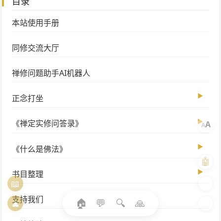
目录
本站使用手册
同修交流大厅
禅修问题助手AI机器人
▶
正念打坐
▶
《禅定实修问答录》
A
A
▶
《什么是佛法》
🤖
▶
书目整理
📖
🎨
支持我们
🏠
💬
🔍
🙏
🧘
🌓