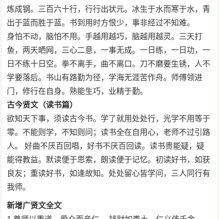
炼成钢。三百六十行，行行出状元。冰生于水而寒于水，青
出于蓝而胜于蓝。书到用时方恨少，事非经过不知难。
身怕不动，脑怕不用。手越用越巧，脑越用越灵。三天打
鱼，两天晒网，三心二意，一事无成。一日练，一日功，一
日不练十日空。拳不离手，曲不离口。刀不磨要生锈，人不
学要落后。书山有路勤为径，学海无涯苦作舟。师傅领进
门，修行在自身。熟能生巧，业精于勤。
古今贤文（读书篇）
欲知天下事，须读古今书。学了就用处处行，光学不用等于
零。不能则学，不知则问；读书全在自用心，老师不过引路
人。 好曲不厌百回唱，好书不厌百回读。读书贵能疑，疑
能得教益。默读便于思索，朗读便于记忆。初读好书，如获
良友；重读好书，如逢故知。处处留心皆学问，三人同行有
我师。
新增广贤文全文
1.尊师以重道，爱众而亲仁。 钱财如粪土，仁义值千金。