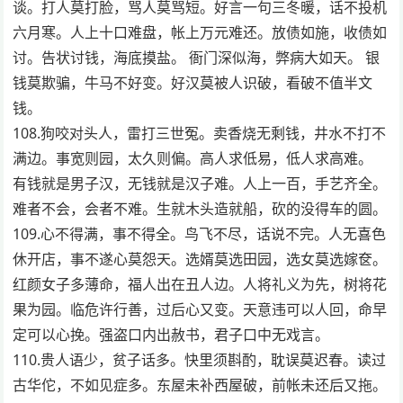
谈。打人莫打脸，骂人莫骂短。好言一句三冬暖，话不投机
六月寒。人上十口难盘，帐上万元难还。放债如施，收债如
讨。告状讨钱，海底摸盐。 衙门深似海，弊病大如天。 银
钱莫欺骗，牛马不好变。好汉莫被人识破，看破不值半文
钱。
108.狗咬对头人，雷打三世冤。卖香烧无剩钱，井水不打不
满边。事宽则园，太久则偏。高人求低易，低人求高难。
有钱就是男子汉，无钱就是汉子难。人上一百，手艺齐全。
难者不会，会者不难。生就木头造就船，砍的没得车的圆。
109.心不得满，事不得全。鸟飞不尽，话说不完。人无喜色
休开店，事不遂心莫怨天。选婿莫选田园，选女莫选嫁奁。
红颜女子多薄命，福人出在丑人边。人将礼义为先，树将花
果为园。临危许行善，过后心又变。天意违可以人回，命早
定可以心挽。强盗口内出赦书，君子口中无戏言。
110.贵人语少，贫子话多。快里须斟酌，耽误莫迟春。读过
古华佗，不如见症多。东屋未补西屋破，前帐未还后又拖。