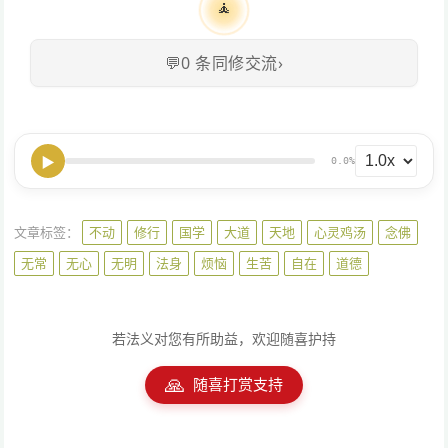
🧘
💬
0
条同修交流
›
▶
0.0%
文章标签：
不动
修行
国学
大道
天地
心灵鸡汤
念佛
无常
无心
无明
法身
烦恼
生苦
自在
道德
若法义对您有所助益，欢迎随喜护持
🙏
随喜打赏支持