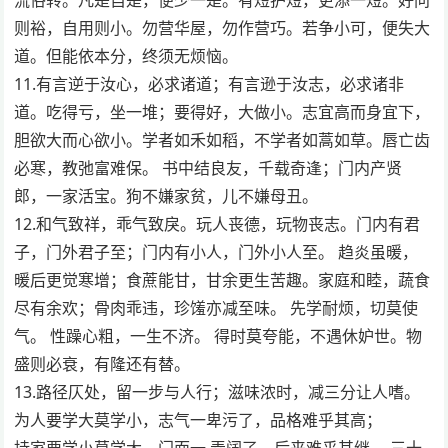
则裕，自用则小。勿营华屋，勿作营巧。若争小可，便失大
道。但能依本分，终须无烦恼。
11.有言逆于汝心，必求诸道；有言逊于汝志，必求诸非
道。吃得亏，坐一堆；要得好，大做小。志宜高而身宜下，
胆欲大而心欲小。学者如禾如稻，不学者如蒿如草。唇亡齿
必寒，教弛富难保。 书中结良友，千载奇逢；门内产贤
郎，一家活宝。狗不嫌家贫，儿不嫌母丑。
12.和气致祥，乖气致戾。玩人丧德，玩物丧志。门内有君
子，门外君子至；门内有小人，门外小人至。 趋炎虽暖，
暖后更觉寒增；食蔗能甘，甘余更生苦趣。家庭和睦，蔬食
尽有余欢；骨肉乖违，珍馐亦减至味。 先学耐烦，切莫使
气。 性躁心粗，一生不济。 得时莫夸能，不遇休妒世。物
盛则必衰，有隆还有替。
13.路径仄处，留一步与人行；滋味浓时，减三分让人嗜。
为人要学大莫学小，志气一卑污了，品格难乎其高；
持家要学小莫学大，门面一 弄阔了，后来难乎其继。 三十