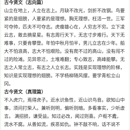
古今贤文（志向篇）
山立在地上，人立在志上。月缺不改光，剑折不改钢。鸟要
紧的是翅膀，人要紧的是理想。胸无理想，枉活一世。三军
可夺帅，匹夫不可夺志。虎瘦雄心在，人穷志不穷。立下凌
云志，敢去摘星星。有志周行天下，无志寸步难行。天下无
难事，只要肯攀登。年怕中秋月怕半，男儿立志在少年。船
大不怕浪高，志大不怕艰险。没有爬不过的高山，没有闯不
过的险滩。见异思迁，土堆难翻；专心致志，高峰能攀。无
志之人常立志，有志之人立长志。实践是实现理想的阶梯，
知识是实现理想的翅膀。不学杨柳随风摆，要学青松立山
冈。
古今贤文（真理篇）
不入虎穴，焉得虎子。近水识鱼性，近山识鸟音。欲知山中
事，须问打柴人。兼听则明，偏听则暗。多看事实，少听虚
言。 满招损，谦受益。知过必改，闻过则喜。户枢不蠹，
流水不腐。从善如流，疾恶如仇。钟不敲不响，话不说不