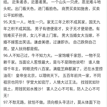
结。 近朱者赤，近墨者黑。 一个山头一只虎，恶龙难斗地
头蛇。出门看天色，进门看脸色。 商贾买卖如施舍，买卖
公平如积德。
95.天生一人，地生一穴。家无三年之积不成其家，国无九
年之积不成其国。 男子有德便是才，女子无才便是德。有
钱难买子孙贤，女儿不请上门客。 男大当婚女大当嫁，不
婚不嫁惹出笑话。谦虚美德，过谦即诈。 自己跌倒自己
爬，望人扶持都是假。
96.人不知己过，牛不知力大。一家饱暖千家怨，一物不见
赖千家。当面论人惹恨最大，是与不是随他说吧！ 谁人做
得千年主，转眼流传八百家。满载芝麻都漏了，还在水里捞
油花！ 皇帝坐北京，以理统天下。 五百年前共一家，不同
祖宗也同华！学堂大如官厅，人情大过王法。 找钱犹如针
挑土，用钱犹如水推沙！ 害人之心不可有，防人之心不可
无！
97.不愁无路，就怕不做。须向根头寻活计，莫从体面下功