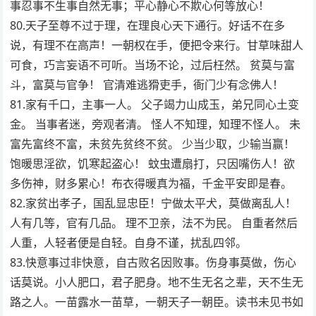
事忍事不生事自然无事；平心静心不欺心何等放心！
80.天子至尊不过于理，在理良心天下通行。好话不在多
说，有理不在高声！一朝权在手，便把令来行。甘草味甜人
可食，巧言妄语不可听。当场不论，过后枉然。 贫莫与富
斗，富莫与官争！ 官清难逃猾吏手，衙门少有念佛人！
81.家有千口，主事一人。 父子竭力山成玉，弟兄同心土变
金。 当事者迷，旁观者清。 怪人不知理，知理不怪人。 未
富先富终不富，未贫先贫终不贫。 少当少取，少输当赢！
饱暖思淫欲，饥寒起盗心！ 蚊虫遭扇打，只因嘴伤人！欲
多伤神，财多累心！布衣得暖真为福，千金平安即是春。
82.家贫出孝子，国乱显忠臣！宁做太平犬，莫做离乱人！
人有几等，官有几品。 理不卫亲，法不为民。 自重者然后
人重，人轻者便是自轻。自身不谨，扰乱四邻。
83.快意事过非快意，自古败名因败事。伤身事莫做，伤心
话莫说。小人肥口，君子肥身。地不生无名之辈，天不生无
路之人。一苗露水一苗草，一朝天子一朝臣。读书未见书如