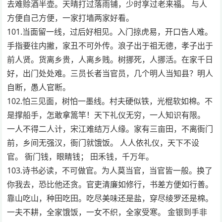
去难赊酒半壶。天晴打过落雨铺，少时享过老来福。 与人
方便自己方便，一家打墙两家好看。
101.当面留一线，过后好相见。入门掠虎易，开口告人难。
手指要往内撇，家丑不可外传。浪子出于祖无德，孝子出于
前人贤。货离乡贵，人离乡贱。树挪死，人挪活。在家千日
好，出门处处难。三员长者当官员，几个明人当知县？明人
自断，愚人官断。
102.怕三见面，树怕一墨线。村夫硬似铁，光棍软如棉。不
是撑船手，怎敢拿篙竿！天下礼仪无穷，一人知识有限。
一人不得二人计，宋江难结万人缘。家有三亩田，不离衙门
前，乡间无强汉，衙门就饿饭。 人人依礼仪，天下不设
官。 衙门钱，眼睛钱； 田禾钱，千万年。
103.诗书必读，不可做官。为人莫当官，当官皆一般。换了
你我去，恐比他还贪。官吏清廉如修行，书差方便如行善。
靠山吃山，种田吃田。吃尽美味还是盐，穿尽绫罗还是棉。
一夫不耕，全家饿饭，一女不织，全家受寒。 金银到手非