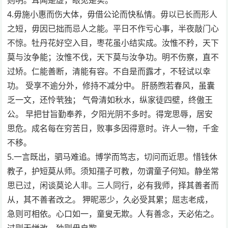
4.毋施小惠而伤大体，毋借公论而快私情。毋以已长而形人
之短，毋因已拙而忌人之能。平日不作亏心事，半夜敲门心
不惊。牡丹花好空入目，枣花虽小结实成。汝惟不矜，天下
莫与汝争能；汝惟不伐，天下莫与汝争功。明不伤察，直不
过矫。仁能善断，清能有容。不自是而露才，不轻试以幸
功。 受享不逾分外，修持不减分中。 肝肠煦若春风，虽囊
乏一文，还怜茕独； 气骨清如秋水，纵家徒四壁，终傲王
公。 早把甘旨勤奉养，夕阳光阴不多时。得宠思辱，居安
思危。成名每在穷苦日，败事多因得意时。许人一物，千金
不移。
5.一言既出，驷马难追。博学而笃志，切问而近思。惜钱休
教子，护短莫从师。须知孺子可教，勿谓童子何知。静坐常
思已过，闲谈莫论人非。三人同行，必有我师，择其善者而
从，其不善者改之。 狎昵恶少，久必受其累；屈志老成，
急则可相依。心口如一，童叟无欺。人有善念，天必佑之。
过则无惮改，独则毋自欺。