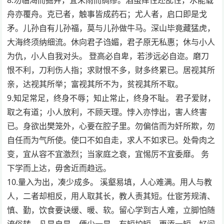
舟亦覆舟。克已者，触事皆成药石；尤人者，启口即是戈
矛。儿孙自有儿孙福，莫与儿孙做牛马。深山毕竟藏猛虎，
大海终须纳细流。休向君子诌媚，君子原无私惠；休与小人
为仇，小人自我对头。 登高必自卑，若涉远必自迩。磨刀
恨不利，刀利伤人指；求财恨不多，财多终累已。居视其所
亲，达视其所举；富视其所不为，贫视其所不取。
9.知足常足，终身不辱；知止常止，终身不耻。 君子爱财，
取之有道；小人放利，不顾天理。悖入亦悖出，害人终害
已。身欲出樊笼外，心要在腔子里。勿偏信而为奸所欺，勿
自任而为气所使。使口不如自走，求人不如求已。处骨肉之
变，宜从容不宜激烈；当家庭之衰，宜惕厉不宜委靡。 务
下学而上达，毋舍近而趋远。
10.量入为出，凑少成多。 溪壑易填，人心难满。用人与教
人，二者却相反，用人取其长，教人责其短。仕宦芳规清、
慎、勤，饮食要诀缓、暖、软。留心学到古人难，立脚怕随
流俗转。凡是自是，便少一是。有短护短，更添一短。好问