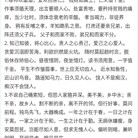
作事须循天理，出言要顺人心。处富贵地，要矜持贫贱的痛
痒，当少壮时，须体念衰老的辛酸。 孝当竭力，非徒养
身。 鸦有反哺之孝，羊知跪乳之恩。 打虎还要亲兄弟，出
阵还须父子兵。 父子和而家不败，弟兄和而家不分。
2. 知己知彼，将心比心。责人之心责己，爱己之心爱人。
贪爱沉溺即苦海，利欲炽燃是火坑。 随时莫起趋时念，脱
俗休存矫俗心。昼夜惜阴，夜坐惜灯。读书须用意，一字值
千金。 平生不作皱眉事，世上应无切齿人。 近水知鱼性，
近山识鸟音。 路遥知马力，日久见人心。 饶人不是痴汉，
痴汉不会饶人。
3.不说自己桶索短，但怨人家箍井深。美不美，乡中水；亲
不亲，故乡人。割不断的亲，离不开的邻。但行好事，莫问
前程。钝鸟先飞，大器晚成。一年之计在于春，一日之计在
于寅。一家之计在于和，一生之计在于勤。无病休嫌瘦，身
安莫怨贫。岂能尽如人意，但求无愧人心。偏听则暗，兼听
则明。耳闻是虚，眼见是实。