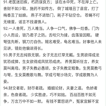
91.老医迷旧疾，朽药误良方； 该在水中死，不在岸上亡。
舍财不如少取，施药不如传方。 倒了城墙丑了县官，打了
梅香丑了姑娘。 燕子不进愁门，耗子不钻空仓。 苍蝇不叮
无缝蛋，谣言不找谨慎人。
92.一人舍死，万人难当。人争一口气，佛争一炷香。门为
小人而设，锁乃君子之防。舌咬只为揉，齿落皆因眶。 硬
弩弦先断，钢刀刃自伤。贼名难受，龟名难当。好事他人未
见讲，错处他偏说得长。
93.男子无志纯铁无钢，女子无志烂草无瓤。生男欲得成龙
犹恐成獐，生女欲得成凤犹恐成虎。 养男莫听狂言，养女
莫叫离母。男子失教必愚顽，女子失教定粗鲁。生男莫教弓
与弩，生女莫教歌与舞。学成弓弩沙场灾，学成歌舞为人
妾。
94.财交者密，财尽者疏。 婚姻论财，夫妻之道。 色娇者
亲，色衰者疏。 少实胜虚，巧不如拙。 百战百胜不如无
争，万言万中不如一默。 有钱不置怨逆产，冤家宜解不宜