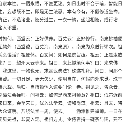
自家本性。一悟永悟，不复更迷。如日出时不合于暗，智能日
生，妄想既不生，即是无生法忍。本有今有，不假修道坐禅。
真正，不造诸业，随分过生，一衣一衲，坐起相随，戒行增
诸人珍重。
时如何。西堂云：正好供养。百丈云：正好修行。南泉拂袖便
超物外（西堂藏，百丈海，南泉愿）。南泉为众僧行粥次。祖
恁么语话？祖便休。百丈问：如何是佛旨趣。祖云：正是汝放
？曰：越州大云寺来。祖曰：来此拟须何事？曰：来求佛
！我这里，一物也无，求甚么佛法？珠遂礼拜。问曰：阿那个
宝藏。一切具足，更无欠少，使用自在，何假向外求觅。珠于
事六载。后归。自撰顿悟入道要门论一卷。祖见之，告众云：
泐潭法会禅师。问祖云：如何是西来祖师意？祖曰：低声近前
来日来。会至来日，犹入法堂云。请和尚道。祖云：且去，待
大众证明。乃绕法堂一周，便去。 泐潭惟建禅师。一日在
定见是祖，却复入定。祖归方丈。令侍者持一碗茶与建，建不