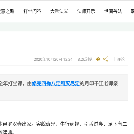
定慧之路
打坐问答
大乘法义
法师开示
世间善法
2020年10月20日
13:34
3.2k
浏览
评论
全年打坐课，由
修完四禅八定和灭尽定
的月印千江老师亲
本邑罗汉寺出家。容貌奇异，牛行虎视，引舌过鼻，足下有二
圆律师。