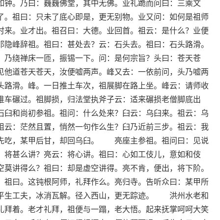
如钟。乃曰：巍巍佛堂，其中无佛。业礼跪而问曰：三乘文
了。祖曰：只未了底心即是，更无别物。业又问：如何是祖师
时来。业才出。祖召曰：大德。业回首。祖云：是什么？业便
隐峰辞祖。祖曰：甚处去？云：石头去。祖曰：石头路滑。
，乃绕禅床一匝，振锡一下。问：是何宗旨？头曰：苍天苍
见他道苍天苍天，汝便嘘两声。峰又去：一依前问，头乃嘘两
头路滑。峰。一日推土车次，祖展脚在路上坐。峰云：请师收
推车碾过。祖脚损，归法堂执斧子云：适来碾损老僧脚底出
臼和尚初参祖。祖问：什么处来？臼云：乌臼来。祖云：乌
祖云：茫然且置，悄然一句作么生？臼乃近前三步。祖云：我
先吃，某甲后甘，却回乌臼。 亮座主参祖。祖问曰：见说
：将甚么讲？亮云：将心讲。祖曰：心如工伎儿，意如和伎
空莫讲得么？祖曰：却是虚空讲得。亮不肯，便出，将下阶。
。祖曰。这钝根阿师，礼拜作么。亮归寺。告听众曰：某甲所
平生工夫，冰消瓦解。径入西山，更无踪迹。 洪州水老和
礼拜着。老才礼拜，祖便与一蹋，老大悟。起来抚掌呵呵大笑