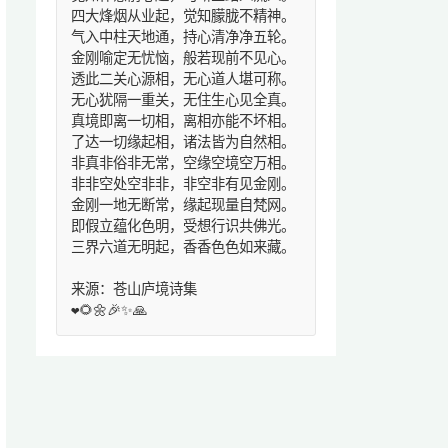
四大烽烟从业起，觉知朦胧不精神。
气入中柱天地通，持心清净净五轮。
金刚喻定无忧恼，般若现前不见心。
透此二关心源相，无心道人堪可称。
无心犹隔一重关，无住生心见全真。
真境即离一切相，离相亦能不坏相。
了达一切缘起相，诸法皆为自然相。
非真非俗非无常，空缘空境空万相。
非非空处空非非，非空非有见金刚。
金刚一地无断常，缘起现量自梵网。
即假立蕴化色明，受想行识共佛光。
三界六道无明起，香香色色如来藏。
来源：苍山庐境诗集
❤️🌻🌼🎉✨🙏