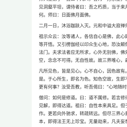
见洞壑平坦，谓侍者曰：吾之朽质，当于来
何。师曰：日面佛月面佛。
二月一日，沐浴跏趺入灭。元和中谥大寂禅
祖示众云：汝等诸人，各信自心是佛，此心
等开悟。又引楞伽经以印众生心地，恐汝颠
法门。夫求法者应无所求，心外无别佛，佛
空，念念不可得。无自性故。故三界唯心，
凡所见色，皆是见心。心不自心，因色故有
是。于心所生，即名为色。知色空故，生即
更有何事？汝受吾教，听吾偈曰：“心地随时
僧问：如何是修道。曰：道不属修。若言修
见解，即得达道。祖曰：自性本来具足。但
作。更若向外驰求，转疏转远。但尽三界心
本，即得法王无上珍宝。无量劫来，凡夫妄