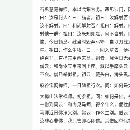
石巩慧藏禅师。本以弋猎为务。恶见沙门，
曰：汝是何人？曰：猎者。祖曰：汝解射否
汝不解射。曰：和尚解射否？祖曰：解射。
射他一群？祖曰：汝既知如是，何不自射。
恼，今日顿息。藏当时毁弃弓箭，自以刀截
牛。祖曰：作么生牧。曰：一回入草去，便
绝百非，直指某甲西来意。祖云：我今日无
僧云：和尚令某甲来问上座。藏以手摩头云
不会。僧乃举似祖。祖云：藏头白，海头黑
麻谷宝彻禅师。一日随祖行次。问：如何是
大梅山法常禅师。初参祖。问：如何是佛。
一僧到问云：和尚见马师，得个什么，便住
马师近日佛法又别。常云：作么生别。僧云
汝非心非佛，我只管即心即佛。其僧回举似