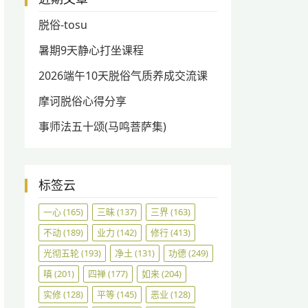
脱俗-tosu
暑期9天静心打坐课程
2026端午10天脱俗气质养成交流课
摩诃脱俗心得分享
事师法五十颂(马鸣菩萨集)
标签云
一心
(165)
三昧
(137)
三界
(163)
不动
(189)
业力
(142)
修行
(413)
光彻五轮
(193)
净土
(131)
功德
(249)
嗔
(201)
四禅
(177)
如来
(204)
实修
(128)
平等
(145)
恶业
(128)