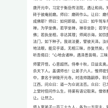
唐开元中，习定于衡岳传法院，遇让和尚。
砖于彼庵前磨。师曰：磨砖作么。让曰：磨
成佛耶？师曰：如何即是。让曰：如牛驾车
禅，为学坐佛，若学坐禅，禅非坐卧；若学
佛；若执坐相，非达其理；师闻示诲，如饮
法门，如下种子。我说法要，譬彼天泽。汝
地法眼，能见乎道，无相三昧，亦复然矣。
听吾偈曰：“心地含诸种，遇泽悉皆萌，三昧
师蒙开悟，心意超然。侍奉十秋，日益玄奥
杀天下人。盖谓师也！让弟子六人，惟师密
中，隶名于钟陵开元寺。时连帅路嗣恭，聆
江西，问众曰：道一为众说法否。众曰：已
上堂时但问作么生，待渠有语记取来。僧依
让。让然之。
师入室弟子一百三十九人，各为一方宗主，