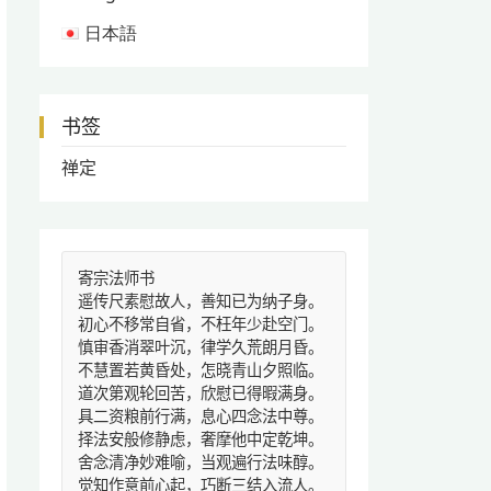
日本語
书签
禅定
寄宗法师书
遥传尺素慰故人，善知已为纳子身。
初心不移常自省，不枉年少赴空门。
慎审香消翠叶沉，律学久荒朗月昏。
不慧置若黄昏处，怎晓青山夕照临。
道次第观轮回苦，欣慰已得暇满身。
具二资粮前行满，息心四念法中尊。
择法安般修静虑，奢摩他中定乾坤。
舍念清净妙难喻，当观遍行法味醇。
觉知作意前心起，巧断三结入流人。