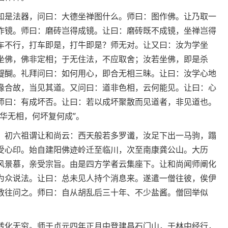
知是法器，问曰：大德坐禅图什么。师曰：图作佛。让乃取一
作镜。师曰：磨砖岂得成镜。让曰：磨砖既不成镜，坐禅岂得
车不行，打车即是，打牛即是？师无对。让又曰：汝为学坐
坐佛，佛非定相；于无住法，不应取舍；汝若坐佛，即是杀
醍醐。礼拜问曰：如何用心，即合无相三昧。让曰：汝学心地
缘合故，当见其道。又问曰：道非色相，云何能见。让曰：心
师曰：有成坏否。让曰：若以成坏聚散而见道者，非见道也。
华无相，何坏复何成”。
。初六祖谓让和尚云：西天般若多罗谶，汝足下出一马驹，蹋
受心印。始自建阳佛迹岭迁至临川，次至南康龚公山。大历
风景慕，亲受宗旨。由是四方学者云集座下。让和尚闻师阐化
为众说法。让曰：总未见人持个消息来。遂遣一僧往彼，俟伊
教往问之。师曰：自从胡乱后三十年、不少盐酱。僧回举似
转化无穷。师于贞元四年正月中登建昌石门山，于林中经行，