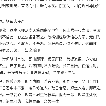
月归兹地矣。言讫而回，既而示疾。院主问：和尚近日尊候如
师。塔曰大庄严。
即佛。达摩大师从南天竺国来至中华，传上乘一心之法，令汝
倒不信此一心之法各各有之。故楞伽经以佛语心为宗，无门为
外无别心。不取善、不舍恶、净秽两边，俱不依怙，达罪性
森罗及万象，一法之所印。
。汝但随时言说，即事即理，都无所碍。菩提道果，亦复如
不生。若了此意，乃可随时著衣吃饭，长养圣胎，任运过时。
说，菩提亦只宁；事理俱无碍，当生即不生”。
得，修成还坏，即同声闻。若言不修，即同凡夫。又问：作何
于善恶事中不滞，唤作修道人。取善舍恶，观空入定，即属造
量。一念妄心，即是三界生死根本。但无一念，即除生死根
想，谄曲邪伪，我慢贡高，合为一体。