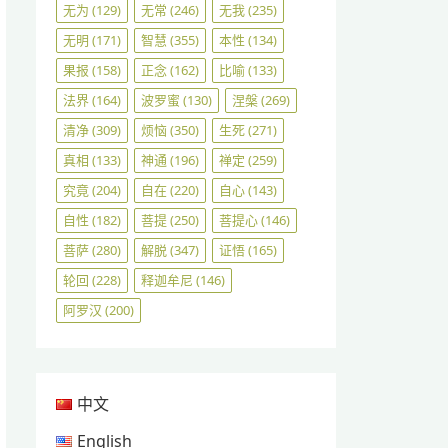
无为
(129)
无常
(246)
无我
(235)
无明
(171)
智慧
(355)
本性
(134)
果报
(158)
正念
(162)
比喻
(133)
法界
(164)
波罗蜜
(130)
涅槃
(269)
清净
(309)
烦恼
(350)
生死
(271)
真相
(133)
神通
(196)
禅定
(259)
究竟
(204)
自在
(220)
自心
(143)
自性
(182)
菩提
(250)
菩提心
(146)
菩萨
(280)
解脱
(347)
证悟
(165)
轮回
(228)
释迦牟尼
(146)
阿罗汉
(200)
中文
English