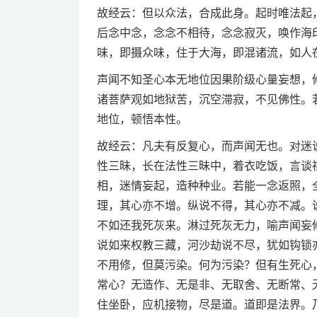
故经云：但以众法，合成此身。起时唯法起
后念中念，念念不相待，念念寂灭，唤作海
味，即摄众味，住于大海，即混诸流，如人
声闻不知圣心本无地位因果阶级心量妄想，
诸菩萨观如地狱苦，沉空滞寂，不见佛性。
地位，顿悟本性。
故经云：凡夫有反复心，而声闻无也。对迷
性三昧，长在法性三昧中，着衣吃饭，言谈
相，迷情妄起，造种种业。若能一念返照，
理，其心亦不增。纵说不得，其心亦不减。
不如还我死灰来。淋过死灰无力，喻声闻妄
说如来权教三藏，河沙劫说不尽，犹如钩锁
不用修，但莫污染。何为污染？但有生死心
常心？无造作、无是非、无取舍、无断常、
住坐卧，应机接物，尽是道。道即是法界。