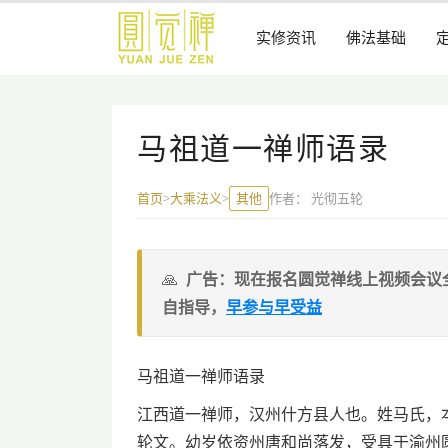
跳
到
实修资讯
佛法基础
主
要
内
容
马祖道一禅师语录
其他
作者：
光彻五轮
首页
>
大乘法义
>
广告：现在报名圆觉禅线上视频会议
自指导，
早参与早受益
马祖道一禅师语录
江西道一禅师，汉州什方县人也。姓马氏，
轮文。幼岁依资州唐和尚落发，受具于渝州