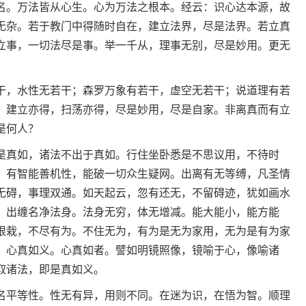
名。万法皆从心生。心为万法之根本。经云：识心达本源，故
无杂。若于教门中得随时自在，建立法界，尽是法界。若立真
立事，一切法尽是事。举一千从，理事无别，尽是妙用。更无
干，水性无若干；森罗万象有若干，虚空无若干；说道理有若
。建立亦得，扫荡亦得，尽是妙用，尽是自家。非离真而有立
是何人？
是真如，诸法不出于真如。行住坐卧悉是不思议用，不待时
，有智能善机性，能破一切众生疑网。出离有无等缚，凡圣情
无碍，事理双通。如天起云，忽有还无，不留碍迹，犹如画水
，出缠名净法身。法身无穷，体无增减。能大能小，能方能
根栽，不尽有为。不住无为，有为是无为家用，无为是有为家
，心真如义。心真如者。譬如明镜照像，镜喻于心，像喻诸
取诸法，即是真如义。
名平等性。性无有异，用则不同。在迷为识，在悟为智。顺理