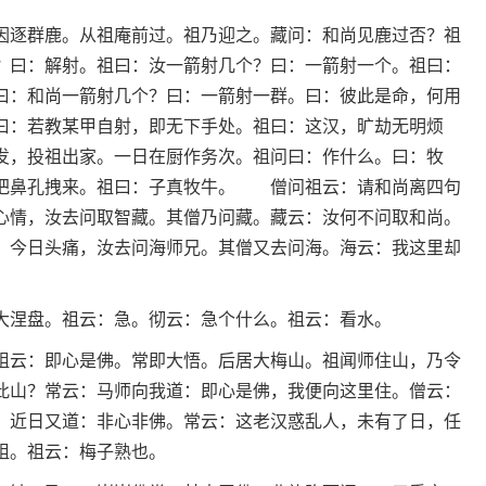
因逐群鹿。从祖庵前过。祖乃迎之。藏问：和尚见鹿过否？祖
？曰：解射。祖曰：汝一箭射几个？曰：一箭射一个。祖曰：
曰：和尚一箭射几个？曰：一箭射一群。曰：彼此是命，何用
曰：若教某甲自射，即无下手处。祖曰：这汉，旷劫无明烦
发，投祖出家。一日在厨作务次。祖问曰：作什么。曰：牧
把鼻孔拽来。祖曰：子真牧牛。 僧问祖云：请和尚离四句
心情，汝去问取智藏。其僧乃问藏。藏云：汝何不问取和尚。
：今日头痛，汝去问海师兄。其僧又去问海。海云：我这里却
。
大涅盘。祖云：急。彻云：急个什么。祖云：看水。
祖云：即心是佛。常即大悟。后居大梅山。祖闻师住山，乃令
此山？常云：马师向我道：即心是佛，我便向这里住。僧云：
：近日又道：非心非佛。常云：这老汉惑乱人，未有了日，任
祖。祖云：梅子熟也。