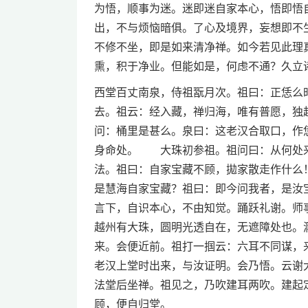
为悟，顺事为迷。迷即迷自家本心，悟即悟
出，不与烦恼暗俱。了心及境界，妄想即不
不修不坐，即是如来清净禅。如今若见此理
熏，积于净业。但能如是，何虑不通？久立
西堂百丈南泉，侍祖翫月次。祖曰：正恁么
去。祖云：经入藏，禅归海，唯有普愿，独
问：桶里是甚么。泉曰：这老汉合取口，作
身命处。 大珠初参祖。祖问曰：从何处来
法。祖曰：自家宝藏不顾，拋家散走作什么
是慧海自家宝藏？祖曰：即今问我者，是汝
言下，自识本心，不由知觉。踊跃礼谢。师
越州有大珠，圆明光透自在，无遮障处也。
来。会便近前。祖打一掴云：六耳不同谋，
老汉上堂时出来，与汝证明。会乃悟。云谢
法堂后坐禅。祖见之，乃吹建耳两吹。建起
顾，便自归堂。