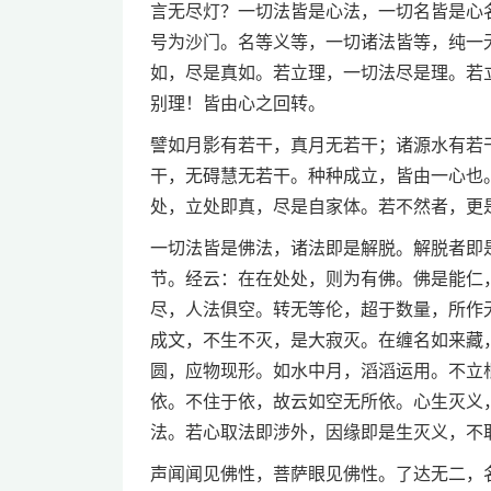
言无尽灯？一切法皆是心法，一切名皆是心
号为沙门。名等义等，一切诸法皆等，纯一
如，尽是真如。若立理，一切法尽是理。若
别理！皆由心之回转。
譬如月影有若干，真月无若干；诸源水有若
干，无碍慧无若干。种种成立，皆由一心也
处，立处即真，尽是自家体。若不然者，更
一切法皆是佛法，诸法即是解脱。解脱者即
节。经云：在在处处，则为有佛。佛是能仁
尽，人法俱空。转无等伦，超于数量，所作
成文，不生不灭，是大寂灭。在缠名如来藏
圆，应物现形。如水中月，滔滔运用。不立
依。不住于依，故云如空无所依。心生灭义
法。若心取法即涉外，因缘即是生灭义，不
声闻闻见佛性，菩萨眼见佛性。了达无二，