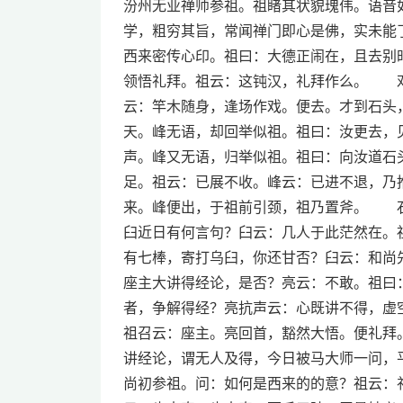
汾州无业禅师参祖。祖睹其状貌瑰伟。语音
学，粗穷其旨，常闻禅门即心是佛，实未能
西来密传心印。祖曰：大德正闹在，且去别
领悟礼拜。祖云：这钝汉，礼拜作么。 邓
云：竿木随身，逢场作戏。便去。才到石头
天。峰无语，却回举似祖。祖曰：汝更去，
声。峰又无语，归举似祖。祖曰：向汝道石
足。祖云：已展不收。峰云：已进不退，乃
来。峰便出，于祖前引颈，祖乃置斧。 石
臼近日有何言句？臼云：几人于此茫然在。
有七棒，寄打乌臼，你还甘否？臼云：和尚
座主大讲得经论，是否？亮云：不敢。祖曰
者，争解得经？亮抗声云：心既讲不得，虚
祖召云：座主。亮回首，豁然大悟。便礼拜
讲经论，谓无人及得，今日被马大师一问，
尚初参祖。问：如何是西来的的意？祖云：